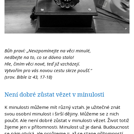
Bůh praví: „Nevzpomínejte na věci minulé,
nedbejte na to, co se dávno stalo!
Hle, činím věci nové, teď již vzcházejí.
Vytvořím pro vás novou cestu skrze poušť.“
(srov. Bible Iz 43, 17-18)
Není dobré zůstat vězet v minulosti
K minulosti můžeme mít různý vztah. Je užitečné znát
svou osobní minulost i širší dějiny. Můžeme se z nich
poučit. Ale není dobré zůstat v minulosti vězet. Život totiž
žijeme jen v přítomnosti. Minulost už je daná. Budoucnost
se nám otvírá, ale prožijeme ji, až se stane přítomností.