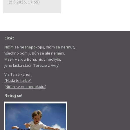
(5.8.2026, 17:55)
Citát
Ničím se neznepokojuj, ničím se nermuť,
všechno pomíjí, Bůh se ale nemění.
Máš-li v srdci Boha, nic ti nechybí,
jeho láska stačí. (Terezie z Avily)
Viz Taizé kánon
"Nada te turbe"
(Ničím se neznepokojuj)
Neboj se!