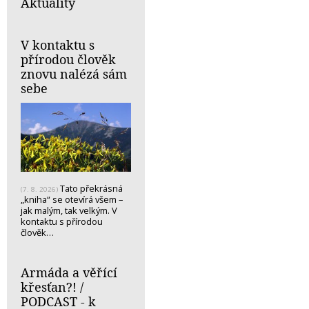
Aktuality
V kontaktu s
přírodou člověk
znovu nalézá sám
sebe
Tato překrásná
(7. 8. 2026)
„kniha“ se otevírá všem –
jak malým, tak velkým. V
kontaktu s přírodou
člověk…
Armáda a věřící
křesťan?! /
PODCAST - k