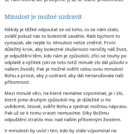
Minulost je možné uzdravit
Někdy je těžké odpoutat se od toho, co se nám stalo,
zvlášť pokud nás to bolestně zasáhlo. Rádi bychom to
vymazali, ale nejde to. Minulost nelze změnit. První
důležitý krok, aby bolestné zkušenosti neničily náš život,
je odpuštění těm, kdo nám je způsobili, zříci se touhy po
odplatě a výčitek (skrze toto totiž minulé zlo dál působí v
našem životě). Pak je možné svěřit celou svou minulost
Bohu a prosit, aby ji uzdravil, aby dál nenarušovala naši
přítomnost.
Mezi minulé věci, na které nemáme vzpomínat, je i zlo,
které jsme druhým způsobili my. Je důležité si ho
uvědomit, litovat, svěřit Bohu a zjednat možnou nápravu.
Pak už se k tomu vracet nemusíme. Díky Božímu
odpuštění ztratilo moc nad naším přítomným životem.
V minulosti by uvízl i ten, kdo by stále vzpomínal na