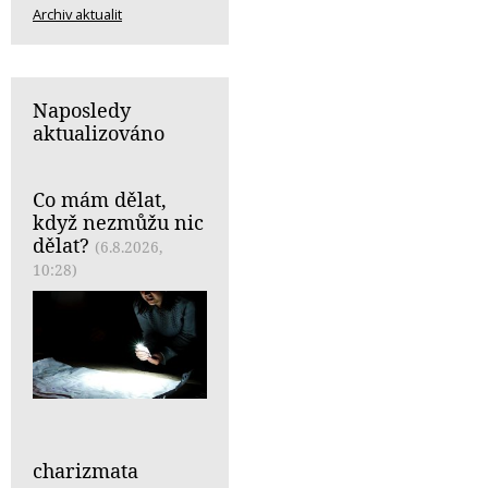
Archiv aktualit
Naposledy
aktualizováno
Co mám dělat,
když nezmůžu nic
dělat?
(6.8.2026,
10:28)
charizmata