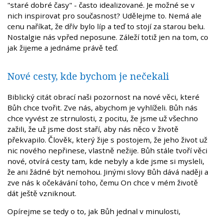
"staré dobré časy" - často idealizované. Je možné se v
nich inspirovat pro současnost? Udělejme to. Nemá ale
cenu naříkat, že dřív bylo líp a teď to stojí za starou belu.
Nostalgie nás vpřed neposune. Záleží totiž jen na tom, co
jak žijeme a jednáme právě teď.
Nové cesty, kde bychom je nečekali
Biblický citát obrací naši pozornost na nové věci, které
Bůh chce tvořit. Zve nás, abychom je vyhlíželi. Bůh nás
chce vyvést ze strnulosti, z pocitu, že jsme už všechno
zažili, že už jsme dost staří, aby nás něco v životě
překvapilo. Člověk, který žije s postojem, že jeho život už
nic nového nepřinese, vlastně nežije. Bůh stále tvoří věci
nové, otvírá cesty tam, kde nebyly a kde jsme si mysleli,
že ani žádné být nemohou. Jinými slovy Bůh dává naději a
zve nás k očekávání toho, čemu On chce v mém životě
dát ještě vzniknout.
Opírejme se tedy o to, jak Bůh jednal v minulosti,