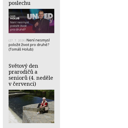
poslechu
Není nesmysl
(27. 7. 2026)
položit život pro druhé?
(Tomáš Holub)
Světový den
prarodičů a
seniorů (4. neděle
v červenci)