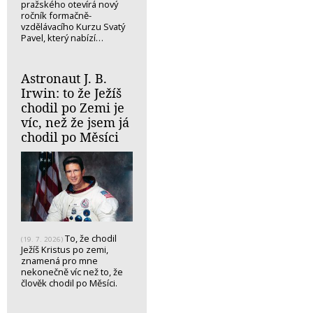
pražského otevírá nový
ročník formačně-
vzdělávacího Kurzu Svatý
Pavel, který nabízí…
Astronaut J. B.
Irwin: to že Ježíš
chodil po Zemi je
víc, než že jsem já
chodil po Měsíci
To, že chodil
(19. 7. 2026)
Ježíš Kristus po zemi,
znamená pro mne
nekonečně víc než to, že
člověk chodil po Měsíci.