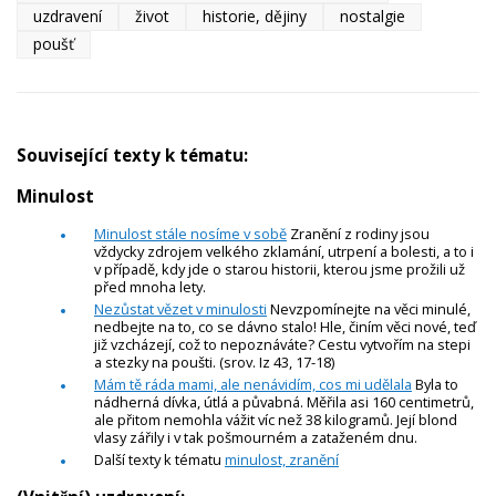
uzdravení
život
historie, dějiny
nostalgie
poušť
Související texty k tématu:
Minulost
Minulost stále nosíme v sobě
Zranění z rodiny jsou
vždycky zdrojem velkého zklamání, utrpení a bolesti, a to i
v případě, kdy jde o starou historii, kterou jsme prožili už
před mnoha lety.
Nezůstat vězet v minulosti
Nevzpomínejte na věci minulé,
nedbejte na to, co se dávno stalo! Hle, činím věci nové, teď
již vzcházejí, což to nepoznáváte? Cestu vytvořím na stepi
a stezky na poušti. (srov. Iz 43, 17-18)
Mám tě ráda mami, ale nenávidím, cos mi udělala
Byla to
nádherná dívka, útlá a půvabná. Měřila asi 160 centimetrů,
ale přitom nemohla vážit víc než 38 kilogramů. Její blond
vlasy zářily i v tak pošmourném a zataženém dnu.
Další texty k tématu
minulost, zranění