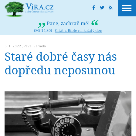
Pane, zachraň mě!
(Mt 14,30) -
Citát z Bible na každý den
5. 1. 2022 ,
Pavel Semela
Staré dobré časy nás
dopředu neposunou