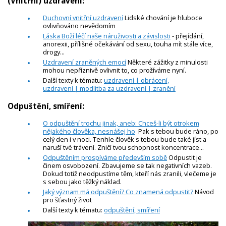
(Vnitřní) uzdravení:
Duchovní vnitřní uzdravení
Lidské chování je hluboce
ovlivňováno nevědomím
Láska Boží léčí naše náruživosti a závislosti
- přejídání,
anorexii, přílišné očekávání od sexu, touha mít stále více,
drogy...
Uzdravení zraněných emocí
Některé zážitky z minulosti
mohou nepříznivě ovlivnit to, co prožíváme nyní.
Další texty k tématu:
uzdravení | obrácení,
uzdravení | modlitba za uzdravení | zranění
Odpuštění, smíření:
O odpuštění trochu jinak, aneb: Chceš-li být otrokem
nějakého člověka, nesnášej ho
Pak s tebou bude ráno, po
celý den i v noci. Tenhle člověk s tebou bude také jíst a
naruší tvé trávení. Zničí tvou schopnost koncentrace...
Odpuštěním prospíváme především sobě
Odpustit je
činem osvobození. Zbavujeme se tak negativních vazeb.
Dokud totiž neodpustíme těm, kteří nás zranili, vlečeme je
s sebou jako těžký náklad.
Jaký význam má odpuštění? Co znamená odpustit?
Návod
pro šťastný život
Další texty k tématu:
odpuštění, smíření