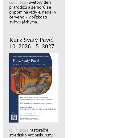
Světový den
(22. 7. 2026)
prarodičů a seniorů se
připomíná vždy 4. neděli v
červenci - v blízkosti
svátku Jáchyma…
Kurz Svatý Pavel
10. 2026 - 5. 2027
Pastorační
(21. 7. 2026)
středisko Arcibiskupství