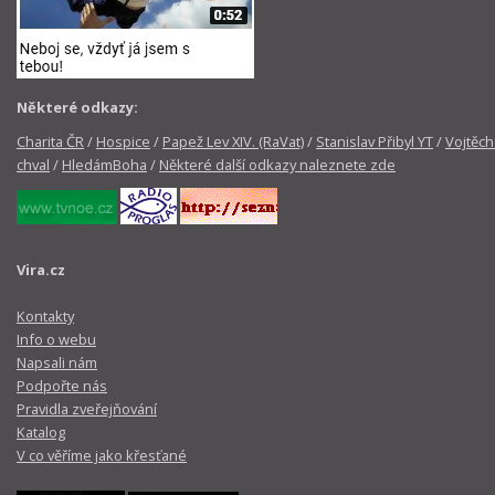
Některé odkazy:
Charita ČR
/
Hospice
/
Papež Lev XIV. (RaVat)
/
Stanislav Přibyl YT
/
Vojtěch
chval
/
HledámBoha
/
Některé další odkazy naleznete zde
Vira.cz
Kontakty
Info o webu
Napsali nám
Podpořte nás
Pravidla zveřejňování
Katalog
V co věříme jako křesťané