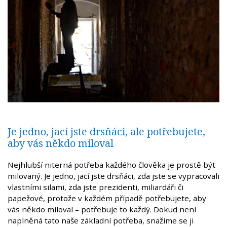
Je jedno, jací jste drsňáci, ale potřebujete,
aby vás někdo miloval
Nejhlubší niterná potřeba každého člověka je prostě být
milovaný. Je jedno, jací jste drsňáci, zda jste se vypracovali
vlastními silami, zda jste prezidenti, miliardáři či
papežové, protože v každém případě potřebujete, aby
vás někdo miloval – potřebuje to každý. Dokud není
naplněná tato naše základní potřeba, snažíme se ji