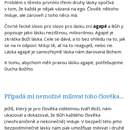
Problém s těmito prvními třemi druhy lásky spočívá
v tom, že každá je nějak vázaná na ego. Člověk někoho
miluje, ale zároveň z toho něco má.
Čtvrté řecké slovo pro slovo pro lásku zní
agapé
a Bůh ji
popisuje jako lásku nezištnou, milosrdnou. Agapé je
zkrátka Boží láska. Cele se dává, a to bez ohledu na to, jak
se na ni odpoví. Miluji tě, ať na to reaguješ, nebo ne.
Láska agapé je samozřejmě láska nám darovaná Bohem.
K tomu, abychom měli pravou lásku agapé, potřebujeme
Ducha Božího.
Připadá mi nemožné milovat toho člověka…
Ježíš, který je pro člověka viditelnou tváří Boží, nám
ukazoval a dokazoval, že Bůh každého člověka
(neohraničeně a nekonečně) miluje. V bezpečí této jeho
bezpodmínečné lásky nám pak umožňuje milovat i druhé