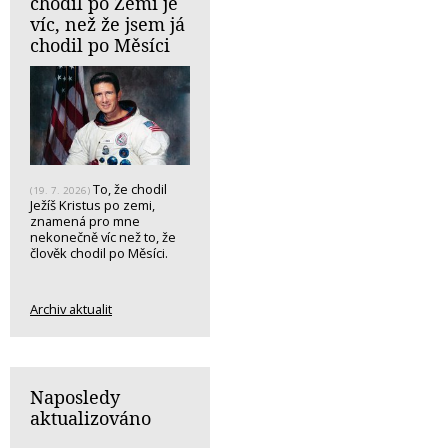
chodil po Zemi je
víc, než že jsem já
chodil po Měsíci
To, že chodil
(19. 7. 2026)
Ježíš Kristus po zemi,
znamená pro mne
nekonečně víc než to, že
člověk chodil po Měsíci.
Archiv aktualit
Naposledy
aktualizováno