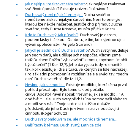
Jak nejlépe "realizovat sám sebe"
? Jak nejlépe realizovat
své životní poslání? Existuje universální návod?
Duch svatý není nějaká ´energie´
Ducha svatého
nemůžeme získat nějakým čarováním. Není to energie,
kterou lze někde načerpat. Jestliže chci přijmout Ducha
svatého, tedy Ducha Kristova, musím přijít ke Kristu.
Kdo je Duch svatý, jak působí?
Duch svatý je darem,
poutem lásky i Láskou - Osobou. Je tím, kdo sjednocuje a
vytváří společenství. (Angelo Scarano)
Jakých je sedm darů Ducha svatého
? Duch svatý neuděluje
jen sedm darů, ale uděluje jich nespočet. Všichni jsme
totiž Duchem Božím "vybavováni" k tomu, abychom "mohli
být užiteční" (1 Kor 12,7). Jeho dary jsou tedy rozmanité
tak, kolik existuje lidí a situací, ve kterých se lidé nacházejí.
Pro základní pochopení a rozlišení se ale uvádí tzv. "sedm
darů Ducha svatého" dle Iz 11,2.
Nevíme, jak se modlit...
Existuje modlitba, která tě na první
pohled přesahuje. Bylo tomu tak od počátku
církve. Apoštol Pavel napsal: "Nevíme, jak se modlit ..." A
dodává: "... ale Duch svatý přichází na pomoc naší slabosti
a modlí se v nás." Tvoje srdce si to těžko dokáže
představit, ale jeho Duch je v tvém nitru v neustávající
činnosti. (Roger Schutz)
Duchu svatý omlouvám se, ale moc ráda tě nemám...
Další texty k tématu Duch svatý, Letnice zde