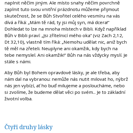
naplnit něčím jiným. Ale místo snahy něčím povrchně
zaplnit tuto svou vnitřní prázdnotu můžeme přijmout
skutečnost, že se Bůh Stvořitel celého vesmíru na vás
dívá a říká: „Mám tě rád, ty jsi můj syn, má dcera!“
Dohledat to lze na mnoha místech v Bibli. Když například
Bůh v Bibli praví: „Jsi zřítelnicí mého oka“ (viz Zach 2,12,
Dt 32,10), vlastně tím říká: „Nemohu udělat nic, aniž bych
tě měl na zřeteli. Neuplyne ani okamžik, kdy bych na
tebe nemyslel. Ani okamžik!“ Bůh na nás vždycky myslí. Je
stále s námi.
Aby Bůh byl Bohem opravdové lásky, je ale třeba, aby
nám dal na vybranou: nemůže nás nutit milovat ho, nýbrž
nás jen vybízí, ať ho buď milujeme a posloucháme, nebo
si zvolíme, že budeme dělat věci po svém... Je to základní
životní volba.
Čtyři druhy lásky