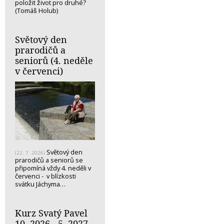
položit život pro druhé?
(Tomáš Holub)
Světový den
prarodičů a
seniorů (4. neděle
v červenci)
Světový den
(22. 7. 2026)
prarodičů a seniorů se
připomíná vždy 4. neděli v
červenci - v blízkosti
svátku Jáchyma…
Kurz Svatý Pavel
10. 2026 - 5. 2027