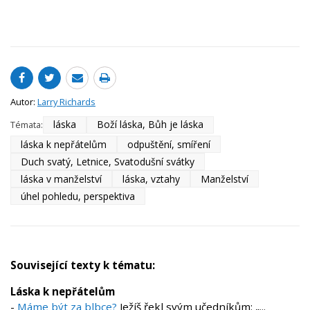
Autor:
Larry Richards
láska
Boží láska, Bůh je láska
Témata:
láska k nepřátelům
odpuštění, smíření
Duch svatý, Letnice, Svatodušní svátky
láska v manželství
láska, vztahy
Manželství
úhel pohledu, perspektiva
Související texty k tématu:
Láska k nepřátelům
-
Máme být za blbce?
Ježíš řekl svým učedníkům: „...