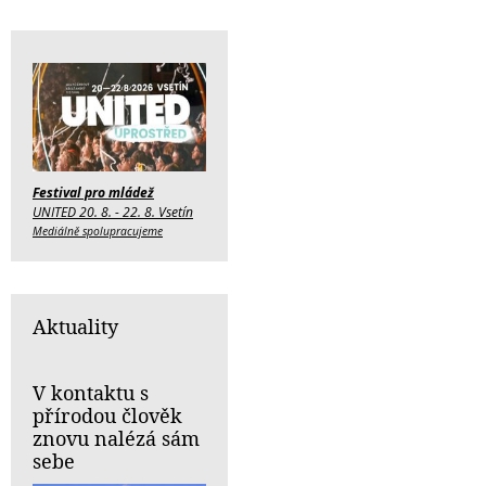
Festival pro mládež
UNITED 20. 8. - 22. 8. Vsetín
Mediálně spolupracujeme
Aktuality
V kontaktu s
přírodou člověk
znovu nalézá sám
sebe