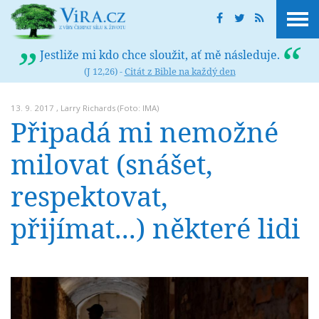
Jestliže mi kdo chce sloužit, ať mě následuje.
(J 12,26) -
Citát z Bible na každý den
13. 9. 2017 ,
Larry Richards
(Foto: IMA)
Připadá mi nemožné
milovat (snášet,
respektovat,
přijímat...) některé lidi