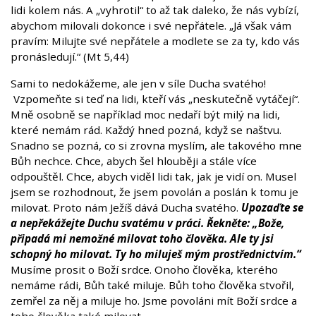
lidi kolem nás. A „vyhrotil“ to až tak daleko, že nás vybízí,
abychom milovali dokonce i své nepřátele. „Já však vám
pravím: Milujte své nepřátele a modlete se za ty, kdo vás
pronásledují.“ (Mt 5,44)
Sami to nedokážeme, ale jen v síle Ducha svatého!
Vzpomeňte si teď na lidi, kteří vás „neskutečně vytáčejí“.
Mně osobně se například moc nedaří být milý na lidi,
které nemám rád. Každý hned pozná, když se naštvu.
Snadno se pozná, co si zrovna myslím, ale takového mne
Bůh nechce. Chce, abych šel hlouběji a stále více
odpouštěl. Chce, abych viděl lidi tak, jak je vidí on. Musel
jsem se rozhodnout, že jsem povolán a poslán k tomu je
milovat. Proto nám Ježíš dává Ducha svatého.
Upozaďte se
a nepřekážejte Duchu svatému v práci. Řekněte: „Bože,
připadá mi nemožné milovat toho člověka. Ale ty jsi
schopný ho milovat. Ty ho miluješ mým prostřednictvím.“
Musíme prosit o Boží srdce. Onoho člověka, kterého
nemáme rádi, Bůh také miluje. Bůh toho člověka stvořil,
zemřel za něj a miluje ho. Jsme povoláni mít Boží srdce a
toho člověka také milovat.