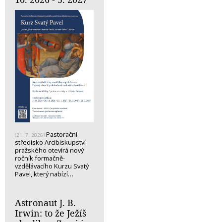
Pastorační
(21. 7. 2026)
středisko Arcibiskupství
pražského otevírá nový
ročník formačně-
vzdělávacího Kurzu Svatý
Pavel, který nabízí…
Astronaut J. B.
Irwin: to že Ježíš