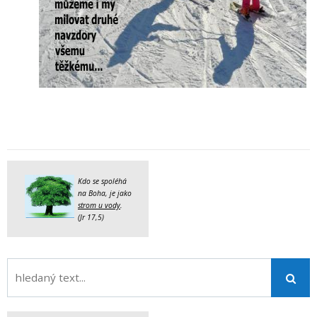
Kdo se spoléhá
na Boha, je jako
strom u vody
.
(Jr 17,5)