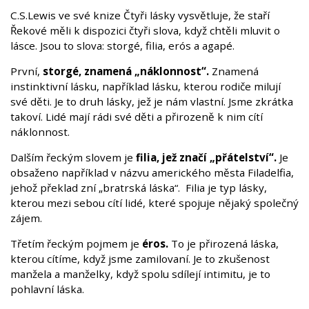
C.S.Lewis ve své knize Čtyři lásky vysvětluje, že staří
Řekové měli k dispozici čtyři slova, když chtěli mluvit o
lásce. Jsou to slova: storgé, filia, erós a agapé.
První,
storgé, znamená „náklonnost“.
Znamená
instinktivní lásku, například lásku, kterou rodiče milují
své děti. Je to druh lásky, jež je nám vlastní. Jsme zkrátka
takoví. Lidé mají rádi své děti a přirozeně k nim cítí
náklonnost.
Dalším řeckým slovem je
filia, jež značí „přátelství“.
Je
obsaženo například v názvu amerického města Filadelfia,
jehož překlad zní „bratrská láska“. Filia je typ lásky,
kterou mezi sebou cítí lidé, které spojuje nějaký společný
zájem.
Třetím řeckým pojmem je
éros.
To je přirozená láska,
kterou cítíme, když jsme zamilovaní. Je to zkušenost
manžela a manželky, když spolu sdílejí intimitu, je to
pohlavní láska.