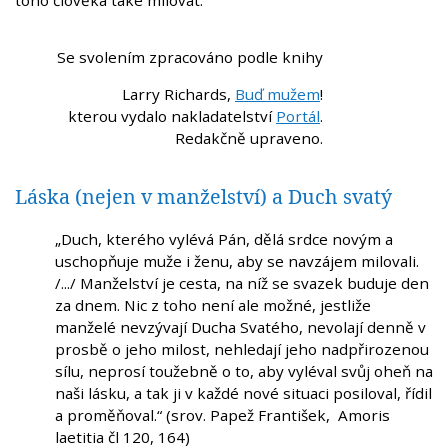
Se svolením zpracováno podle knihy
Larry Richards,
Buď mužem
!
kterou vydalo nakladatelství
Portál
.
Redakčně upraveno.
Láska (nejen v manželství) a Duch svatý
„Duch, kterého vylévá Pán, dělá srdce novým a
uschopňuje muže i ženu, aby se navzájem milovali.
/.../ Manželství je cesta, na níž se svazek buduje den
za dnem. Nic z toho není ale možné, jestliže
manželé nevzývají Ducha Svatého, nevolají denně v
prosbě o jeho milost, nehledají jeho nadpřirozenou
sílu, neprosí toužebně o to, aby vyléval svůj oheň na
naši lásku, a tak ji v každé nové situaci posiloval, řídil
a proměňoval.“ (srov. Papež František, Amoris
laetitia čl 120, 164)