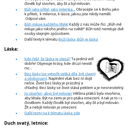
člověk byl stvořen, aby žil a byl milován.
Bůh jako přítel, jako milenka...
Obracejte se k Bohu jako
k příteli, k milence, k lásce, jakou jste nikdy neměli.
Odpoví vám.
Bůh miluje každého JINAK
Každý z nás může říci: „Bůh mě
miluje jako nikoho jiného na světě!“ Bůh totiž nemiluje dvě
osoby stejným způsobem.
Další texty k tématu
Boží láska, Bůh je láska
Láska:
Kdo řekl, že láska je slepá?
Ta jediná vidí
dobře! Objevuje krásy, kde druzí nevidí
nic...
Bez lásky lze vytvořit veliká díla, být slavný
a obdivovaný
. Naplnění však bez ní dojít
nelze. Život bez lásky je prázdný a
chladný. Bez lásky se život stává peklem a je nesnesitelný.
Jsi stvořen, abys byl milován
Většina ptáků byla stvořena,
aby létala. Být na zemi je pro ptáka omezení. A tak je to i s
člověkem. Každý člověk byl stvořen, aby žil a byl milován.
Žít a nebýt milován je omezení.
Další texty na k tématu láska zde
Duch svatý, letnice: