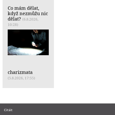
Co mám dělat,
když nezmůžu nic
dělat?
(6.8.2026,
10:28)
charizmata
(5.8.2026, 17:55)
Citát