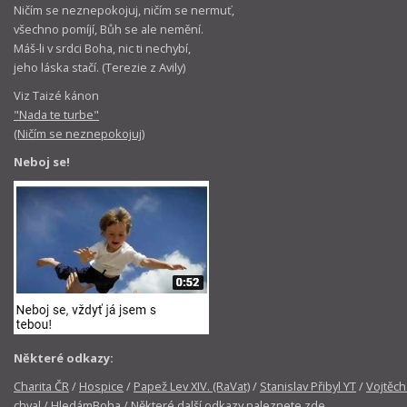
Ničím se neznepokojuj, ničím se nermuť,
všechno pomíjí, Bůh se ale nemění.
Máš-li v srdci Boha, nic ti nechybí,
jeho láska stačí. (Terezie z Avily)
Viz Taizé kánon
"Nada te turbe"
(Ničím se neznepokojuj)
Neboj se!
Některé odkazy:
Charita ČR
/
Hospice
/
Papež Lev XIV. (RaVat)
/
Stanislav Přibyl YT
/
Vojtěch
chval
/
HledámBoha
/
Některé další odkazy naleznete zde