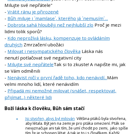
Milujte své nepřátele"
-
Vrátit ránu je přirozené
-
Bůh miluje i ´mamlase´, kterého já ´nemusím´…
-
Dobrota sahá hlouběji než nejhlubší zlo
Proč je mezi
lidmi tolik sporů?
-
Kdo neprožívá lásku, kompenzuje to ovládáním
druhých
Zmrzačení ubožáci
-
Milovat i nesympatického člověka
Láska nás
nenutí potlačovat své negativní city
-
Milujte své nepřátele
Tak si to zkuste! A napište mi, jak
se Vám odměnili
-
Nenávist ničí v první řadě toho, kdo nenávidí...
Mám
velmi mnoho lidí, které nenávidím
-
Připadá mi nemožné milovat (snášet, respektovat,
přijímat...) některé lidi
Boží láska k člověku, Bůh sám stačí
Jsi stvořen, abys byl milován
Většina ptáků byla stvořena,
aby létala. Být jen na zemi je pro ptáka omezení. Pták se
nevyznačuje ani tak tím, že umí chodit po zemi, jako spíše
tím že je schopen létat. A tak je to i s člověkem. Každý