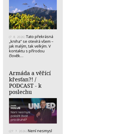
Tato překrásná
(7. 8. 2026)
„kniha“ se otevírá všem –
jak malým, tak velkým. V
kontaktu s přírodou
člověk…
Armáda a věřící
křesťan?! /
PODCAST - k
poslechu
Není nesmysl
(27. 7. 2026)