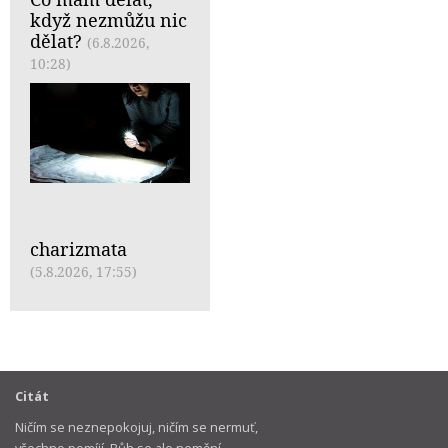
když nezmůžu nic
dělat?
(6.8.2026,
10:28)
charizmata
(5.8.2026, 17:55)
Citát
Ničím se neznepokojuj, ničím se nermuť,
všechno pomíjí, Bůh se ale nemění.