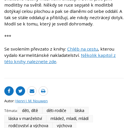
modlitby na světě. Někdy se ruce sepjaté k modlitbě
dotýkají celou plochou a pak se dlaněmi od sebe oddálí. A
tak se stále oddalují a přibližují, ale nikdy neztrácejí dotyk.
Modlí se k tomu, který je svedl dohromady.
***
Se svolením převzato z knihy:
Chléb na cestu
, kterou
vydalo Karmelitánské nakladatelství.
Několik kapitol z
této knihy naleznete zde
.
Autor:
Henri J. M. Nouwen
děti, dítě
děti-rodiče
láska
Témata:
láska v manželství
mládež, mladí, mládí
rodičovství a výchova
výchova