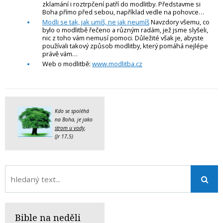
zklamání i roztrpčení patří do modlitby. Představme si
Boha přímo před sebou, například vedle na pohovce…
Modli se tak, jak umíš, ne jak neumíš
Navzdory všemu, co
bylo o modlitbě řečeno a různým radám, jež jsme slyšeli,
nic z toho vám nemusí pomoci. Důležité však je, abyste
používali takový způsob modlitby, který pomáhá nejlépe
právě vám…
Web o modlitbě:
www.modlitba.cz
Kdo se spoléhá
na Boha, je jako
strom u vody
.
(Jr 17,5)
Bible na neděli