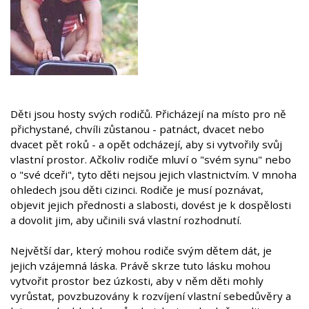
Děti jsou hosty svých rodičů. Přicházejí na místo pro ně
přichystané, chvíli zůstanou - patnáct, dvacet nebo
dvacet pět roků - a opět odcházejí, aby si vytvořily svůj
vlastní prostor. Ačkoliv rodiče mluví o "svém synu" nebo
o "své dceři", tyto děti nejsou jejich vlastnictvím. V mnoha
ohledech jsou děti cizinci. Rodiče je musí poznávat,
objevit jejich přednosti a slabosti, dovést je k dospělosti
a dovolit jim, aby učinili svá vlastní rozhodnutí.
Největší dar, který mohou rodiče svým dětem dát, je
jejich vzájemná láska. Právě skrze tuto lásku mohou
vytvořit prostor bez úzkosti, aby v něm děti mohly
vyrůstat, povzbuzovány k rozvíjení vlastní sebedůvěry a