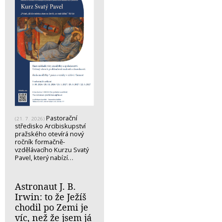
Pastorační
(21. 7. 2026)
středisko Arcibiskupství
pražského otevírá nový
ročník formačně-
vzdělávacího Kurzu Svatý
Pavel, který nabízí…
Astronaut J. B.
Irwin: to že Ježíš
chodil po Zemi je
víc, než že jsem já