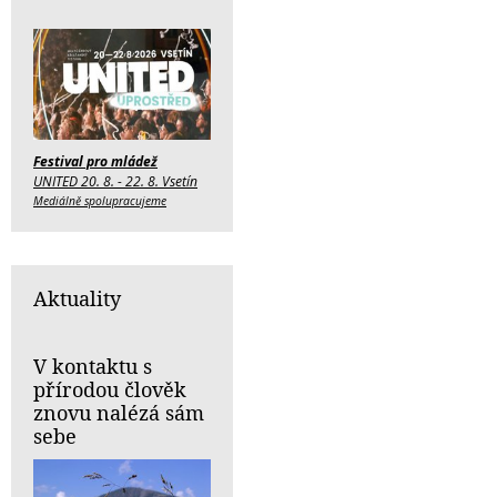
Festival pro mládež
UNITED 20. 8. - 22. 8. Vsetín
Mediálně spolupracujeme
Aktuality
V kontaktu s
přírodou člověk
znovu nalézá sám
sebe