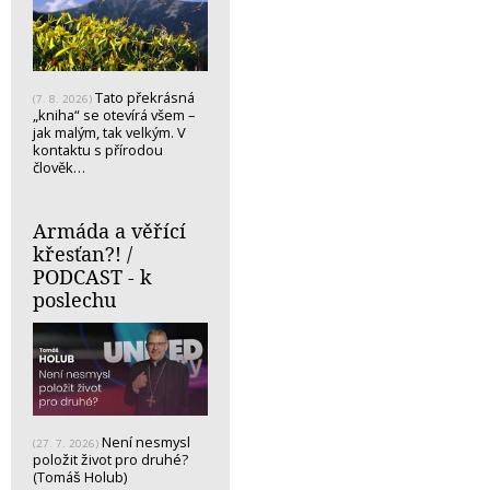
Tato překrásná
(7. 8. 2026)
„kniha“ se otevírá všem –
jak malým, tak velkým. V
kontaktu s přírodou
člověk…
Armáda a věřící
křesťan?! /
PODCAST - k
poslechu
Není nesmysl
(27. 7. 2026)
položit život pro druhé?
(Tomáš Holub)