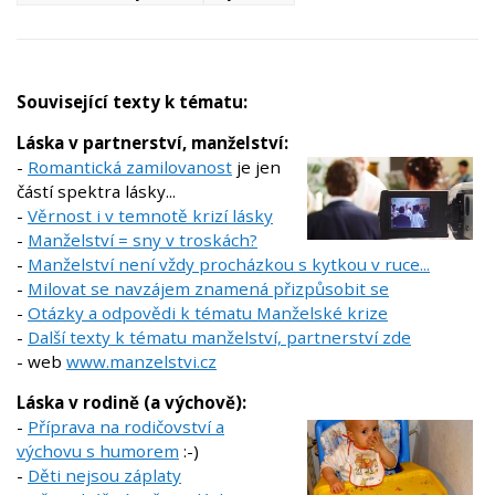
Související texty k tématu:
Láska v partnerství, manželství:
-
Romantická zamilovanost
je jen
částí spektra lásky...
-
Věrnost i v temnotě krizí lásky
-
Manželství = sny v troskách?
-
Manželství není vždy procházkou s kytkou v ruce...
-
Milovat se navzájem znamená přizpůsobit se
-
Otázky a odpovědi k tématu Manželské krize
-
Další texty k tématu manželství, partnerství zde
- web
www.manzelstvi.cz
Láska v rodině (a výchově):
-
Příprava na rodičovství a
výchovu s humorem
:-)
-
Děti nejsou záplaty