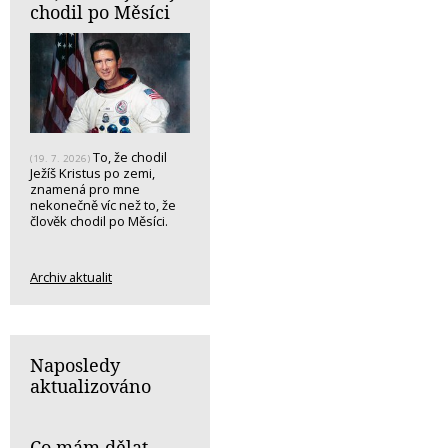
chodil po Měsíci
To, že chodil
(19. 7. 2026)
Ježíš Kristus po zemi,
znamená pro mne
nekonečně víc než to, že
člověk chodil po Měsíci.
Archiv aktualit
Naposledy
aktualizováno
Co mám dělat,