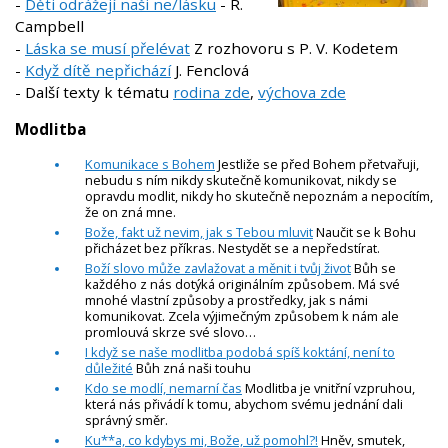
-
Děti odrážejí naši ne/lásku
- R.
Campbell
-
Láska se musí přelévat
Z rozhovoru s P. V. Kodetem
-
Když dítě nepřichází
J. Fenclová
- Další texty k tématu
rodina zde
,
výchova zde
Modlitba
Komunikace s Bohem
Jestliže se před Bohem přetvařuji,
nebudu s ním nikdy skutečně komunikovat, nikdy se
opravdu modlit, nikdy ho skutečně nepoznám a nepocítím,
že on zná mne.
Bože, fakt už nevim, jak s Tebou mluvit
Naučit se k Bohu
přicházet bez příkras. Nestydět se a nepředstírat.
Boží slovo může zavlažovat a měnit i tvůj život
Bůh se
každého z nás dotýká originálním způsobem. Má své
mnohé vlastní způsoby a prostředky, jak s námi
komunikovat. Zcela výjimečným způsobem k nám ale
promlouvá skrze své slovo…
I když se naše modlitba podobá spíš koktání, není to
důležité
Bůh zná naši touhu
Kdo se modlí, nemarní čas
Modlitba je vnitřní vzpruhou,
která nás přivádí k tomu, abychom svému jednání dali
správný směr.
Ku**a, co kdybys mi, Bože, už pomohl?!
Hněv, smutek,