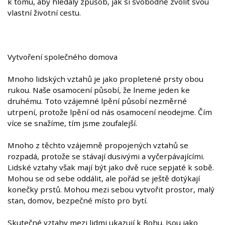
k tomu, aby hledaly způsob, jak si svobodně zvolit svou
vlastní životní cestu.
Vytvoření společného domova
Mnoho lidských vztahů je jako propletené prsty obou
rukou. Naše osamocení působí, že lneme jeden ke
druhému. Toto vzájemné lpění působí nezměrné
utrpení, protože lpění od nás osamocení neodejme. Čím
více se snažíme, tím jsme zoufalejší.
Mnoho z těchto vzájemně propojených vztahů se
rozpadá, protože se stávají dusivými a vyčerpávajícími.
Lidské vztahy však mají být jako dvě ruce sepjaté k sobě.
Mohou se od sebe oddálit, ale pořád se ještě dotýkají
konečky prstů. Mohou mezi sebou vytvořit prostor, malý
stan, domov, bezpečné místo pro bytí.
Skutečné vztahy mezi lidmi ukazují k Bohu. Jsou jako