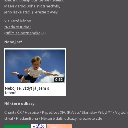
Máš-li v srdci Boha, nic ti nechybí,
jeho láska stačí. (Terezie z Avily)
Viz Taizé kánon
"Nada te turbe"
(Ničím se neznepokojuj)
Neboj se!
Některé odkazy:
Charita ČR
/
Hospice
/
Papež Lev XIV. (RaVat)
/
Stanislav Přibyl YT
/
Vojtěch
chval
/
HledámBoha
/
Některé další odkazy naleznete zde