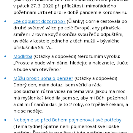
v pátek 27. 3. 2020 při příležitosti mimořádného
požehnání Urbi et orbi v době pandemie koronaviru.
Lze odpustit dozorci SS?
(Články) Corrie cestovala po
druhé světové válce po celé Evropě, aby přinášela
smíření. Zrovna když skončila svou řeč o odpuštění,
uviděla v kostele jednoho z těch mužů – bývalého
příslušníka SS. "A…
Modlitba
(Otázky a odpovědi) Nerozumím výroku:
„Proste a bude vám dáno, hledejte a naleznete, tlučte
a bude vám otevřeno.“
Můžu prosit Boha o peníze?
(Otázky a odpovědi)
Dobrý den, mám dotaz. Jsem věřící a ráda
poslouchám různá videa na téma víra. Jakou má moc
má myšlenka? Modlila jsem se, aby mi Bůh požehnal
a dal mi finanční dar. Je to 2 roky, co trpělivě čekám, a
nic se neděje.
Nebojme se před Bohem pojmenovat své potřeby
(Téma týdne) Špatné není pojmenovat své lidské
potřeby. Špatné je naplňovat tyto potřeby pokoutnou