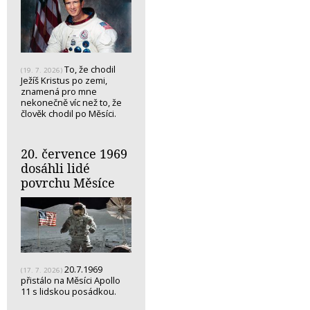
To, že chodil
(19. 7. 2026)
Ježíš Kristus po zemi,
znamená pro mne
nekonečně víc než to, že
člověk chodil po Měsíci.
20. července 1969
dosáhli lidé
povrchu Měsíce
20.7.1969
(17. 7. 2026)
přistálo na Měsíci Apollo
11 s lidskou posádkou.