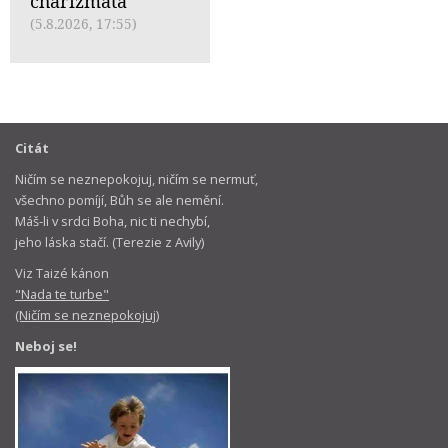
charizmata
(5.8.2026, 17:55)
Citát
Ničím se neznepokojuj, ničím se nermuť,
všechno pomíjí, Bůh se ale nemění.
Máš-li v srdci Boha, nic ti nechybí,
jeho láska stačí. (Terezie z Avily)
Viz Taizé kánon
"Nada te turbe"
(Ničím se neznepokojuj)
Neboj se!