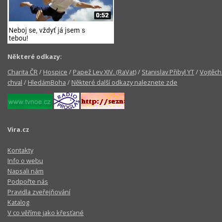
Některé odkazy:
Charita ČR
/
Hospice
/
Papež Lev XIV. (RaVat)
/
Stanislav Přibyl YT
/
Vojtěch
chval
/
HledámBoha
/
Některé další odkazy naleznete zde
Vira.cz
Kontakty
Info o webu
Napsali nám
Podpořte nás
Pravidla zveřejňování
Katalog
V co věříme jako křesťané