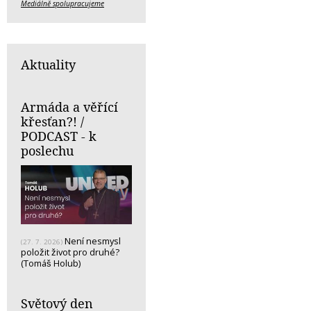
Mediálně spolupracujeme
Aktuality
Armáda a věřící
křesťan?! /
PODCAST - k
poslechu
Není nesmysl
(27. 7. 2026)
položit život pro druhé?
(Tomáš Holub)
Světový den