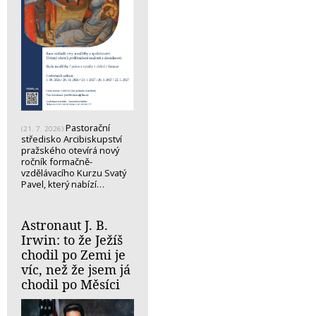
Pastorační
(21. 7. 2026)
středisko Arcibiskupství
pražského otevírá nový
ročník formačně-
vzdělávacího Kurzu Svatý
Pavel, který nabízí…
Astronaut J. B.
Irwin: to že Ježíš
chodil po Zemi je
víc, než že jsem já
chodil po Měsíci