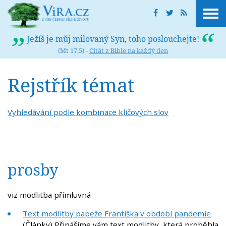
Ježíš je můj milovaný Syn, toho poslouchejte!
(Mt 17,5) -
Citát z Bible na každý den
Rejstřík témat
Vyhledávání podle kombinace klíčových slov
prosby
viz modlitba přímluvná
Text modlitby papeže Františka v období pandemie
(Články) Přinášíme vám text modlitby, která proběhla