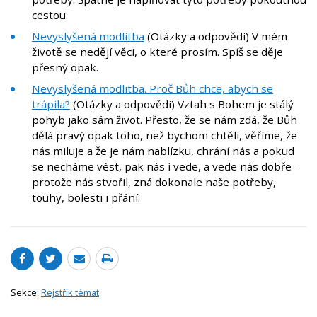
cestou.
Nevyslyšená modlitba
(Otázky a odpovědi) V mém
životě se nedějí věci, o které prosím. Spíš se děje
přesný opak.
Nevyslyšená modlitba. Proč Bůh chce, abych se
trápila?
(Otázky a odpovědi) Vztah s Bohem je stálý
pohyb jako sám život. Přesto, že se nám zdá, že Bůh
dělá pravý opak toho, než bychom chtěli, věříme, že
nás miluje a že je nám nablízku, chrání nás a pokud
se necháme vést, pak nás i vede, a vede nás dobře -
protože nás stvořil, zná dokonale naše potřeby,
touhy, bolesti i přání.
Sekce:
Rejstřík témat