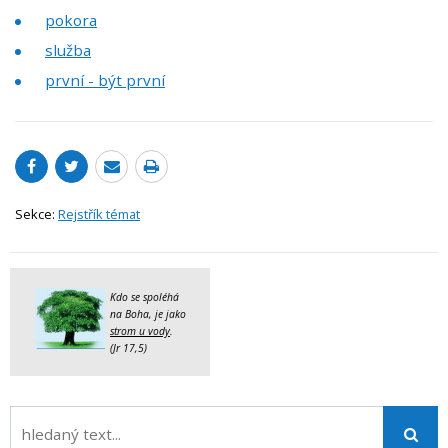
pokora
služba
první - být první
Sekce:
Rejstřík témat
Kdo se spoléhá
na Boha, je jako
strom u vody
.
(Jr 17,5)