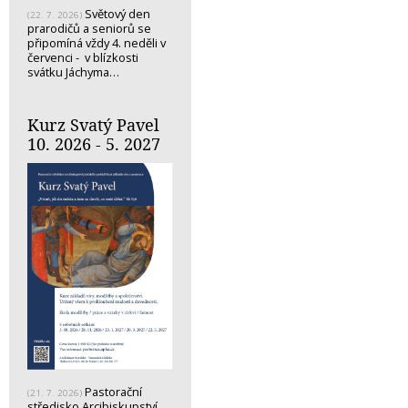
Světový den
(22. 7. 2026)
prarodičů a seniorů se
připomíná vždy 4. neděli v
červenci - v blízkosti
svátku Jáchyma…
Kurz Svatý Pavel
10. 2026 - 5. 2027
Pastorační
(21. 7. 2026)
středisko Arcibiskupství