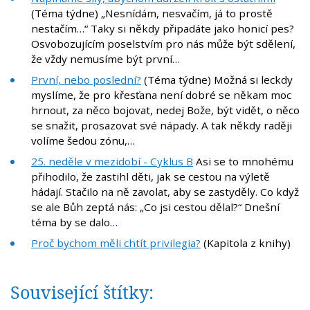
(Téma týdne) „Nesnídám, nesvačím, já to prostě
nestačím…“ Taky si někdy připadáte jako honicí pes?
Osvobozujícím poselstvím pro nás může být sdělení,
že vždy nemusíme být první…
První, nebo poslední?
(Téma týdne) Možná si leckdy
myslíme, že pro křesťana není dobré se někam moc
hrnout, za něco bojovat, nedej Bože, být vidět, o něco
se snažit, prosazovat své nápady. A tak někdy raději
volíme šedou zónu,…
25. neděle v mezidobí - Cyklus B
Asi se to mnohému
přihodilo, že zastihl děti, jak se cestou na výletě
hádají. Stačilo na ně zavolat, aby se zastyděly. Co když
se ale Bůh zeptá nás: „Co jsi cestou dělal?“ Dnešní
téma by se dalo…
Proč bychom měli chtít privilegia?
(Kapitola z knihy)
Související štítky: