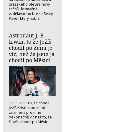
pražského otevírá nový
ročník formačně-
vzdělávacího Kurzu Svatý
Pavel, který nabízí…
Astronaut J. B.
Irwin: to že Ježíš
chodil po Zemi je
víc, než že jsem já
chodil po Měsíci
To, že chodil
(19. 7. 2026)
Ježíš Kristus po zemi,
znamená pro mne
nekonečně víc než to, že
člověk chodil po Měsíci.