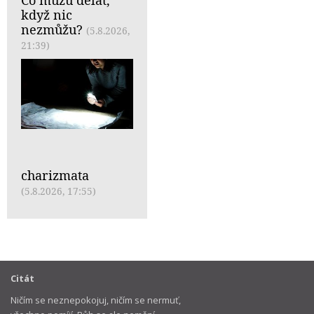
když nic
nezmůžu?
(5.8.2026,
21:39)
charizmata
(5.8.2026, 17:55)
Citát
Ničím se neznepokojuj, ničím se nermuť,