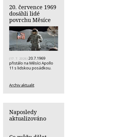
20. července 1969
dosáhli lidé
povrchu Měsíce
20.7.1969
(17. 7. 2026)
přistálo na Měsíci Apollo
11 s lidskou posádkou.
Archiv aktualit
Naposledy
aktualizováno
Co můžu dělat,