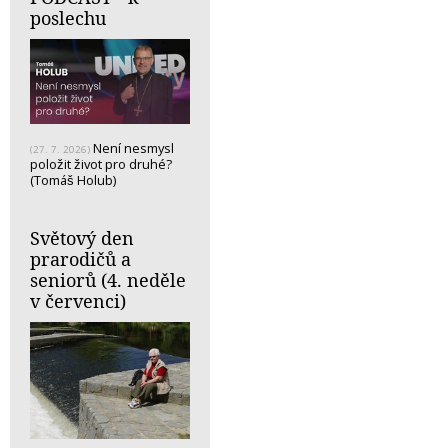
poslechu
Není nesmysl
(27. 7. 2026)
položit život pro druhé?
(Tomáš Holub)
Světový den
prarodičů a
seniorů (4. neděle
v červenci)