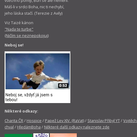
všechno pomíjí, Bůh se ale nemění.
Máš-li v srdci Boha, nic ti nechybí,
jeho láska stačí. (Terezie z Avily)
Viz Taizé kánon
"Nada te turbe"
(Ničím se neznepokojuj)
Neboj se!
Některé odkazy:
Charita ČR
/
Hospice
/
Papež Lev XIV. (RaVat)
/
Stanislav Přibyl YT
/
Vojtěch
chval
/
HledámBoha
/
Některé další odkazy naleznete zde