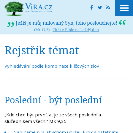
Ježíš je můj milovaný Syn, toho poslouchejte!
(Mt 17,5) -
Citát z Bible na každý den
Rejstřík témat
Vyhledávání podle kombinace klíčových slov
Poslední - být poslední
„Kdo chce být první, ať je ze všech poslední a
služebníkem všech." Mk 9,35
Napínáme síly, abychom udrželi krok s ostatními