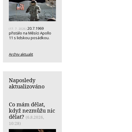
20.7.1969
(17. 7. 2026)
přistálo na Měsíci Apollo
11 s lidskou posádkou.
Archiv aktualit
Naposledy
aktualizováno
Co mám dělat,
když nezmůžu nic
dělat?
(6.8.2026,
10:28)