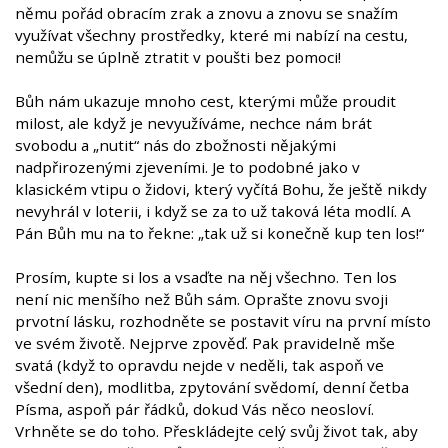
němu pořád obracím zrak a znovu a znovu se snažím
využívat všechny prostředky, které mi nabízí na cestu,
nemůžu se úplně ztratit v poušti bez pomoci!
Bůh nám ukazuje mnoho cest, kterými může proudit
milost, ale když je nevyužíváme, nechce nám brát
svobodu a „nutit“ nás do zbožnosti nějakými
nadpřirozenými zjeveními. Je to podobné jako v
klasickém vtipu o židovi, který vyčítá Bohu, že ještě nikdy
nevyhrál v loterii, i když se za to už taková léta modlí. A
Pán Bůh mu na to řekne: „tak už si konečně kup ten los!“
Prosím, kupte si los a vsaďte na něj všechno. Ten los
není nic menšího než Bůh sám. Oprašte znovu svoji
prvotní lásku, rozhodněte se postavit víru na první místo
ve svém životě. Nejprve zpověď. Pak pravidelně mše
svatá (když to opravdu nejde v neděli, tak aspoň ve
všední den), modlitba, zpytování svědomí, denní četba
Písma, aspoň pár řádků, dokud Vás něco neosloví.
Vrhněte se do toho. Přeskládejte celý svůj život tak, aby