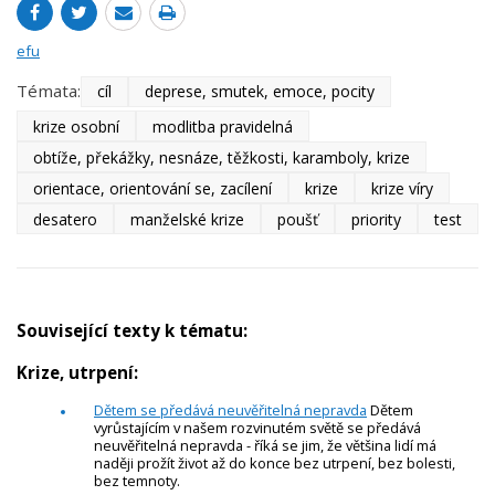
efu
Témata:
cíl
deprese, smutek, emoce, pocity
krize osobní
modlitba pravidelná
obtíže, překážky, nesnáze, těžkosti, karamboly, krize
orientace, orientování se, zacílení
krize
krize víry
desatero
manželské krize
poušť
priority
test
Související texty k tématu:
Krize, utrpení:
Dětem se předává neuvěřitelná nepravda
Dětem
vyrůstajícím v našem rozvinutém světě se předává
neuvěřitelná nepravda - říká se jim, že většina lidí má
naději prožít život až do konce bez utrpení, bez bolesti,
bez temnoty.