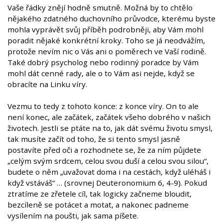
Vaše řádky znějí hodně smutně. Možná by to chtělo
nějakého zdatného duchovního průvodce, kterému byste
mohla vyprávět svůj příběh podrobněji, aby Vám mohl
poradit nějaké konkrétní kroky. Toho se já neodvážím,
protože nevím nic o Vás ani o poměrech ve Vaší rodině.
Také dobrý psycholog nebo rodinný poradce by Vám
mohl dát cenné rady, ale o to Vám asi nejde, když se
obracíte na Linku víry.
Vezmu to tedy z tohoto konce: z konce víry. On to ale
není konec, ale začátek, začátek všeho dobrého v našich
životech. Jestli se ptáte na to, jak dát svému životu smysl,
tak musíte začít od toho, že si tento smysl jasně
postavíte před oči a rozhodnete se, že za ním půjdete
„celým svým srdcem, celou svou duší a celou svou silou“,
budete o něm „uvažovat doma i na cestách, když uléháš i
když vstáváš“ … (srovnej Deuteronomium 6, 4-9). Pokud
ztratíme ze zřetele cíl, tak logicky začneme bloudit,
bezcíleně se potácet a motat, a nakonec padneme
vysílením na poušti, jak sama píšete.