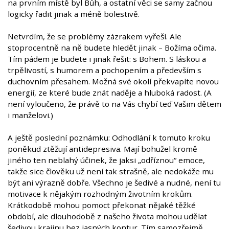
na prvním místě byl Bůh, a ostatní věci se samy začnou
logicky řadit jinak a méně bolestivě.
Netvrdím, že se problémy zázrakem vyřeší. Ale
stoprocentně na ně budete hledět jinak – Božíma očima.
Tím pádem je budete i jinak řešit: s Bohem. S láskou a
trpělivostí, s humorem a pochopením a především s
duchovním přesahem. Možná své okolí překvapíte novou
energií, ze které bude znát naděje a hluboká radost. (A
není vyloučeno, že právě to na Vás chybí teď Vašim dětem
i manželovi.)
A ještě poslední poznámku: Odhodlání k tomuto kroku
poněkud ztěžují antidepresiva. Mají bohužel kromě
jiného ten neblahý účinek, že jaksi „odříznou“ emoce,
takže sice člověku už není tak strašně, ale nedokáže mu
být ani výrazně dobře. Všechno je šedivé a nudné, není tu
motivace k nějakým rozhodným životním krokům.
Krátkodobě mohou pomoct překonat nějaké těžké
období, ale dlouhodobě z našeho života mohou udělat
šedivou krajinu bez jasných kontur. Tím samozřejmě