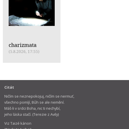
charizmata
(5.8.2026, 17:55)
Citát
Ničím se neznepokojuj, ničím se nermuť,
všechno pomíjí, Bůh se ale nemění.
Máš-li v srdci Boha, nic ti nechybí,
jeho láska stačí. (Terezie z Avily)
Viz Taizé kánon