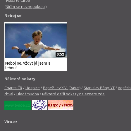
"Nada te turbe"
(Ničím se neznepokojuj)
Neboj se!
Některé odkazy:
Charita ČR
/
Hospice
/
Papež Lev XIV. (RaVat)
/
Stanislav Přibyl YT
/
Vojtěch
chval
/
HledámBoha
/
Některé další odkazy naleznete zde
Vira.cz