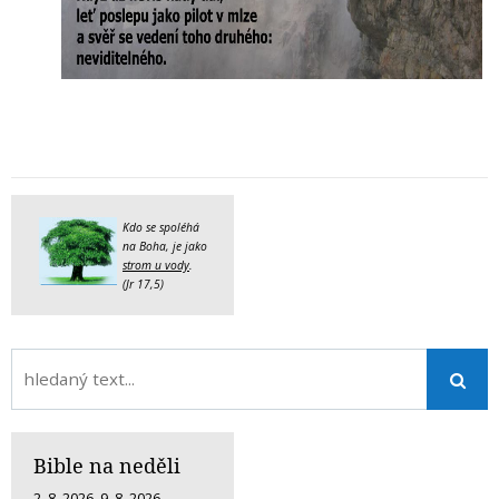
Kdo se spoléhá
na Boha, je jako
strom u vody
.
(Jr 17,5)
Bible na neděli
2. 8. 2026
,
9. 8. 2026