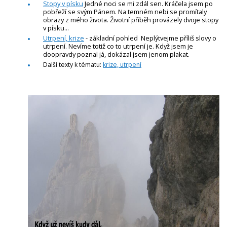
Stopy v písku
Jedné noci se mi zdál sen. Kráčela jsem po
pobřeží se svým Pánem. Na temném nebi se promítaly
obrazy z mého života. Životní příběh provázely dvoje stopy
v písku...
Utrpení, krize
- základní pohled Neplýtvejme příliš slovy o
utrpení. Nevíme totiž co to utrpení je. Když jsem je
doopravdy poznal já, dokázal jsem jenom plakat.
Další texty k tématu:
krize, utrpení