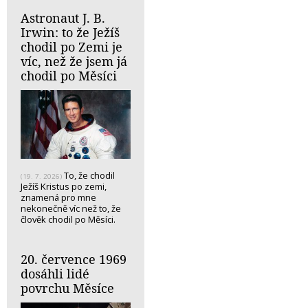
Astronaut J. B.
Irwin: to že Ježíš
chodil po Zemi je
víc, než že jsem já
chodil po Měsíci
To, že chodil
(19. 7. 2026)
Ježíš Kristus po zemi,
znamená pro mne
nekonečně víc než to, že
člověk chodil po Měsíci.
20. července 1969
dosáhli lidé
povrchu Měsíce