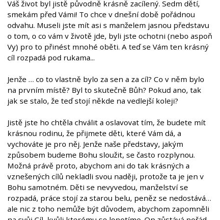
Váš život byl jistě původně krásně zacílený. Sedm dětí,
smekám před Vámi! To chce v dnešní době pořádnou
odvahu. Museli jste mít asi s manželem jasnou představu
o tom, o co vám v životě jde, byli jste ochotni (nebo aspoň
Vy) pro to přinést mnohé oběti. A teď se Vám ten krásný
cíl rozpadá pod rukama...
Jenže … co to vlastně bylo za sen a za cíl? Co v něm bylo
na prvním místě? Byl to skutečně Bůh? Pokud ano, tak
jak se stalo, že teď stojí někde na vedlejší koleji?
Jistě jste ho chtěla chválit a oslavovat tím, že budete mít
krásnou rodinu, že přijmete děti, které Vám dá, a
vychováte je pro něj. Jenže naše představy, jakým
způsobem budeme Bohu sloužit, se často rozplynou.
Možná právě proto, abychom ani do tak krásných a
vznešených cílů nekladli svou naději, protože ta je jen v
Bohu samotném. Děti se nevyvedou, manželství se
rozpadá, práce stojí za starou belu, peněz se nedostává…
ale nic z toho nemůže být důvodem, abychom zapomněli
na svůj Cíl, kvůli kterému se lopotíme. On zůstává pořád