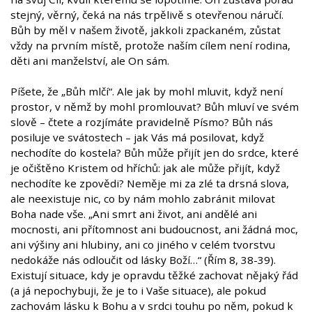
stejný, věrný, čeká na nás trpělivě s otevřenou náručí.
Bůh by měl v našem životě, jakkoli zpackaném, zůstat
vždy na prvním místě, protože naším cílem není rodina,
děti ani manželství, ale On sám.
Píšete, že „Bůh mlčí“. Ale jak by mohl mluvit, když není
prostor, v němž by mohl promlouvat? Bůh mluví ve svém
slově – čtete a rozjímáte pravidelně Písmo? Bůh nás
posiluje ve svátostech – jak Vás má posilovat, když
nechodíte do kostela? Bůh může přijít jen do srdce, které
je očištěno Kristem od hříchů: jak ale může přijít, když
nechodíte ke zpovědi? Neměje mi za zlé ta drsná slova,
ale neexistuje nic, co by nám mohlo zabránit milovat
Boha nade vše. „Ani smrt ani život, ani andělé ani
mocnosti, ani přítomnost ani budoucnost, ani žádná moc,
ani výšiny ani hlubiny, ani co jiného v celém tvorstvu
nedokáže nás odloučit od lásky Boží…“ (Řím 8, 38-39).
Existují situace, kdy je opravdu těžké zachovat nějaký řád
(a já nepochybuji, že je to i Vaše situace), ale pokud
zachovám lásku k Bohu a v srdci touhu po něm, pokud k