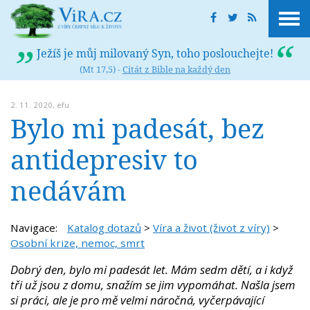
Ježíš je můj milovaný Syn, toho poslouchejte!
(Mt 17,5) -
Citát z Bible na každý den
2. 11. 2020,
efu
Bylo mi padesát, bez
antidepresiv to
nedávám
Navigace:
Katalog dotazů
>
Víra a život (život z víry)
>
Osobní krize, nemoc, smrt
Dobrý den, bylo mi padesát let. Mám sedm dětí, a i když
tři už jsou z domu, snažím se jim vypomáhat. Našla jsem
si práci, ale je pro mě velmi náročná, vyčerpávající