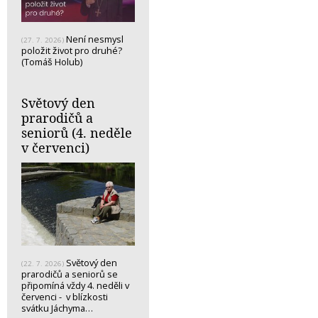
Není nesmysl
(27. 7. 2026)
položit život pro druhé?
(Tomáš Holub)
Světový den
prarodičů a
seniorů (4. neděle
v červenci)
Světový den
(22. 7. 2026)
prarodičů a seniorů se
připomíná vždy 4. neděli v
červenci - v blízkosti
svátku Jáchyma…