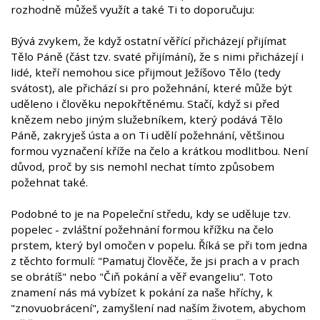
rozhodně můžeš využít a také Ti to doporučuju:
Bývá zvykem, že když ostatní věřící přicházejí přijímat
Tělo Páně (část tzv. svaté přijímání), že s nimi přicházejí i
lidé, kteří nemohou sice přijmout Ježíšovo Tělo (tedy
svátost), ale přichází si pro požehnání, které může být
uděleno i člověku nepokřtěnému. Stačí, když si před
knězem nebo jiným služebníkem, který podává Tělo
Páně, zakryješ ústa a on Ti udělí požehnání, většinou
formou vyznačení kříže na čelo a krátkou modlitbou. Není
důvod, proč by sis nemohl nechat tímto způsobem
požehnat také.
Podobné to je na Popeleční středu, kdy se uděluje tzv.
popelec - zvláštní požehnání formou křížku na čelo
prstem, který byl omočen v popelu. Říká se při tom jedna
z těchto formulí: "Pamatuj člověče, že jsi prach a v prach
se obrátíš" nebo "Čiň pokání a věř evangeliu". Toto
znamení nás má vybízet k pokání za naše hříchy, k
"znovuobrácení", zamyšlení nad naším životem, abychom