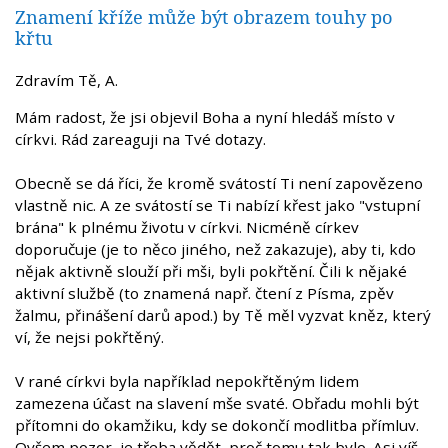
Znamení kříže může být obrazem touhy po
křtu
Zdravím Tě, A.
Mám radost, že jsi objevil Boha a nyní hledáš místo v
církvi. Rád zareaguji na Tvé dotazy.
Obecně se dá říci, že kromě svátostí Ti není zapovězeno
vlastně nic. A ze svátostí se Ti nabízí křest jako "vstupní
brána" k plnému životu v církvi. Nicméně církev
doporučuje (je to něco jiného, než zakazuje), aby ti, kdo
nějak aktivně slouží při mši, byli pokřtění. Čili k nějaké
aktivní službě (to znamená např. čtení z Písma, zpěv
žalmu, přinášení darů apod.) by Tě měl vyzvat kněz, který
ví, že nejsi pokřtěný.
V rané církvi byla například nepokřtěným lidem
zamezena účast na slavení mše svaté. Obřadu mohli být
přítomni do okamžiku, kdy se dokončí modlitba přímluv.
Ovšem pozor, je třeba vědět, proč tomu tak bylo. Asi víš,