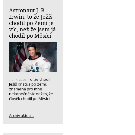
Astronaut J. B.
Irwin: to že Ježíš
chodil po Zemi je
víc, než že jsem já
chodil po Měsíci
To, že chodil
(19. 7. 2026)
Ježíš Kristus po zemi,
znamená pro mne
nekonečně víc než to, že
člověk chodil po Měsíci.
Archiv aktualit