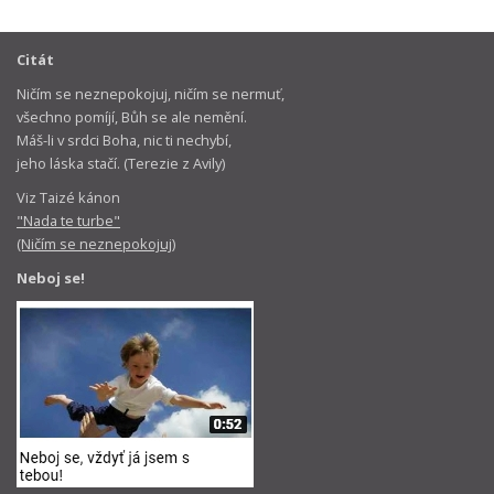
Citát
Ničím se neznepokojuj, ničím se nermuť,
všechno pomíjí, Bůh se ale nemění.
Máš-li v srdci Boha, nic ti nechybí,
jeho láska stačí. (Terezie z Avily)
Viz Taizé kánon
"Nada te turbe"
(Ničím se neznepokojuj)
Neboj se!