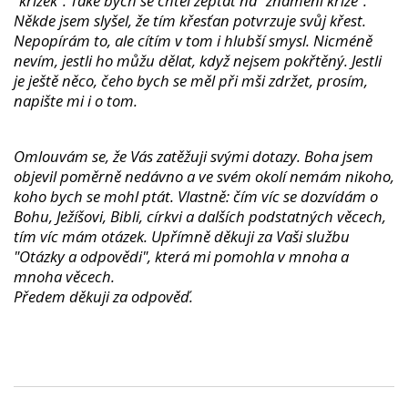
"křížek". Také bych se chtěl zeptat na "znamení kříže".
Někde jsem slyšel, že tím křesťan potvrzuje svůj křest.
Nepopírám to, ale cítím v tom i hlubší smysl. Nicméně
nevím, jestli ho můžu dělat, když nejsem pokřtěný. Jestli
je ještě něco, čeho bych se měl při mši zdržet, prosím,
napište mi i o tom.
Omlouvám se, že Vás zatěžuji svými dotazy. Boha jsem
objevil poměrně nedávno a ve svém okolí nemám nikoho,
koho bych se mohl ptát. Vlastně: čím víc se dozvídám o
Bohu, Ježíšovi, Bibli, církvi a dalších podstatných věcech,
tím víc mám otázek. Upřímně děkuji za Vaši službu
"Otázky a odpovědi", která mi pomohla v mnoha a
mnoha věcech.
Předem děkuji za odpověď.