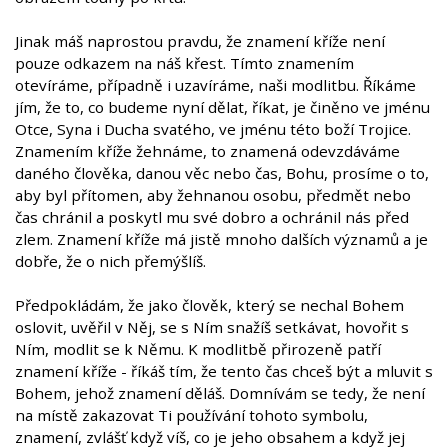
Jinak máš naprostou pravdu, že znamení kříže není
pouze odkazem na náš křest. Tímto znamením
otevíráme, případně i uzavíráme, naši modlitbu. Říkáme
jím, že to, co budeme nyní dělat, říkat, je činěno ve jménu
Otce, Syna i Ducha svatého, ve jménu této boží Trojice.
Znamením kříže žehnáme, to znamená odevzdáváme
daného člověka, danou věc nebo čas, Bohu, prosíme o to,
aby byl přítomen, aby žehnanou osobu, předmět nebo
čas chránil a poskytl mu své dobro a ochránil nás před
zlem. Znamení kříže má jistě mnoho dalších významů a je
dobře, že o nich přemýšlíš.
Předpokládám, že jako člověk, který se nechal Bohem
oslovit, uvěřil v Něj, se s Ním snažíš setkávat, hovořit s
Ním, modlit se k Němu. K modlitbě přirozeně patří
znamení kříže - říkáš tím, že tento čas chceš být a mluvit s
Bohem, jehož znamení děláš. Domnívám se tedy, že není
na místě zakazovat Ti používání tohoto symbolu,
znamení, zvlášť když víš, co je jeho obsahem a když jej