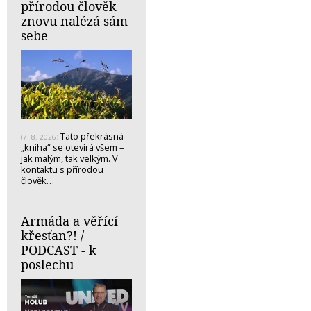
přírodou člověk
znovu nalézá sám
sebe
Tato překrásná
(7. 8. 2026)
„kniha“ se otevírá všem –
jak malým, tak velkým. V
kontaktu s přírodou
člověk…
Armáda a věřící
křesťan?! /
PODCAST - k
poslechu