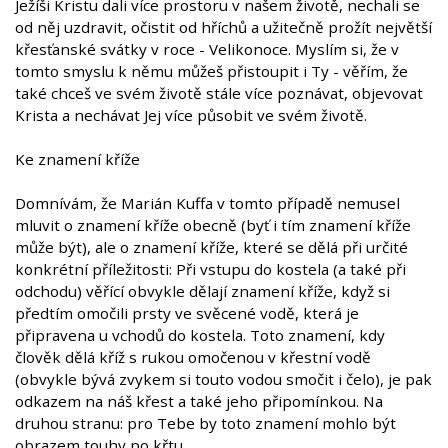
Ježíši Kristu dali více prostoru v našem životě, nechali se
od něj uzdravit, očistit od hříchů a užitečně prožít největší
křesťanské svátky v roce - Velikonoce. Myslím si, že v
tomto smyslu k němu můžeš přistoupit i Ty - věřím, že
také chceš ve svém životě stále více poznávat, objevovat
Krista a nechávat Jej více působit ve svém životě.
Ke znamení kříže
Domnívám, že Marián Kuffa v tomto případě nemusel
mluvit o znamení kříže obecně (byť i tím znamení kříže
může být), ale o znamení kříže, které se dělá při určité
konkrétní příležitosti: Při vstupu do kostela (a také při
odchodu) věřící obvykle dělají znamení kříže, když si
předtím omočili prsty ve svěcené vodě, která je
připravena u vchodů do kostela. Toto znamení, kdy
člověk dělá kříž s rukou omočenou v křestní vodě
(obvykle bývá zvykem si touto vodou smočit i čelo), je pak
odkazem na náš křest a také jeho připomínkou. Na
druhou stranu: pro Tebe by toto znamení mohlo být
obrazem touhy po křtu.