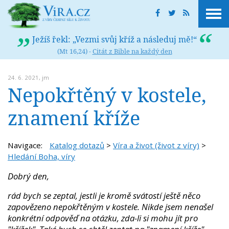
Ježíš řekl: „Vezmi svůj kříž a následuj mě!“
(Mt 16,24) -
Citát z Bible na každý den
24. 6. 2021,
jm
Nepokřtěný v kostele,
znamení kříže
Navigace:
Katalog dotazů
>
Víra a život (život z víry)
>
Hledání Boha, víry
Dobrý den,
rád bych se zeptal, jestli je kromě svátostí ještě něco
zapovězeno nepokřtěným v kostele. Nikde jsem nenašel
konkrétní odpověď na otázku, zda-li si mohu jít pro