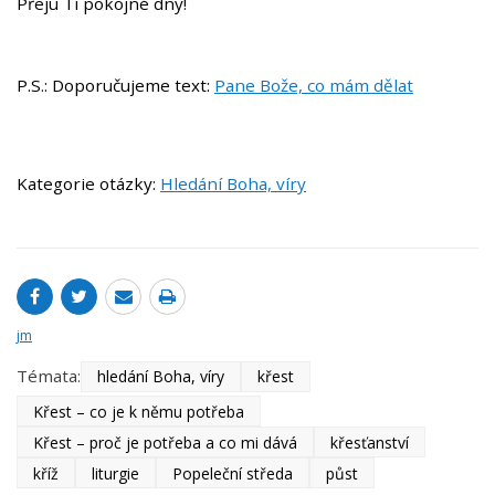
Přeju Ti pokojné dny!
P.S.: Doporučujeme text:
Pane Bože, co mám dělat
Kategorie otázky:
Hledání Boha, víry
jm
Témata:
hledání Boha, víry
křest
Křest – co je k němu potřeba
Křest – proč je potřeba a co mi dává
křesťanství
kříž
liturgie
Popeleční středa
půst