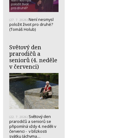
Není nesmysl
(27. 7. 2026)
položit život pro druhé?
(Tomáš Holub)
Světový den
prarodičů a
seniorů (4. neděle
v červenci)
Světový den
(22. 7. 2026)
prarodičů a seniorů se
připomíná vždy 4. neděli v
červenci - v blízkosti
svátku Jáchyma…