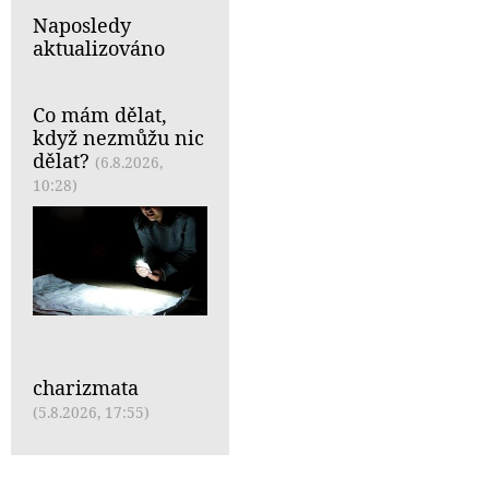
Naposledy
aktualizováno
Co mám dělat,
když nezmůžu nic
dělat?
(6.8.2026,
10:28)
charizmata
(5.8.2026, 17:55)