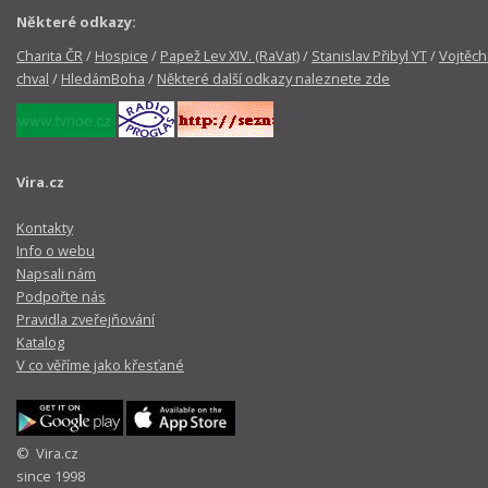
Některé odkazy:
Charita ČR
/
Hospice
/
Papež Lev XIV. (RaVat)
/
Stanislav Přibyl YT
/
Vojtěch
chval
/
HledámBoha
/
Některé další odkazy naleznete zde
Vira.cz
Kontakty
Info o webu
Napsali nám
Podpořte nás
Pravidla zveřejňování
Katalog
V co věříme jako křesťané
© Vira.cz
since 1998