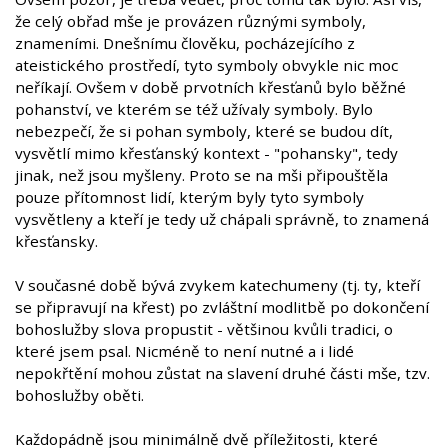
že celý obřad mše je provázen různými symboly,
znameními. Dnešnímu člověku, pocházejícího z
ateistického prostředí, tyto symboly obvykle nic moc
neříkají. Ovšem v době prvotních křesťanů bylo běžné
pohanství, ve kterém se též užívaly symboly. Bylo
nebezpečí, že si pohan symboly, které se budou dít,
vysvětlí mimo křesťanský kontext - "pohansky", tedy
jinak, než jsou myšleny. Proto se na mši připouštěla
pouze přítomnost lidí, kterým byly tyto symboly
vysvětleny a kteří je tedy už chápali správně, to znamená
křesťansky.
V současné době bývá zvykem katechumeny (tj. ty, kteří
se připravují na křest) po zvláštní modlitbě po dokončení
bohoslužby slova propustit - většinou kvůli tradici, o
které jsem psal. Nicméně to není nutné a i lidé
nepokřtění mohou zůstat na slavení druhé části mše, tzv.
bohoslužby oběti.
Každopádně jsou minimálně dvě příležitosti, které