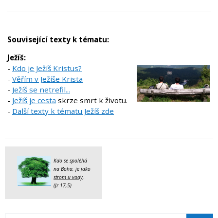
Související texty k tématu:
Ježíš:
-
Kdo je Ježíš Kristus?
-
Věřím v Ježíše Krista
-
Ježíš se netrefil...
-
Ježíš je cesta
skrze smrt k životu.
-
Další texty k tématu Ježíš zde
Kdo se spoléhá
na Boha, je jako
strom u vody
.
(Jr 17,5)