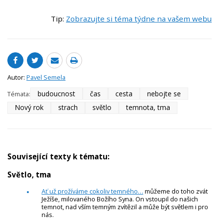
Tip:
Zobrazujte si téma týdne na vašem webu
Autor:
Pavel Semela
budoucnost
čas
cesta
nebojte se
Témata:
Nový rok
strach
světlo
temnota, tma
Související texty k tématu:
Světlo, tma
Ať už prožíváme cokoliv temného…
můžeme do toho zvát
Ježíše, milovaného Božího Syna. On vstoupil do našich
temnot, nad vším temným zvítězil a může být světlem i pro
nás.