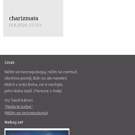
charizmata
(5.8.2026, 17:55)
Citát
Ničím se neznepokojuj, ničím se nermuť,
všechno pomíjí, Bůh se ale nemění.
Máš-li v srdci Boha, nic ti nechybí,
jeho láska stačí. (Terezie z Avily)
Viz Taizé kánon
"Nada te turbe"
(Ničím se neznepokojuj)
Neboj se!