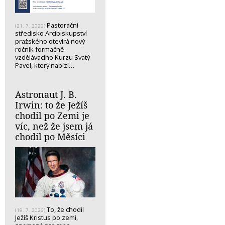
Pastorační
(21. 7. 2026)
středisko Arcibiskupství
pražského otevírá nový
ročník formačně-
vzdělávacího Kurzu Svatý
Pavel, který nabízí…
Astronaut J. B.
Irwin: to že Ježíš
chodil po Zemi je
víc, než že jsem já
chodil po Měsíci
To, že chodil
(19. 7. 2026)
Ježíš Kristus po zemi,