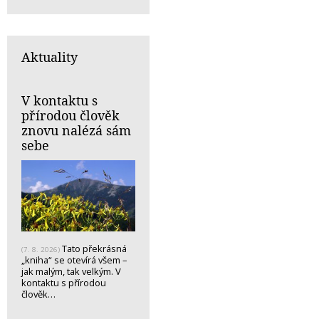
Aktuality
V kontaktu s
přírodou člověk
znovu nalézá sám
sebe
Tato překrásná
(7. 8. 2026)
„kniha“ se otevírá všem –
jak malým, tak velkým. V
kontaktu s přírodou
člověk…