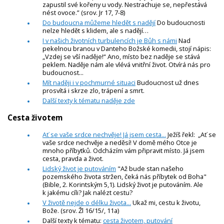
zapustil své kořeny u vody. Nestrachuje se, nepřestává
nést ovoce.” (srov. Jr 17, 7-8)
Do budoucna můžeme hledět s nadějí
Do budoucnosti
nelze hledět s klidem, ale s nadějí…
I v našich životních turbulencích je Bůh s námi
Nad
pekelnou branou v Danteho Božské komedii, stojí nápis:
„Vzdej se vší naděje!“ Ano, místo bez naděje se stává
peklem. Naděje nám ale vlévá vnitřní život. Otvírá nás pro
budoucnost...
Mít naději i v pochmurné situaci
Budoucnost už dnes
prosvítá i skrze zlo, trápení a smrt.
Další texty k tématu naděje zde
Cesta životem
Ať se vaše srdce nechvěje! Já jsem cesta...
Ježíš řekl: „Ať se
vaše srdce nechvěje a neděsí! V domě mého Otce je
mnoho příbytků. Odcházím vám připravit místo. Já jsem
cesta, pravda a život.
Lidský život je putováním
"Až bude stan našeho
pozemského života stržen, čeká nás příbytek od Boha"
(Bible, 2. Korintským 5,1). Lidský život je putováním. Ale
k jakému cíli? Jak nalézt cestu?
V životě nejde o délku života...
Ukaž mi, cestu k životu,
Bože. (srov. Žl 16/15/, 11a)
Další texty k tématu:
cesta životem, putování