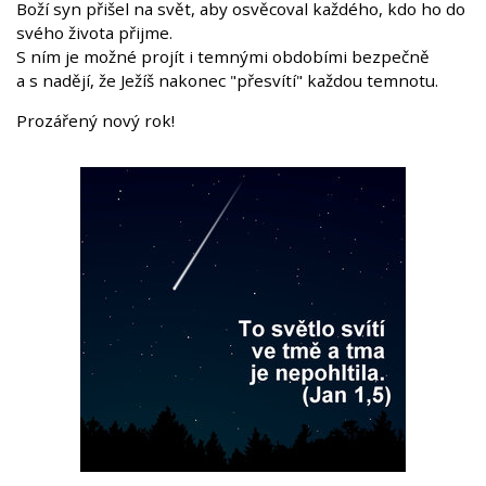
Boží syn přišel na svět, aby osvěcoval každého, kdo ho do
svého života přijme.
S ním je možné projít i temnými obdobími bezpečně
a s nadějí, že Ježíš nakonec "přesvítí" každou temnotu.
Prozářený nový rok!