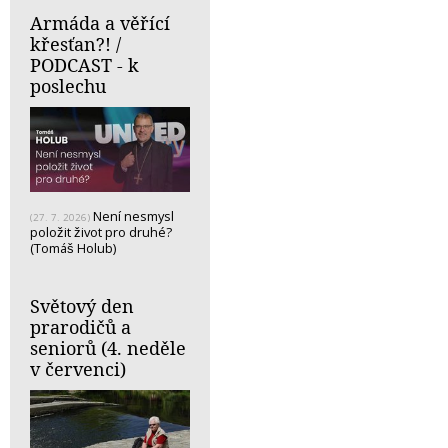
Armáda a věřící
křesťan?! /
PODCAST - k
poslechu
Není nesmysl
(27. 7. 2026)
položit život pro druhé?
(Tomáš Holub)
Světový den
prarodičů a
seniorů (4. neděle
v červenci)