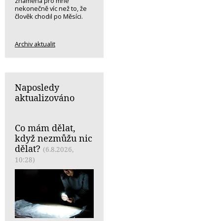
znamená pro mne
nekonečně víc než to, že
člověk chodil po Měsíci.
Archiv aktualit
Naposledy
aktualizováno
Co mám dělat,
když nezmůžu nic
dělat?
(6.8.2026,
10:28)