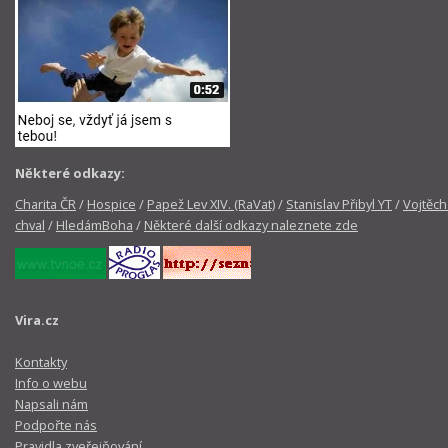
Některé odkazy:
Charita ČR
/
Hospice
/
Papež Lev XIV. (RaVat)
/
Stanislav Přibyl YT
/
Vojtěch
chval
/
HledámBoha
/
Některé další odkazy naleznete zde
Vira.cz
Kontakty
Info o webu
Napsali nám
Podpořte nás
Pravidla zveřejňování