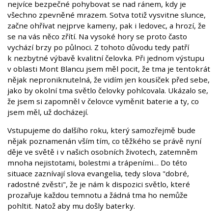
nejvíce bezpečné pohybovat se nad ránem, kdy je
všechno zpevněné mrazem. Sotva totiž vysvitne slunce,
začne ohřívat nejprve kameny, pak i ledovec, a hrozí, že
se na vás něco zřítí. Na vysoké hory se proto často
vychází brzy po půlnoci. Z tohoto důvodu tedy patří
k nezbytné výbavě kvalitní čelovka. Při jednom výstupu
v oblasti Mont Blancu jsem měl pocit, že tma je tentokrát
nějak neproniknutelná, že vidím jen kousíček před sebe,
jako by okolní tma světlo čelovky pohlcovala. Ukázalo se,
že jsem si zapomněl v čelovce vyměnit baterie a ty, co
jsem měl, už docházejí.
Vstupujeme do dalšího roku, který samozřejmě bude
nějak poznamenán vším tím, co těžkého se právě nyní
děje ve světě i v našich osobních životech, zatemněm
mnoha nejistotami, bolestmi a trápeními… Do této
situace zaznívají slova evangelia, tedy slova "dobré,
radostné zvěsti", že je nám k dispozici světlo, které
prozařuje každou temnotu a žádná tma ho nemůže
pohltit. Natož aby mu došly baterky.