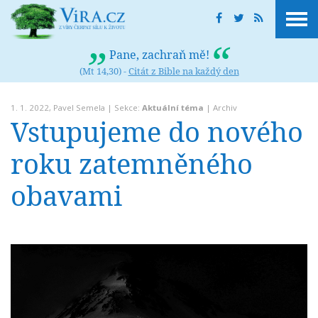
Pane, zachraň mě!
(Mt 14,30) -
Citát z Bible na každý den
1. 1. 2022,
Pavel Semela
| Sekce:
Aktuální téma
|
Archiv
Vstupujeme do nového
roku zatemněného
obavami