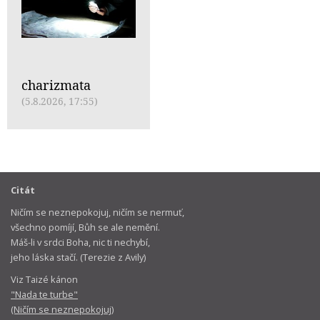
charizmata
(5.8.2026, 17:55)
Citát
Ničím se neznepokojuj, ničím se nermuť,
všechno pomíjí, Bůh se ale nemění.
Máš-li v srdci Boha, nic ti nechybí,
jeho láska stačí. (Terezie z Avily)
Viz Taizé kánon
"Nada te turbe"
(Ničím se neznepokojuj)