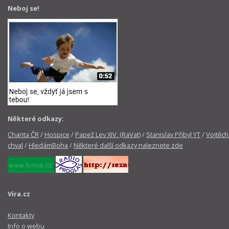
Neboj se!
Některé odkazy:
Charita ČR
/
Hospice
/
Papež Lev XIV. (RaVat)
/
Stanislav Přibyl YT
/
Vojtěch
chval
/
HledámBoha
/
Některé další odkazy naleznete zde
Vira.cz
Kontakty
Info o webu