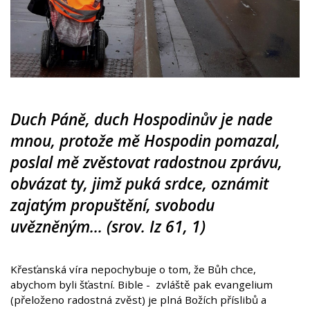
Duch Páně, duch Hospodinův je nade
mnou, protože mě Hospodin pomazal,
poslal mě zvěstovat radostnou zprávu,
obvázat ty, jimž puká srdce, oznámit
zajatým propuštění, svobodu
uvězněným… (srov. Iz 61, 1)
Křesťanská víra nepochybuje o tom, že Bůh chce,
abychom byli šťastní. Bible - zvláště pak evangelium
(přeloženo radostná zvěst) je plná Božích příslibů a