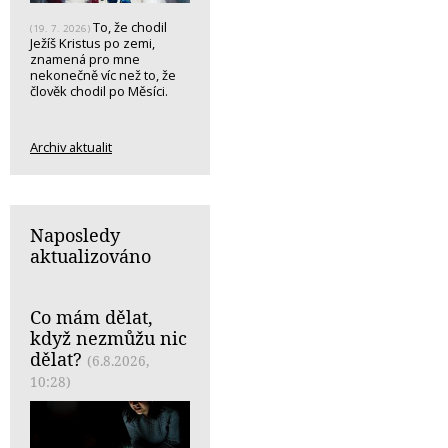
To, že chodil
(19. 7. 2026)
Ježíš Kristus po zemi,
znamená pro mne
nekonečně víc než to, že
člověk chodil po Měsíci.
Archiv aktualit
Naposledy
aktualizováno
Co mám dělat,
když nezmůžu nic
dělat?
(6.8.2026,
10:28)