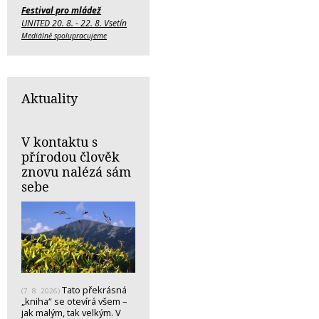
Festival pro mládež
UNITED 20. 8. - 22. 8. Vsetín
Mediálně spolupracujeme
Aktuality
V kontaktu s
přírodou člověk
znovu nalézá sám
sebe
Tato překrásná
(7. 8. 2026)
„kniha“ se otevírá všem –
jak malým, tak velkým. V