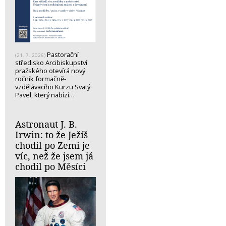
Pastorační
(21. 7. 2026)
středisko Arcibiskupství
pražského otevírá nový
ročník formačně-
vzdělávacího Kurzu Svatý
Pavel, který nabízí…
Astronaut J. B.
Irwin: to že Ježíš
chodil po Zemi je
víc, než že jsem já
chodil po Měsíci