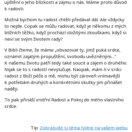
ujištění o Jeho blízkosti a zájmu o nás. Máme proto důvod
k radosti.
Možná bychom tu radost chtěli předávat dál. Ale vždycky
to nejde. Copak se můžu radovat, když je někomu z mých
bližních těžko, když prochází složitými zkouškami, když si
neví se svým životem rady?
V Bibli čteme, že máme „obvazovat ty, jimž puká srdce,
oznámit zajatým propuštění, svobodu uvězněným…“
K našemu životu patří tedy také soucit a zájem o druhého.
Nijak se to s radostí nevylučuje. Naopak, mám-li v srdci
radost z Boží péče o mě, mohu být zároveň vnímavější
k potřebám druhých a konkrétními skutky jim přinášet
naději.
To pak přináší vnitřní Radost a Pokoj do mého vlastního
srdce.
Tip:
Zobrazujte si téma týdne na vašem webu