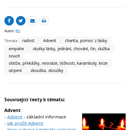
Autor:
Rh
radost
Advent
charita, pomoc z lásky
Témata:
empatie
skutky lásky, jednání, chování, čin, služba
soucit
obtíže, překážky, nesnáze, těžkosti, karamboly, krize
utrpení
zkouška, zkoušky
Související texty k tématu:
Advent
:
-
Advent
- základní informace
-
Jak prožít Advent
-
Hory cukroví a metráky potravin