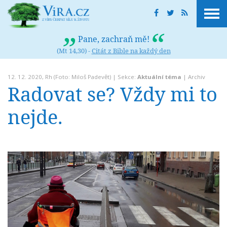
Pane, zachraň mě!
(Mt 14,30) -
Citát z Bible na každý den
12. 12. 2020,
Rh
(Foto: Miloš Padevět) | Sekce:
Aktuální téma
|
Archiv
Radovat se? Vždy mi to
nejde.