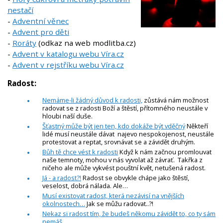
nestačí
-
Adventní věnec
-
Advent pro děti
-
Roráty
(odkaz na web modlitba.cz)
-
Advent v katalogu webu Víra.cz
-
Advent v rejstříku webu Víra.cz
Radost:
Nemáme-li žádný důvod k radosti,
zůstává nám možnost
radovat se z radosti Boží a štěstí, přítomného neustále v
hloubi naší duše.
Šťastný může být jen ten, kdo dokáže být vděčný
Někteří
lidé musí neustále dávat najevo nespokojenost, neustále
protestovat a reptat, srovnávat se a závidět druhým.
Bůh tě chce vést k radosti
Když k nám začnou promlouvat
naše temnoty, mohou v nás vyvolat až závrať. Takřka z
ničeho ale může vykvést pouštní květ, netušená radost.
Já - a radost?!
Radost se obvykle chápe jako štěstí,
veselost, dobrá nálada. Ale…
Musí existovat radost, která nezávisí na vnějších
okolnostech…
Jak se můžu radovat..?!
Nekaz si radost tím, že budeš někomu závidět to, co ty sám
nemáš...