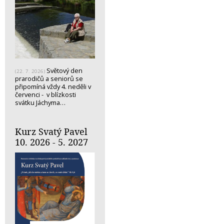
Světový den
(22. 7. 2026)
prarodičů a seniorů se
připomíná vždy 4. neděli v
červenci - v blízkosti
svátku Jáchyma…
Kurz Svatý Pavel
10. 2026 - 5. 2027