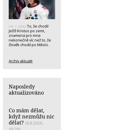
To, že chodil
(19. 7. 2026)
Ježíš Kristus po zemi,
znamená pro mne
nekonečně víc než to, že
člověk chodil po Měsíci.
Archiv aktualit
Naposledy
aktualizováno
Co mám dělat,
když nezmůžu nic
dělat?
(6.8.2026,
10:28)