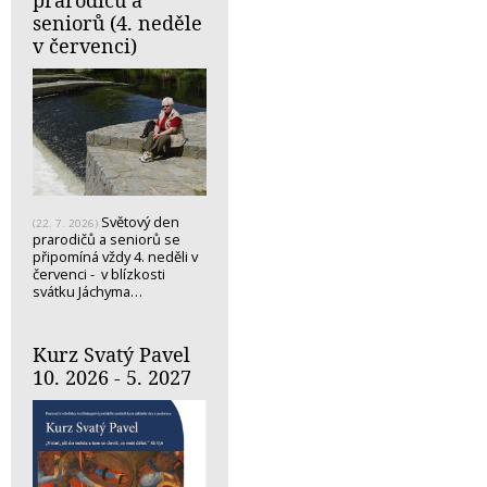
prarodičů a
seniorů (4. neděle
v červenci)
Světový den
(22. 7. 2026)
prarodičů a seniorů se
připomíná vždy 4. neděli v
červenci - v blízkosti
svátku Jáchyma…
Kurz Svatý Pavel
10. 2026 - 5. 2027