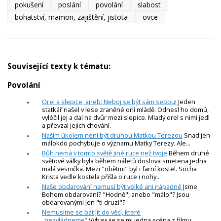
pokušení
poslání
povolání
slabost
bohatství, mamon, zajištění, jistota
ovce
Související texty k tématu:
Povolání
Orel a slepice, aneb: Neboj se být sám sebou!
Jeden
statkář našel v lese zraněné orlí mládě. Odnesl ho domů,
vyléčil jej a dal na dvůr mezi slepice. Mladý orel s nimi jedl
a převzal jejich chování.
Naším úkolem není být druhou Matkou Terezou
Snad jen
málokdo pochybuje o významu Matky Terezy. Ale...
Bůh nemá v tomto světě jiné ruce než tvoje
Během druhé
světové války byla během náletů doslova smetena jedna
malá vesnička. Mezi "obětmi" byl i farní kostel. Socha
Krista vedle kostela přišla o ruce i nohy...
Naše obdarování nemusí být velké ani nápadné
Jsme
Bohem obdarovaní? "Hodně", anebo "málo"? Jsou
obdarovanými jen "ti druzí"?
Nemusíme se bát jít do věcí, které
„nezvládneme“
Vybavuje se mi jedna scéna z filmu