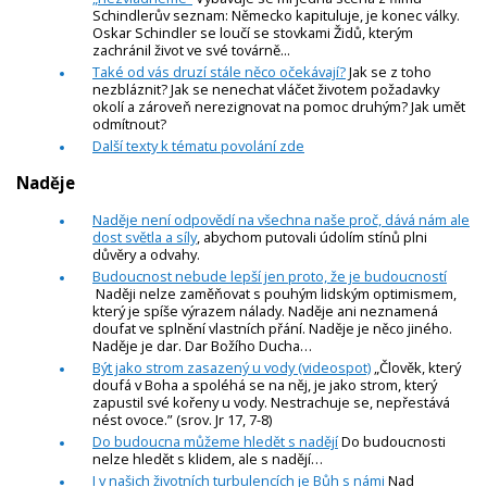
Schindlerův seznam: Německo kapituluje, je konec války.
Oskar Schindler se loučí se stovkami Židů, kterým
zachránil život ve své továrně...
Také od vás druzí stále něco očekávají?
Jak se z toho
nezbláznit? Jak se nenechat vláčet životem požadavky
okolí a zároveň nerezignovat na pomoc druhým? Jak umět
odmítnout?
Další texty k tématu povolání zde
Naděje
Naděje není odpovědí na všechna naše proč, dává nám ale
dost světla a síly
, abychom putovali údolím stínů plni
důvěry a odvahy.
Budoucnost nebude lepší jen proto, že je budoucností
Naději nelze zaměňovat s pouhým lidským optimismem,
který je spíše výrazem nálady. Naděje ani neznamená
doufat ve splnění vlastních přání. Naděje je něco jiného.
Naděje je dar. Dar Božího Ducha…
Být jako strom zasazený u vody (videospot)
„Člověk, který
doufá v Boha a spoléhá se na něj, je jako strom, který
zapustil své kořeny u vody. Nestrachuje se, nepřestává
nést ovoce.” (srov. Jr 17, 7-8)
Do budoucna můžeme hledět s nadějí
Do budoucnosti
nelze hledět s klidem, ale s nadějí…
I v našich životních turbulencích je Bůh s námi
Nad