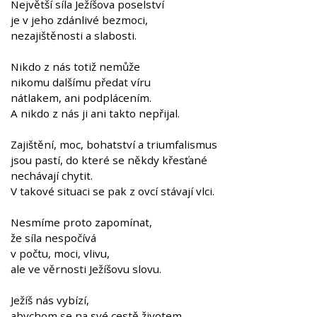
Největší síla Ježíšova poselství
je v jeho zdánlivé bezmoci,
nezajištěnosti a slabosti.
Nikdo z nás totiž nemůže
nikomu dalšímu předat víru
nátlakem, ani podplácením.
A nikdo z nás ji ani takto nepřijal.
Zajištění, moc, bohatství a triumfalismus
jsou pastí, do které se někdy křesťané
nechávají chytit.
V takové situaci se pak z ovcí stávají vlci.
Nesmíme proto zapomínat,
že síla nespočívá
v počtu, moci, vlivu,
ale ve věrnosti Ježíšovu slovu.
Ježíš nás vybízí,
abychom se na své cestě životem