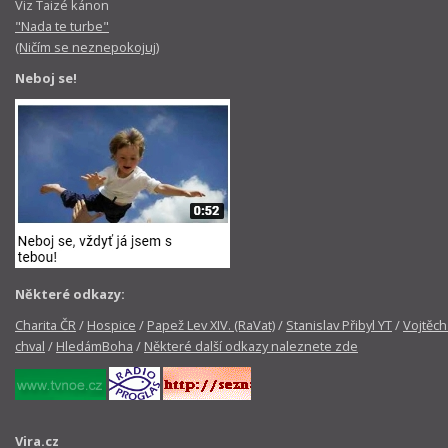
Viz Taizé kánon
"Nada te turbe"
(Ničím se neznepokojuj)
Neboj se!
Některé odkazy:
Charita ČR
/
Hospice
/
Papež Lev XIV. (RaVat)
/
Stanislav Přibyl YT
/
Vojtěch
chval
/
HledámBoha
/
Některé další odkazy naleznete zde
Vira.cz