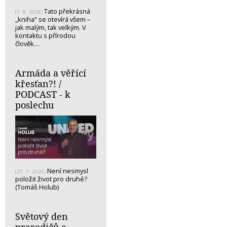
Tato překrásná
(7. 8. 2026)
„kniha“ se otevírá všem –
jak malým, tak velkým. V
kontaktu s přírodou
člověk…
Armáda a věřící
křesťan?! /
PODCAST - k
poslechu
Není nesmysl
(27. 7. 2026)
položit život pro druhé?
(Tomáš Holub)
Světový den