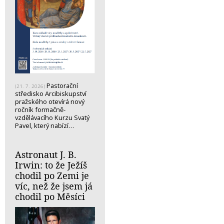
Pastorační
(21. 7. 2026)
středisko Arcibiskupství
pražského otevírá nový
ročník formačně-
vzdělávacího Kurzu Svatý
Pavel, který nabízí…
Astronaut J. B.
Irwin: to že Ježíš
chodil po Zemi je
víc, než že jsem já
chodil po Měsíci