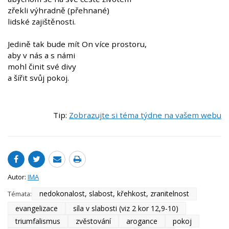
zřekli výhradně (přehnané)
lidské zajištěnosti.
Jedině tak bude mít On více prostoru,
aby v nás a s námi
mohl činit své divy
a šířit svůj pokoj.
Tip:
Zobrazujte si téma týdne na vašem webu
Autor:
IMA
nedokonalost, slabost, křehkost, zranitelnost
Témata:
evangelizace
síla v slabosti (viz 2 kor 12,9-10)
triumfalismus
zvěstování
arogance
pokoj