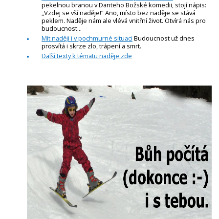
pekelnou branou v Danteho Božské komedii, stojí nápis:
„Vzdej se vší naděje!“ Ano, místo bez naděje se stává
peklem. Naděje nám ale vlévá vnitřní život. Otvírá nás pro
budoucnost...
Mít naději i v pochmurné situaci
Budoucnost už dnes
prosvítá i skrze zlo, trápení a smrt.
Další texty k tématu naděje zde