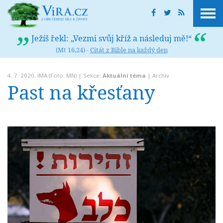
Ježíš řekl: „Vezmi svůj kříž a následuj mě!“
(Mt 16,24) -
Citát z Bible na každý den
4. 7. 2020,
IMA
(Foto: MN) | Sekce:
Aktuální téma
|
Archiv
Past na křesťany