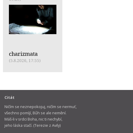
charizmata
(5.8.2026, 17:55)
Citát
Ničím se neznepokojuj, ničím se nermuť,
všechno pomíjí, Bůh se ale nemění.
Máš-li v srdci Boha, nic ti nechybí,
jeho láska stačí. (Terezie z Avily)