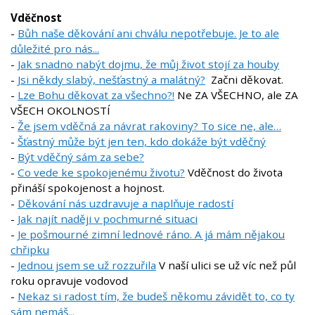
Vděčnost
-
Bůh naše děkování ani chválu nepotřebuje. Je to ale
důležité pro nás...
-
Jak snadno nabýt dojmu, že můj život stojí za houby
-
Jsi někdy slabý, nešťastný a malátný?
Začni děkovat.
-
Lze Bohu děkovat za všechno?!
Ne ZA VŠECHNO, ale ZA
VŠECH OKOLNOSTÍ
-
Že jsem vděčná za návrat rakoviny? To sice ne, ale…
-
Šťastný může být jen ten, kdo dokáže být vděčný
-
Být vděčný sám za sebe?
-
Co vede ke spokojenému životu?
Vděčnost do života
přináší spokojenost a hojnost.
-
Děkování nás uzdravuje a naplňuje radostí
-
Jak najít naději v pochmurné situaci
-
Je pošmourné zimní lednové ráno. A já mám nějakou
chřipku
-
Jednou jsem se už rozzuřila
V naší ulici se už víc než půl
roku opravuje vodovod
-
Nekaz si radost tím, že budeš někomu závidět to, co ty
sám nemáš...