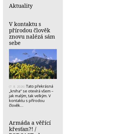
Aktuality
V kontaktu s
přírodou člověk
znovu nalézá sám
sebe
Tato překrásná
(7. 8. 2026)
„kniha“ se otevírá všem –
jak malým, tak velkým. V
kontaktu s přírodou
člověk…
Armáda a věřící
křesťan?! /