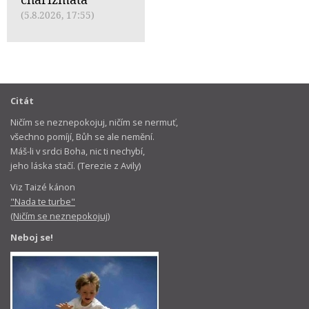
(5.8.2026, 17:55)
Citát
Ničím se neznepokojuj, ničím se nermuť,
všechno pomíjí, Bůh se ale nemění.
Máš-li v srdci Boha, nic ti nechybí,
jeho láska stačí. (Terezie z Avily)
Viz Taizé kánon
"Nada te turbe"
(Ničím se neznepokojuj)
Neboj se!