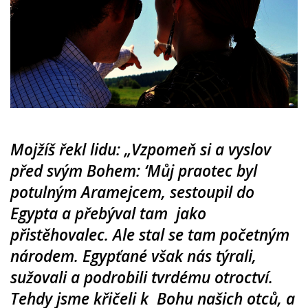
Mojžíš řekl lidu: „Vzpomeň si a vyslov
před svým Bohem: ‘Můj praotec byl
potulným Aramejcem, sestoupil do
Egypta a přebýval tam jako
přistěhovalec. Ale stal se tam početným
národem. Egypťané však nás týrali,
sužovali a podrobili tvrdému otroctví.
Tehdy jsme křičeli k Bohu našich otců, a