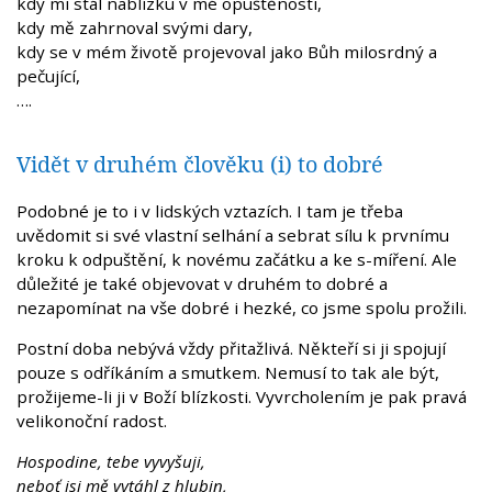
kdy mi stál nablízku v mé opuštěnosti,
kdy mě zahrnoval svými dary,
kdy se v mém životě projevoval jako Bůh milosrdný a
pečující,
….
Vidět v druhém člověku (i) to dobré
Podobné je to i v lidských vztazích. I tam je třeba
uvědomit si své vlastní selhání a sebrat sílu k prvnímu
kroku k odpuštění, k novému začátku a ke s-míření. Ale
důležité je také objevovat v druhém to dobré a
nezapomínat na vše dobré i hezké, co jsme spolu prožili.
Postní doba nebývá vždy přitažlivá. Někteří si ji spojují
pouze s odříkáním a smutkem. Nemusí to tak ale být,
prožijeme-li ji v Boží blízkosti. Vyvrcholením je pak pravá
velikonoční radost.
Hospodine, tebe vyvyšuji,
neboť jsi mě vytáhl z hlubin,