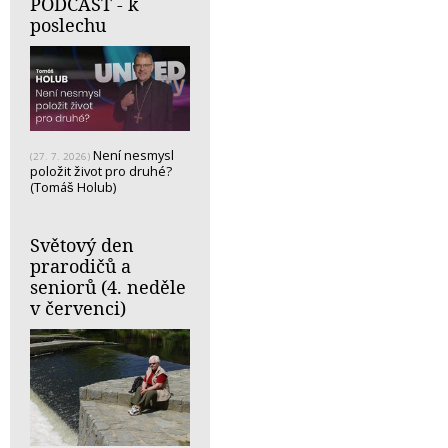
PODCAST - k
poslechu
Není nesmysl
(27. 7. 2026)
položit život pro druhé?
(Tomáš Holub)
Světový den
prarodičů a
seniorů (4. neděle
v červenci)