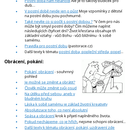
Postní doba nám nelahodí
Ale je to takový budíček pro
duši…
V postní době nejde jen o půst
Moje vzpomínky z dětství
na postní dobu jsou pochmurné.
Také nevíte co si počít s postní dobou ?
"V čem pro nás
může být smysl postní doby? Čím můžeme naplnit
následujících čtyřicet dní? Život křesťana obsahuje tři
základní vztahy: - vůči Bohu - vůči bližnímu - k sobě
samému.
Pravidla pro postní dobu
(pastorace.cz)
Další texty k tématu
postní doba, popleční středa, popel
...
Obrácení, pokání:
Pokání, obrácení
- souhrnný
pohled
Je možné se změnit a obrátit?
Člověk může změnit svůj osud
Na útěku před sebou, aneb v
bludném kruhu
Láska k sobě samému je základ životní kreativity
Absolutizace toho, co není absolutní
Spása a obrácení
krok k přijetí naplněného života.
Pokud nechápeme, co je hřích
, nejsme schopni obrácení...
Další texty k tématu obrácení, pokání, uzdravení zde