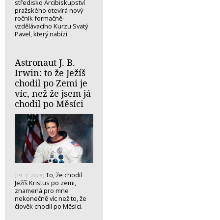
středisko Arcibiskupství
pražského otevírá nový
ročník formačně-
vzdělávacího Kurzu Svatý
Pavel, který nabízí…
Astronaut J. B.
Irwin: to že Ježíš
chodil po Zemi je
víc, než že jsem já
chodil po Měsíci
To, že chodil
(19. 7. 2026)
Ježíš Kristus po zemi,
znamená pro mne
nekonečně víc než to, že
člověk chodil po Měsíci.