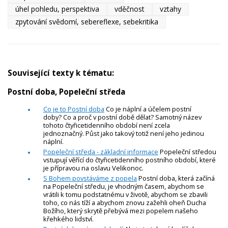
úhel pohledu, perspektiva
vděčnost
vztahy
zpytování svědomí, sebereflexe, sebekritika
Související texty k tématu:
Postní doba, Popeleční středa
Co je to Postní doba
Co je náplní a účelem postní
doby? Co a proč v postní době dělat? Samotný název
tohoto čtyřicetidenního období není zcela
jednoznačný. Půst jako takový totiž není jeho jedinou
náplní.
Popeleční středa - základní informace
Popeleční středou
vstupují věřící do čtyřicetidenního postního období, které
je přípravou na oslavu Velikonoc.
S Bohem povstáváme z popela
Postní doba, která začíná
na Popeleční středu, je vhodným časem, abychom se
vrátili k tomu podstatnému v životě, abychom se zbavili
toho, co nás tíží a abychom znovu zažehli oheň Ducha
Božího, který skrytě přebývá mezi popelem našeho
křehkého lidství.