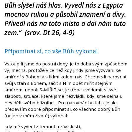
Bůh slyšel náš hlas. Vyvedl nás z Egypta
mocnou rukou a působil znamení a divy.
Přivedl nás na toto místo a dal nám tuto
zem.“ (srov. Dt 26, 4-9)
Připomínat si, co vše Bůh vykonal
Vstoupili jsme do postní doby. Je to doba svým způsobem
výjimečná, protože více než kdy jindy jsme vyzýváni ke
smíření s Bohem a s lidmi kolem nás. Chceme-li narovnat
svůj vztah s Bohem, začít s Ním opět mířit stejným
směrem, neboli S-MÍŘIT se, je třeba uvědomit si své
slabosti, situace, které jsme nezvládli, kdy jsme selhali,
neviděli svého bližního… Pro narovnání vztahu je ale
především dobré připomínat si, co všechno dobrý Bůh
(nejen v mém životě) vykonal:
kdy mě vyvedl z temnot a závislostí,