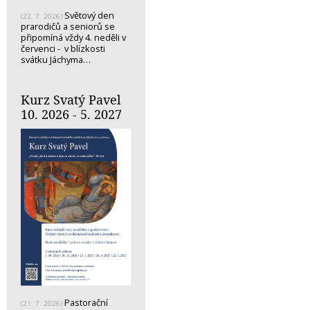
Světový den
(22. 7. 2026)
prarodičů a seniorů se
připomíná vždy 4. neděli v
červenci - v blízkosti
svátku Jáchyma…
Kurz Svatý Pavel
10. 2026 - 5. 2027
Pastorační
(21. 7. 2026)