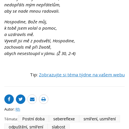
nedopřáls mým nepřátelům,
aby se nade mnou radovali.
Hospodine, Bože můj,
k tobě jsem volal o pomoc,
a uzdravils mě.
Vyvedl jsi mě z podsvětí, Hospodine,
zachovals mě při životě,
abych nesestoupil v jámu. (Ž 30, 2-4)
Tip:
Zobrazujte si téma týdne na vašem webu
Autor:
Rh
Postní doba
sebereflexe
smíření, usmíření
Témata:
odpuštění, smíření
slabost