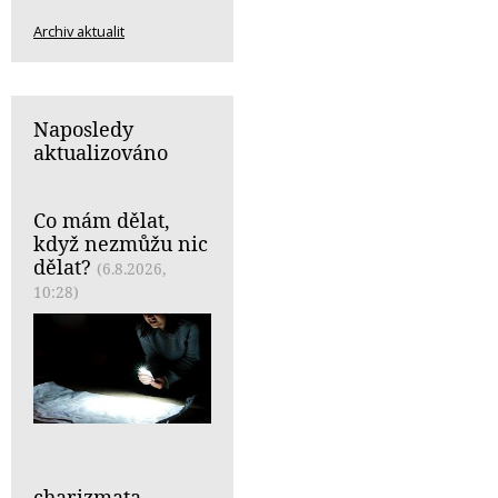
Archiv aktualit
Naposledy
aktualizováno
Co mám dělat,
když nezmůžu nic
dělat?
(6.8.2026,
10:28)
charizmata