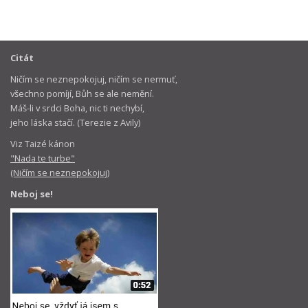
Citát
Ničím se neznepokojuj, ničím se nermuť,
všechno pomíjí, Bůh se ale nemění.
Máš-li v srdci Boha, nic ti nechybí,
jeho láska stačí. (Terezie z Avily)
Viz Taizé kánon
"Nada te turbe"
(Ničím se neznepokojuj)
Neboj se!