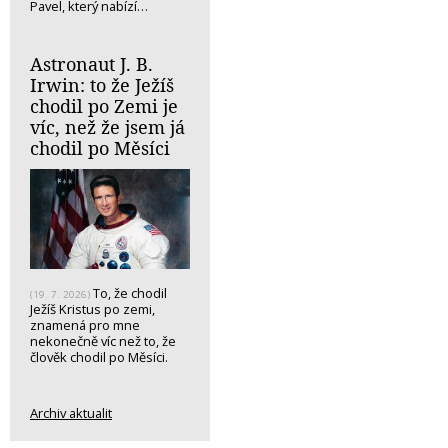
Pavel, který nabízí…
Astronaut J. B.
Irwin: to že Ježíš
chodil po Zemi je
víc, než že jsem já
chodil po Měsíci
To, že chodil
(19. 7. 2026)
Ježíš Kristus po zemi,
znamená pro mne
nekonečně víc než to, že
člověk chodil po Měsíci.
Archiv aktualit