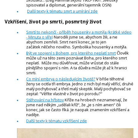
zkoušku... (Dag Hammarskjöld 1905-1961. Švédský
spisovatel a diplomat, generální tajemník OSN)
Další texty k tématu smrt a umírání zde
Vzkříšení, život po smrti, posmrtný život
Smrtí to nekončí - příběh housenky a motýla (krátké video
- Minuta o víře)
Narodili jsme se, abychom žili, a ne
abychom zemřeli. Smrt není konec, je to jen
začátek něčeho nového. Symbolika housenky a motýla.
Být ve spojení s Bohem, pro kterého neplatí smrt
Člověk
může už na této zemi poznávat Boha, pro kterého smrt
neplatí. Může mu důvěřovat, může vrůstat do stále
plnějšího spojení s ním. A ta důvěra může jít až k hranici
smrti.
Co míní embrya o následujícím životě?
V břiše těhotné
ženy se ocitla tři embrya. Jedno z nich byl malý věřící, druhé
malý pochybovač a třetí malý skeptik. Malý pochybovač se
zeptal: "Věříte vlastně v život po porodu?"
Stěhování na hřbitov
Kříže na hrobech neznamenají, že
jsme nad někým „udělali kříž“, že „je s ním amen“ čili
konec, jak se často říká. Je naopak znamením vzkříšení a
naděje.
Další texty k tématu vzkříšení zde