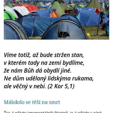
Víme totiž, až bude stržen stan,
v kterém tady na zemi bydlíme,
že nám Bůh dá obydlí jiné.
Ne dům udělaný lidskýma rukama,
ale věčný v nebi. (2 Kor 5,1)
Málokdo se těší na smrt
Žije-li někdo (momentálně) šťastně, je-li někdo v plné