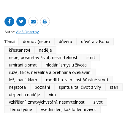
Autor:
Aleš Opatrný
domov (nebe)
důvěra
důvěra v Boha
Témata:
křesťanství
naděje
nebe, posmrtný život, nesmrtelnost
smrt
umírání a smrt
hledání smyslu života
iluze, fikce, nereálná a přehnaná očekávání
lež, lhaní, klam
modlitba za milost šťastné smrti
nejistota
poznání
spiritualita, život z víry
stan
utrpení a naděje
víra
vzkříšení, zmrtvýchvstání, nesmrtelnost
život
Téma týdne
všední den, každodenní život