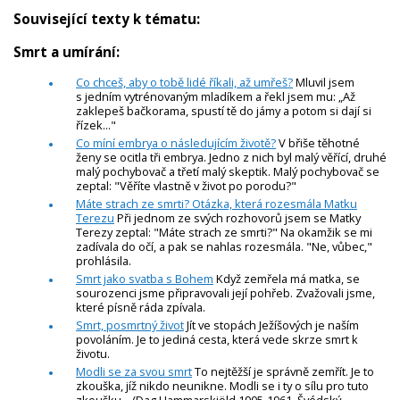
Související texty k tématu:
Smrt a umírání:
Co chceš, aby o tobě lidé říkali, až umřeš?
Mluvil jsem
s jedním vytrénovaným mladíkem a řekl jsem mu: „Až
zaklepeš bačkorama, spustí tě do jámy a potom si dají si
řízek..."
Co míní embrya o následujícím životě?
V břiše těhotné
ženy se ocitla tři embrya. Jedno z nich byl malý věřící, druhé
malý pochybovač a třetí malý skeptik. Malý pochybovač se
zeptal: "Věříte vlastně v život po porodu?"
Máte strach ze smrti? Otázka, která rozesmála Matku
Terezu
Při jednom ze svých rozhovorů jsem se Matky
Terezy zeptal: "Máte strach ze smrti?" Na okamžik se mi
zadívala do očí, a pak se nahlas rozesmála. "Ne, vůbec,"
prohlásila.
Smrt jako svatba s Bohem
Když zemřela má matka, se
sourozenci jsme připravovali její pohřeb. Zvažovali jsme,
které písně ráda zpívala.
Smrt, posmrtný život
Jít ve stopách Ježíšových je naším
povoláním. Je to jediná cesta, která vede skrze smrt k
životu.
Modli se za svou smrt
To nejtěžší je správně zemřít. Je to
zkouška, jíž nikdo neunikne. Modli se i ty o sílu pro tuto