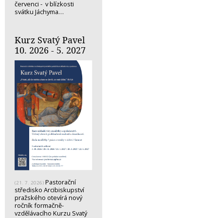
červenci - v blízkosti
svátku Jáchyma…
Kurz Svatý Pavel
10. 2026 - 5. 2027
Pastorační
(21. 7. 2026)
středisko Arcibiskupství
pražského otevírá nový
ročník formačně-
vzdělávacího Kurzu Svatý