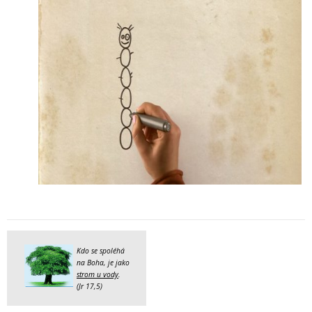
Kdo se spoléhá
na Boha, je jako
strom u vody
.
(Jr 17,5)