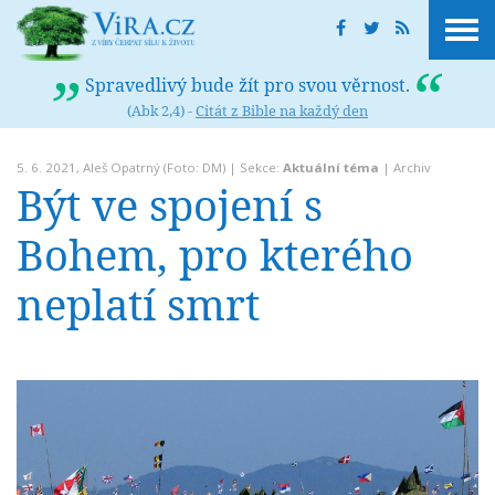
Spravedlivý bude žít pro svou věrnost.
(Abk 2,4) -
Citát z Bible na každý den
5. 6. 2021,
Aleš Opatrný
(Foto: DM) | Sekce:
Aktuální téma
|
Archiv
Být ve spojení s
Bohem, pro kterého
neplatí smrt