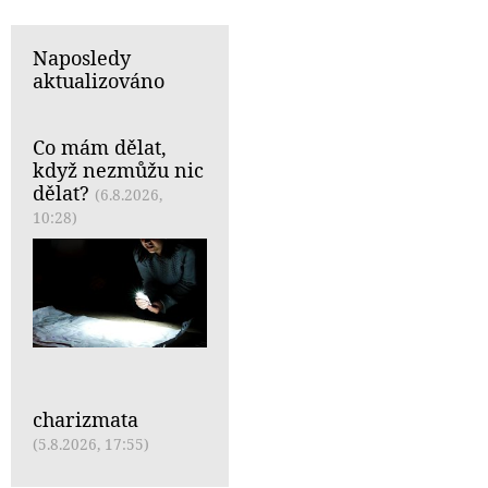
Naposledy
aktualizováno
Co mám dělat,
když nezmůžu nic
dělat?
(6.8.2026,
10:28)
charizmata
(5.8.2026, 17:55)