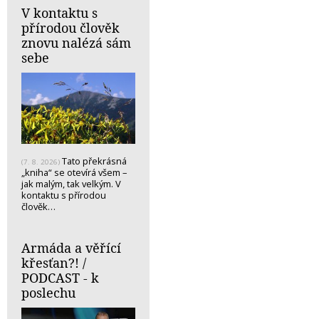
V kontaktu s
přírodou člověk
znovu nalézá sám
sebe
Tato překrásná
(7. 8. 2026)
„kniha“ se otevírá všem –
jak malým, tak velkým. V
kontaktu s přírodou
člověk…
Armáda a věřící
křesťan?! /
PODCAST - k
poslechu