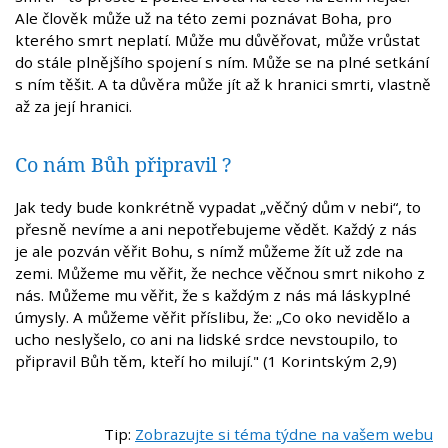
Ale člověk může už na této zemi poznávat Boha, pro
kterého smrt neplatí. Může mu důvěřovat, může vrůstat
do stále plnějšího spojení s ním. Může se na plné setkání
s ním těšit. A ta důvěra může jít až k hranici smrti, vlastně
až za její hranici.
Co nám Bůh připravil ?
Jak tedy bude konkrétně vypadat „věčný dům v nebi“, to
přesně nevíme a ani nepotřebujeme vědět. Každý z nás
je ale pozván věřit Bohu, s nímž můžeme žít už zde na
zemi. Můžeme mu věřit, že nechce věčnou smrt nikoho z
nás. Můžeme mu věřit, že s každým z nás má láskyplné
úmysly. A můžeme věřit příslibu, že: „Co oko nevidělo a
ucho neslyšelo, co ani na lidské srdce nevstoupilo, to
připravil Bůh těm, kteří ho milují." (1 Korintským 2,9)
Tip:
Zobrazujte si téma týdne na vašem webu