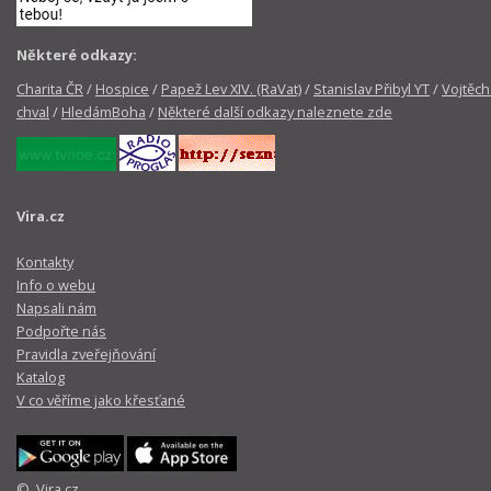
Některé odkazy:
Charita ČR
/
Hospice
/
Papež Lev XIV. (RaVat)
/
Stanislav Přibyl YT
/
Vojtěch
chval
/
HledámBoha
/
Některé další odkazy naleznete zde
Vira.cz
Kontakty
Info o webu
Napsali nám
Podpořte nás
Pravidla zveřejňování
Katalog
V co věříme jako křesťané
© Vira.cz