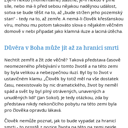
síle, nebo má-li před sebou nějakou nadějnou událost,
sotva se bude těšit na to, až „bude stržen jeho pozemský
stan“ - tedy na to, až zemře. A nemá-li člověk křesťanskou
víru, mohou mu potom takováto slova o nějakém věčném
domově v nebi připadat jako klamná iluze a laciná útěcha.
Důvěra v Boha může jít až za hranici smrti
Nechtít zemřít a žít zde věčně? Taková představa časově
neomezeného přebývání v tomto životě a na této zemi
by byla velikou a nebezpečnou iluzí. Byl by to život v
ustavičném klamu. „Člověk by totiž měl na vše dostatek
času, neexistovalo by nic dramatického, život by neměl
spád a svět by byl plný otrávených, unavených a
unuděných lidí“ (Jan Sokol). Je tedy otázkou, zda by
představa nikdy nekončícího pobytu na této zemi byla
pro člověka opravdu lákavá.
Člověk nemůže poznat, jak to bude vypadat za hranicí
smrti - to prostě z pozice života na této na zemi nejde.