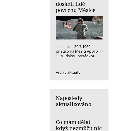
dosáhli lidé
povrchu Měsíce
20.7.1969
(17. 7. 2026)
přistálo na Měsíci Apollo
11 s lidskou posádkou.
Archiv aktualit
Naposledy
aktualizováno
Co mám dělat,
když nezmůžu nic