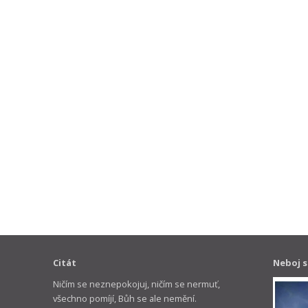
Citát
Neboj s
Ničím se neznepokojuj, ničím se nermuť,
všechno pomíjí, Bůh se ale nemění.