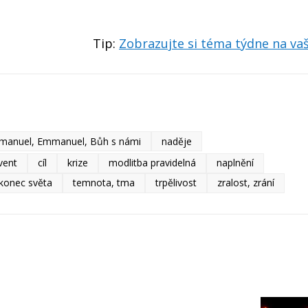
Tip:
Zobrazujte si téma týdne na v
manuel, Emmanuel, Bůh s námi
naděje
vent
cíl
krize
modlitba pravidelná
naplnění
 konec světa
temnota, tma
trpělivost
zralost, zrání