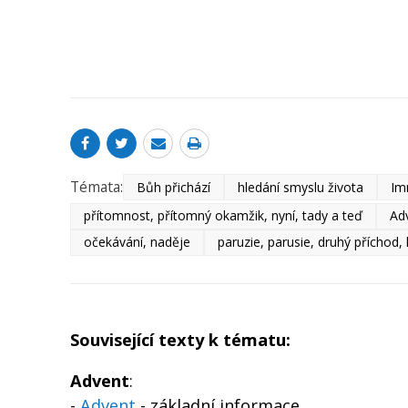
Témata:
Bůh přichází
hledání smyslu života
Im
přítomnost, přítomný okamžik, nyní, tady a teď
Ad
očekávání, naděje
paruzie, parusie, druhý příchod,
Související texty k tématu:
Advent
:
-
Advent
- základní informace