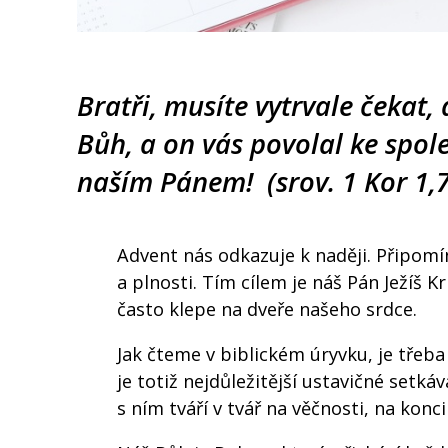
Bratři, musíte vytrvale čekat, 
Bůh, a on vás povolal ke spol
naším Pánem! (srov. 1 Kor 1,7
Advent nás odkazuje k naději. Připomín
a plnosti. Tím cílem je náš Pán Ježíš K
často klepe na dveře našeho srdce.
Jak čteme v biblickém úryvku, je třeba
je totiž nejdůležitější ustavičné setk
s ním tváří v tvář na věčnosti, na konci