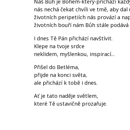
Náš Bůh je Bohem-který-přichází každ
nás nechá čekat chvíli ve tmě, aby dal
životních peripetiích nás provází a n
životních bouří nám Bůh stále podává 
I dnes Tě Pán přichází navštívit.
Klepe na tvoje srdce
neklidem, myšlenkou, inspirací...
Přišel do Betléma,
přijde na konci světa,
ale přichází k tobě i dnes.
Ať je tato naděje světlem,
které Tě ustavičně prozařuje.