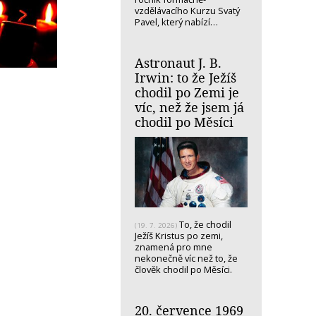
vzdělávacího Kurzu Svatý
Pavel, který nabízí…
Astronaut J. B.
Irwin: to že Ježíš
chodil po Zemi je
víc, než že jsem já
chodil po Měsíci
To, že chodil
(19. 7. 2026)
Ježíš Kristus po zemi,
znamená pro mne
nekonečně víc než to, že
člověk chodil po Měsíci.
20. července 1969