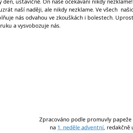
ý den, ustavičně. On naše očekávání nikdy nezklame
 uzrát naší naději, ale nikdy nezklame. Ve všech naši
aplňuje nás odvahou ve zkouškách i bolestech. Upros
ruku a vysvobozuje nás.
Zpracováno podle promuvly papeže 
na
1. neděle adventní
, redakčně 