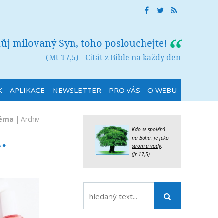
můj milovaný Syn, toho poslouchejte!
(Mt 17,5) -
Citát z Bible na každý den
K
APLIKACE
NEWSLETTER
PRO VÁS
O WEBU
téma
|
Archiv
.
Kdo se spoléhá
na Boha, je jako
strom u vody
.
(Jr 17,5)