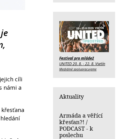
 je
m,
Festival pro mládež
UNITED 20. 8. - 22. 8. Vsetín
Mediálně spolupracujeme
jich cíli
 s námi a
Aktuality
o křesťana
Armáda a věřící
shledání
křesťan?! /
PODCAST - k
poslechu