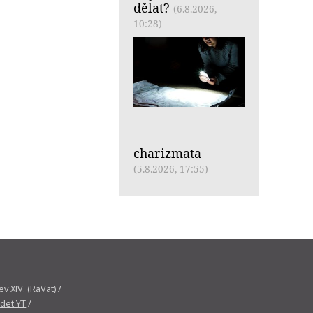
dělat?
(6.8.2026,
10:28)
charizmata
(5.8.2026, 17:55)
v XIV. (RaVat)
/
det YT
/