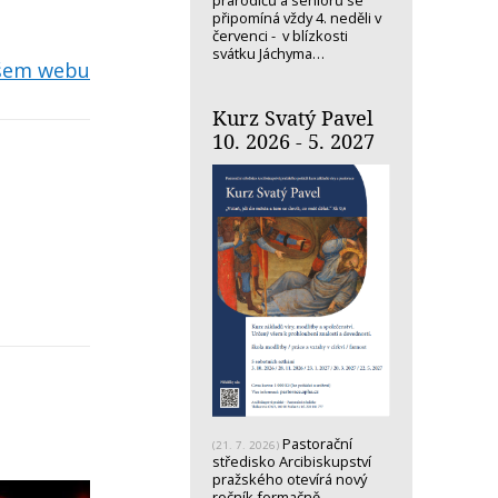
prarodičů a seniorů se
připomíná vždy 4. neděli v
červenci - v blízkosti
svátku Jáchyma…
ašem webu
Kurz Svatý Pavel
10. 2026 - 5. 2027
Pastorační
(21. 7. 2026)
středisko Arcibiskupství
pražského otevírá nový
ročník formačně-