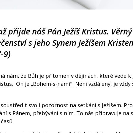
až přijde náš Pán Ježíš Kristus. Věrný
ečenství s jeho Synem Ježíšem Kriste
-9)
á nám, že Bůh je přítomen v dějinách, které vede k je
ristus. On je „Bohem-s-námi". Není vzdálený, je vždy
 soustředit svoji pozornost na setkání s Ježíšem. Pr
ávání s Pánem, přebývání s ním. To nás připravuje na 
 časů.