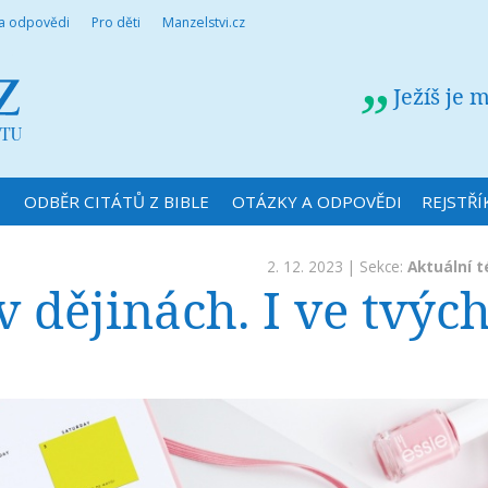
 a odpovědi
Pro děti
Manzelstvi.cz
Ježíš je 
N
ODBĚR CITÁTŮ Z BIBLE
OTÁZKY A ODPOVĚDI
REJSTŘÍ
2. 12. 2023 | Sekce:
Aktuální 
 dějinách. I ve tvých