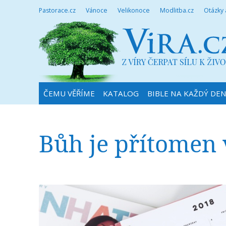
Pastorace.cz
Vánoce
Velikonoce
Modlitba.cz
Otázky
ČEMU VĚŘÍME
KATALOG
BIBLE NA KAŽDÝ DE
Bůh je přítomen v