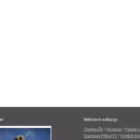
e!
Některé odkazy:
Charita ČR
/
Hospice
/
Papež Le
Stanislav Přibyl YT
/
Vojtěch Ko