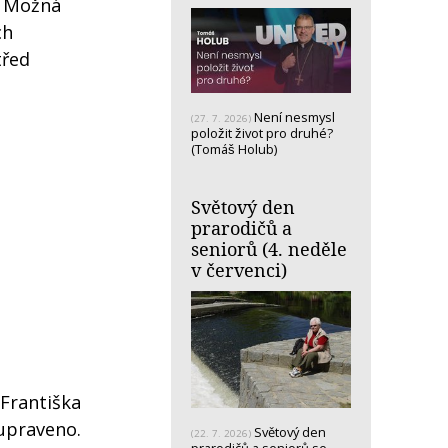
! Možná
ch
třed
Není nesmysl
(27. 7. 2026)
položit život pro druhé?
(Tomáš Holub)
Světový den
prarodičů a
seniorů (4. neděle
v červenci)
Františka
upraveno.
Světový den
(22. 7. 2026)