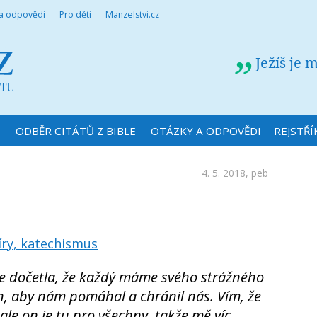
 a odpovědi
Pro děti
Manzelstvi.cz
Ježíš je 
N
ODBĚR CITÁTŮ Z BIBLE
OTÁZKY A ODPOVĚDI
REJSTŘÍ
4. 5. 2018,
peb
íry, katechismus
se dočetla, že každý máme svého strážného
n, aby nám pomáhal a chránil nás. Vím, že
ale on je tu pro všechny, takže mě víc