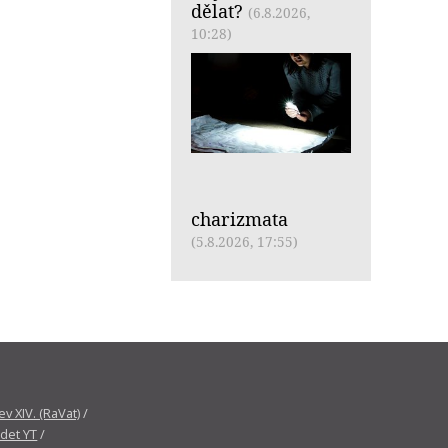
dělat?
(6.8.2026,
10:28)
charizmata
(5.8.2026, 17:55)
v XIV. (RaVat)
/
det YT
/