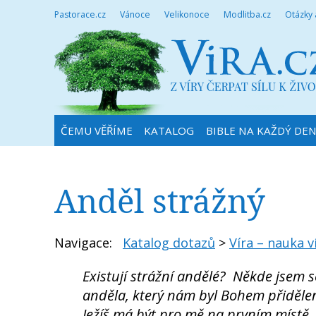
Pastorace.cz
Vánoce
Velikonoce
Modlitba.cz
Otázky
ČEMU VĚŘÍME
KATALOG
BIBLE NA KAŽDÝ DE
Anděl strážný
Navigace:
Katalog dotazů
>
Víra – nauka v
Existují strážní andělé? Někde jsem 
anděla, který nám byl Bohem přiděle
Ježíš má být pro mě na prvním místě, 