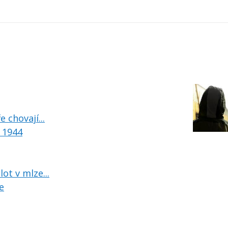
 chovají...
u 1944
ot v mlze...
e