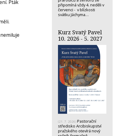
prarodičů a seniorů se
ení. Pták
připomíná vždy 4. neděli v
červenci - v blízkosti
svátku Jáchyma…
měli.
Kurz Svatý Pavel
 nemiluje
10. 2026 - 5. 2027
Pastorační
(21. 7. 2026)
středisko Arcibiskupství
pražského otevírá nový
ročník formačně-