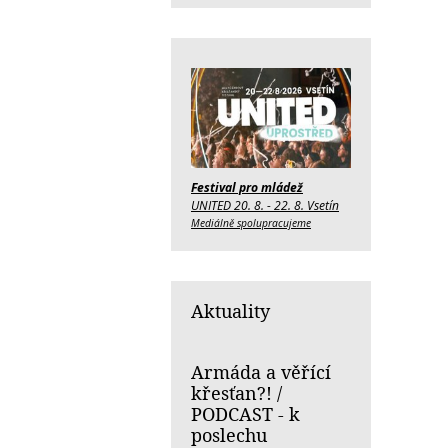
Festival pro mládež
UNITED 20. 8. - 22. 8. Vsetín
Mediálně spolupracujeme
Aktuality
Armáda a věřící
křesťan?! /
PODCAST - k
poslechu