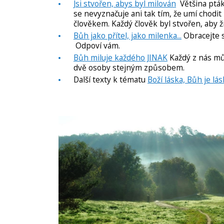
Jsi stvořen, abys byl milován
Většina ptáků
se nevyznačuje ani tak tím, že umí chodit p
člověkem. Každý člověk byl stvořen, aby ži
Bůh jako přítel, jako milenka...
Obracejte se
Odpoví vám.
Bůh miluje každého JINAK
Každý z nás můž
dvě osoby stejným způsobem.
Další texty k tématu
Boží láska, Bůh je lá