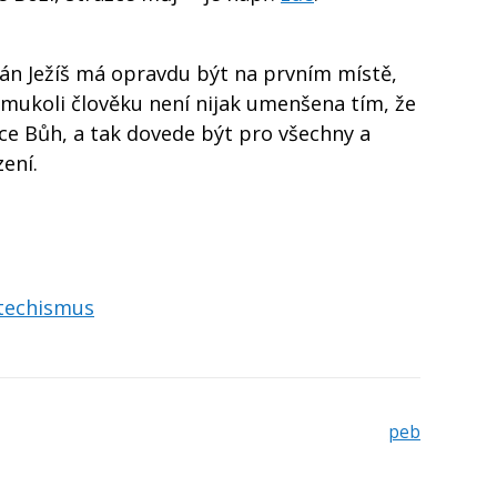
Pán Ježíš má opravdu být na prvním místě,
rémukoli člověku není nijak umenšena tím, že
řece Bůh, a tak dovede být pro všechny a
ení.
atechismus
peb