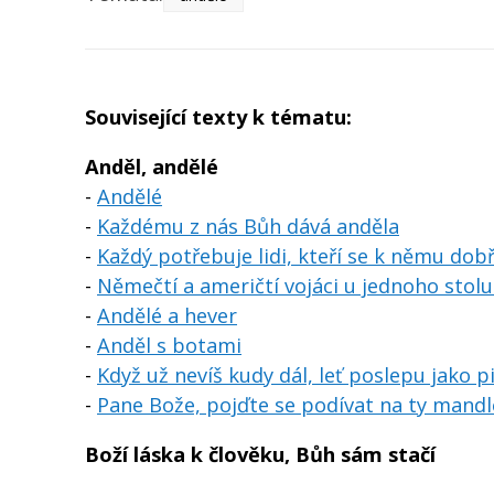
Související texty k tématu:
Anděl, andělé
-
Andělé
-
Každému z nás Bůh dává anděla
-
Každý potřebuje lidi, kteří se k němu dobře
-
Němečtí a američtí vojáci u jednoho stol
-
Andělé a hever
-
Anděl s botami
-
K
dyž už nevíš kudy dál, leť poslepu jako pil
-
Pane Bože, pojďte se podívat na ty mandl
Boží láska k člověku, Bůh sám stačí