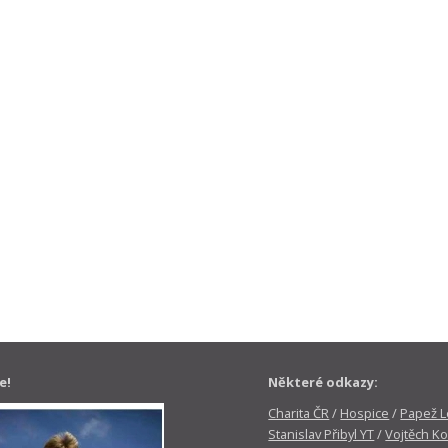
e!
Některé odkazy:
Charita ČR
/
Hospice
/
Papež Le
Stanislav Přibyl YT
/
Vojtěch Ko