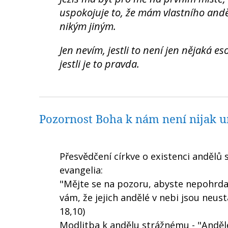
uspokojuje to, že mám vlastního anděl
nikým jiným.
Jen nevím, jestli to není jen nějaká e
jestli je to pravda.
Pozornost Boha k nám není nijak 
Přesvědčení církve o existenci andělů 
evangelia:
"Mějte se na pozoru, abyste nepohrdal
vám, že jejich andělé v nebi jsou neus
18,10)
Modlitba k andělu strážnému - "Anděle