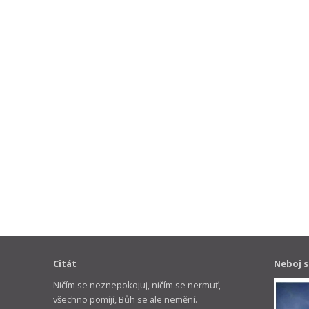
Citát
Neboj s
Ničím se neznepokojuj, ničím se nermuť,
všechno pomíjí, Bůh se ale nemění.