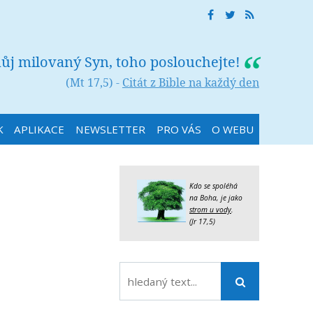
můj milovaný Syn, toho poslouchejte!
(Mt 17,5) -
Citát z Bible na každý den
K
APLIKACE
NEWSLETTER
PRO VÁS
O WEBU
Kdo se spoléhá
na Boha, je jako
strom u vody
.
(Jr 17,5)