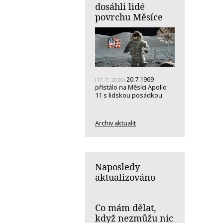
dosáhli lidé
povrchu Měsíce
20.7.1969
(17. 7. 2026)
přistálo na Měsíci Apollo
11 s lidskou posádkou.
Archiv aktualit
Naposledy
aktualizováno
Co mám dělat,
když nezmůžu nic