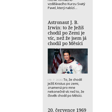
vzdělávacího Kurzu Svatý
Pavel, který nabízí…
Astronaut J. B.
Irwin: to že Ježíš
chodil po Zemi je
víc, než že jsem já
chodil po Měsíci
To, že chodil
(19. 7. 2026)
Ježíš Kristus po zemi,
znamená pro mne
nekonečně víc než to, že
člověk chodil po Měsíci.
20. července 1969