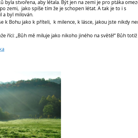
 byla stvořena, aby létala. Být jen na zemi je pro ptáka omez
o zemi, jako spíše tím že je schopen létat. A tak je to i s
l a byl milován.
 k Bohu jako k příteli, k milence, k lásce, jakou jste nikdy ne
e říci: „Bůh mě miluje jako nikoho jiného na světě!“ Bůh totiž
ska