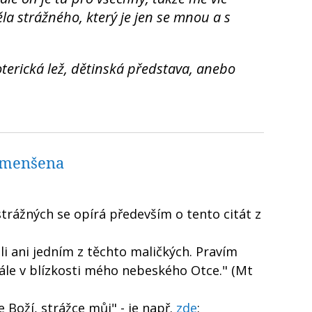
a strážného, který je jen se mnou a s
soterická lež, dětinská představa, anebo
umenšena
strážných se opírá především o tento citát z
i ani jedním z těchto maličkých. Pravím
tále v blízkosti mého nebeského Otce." (Mt
 Boží, strážce můj" - je např.
zde
: