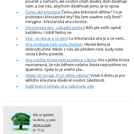
pouček a nařízení, ale osobní vztah důvěry. Bůh důvěřuje
nám, a zve nás, abychom důvěřovali jemu. Je to výzva.
Čemu věří křesťané
Čemu jako křesťané věříme? Co je
podstatou křesťanské víry? Na čem stavíme svůj život?
Kerygma - křesťanská víra v kostce.
Křesťanská víra - základní pohled
Bůh jde vstříc úplně
každému. I tobě! Neboj se.
Víra - co víra je a co není
Co křesťanská víra je a co není...
Víra osvěcuje naši cestu životem
Hledat Boha je
dobrodružství. Nikdo z nás ale předem neví, kudy naše
cesta k Bohu povede.
Víra v Ježíše Krista není protekce u Boha
Víra v Ježíše Krista
neznamená, že nás během našeho života nepostihne nic
špatného. Spíše to je vnitřní síla...
Vědec Jiří Grygar: Proč věřím v Boha?
Vztah k Bohu je pro
věřícího křesťana důvěrně osobní záležitostí.
Další texty k tématu víra naleznete zde
Kdo se spoléhá
na Boha, je jako
strom u vody
.
(Jr 17,5)