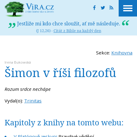
Jestliže mi kdo chce sloužit, ať mě následuje.
(J 12,26) -
Citát z Bible na každý den
Sekce:
Knihovna
Irena Bukowská
Šimon v říši filozofů
Rozum srdce nechápe
Vydal(o):
Trinitas
Kapitoly z knihy na tomto webu:
V Platónově jeskyni
Pravdivé vědění