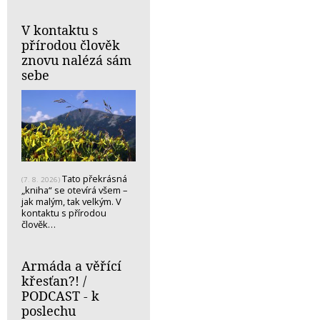
V kontaktu s
přírodou člověk
znovu nalézá sám
sebe
Tato překrásná
(7. 8. 2026)
„kniha“ se otevírá všem –
jak malým, tak velkým. V
kontaktu s přírodou
člověk…
Armáda a věřící
křesťan?! /
PODCAST - k
poslechu