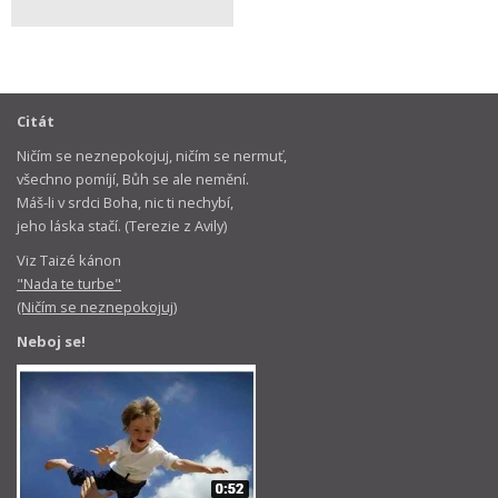
Citát
Ničím se neznepokojuj, ničím se nermuť,
všechno pomíjí, Bůh se ale nemění.
Máš-li v srdci Boha, nic ti nechybí,
jeho láska stačí. (Terezie z Avily)
Viz Taizé kánon
"Nada te turbe"
(Ničím se neznepokojuj)
Neboj se!