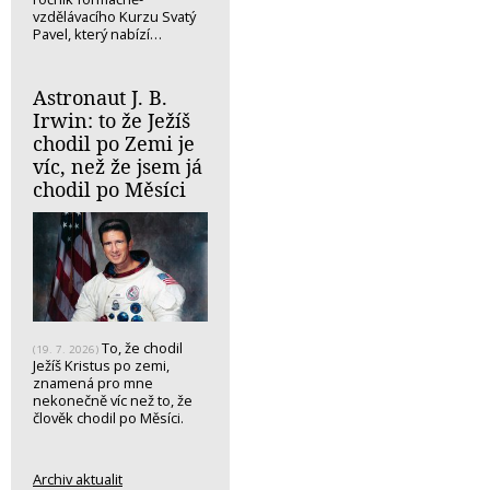
vzdělávacího Kurzu Svatý
Pavel, který nabízí…
Astronaut J. B.
Irwin: to že Ježíš
chodil po Zemi je
víc, než že jsem já
chodil po Měsíci
To, že chodil
(19. 7. 2026)
Ježíš Kristus po zemi,
znamená pro mne
nekonečně víc než to, že
člověk chodil po Měsíci.
Archiv aktualit