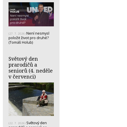
Není nesmysl
(27. 7. 2026)
položit život pro druhé?
(Tomáš Holub)
Světový den
prarodičů a
seniorů (4. neděle
v červenci)
Světový den
(22. 7. 2026)