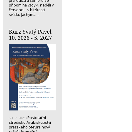
prarodičů a seniorů se
připomíná vždy 4. neděli v
červenci - v blízkosti
svátku Jáchyma…
Kurz Svatý Pavel
10. 2026 - 5. 2027
Pastorační
(21. 7. 2026)
středisko Arcibiskupství
pražského otevírá nový
ročník formačně-