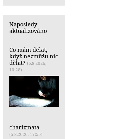
Naposledy
aktualizováno
Co mám dělat,
když nezmůžu nic
dělat?
(6.8.2026,
10:28)
charizmata
(5.8.2026, 17:55)