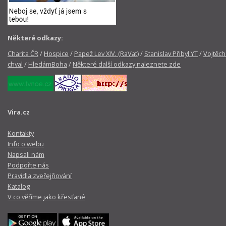
Některé odkazy:
Charita ČR
/
Hospice
/
Papež Lev XIV. (RaVat)
/
Stanislav Přibyl YT
/
Vojtěch
chval
/
HledámBoha
/
Některé další odkazy naleznete zde
Vira.cz
Kontakty
Info o webu
Napsali nám
Podpořte nás
Pravidla zveřejňování
Katalog
V co věříme jako křesťané