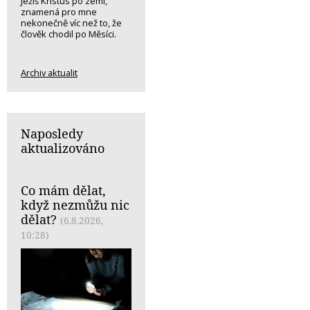
Ježíš Kristus po zemi,
znamená pro mne
nekonečně víc než to, že
člověk chodil po Měsíci.
Archiv aktualit
Naposledy
aktualizováno
Co mám dělat,
když nezmůžu nic
dělat?
(6.8.2026,
10:28)