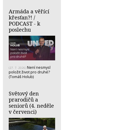
Armáda a věřící
křesťan?! /
PODCAST - k
poslechu
Není nesmysl
(27. 7. 2026)
položit život pro druhé?
(Tomáš Holub)
Světový den
prarodičů a
seniorů (4. neděle
v červenci)