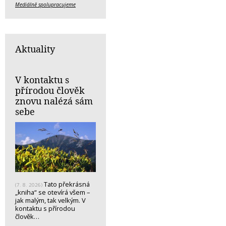
Mediálně spolupracujeme
Aktuality
V kontaktu s
přírodou člověk
znovu nalézá sám
sebe
Tato překrásná
(7. 8. 2026)
„kniha“ se otevírá všem –
jak malým, tak velkým. V
kontaktu s přírodou
člověk…