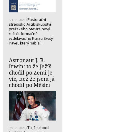
Pastorační
(21. 7. 2026)
středisko Arcibiskupství
pražského otevírá nový
ročník formačně-
vzdělávacího Kurzu Svatý
Pavel, který nabízí…
Astronaut J. B.
Irwin: to že Ježíš
chodil po Zemi je
víc, než že jsem já
chodil po Měsíci
To, že chodil
(19. 7. 2026)