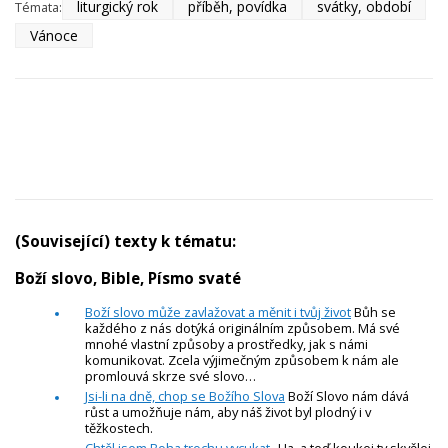
liturgický rok
příběh, povídka
svátky, období
Témata:
Vánoce
(Související) texty k tématu:
Boží slovo, Bible, Písmo svaté
Boží slovo může zavlažovat a měnit i tvůj život
Bůh se
každého z nás dotýká originálním způsobem. Má své
mnohé vlastní způsoby a prostředky, jak s námi
komunikovat. Zcela výjimečným způsobem k nám ale
promlouvá skrze své slovo…
Jsi-li na dně, chop se Božího Slova
Boží Slovo nám dává
růst a umožňuje nám, aby náš život byl plodný i v
těžkostech.