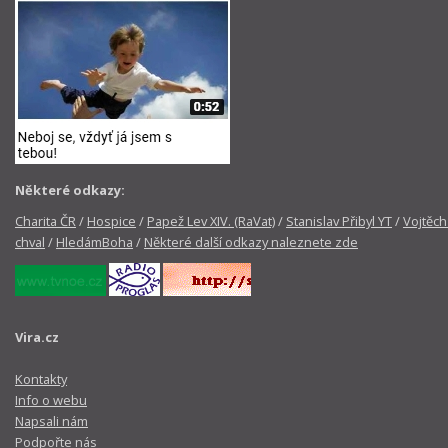
Některé odkazy:
Charita ČR
/
Hospice
/
Papež Lev XIV. (RaVat)
/
Stanislav Přibyl YT
/
Vojtěch
chval
/
HledámBoha
/
Některé další odkazy naleznete zde
Vira.cz
Kontakty
Info o webu
Napsali nám
Podpořte nás