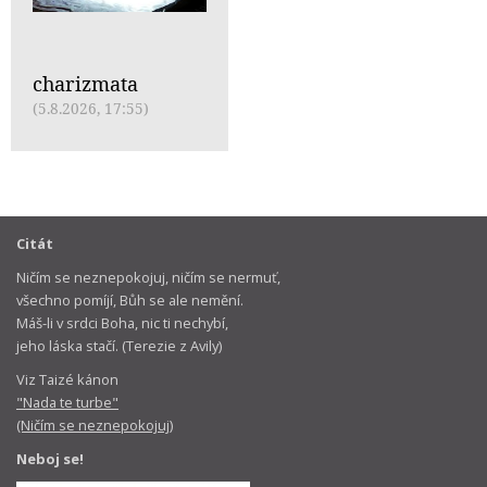
charizmata
(5.8.2026, 17:55)
Citát
Ničím se neznepokojuj, ničím se nermuť,
všechno pomíjí, Bůh se ale nemění.
Máš-li v srdci Boha, nic ti nechybí,
jeho láska stačí. (Terezie z Avily)
Viz Taizé kánon
"Nada te turbe"
(Ničím se neznepokojuj)
Neboj se!