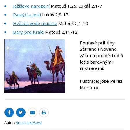
Ježíšovo narození
Matouš 1,25; Lukáš 2,1-7
Pastýři u jeslí
Lukáš 2,8-17
Hvězda vede mudrce
Matouš 2,1-10
Dary pro Krále
Matouš 2,11-12
Poutavé příběhy
Starého i Nového
zákona pro děti od 6
let s barevnými
ilustracemi.
Ilustrace: José Pérez
Montero
Autor:
Anna Lukešová