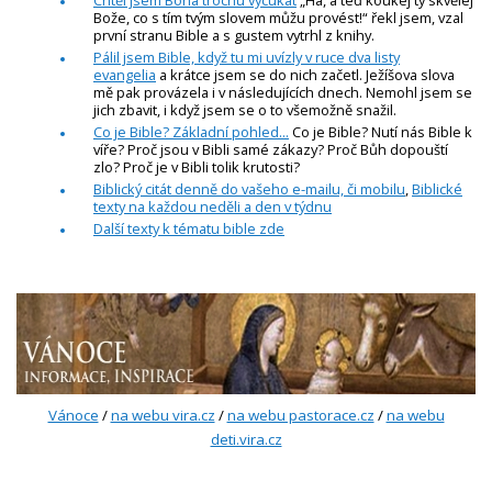
Chtěl jsem Boha trochu vycukat
„Ha, a teď koukej ty skvělej
Bože, co s tím tvým slovem můžu provést!“ řekl jsem, vzal
první stranu Bible a s gustem vytrhl z knihy.
Pálil jsem Bible, když tu mi uvízly v ruce dva listy
evangelia
a krátce jsem se do nich začetl. Ježíšova slova
mě pak provázela i v následujících dnech. Nemohl jsem se
jich zbavit, i když jsem se o to všemožně snažil.
Co je Bible? Základní pohled...
Co je Bible? Nutí nás Bible k
víře? Proč jsou v Bibli samé zákazy? Proč Bůh dopouští
zlo? Proč je v Bibli tolik krutosti?
Biblický citát denně do vašeho e-mailu, či mobilu
,
Biblické
texty na každou neděli a den v týdnu
Další texty k tématu bible zde
Vánoce
/
na webu vira.cz
/
na webu pastorace.cz
/
na webu
deti.vira.cz