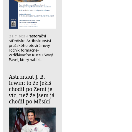
Pastorační
(21. 7. 2026)
středisko Arcibiskupství
pražského otevírá nový
ročník formačně-
vzdělávacího Kurzu Svatý
Pavel, který nabízí…
Astronaut J. B.
Irwin: to že Ježíš
chodil po Zemi je
víc, než že jsem já
chodil po Měsíci