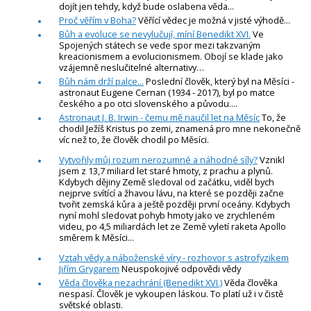
dojít jen tehdy, když bude oslabena věda...
Proč věřím v Boha?
Věřící vědec je možná v jisté výhodě...
Bůh a evoluce se nevylučují, míní Benedikt XVI.
Ve
Spojených státech se vede spor mezi takzvaným
kreacionismem a evolucionismem. Obojí se klade jako
vzájemně neslučitelné alternativy…
Bůh nám drží palce...
Poslední člověk, který byl na Měsíci -
astronaut Eugene Cernan (1934 - 2017), byl po matce
českého a po otci slovenského a původu....
Astronaut J. B. Irwin - čemu mě naučil let na Měsíc
To, že
chodil Ježíš Kristus po zemi, znamená pro mne nekonečně
víc než to, že člověk chodil po Měsíci.
Vytvořily můj rozum nerozumné a náhodné síly?
Vznikl
jsem z 13,7 miliard let staré hmoty, z prachu a plynů.
Kdybych dějiny Země sledoval od začátku, viděl bych
nejprve svítící a žhavou lávu, na které se později začne
tvořit zemská kůra a ještě později první oceány. Kdybych
nyní mohl sledovat pohyb hmoty jako ve zrychleném
videu, po 4,5 miliardách let ze Země vyletí raketa Apollo
směrem k Měsíci...
Vztah vědy a náboženské víry - rozhovor s astrofyzikem
Jiřím Grygarem
Neuspokojivé odpovědi vědy
Věda člověka nezachrání (Benedikt XVI.)
Věda člověka
nespasí. Člověk je vykoupen láskou. To platí už i v čistě
světské oblasti.