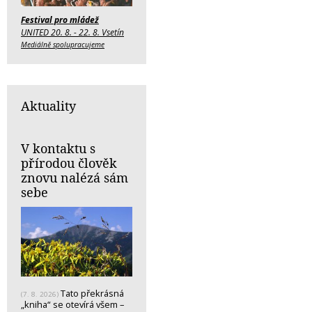
Festival pro mládež
UNITED 20. 8. - 22. 8. Vsetín
Mediálně spolupracujeme
Aktuality
V kontaktu s
přírodou člověk
znovu nalézá sám
sebe
Tato překrásná
(7. 8. 2026)
„kniha“ se otevírá všem –