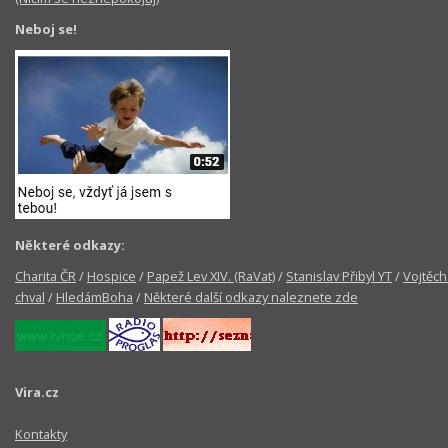
Neboj se!
Některé odkazy:
Charita ČR
/
Hospice
/
Papež Lev XIV. (RaVat)
/
Stanislav Přibyl YT
/
Vojtěch
chval
/
HledámBoha
/
Některé další odkazy naleznete zde
Vira.cz
Kontakty