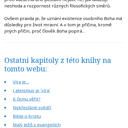
neshoda a rozpornost různých filosofických směrů.
Ovšem pravda je, že uznání existence osobního Boha má
důsledky pro život mravní. A v tom je příčina, kromě
jiných příčin, proč člověk Boha popírá…
Ostatní kapitoly z této knihy na
tomto webu:
Víra je…
I ateismus je ´víra´
K čemu věřit?
Nekřesťané svědčí
Bible o Kristu
Malý Ježíš v evangeliích