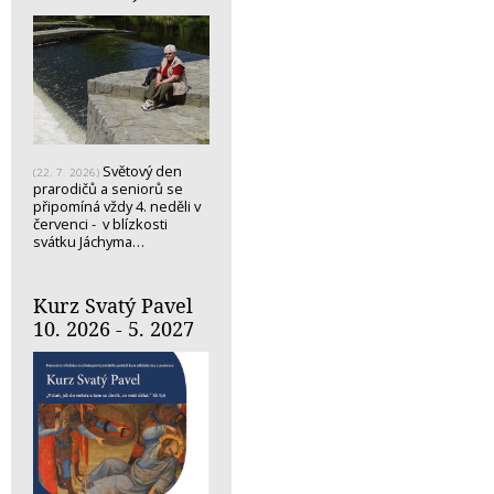
Světový den
(22. 7. 2026)
prarodičů a seniorů se
připomíná vždy 4. neděli v
červenci - v blízkosti
svátku Jáchyma…
Kurz Svatý Pavel
10. 2026 - 5. 2027