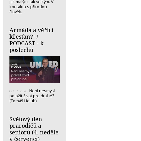
jak malým, tak velkým. V
kontaktu s přírodou
člověk…
Armáda a věřící
křesťan?! /
PODCAST - k
poslechu
Není nesmysl
(27. 7. 2026)
položit život pro druhé?
(Tomáš Holub)
Světový den
prarodičů a
seniorů (4. neděle
v červenci)