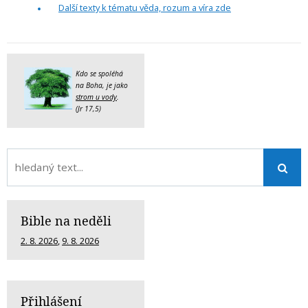
Další texty k tématu věda, rozum a víra zde
Kdo se spoléhá
na Boha, je jako
strom u vody
.
(Jr 17,5)
Bible na neděli
2. 8. 2026
,
9. 8. 2026
Přihlášení