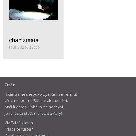
charizmata
(5.8.2026, 17:55)
Citát
Ničím se neznepokojuj, ničím se nermuť,
všechno pomíjí, Bůh se ale nemění.
Máš-li v srdci Boha, nic ti nechybí,
jeho láska stačí. (Terezie z Avily)
Viz Taizé kánon
"Nada te turbe"
(Ničím se neznepokojuj)