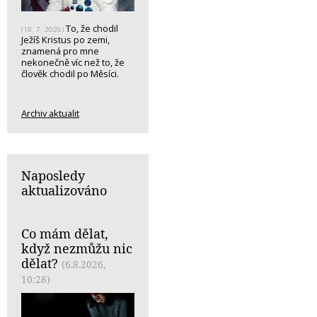
To, že chodil
(19. 7. 2026)
Ježíš Kristus po zemi,
znamená pro mne
nekonečně víc než to, že
člověk chodil po Měsíci.
Archiv aktualit
Naposledy
aktualizováno
Co mám dělat,
když nezmůžu nic
dělat?
(6.8.2026,
10:28)