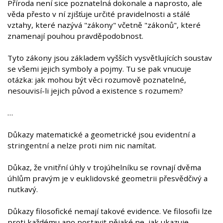
Příroda není sice poznatelná dokonale a naprosto, ale
věda přesto v ní zjišťuje určité pravidelnosti a stálé
vztahy, které nazývá "zákony" včetně "zákonů", které
znamenají pouhou pravděpodobnost.
Tyto zákony jsou základem vyšších vysvětlujících soustav
se všemi jejich symboly a pojmy. Tu se pak vnucuje
otázka: jak mohou být věci rozumově poznatelné,
nesouvisí-li jejich původ a existence s rozumem?
…
Důkazy matematické a geometrické jsou evidentní a
stringentní a nelze proti nim nic namítat.
Důkaz, že vnitřní úhly v trojúhelníku se rovnají dvěma
úhlům pravým je v euklidovské geometrii přesvědčivý a
nutkavý.
Důkazy filosofické nemají takové evidence. Ve filosofii lze
proti každému ano postavit nějaké ne, jak ukazuje