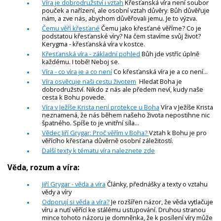
Víra je dobrodružství i vztah
Křesťanská víra není soubor
pouček a nařízení, ale osobní vztah důvěry. Bůh důvěřuje
nám, a zve nás, abychom důvěřovali jemu. Je to výzva.
Čemu věří křesťané
Čemu jako křesťané věříme? Co je
podstatou křesťanské víry? Na čem stavíme svůj život?
Kerygma - křesťanská víra v kostce.
Křesťanská víra - základní pohled
Bůh jde vstříc úplně
každému. I tobě! Neboj se.
Víra - co víra je a co není
Co křesťanská víra je a co není...
Víra osvěcuje naši cestu životem
Hledat Boha je
dobrodružství. Nikdo z nás ale předem neví, kudy naše
cesta k Bohu povede.
Víra v Ježíše Krista není protekce u Boha
Víra v Ježíše Krista
neznamená, že nás během našeho života nepostihne nic
špatného. Spíše to je vnitřní síla...
Vědec Jiří Grygar: Proč věřím v Boha?
Vztah k Bohu je pro
věřícího křesťana důvěrně osobní záležitostí.
Další texty k tématu víra naleznete zde
Věda, rozum a víra:
Jiří Grygar - věda a víra
Články, přednášky a texty o vztahu
vědy a víry
Odporují si věda a víra?
Je rozšířen názor, že věda vytlačuje
víru a nutí věřící ke stálému ustupování. Druhou stranou
mince tohoto názoru je domněnka, že k posílení víry může