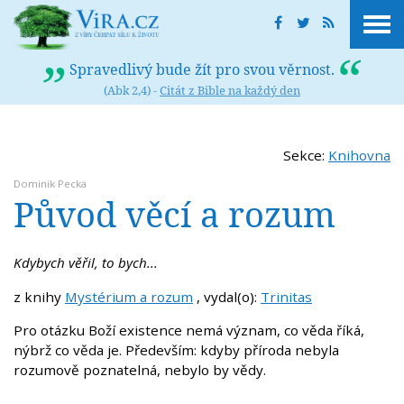
Spravedlivý bude žít pro svou věrnost.
(Abk 2,4) -
Citát z Bible na každý den
Sekce:
Knihovna
Dominik Pecka
Původ věcí a rozum
Kdybych věřil, to bych...
z knihy
Mystérium a rozum
, vydal(o):
Trinitas
Pro otázku Boží existence nemá význam, co věda říká,
nýbrž co věda je. Především: kdyby příroda nebyla
rozumově poznatelná, nebylo by vědy.