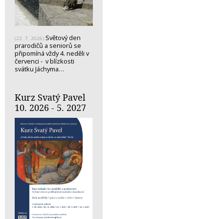
Světový den
(22. 7. 2026)
prarodičů a seniorů se
připomíná vždy 4. neděli v
červenci - v blízkosti
svátku Jáchyma…
Kurz Svatý Pavel
10. 2026 - 5. 2027