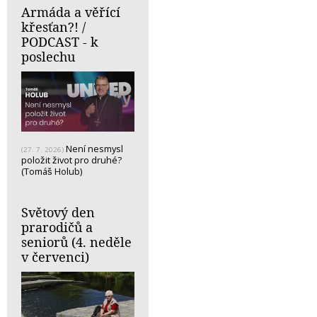
Armáda a věřící
křesťan?! /
PODCAST - k
poslechu
Není nesmysl
(27. 7. 2026)
položit život pro druhé?
(Tomáš Holub)
Světový den
prarodičů a
seniorů (4. neděle
v červenci)