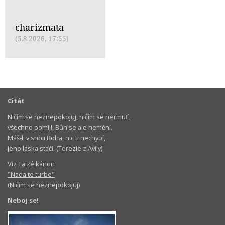
charizmata
(5.8.2026, 17:55)
Citát
Ničím se neznepokojuj, ničím se nermuť,
všechno pomíjí, Bůh se ale nemění.
Máš-li v srdci Boha, nic ti nechybí,
jeho láska stačí. (Terezie z Avily)
Viz Taizé kánon
"Nada te turbe"
(Ničím se neznepokojuj)
Neboj se!