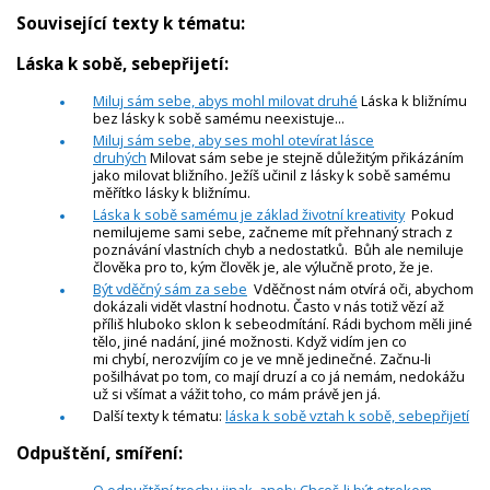
Související texty k tématu:
Láska k sobě, sebepřijetí:
Miluj sám sebe, abys mohl milovat druhé
Láska k bližnímu
bez lásky k sobě samému neexistuje...
Miluj sám sebe, aby ses mohl otevírat lásce
druhých
Milovat sám sebe je stejně důležitým přikázáním
jako milovat bližního. Ježíš učinil z lásky k sobě samému
měřítko lásky k bližnímu.
Láska k sobě samému je základ životní kreativity
Pokud
nemilujeme sami sebe, začneme mít přehnaný strach z
poznávání vlastních chyb a nedostatků. Bůh ale nemiluje
člověka pro to, kým člověk je, ale výlučně proto, že je.
Být vděčný sám za sebe
Vděčnost nám otvírá oči, abychom
dokázali vidět vlastní hodnotu. Často v nás totiž vězí až
příliš hluboko sklon k sebeodmítání. Rádi bychom měli jiné
tělo, jiné nadání, jiné možnosti. Když vidím jen co
mi chybí, nerozvíjím co je ve mně jedinečné. Začnu-li
pošilhávat po tom, co mají druzí a co já nemám, nedokážu
už si všímat a vážit toho, co mám právě jen já.
Další texty k tématu:
láska k sobě vztah k sobě, sebepřijetí
Odpuštění, smíření: