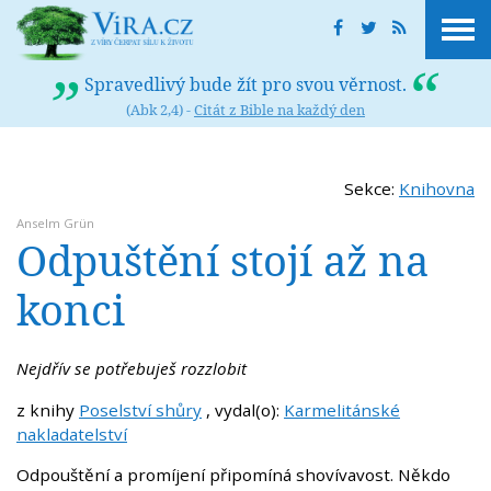
Spravedlivý bude žít pro svou věrnost.
(Abk 2,4) -
Citát z Bible na každý den
Sekce:
Knihovna
Anselm Grün
Odpuštění stojí až na
konci
Nejdřív se potřebuješ rozzlobit
z knihy
Poselství shůry
, vydal(o):
Karmelitánské
nakladatelství
Odpouštění a promíjení připomíná shovívavost. Někdo