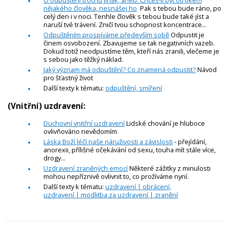
O odpuštění trochu jinak, aneb: Chceš-li být otrokem
nějakého člověka, nesnášej ho
Pak s tebou bude ráno, po
celý den i v noci. Tenhle člověk s tebou bude také jíst a
naruší tvé trávení. Zničí tvou schopnost koncentrace...
Odpuštěním prospíváme především sobě
Odpustit je
činem osvobození. Zbavujeme se tak negativních vazeb.
Dokud totiž neodpustíme těm, kteří nás zranili, vlečeme je
s sebou jako těžký náklad.
Jaký význam má odpuštění? Co znamená odpustit?
Návod
pro šťastný život
Další texty k tématu:
odpuštění, smíření
(Vnitřní) uzdravení:
Duchovní vnitřní uzdravení
Lidské chování je hluboce
ovlivňováno nevědomím
Láska Boží léčí naše náruživosti a závislosti
- přejídání,
anorexii, přílišné očekávání od sexu, touha mít stále více,
drogy...
Uzdravení zraněných emocí
Některé zážitky z minulosti
mohou nepříznivě ovlivnit to, co prožíváme nyní.
Další texty k tématu:
uzdravení | obrácení,
uzdravení | modlitba za uzdravení | zranění