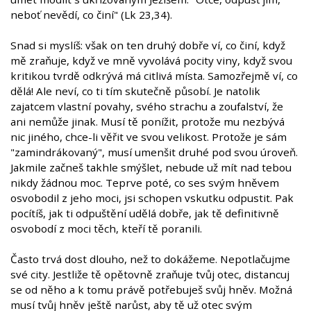
neboť nevědí, co činí" (Lk 23,34).
Snad si myslíš: však on ten druhý dobře ví, co činí, když
mě zraňuje, když ve mně vyvolává pocity viny, když svou
kritikou tvrdě odkrývá má citlivá místa. Samozřejmě ví, co
dělá! Ale neví, co ti tím skutečně působí. Je natolik
zajatcem vlastní povahy, svého strachu a zoufalství, že
ani nemůže jinak. Musí tě ponížit, protože mu nezbývá
nic jiného, chce-li věřit ve svou velikost. Protože je sám
"zamindrákovaný", musí umenšit druhé pod svou úroveň.
Jakmile začneš takhle smýšlet, nebude už mít nad tebou
nikdy žádnou moc. Teprve poté, co ses svým hněvem
osvobodil z jeho moci, jsi schopen vskutku odpustit. Pak
pocítíš, jak ti odpuštění udělá dobře, jak tě definitivně
osvobodí z moci těch, kteří tě poranili.
Často trvá dost dlouho, než to dokážeme. Nepotlačujme
své city. Jestliže tě opětovně zraňuje tvůj otec, distancuj
se od něho a k tomu právě potřebuješ svůj hněv. Možná
musí tvůj hněv ještě narůst, aby tě už otec svým