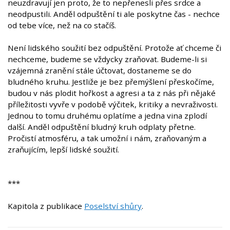
neuzdravují jen proto, že to nepřenesli přes srdce a
neodpustili. Anděl odpuštění ti ale poskytne čas - nechce
od tebe více, než na co stačíš.
Není lidského soužití bez odpuštění. Protože ať chceme či
nechceme, budeme se vždycky zraňovat. Budeme-li si
vzájemná zranění stále účtovat, dostaneme se do
bludného kruhu. Jestliže je bez přemýšlení přeskočíme,
budou v nás plodit hořkost a agresi a ta z nás při nějaké
příležitosti vyvře v podobě výčitek, kritiky a nevraživosti.
Jednou to tomu druhému oplatíme a jedna vina zplodí
další. Anděl odpuštění bludný kruh odplaty přetne.
Pročistí atmosféru, a tak umožní i nám, zraňovaným a
zraňujícím, lepší lidské soužití.
***
Kapitola z publikace
Poselství shůry
.