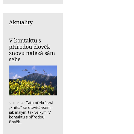
Aktuality
V kontaktu s
přírodou člověk
znovu nalézá sám
sebe
Tato překrásná
(7. 8. 2026)
„kniha“ se otevírá všem –
jak malým, tak velkým. V
kontaktu s přírodou
člověk…