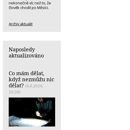
nekonečně víc než to, že
člověk chodil po Měsíci.
Archiv aktualit
Naposledy
aktualizováno
Co mám dělat,
když nezmůžu nic
dělat?
(6.8.2026,
10:28)