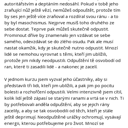
autoritářstvím a deptáním nedosáhl. Pokud v tobě jeho
zraňující nůž ještě vězí, nemůžeš odpouštět, protože tím
by ses jen ještě více zraňoval a rozdíral svou ránu - a to
by byl masochismus. Nejprve musíš toho druhého ze
sebe dostat. Teprve pak můžeš skutečně odpustit.
Prominout dříve by znamenalo jen vzdávat se sebe
samého, odevzdávat se do zlého osudu. Pak ale musí
nastat okamžik, kdy je skutečně nutno odpustit. Mnozí
lidé se nemohou vyrovnat s těmi, kteří jim ublížili,
protože jim nikdy neodpustili. Odpuštění tě osvobodí od
ran, které ti zasadili lidé - a nakonec je zacelí.
V jednom kurzu jsem vyzval jeho účastníky, aby si
představili tři lidi, kteří jim ublížili, a pak jim po pocitu
bolesti a rozhořčení odpustili. Velmi intenzivně jsem cítil,
kolik lidí ještě zápasí se starými ranami a vrtá se v nich. Ti
by potřebovali anděla odpuštění, aby se jejich rány
zacelily, a aby se tak osvobodili od těch, kteří je stále
ještě deprimují. Neodpuštěné urážky ochromují, vysávají
energii, kterou potřebujeme pro život. Mnozí se