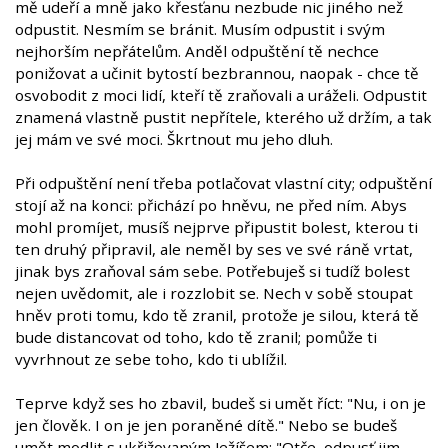
mě udeří a mně jako křesťanu nezbude nic jiného než
odpustit. Nesmím se bránit. Musím odpustit i svým
nejhorším nepřátelům. Anděl odpuštění tě nechce
ponižovat a učinit bytostí bezbrannou, naopak - chce tě
osvobodit z moci lidí, kteří tě zraňovali a uráželi. Odpustit
znamená vlastně pustit nepřítele, kterého už držím, a tak
jej mám ve své moci. Škrtnout mu jeho dluh.
Při odpuštění není třeba potlačovat vlastní city; odpuštění
stojí až na konci: přichází po hněvu, ne před ním. Abys
mohl promíjet, musíš nejprve připustit bolest, kterou ti
ten druhý připravil, ale neměl by ses ve své ráně vrtat,
jinak bys zraňoval sám sebe. Potřebuješ si tudíž bolest
nejen uvědomit, ale i rozzlobit se. Nech v sobě stoupat
hněv proti tomu, kdo tě zranil, protože je silou, která tě
bude distancovat od toho, kdo tě zranil; pomůže ti
vyvrhnout ze sebe toho, kdo ti ublížil.
Teprve když ses ho zbavil, budeš si umět říct: "Nu, i on je
jen člověk. I on je jen poraněné dítě." Nebo se budeš
umět modlit s ukřižovaným Ježíšem: "Otče, odpusť jim,