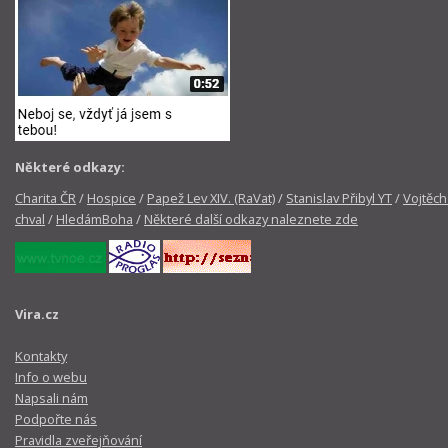
Některé odkazy:
Charita ČR
/
Hospice
/
Papež Lev XIV. (RaVat)
/
Stanislav Přibyl YT
/
Vojtěch
chval
/
HledámBoha
/
Některé další odkazy naleznete zde
Vira.cz
Kontakty
Info o webu
Napsali nám
Podpořte nás
Pravidla zveřejňování