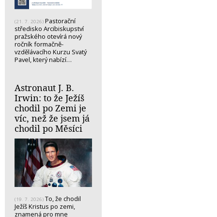
Pastorační
(21. 7. 2026)
středisko Arcibiskupství
pražského otevírá nový
ročník formačně-
vzdělávacího Kurzu Svatý
Pavel, který nabízí…
Astronaut J. B.
Irwin: to že Ježíš
chodil po Zemi je
víc, než že jsem já
chodil po Měsíci
To, že chodil
(19. 7. 2026)
Ježíš Kristus po zemi,
znamená pro mne