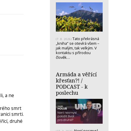
Tato překrásná
(7. 8. 2026)
„kniha“ se otevírá všem –
jak malým, tak velkým. V
kontaktu s přírodou
člověk…
Armáda a věřící
křesťan?! /
PODCAST - k
poslechu
i, a ne
erého smrt
anici smrti.
řící, druhé
Není nesmysl