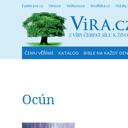
Pastorace.cz
Vánoce
Velikonoce
Modlitba.cz
Otázky
ČEMU VĚŘÍME
KATALOG
BIBLE NA KAŽDÝ DE
Ocún