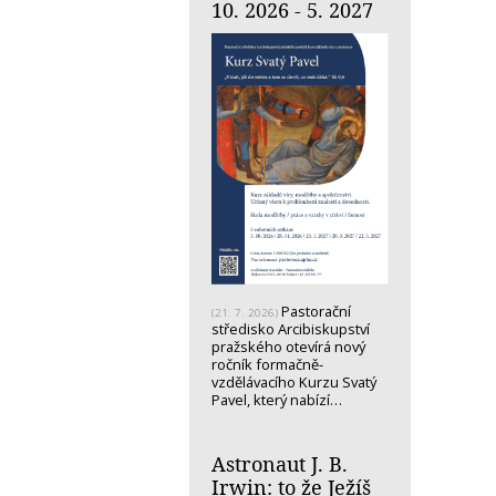
10. 2026 - 5. 2027
Pastorační
(21. 7. 2026)
středisko Arcibiskupství
pražského otevírá nový
ročník formačně-
vzdělávacího Kurzu Svatý
Pavel, který nabízí…
Astronaut J. B.
Irwin: to že Ježíš