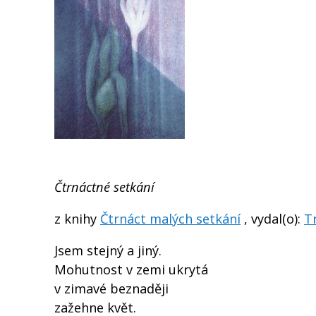
Čtrnáctné setkání
z knihy
Čtrnáct malých setkání
, vydal(o):
Tr
Jsem stejný a jiný.
Mohutnost v zemi ukrytá
v zimavé beznaději
zažehne květ.