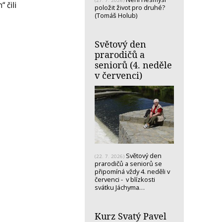
(27. 7. 2026)
 čili
položit život pro druhé?
(Tomáš Holub)
Světový den
prarodičů a
seniorů (4. neděle
v červenci)
Světový den
(22. 7. 2026)
prarodičů a seniorů se
připomíná vždy 4. neděli v
červenci - v blízkosti
svátku Jáchyma…
Kurz Svatý Pavel