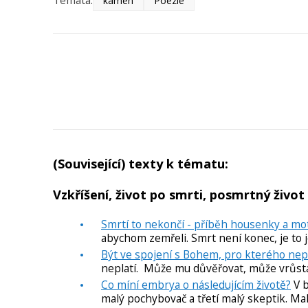
Témata:
kámen
Poezie
(Související) texty k tématu:
Vzkříšení, život po smrti, posmrtný život
Smrtí to nekončí - příběh housenky a motý
abychom zemřeli. Smrt není konec, je to
Být ve spojení s Bohem, pro kterého nep
neplatí. Může mu důvěřovat, může vrůstat 
Co míní embrya o následujícím životě?
V b
malý pochybovač a třetí malý skeptik. Mal