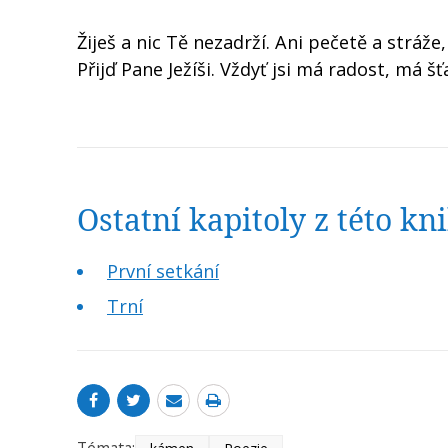
Žiješ a nic Tě nezadrží. Ani pečetě a stráže
Přijď Pane Ježíši. Vždyť jsi má radost, má š
Ostatní kapitoly z této k
První setkání
Trní