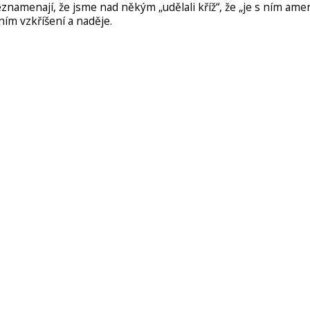
namenají, že jsme nad někým „udělali kříž“, že „je s ním amen“
ním vzkříšení a naděje.