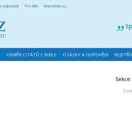
 a odpovědi
Pro děti
Manzelstvi.cz
Sp
N
ODBĚR CITÁTŮ Z BIBLE
OTÁZKY A ODPOVĚDI
REJSTŘÍ
Sekce
Zuza