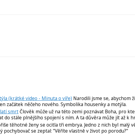
la (krátké video - Minuta o víře)
Narodili jsme se, abychom žil
 jen začátek něčeho nového. Symbolika housenky a motýla.
latí smrt
Člověk může už na této zemi poznávat Boha, pro kt
do stále plnějšího spojení s ním. A ta důvěra může jít až k hr
řiše těhotné ženy se ocitla tři embrya. Jedno z nich byl malý vě
ý pochybovač se zeptal: "Věříte vlastně v život po porodu?"