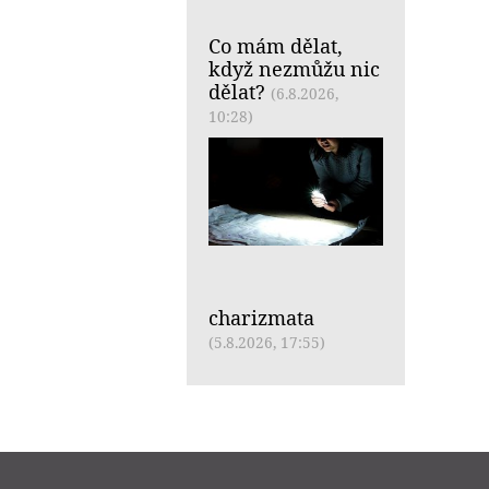
Co mám dělat,
když nezmůžu nic
dělat?
(6.8.2026,
10:28)
charizmata
(5.8.2026, 17:55)