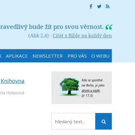
ravedlivý bude žít pro svou věrnost.
(Abk 2,4) -
Citát z Bible na každý den
K
APLIKACE
NEWSLETTER
PRO VÁS
O WEBU
:
Knihovna
Kdo se spoléhá
na Boha, je jako
strom u vody
.
na Holasová
(Jr 17,5)