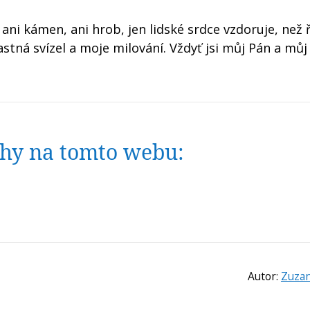
, ani kámen, ani hrob, jen lidské srdce vzdoruje, než 
ťastná svízel a moje milování. Vždyť jsi můj Pán a můj
nihy na tomto webu:
Autor:
Zuzan