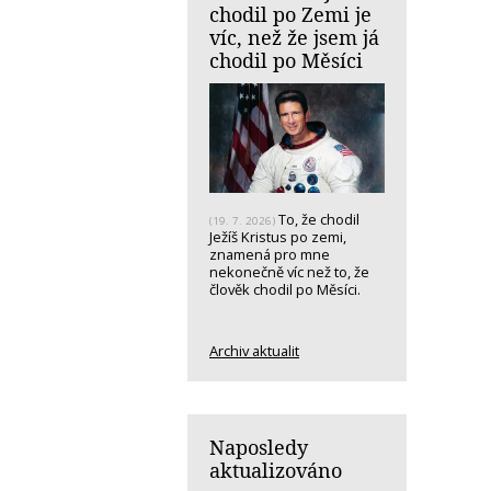
chodil po Zemi je
víc, než že jsem já
chodil po Měsíci
To, že chodil
(19. 7. 2026)
Ježíš Kristus po zemi,
znamená pro mne
nekonečně víc než to, že
člověk chodil po Měsíci.
Archiv aktualit
Naposledy
aktualizováno