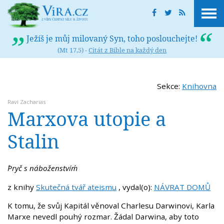
Ježíš je můj milovaný Syn, toho poslouchejte!
(Mt 17,5) -
Citát z Bible na každý den
Sekce:
Knihovna
Ravi Zacharias
Marxova utopie a
Stalin
´Pryč s náboženstvím´
z knihy
Skutečná tvář ateismu
, vydal(o):
NÁVRAT DOMŮ
K tomu, že svůj Kapitál věnoval Charlesu Darwinovi, Karla
Marxe nevedl pouhý rozmar. Žádal Darwina, aby toto