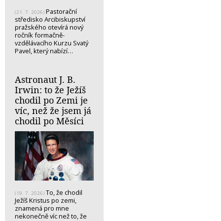
Pastorační
(21. 7. 2026)
středisko Arcibiskupství
pražského otevírá nový
ročník formačně-
vzdělávacího Kurzu Svatý
Pavel, který nabízí…
Astronaut J. B.
Irwin: to že Ježíš
chodil po Zemi je
víc, než že jsem já
chodil po Měsíci
To, že chodil
(19. 7. 2026)
Ježíš Kristus po zemi,
znamená pro mne
nekonečně víc než to, že