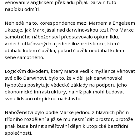
věnování v anglickém překladu přijal. Darwin tuto
nabídku odmítl.
Nehledě na to, korespondence mezi Marxem a Engelsem
ukazuje, jak Marx jásal nad darwinovskou tezí. Pro Marxe
samotného náboženství představovalo opium lidu,
vzdech utlačovaných a jediné iluzorní slunce, které
obíhalo kolem člověka, pokud člověk neobíhal kolem
sebe samotného.
Logickým důvodem, který Marxe vedl k myšlence věnovat
své dílo Darwinovi, bylo to, že viděl, jak darwinovská
hypotéza poskytuje vědecké základy na podporu jeho
ekonomické infrastruktury, na níž pak mohl budovat
svou lidskou utopickou nadstavbu.
Náboženství bylo podle Marxe jednou z hlavních příčin
třídního rozdělení a již se mu nesmí dát prostor, protože
jinak bude bránit směřování dějin k utopické beztřídní
společnosti.