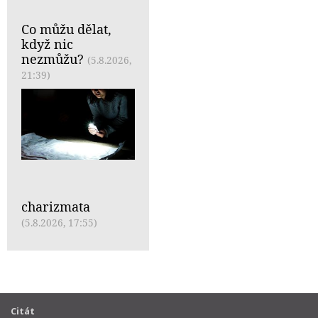
Co můžu dělat,
když nic
nezmůžu?
(5.8.2026,
21:39)
charizmata
(5.8.2026, 17:55)
Citát