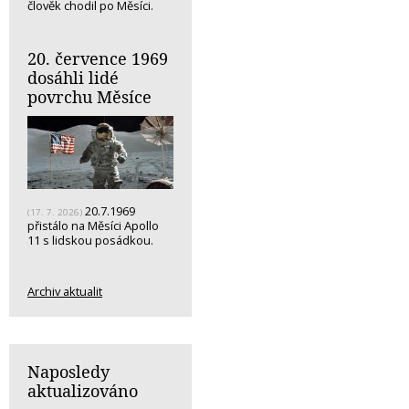
člověk chodil po Měsíci.
20. července 1969
dosáhli lidé
povrchu Měsíce
20.7.1969
(17. 7. 2026)
přistálo na Měsíci Apollo
11 s lidskou posádkou.
Archiv aktualit
Naposledy
aktualizováno