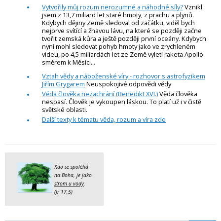
Vytvořily můj rozum nerozumné a náhodné síly?
Vznikl
jsem z 13,7 miliard let staré hmoty, z prachu a plynů.
Kdybych dějiny Země sledoval od začátku, viděl bych
nejprve svítící a žhavou lávu, na které se později začne
tvořit zemská kůra a ještě později první oceány. Kdybych
nyní mohl sledovat pohyb hmoty jako ve zrychleném
videu, po 4,5 miliardách let ze Země vyletí raketa Apollo
směrem k Měsíci...
Vztah vědy a náboženské víry - rozhovor s astrofyzikem
Jiřím Grygarem
Neuspokojivé odpovědi vědy
Věda člověka nezachrání (Benedikt XVI.)
Věda člověka
nespasí. Člověk je vykoupen láskou. To platí už i v čistě
světské oblasti.
Další texty k tématu věda, rozum a víra zde
Kdo se spoléhá
na Boha, je jako
strom u vody
.
(Jr 17,5)