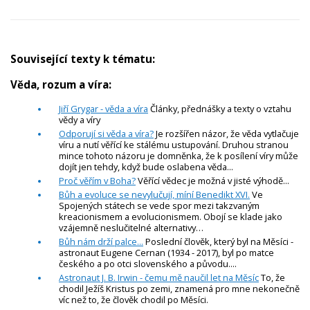
Související texty k tématu:
Věda, rozum a víra:
Jiří Grygar - věda a víra
Články, přednášky a texty o vztahu
vědy a víry
Odporují si věda a víra?
Je rozšířen názor, že věda vytlačuje
víru a nutí věřící ke stálému ustupování. Druhou stranou
mince tohoto názoru je domněnka, že k posílení víry může
dojít jen tehdy, když bude oslabena věda...
Proč věřím v Boha?
Věřící vědec je možná v jisté výhodě...
Bůh a evoluce se nevylučují, míní Benedikt XVI.
Ve
Spojených státech se vede spor mezi takzvaným
kreacionismem a evolucionismem. Obojí se klade jako
vzájemně neslučitelné alternativy…
Bůh nám drží palce...
Poslední člověk, který byl na Měsíci -
astronaut Eugene Cernan (1934 - 2017), byl po matce
českého a po otci slovenského a původu....
Astronaut J. B. Irwin - čemu mě naučil let na Měsíc
To, že
chodil Ježíš Kristus po zemi, znamená pro mne nekonečně
víc než to, že člověk chodil po Měsíci.