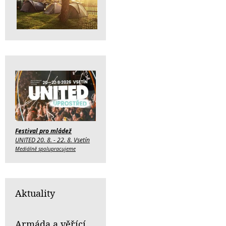
Festival pro mládež
UNITED 20. 8. - 22. 8. Vsetín
Mediálně spolupracujeme
Aktuality
Armáda a věřící