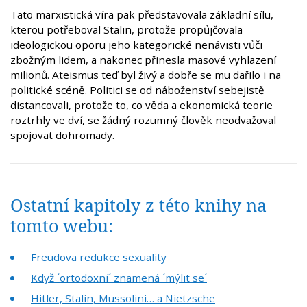
Tato marxistická víra pak představovala základní sílu,
kterou potřeboval Stalin, protože propůjčovala
ideologickou oporu jeho kategorické nenávisti vůči
zbožným lidem, a nakonec přinesla masové vyhlazení
milionů. Ateismus teď byl živý a dobře se mu dařilo i na
politické scéně. Politici se od náboženství sebejistě
distancovali, protože to, co věda a ekonomická teorie
roztrhly ve dví, se žádný rozumný člověk neodvažoval
spojovat dohromady.
Ostatní kapitoly z této knihy na
tomto webu:
Freudova redukce sexuality
Když ´ortodoxní´ znamená ´mýlit se´
Hitler, Stalin, Mussolini… a Nietzsche