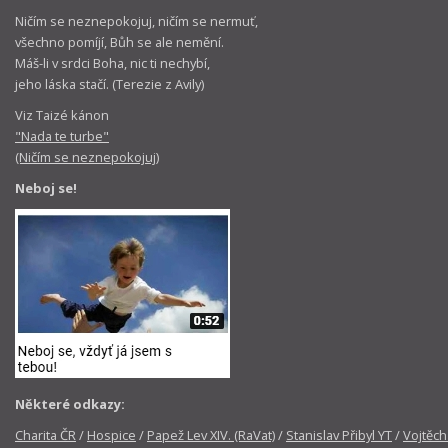
Ničím se neznepokojuj, ničím se nermuť,
všechno pomíjí, Bůh se ale nemění.
Máš-li v srdci Boha, nic ti nechybí,
jeho láska stačí. (Terezie z Avily)
Viz Taizé kánon
"Nada te turbe"
(Ničím se neznepokojuj)
Neboj se!
Některé odkazy:
Charita ČR
/
Hospice
/
Papež Lev XIV. (RaVat)
/
Stanislav Přibyl YT
/
Vojtěch