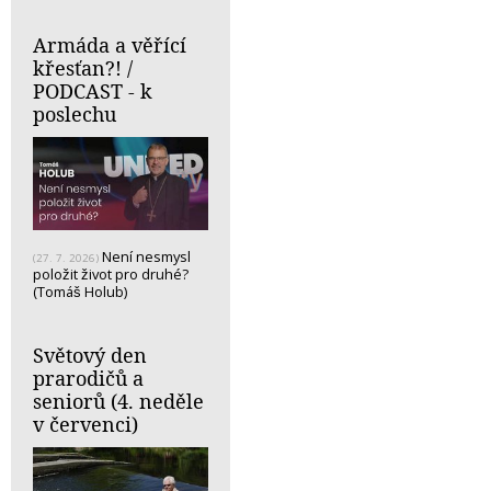
Armáda a věřící
křesťan?! /
PODCAST - k
poslechu
Není nesmysl
(27. 7. 2026)
položit život pro druhé?
(Tomáš Holub)
Světový den
prarodičů a
seniorů (4. neděle
v červenci)