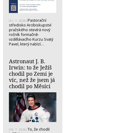
Pastorační
(21. 7. 2026)
středisko Arcibiskupství
pražského otevírá nový
ročník formačně-
vzdělávacího Kurzu Svatý
Pavel, který nabízí…
Astronaut J. B.
Irwin: to že Ježíš
chodil po Zemi je
víc, než že jsem já
chodil po Měsíci
To, že chodil
(19. 7. 2026)