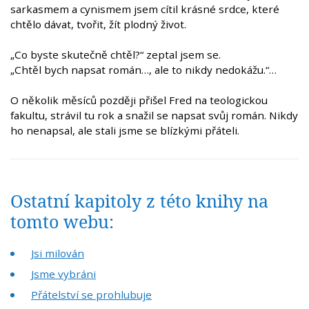
sarkasmem a cynismem jsem cítil krásné srdce, které
chtělo dávat, tvořit, žít plodný život.
„Co byste skutečně chtěl?“ zeptal jsem se.
„Chtěl bych napsat román…, ale to nikdy nedokážu.“…
O několik měsíců později přišel Fred na teologickou
fakultu, strávil tu rok a snažil se napsat svůj román. Nikdy
ho nenapsal, ale stali jsme se blízkými přáteli.
Ostatní kapitoly z této knihy na
tomto webu:
Jsi milován
Jsme vybráni
Přátelství se prohlubuje