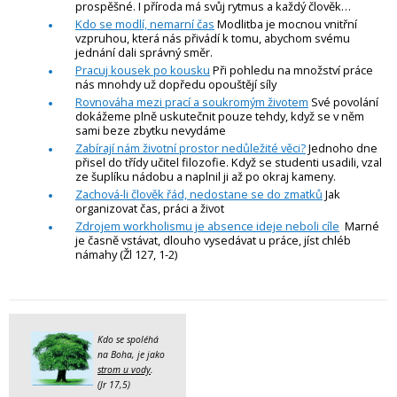
prospěšné. I příroda má svůj rytmus a každý člověk…
Kdo se modlí, nemarní čas
Modlitba je mocnou vnitřní
vzpruhou, která nás přivádí k tomu, abychom svému
jednání dali správný směr.
Pracuj kousek po kousku
Při pohledu na množství práce
nás mnohdy už dopředu opouštějí síly
Rovnováha mezi prací a soukromým životem
Své povolání
dokážeme plně uskutečnit pouze tehdy, když se v něm
sami beze zbytku nevydáme
Zabírají nám životní prostor nedůležité věci?
Jednoho dne
přisel do třídy učitel filozofie. Když se studenti usadili, vzal
ze šuplíku nádobu a naplnil ji až po okraj kameny.
Zachová-li člověk řád, nedostane se do zmatků
Jak
organizovat čas, práci a život
Zdrojem workholismu je absence ideje neboli cíle
Marné
je časně vstávat, dlouho vysedávat u práce, jíst chléb
námahy (Žl 127, 1-2)
Kdo se spoléhá
na Boha, je jako
strom u vody
.
(Jr 17,5)