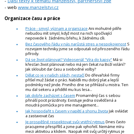
-
Další texty k tématu manželství, partnerství zde
- web
www.manzelstvi.cz
Organizace času a práce
Práce - smysl, význam a organizace
Ani mohutné pilíře
nebudou mít smysl, když most na nich spočívající
nepovede k žádnému břehu, k žádnému cíli.
Bez časového řádu v nás narůstá stres a nespokojenost
S
rozvojem techniky jsme se odpoutali od přirozeného řádu
přírody.
Dá se život plánovat? Videoseriál "Víra do kapsy"
Má si
křesťan život plánovat nebo má jen čekat na Boží volání?
Jak skloubit dar času a svobodné volby?
Dělat co je v našich silách, nestačí
Do dřevařské firmy
přišel muž žádat o práci. Nabídli mu dobrý plat a lepší
podmínky než jinde. Prvního dne se přihlásil u mistra. Ten
mu dal sekeru a přidělil mu kus lesa...
Jak dobře zacházet s časem
Promarněný čas s sebou
přináší pocit prázdnoty. Existuje jedna osvědčená a
moudrá pomůcka pro ime management...
Jak hospodařit s časem v napětí a shonu života
Jak ovládat
a zastavovat čas
Je prospěšné respektovat svůj vnitřní rytmus
Dnes často
pracujeme přespříliš a jsme pak vyhořelí. Nemáme míru
mezi aktivitou a klidem. Naopak mít svůj určitý rytmus je