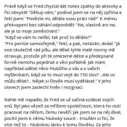
Právě když se Fred chystal dát notes zpátky do aktovky a
říci obvyklé "Děkuji vám," podíval jsem se na něj zpříma a
řekl jsem: "Povězte mi, děláte svou práci rád?" K mému
překvapení bez váhání odpověděl: "Ne, vlastně ani ne,
ale je to moje zaměstnání."
"Když se vám to nelíbí, tak proč to děláte?"
"Pro peníze samozřejmě," řekl, a pak, netázán, dodal: "Já
sice skutečně rád píšu, ale dělat tyhle malé noviny mě
otravuje, protože při té omezené délce a předepsané
formě nemohu pojednat o věci pořádně. Jak mám
například udělat něco hlubšího o vás a o vašich
myšlenkách, když se to musí vejít do 750 slov? ...Ale co
můžu dělat?... Nějak si člověk musí vydělávat." V jeho
slovech jsem zaslechl hněv i rezignaci.
Náhle mě napadlo, že Fred se už začíná vzdávat svých
snů. Byl jako vězeň za mřížemi společnosti, která ho nutí
pracovat na něčem, čemu nevěří. Jak jsem se na něj díval,
pocítil jsem k němu hluboký soucit - troufám si říci, že
více než to - hlubokou lásku k tomu člověku. Za jeho