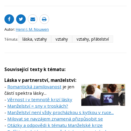
Autor:
Henri J. M. Nouwen
láska, vztahy
vztahy
vztahy, přátelství
Témata:
Související texty k tématu:
Láska v partnerství, manželství:
-
Romantická zamilovanost
je jen
částí spektra lásky...
-
Věrnost i v temnotě krizí lásky
-
Manželství = sny v troskách?
-
Manželství není vždy procházkou s kytkou v ruce...
-
Milovat se navzájem znamená přizpůsobit se
-
Otázky a odpovědi k tématu Manželské krize