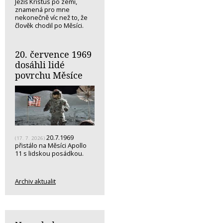
Ježíš Kristus po zemi,
znamená pro mne
nekonečně víc než to, že
člověk chodil po Měsíci.
20. července 1969
dosáhli lidé
povrchu Měsíce
20.7.1969
(17. 7. 2026)
přistálo na Měsíci Apollo
11 s lidskou posádkou.
Archiv aktualit