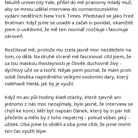
fakultě univerzity Yale, přišel do mé pracovny mladý muž,
aby se mnou udělal interview do connecticutského
vydání nedělních New York Times. Představil se jako Fred
Bratman. Když jsme se usadili a začali si povídat, okamžitě
jsem si uvědomil, že mě ten novinář rozčiluje i fascinuje
zároveň.
Rozčiloval mě, protože mu zcela jasně moc nezáleželo na
tom, co dělá. Na druhé straně mě fascinoval: cítil jsem, že
za tou maskou lhostejnosti je člověk duchovně živý -
dychtivý učit se a tvořit. Nějak jsem poznal, že mám proti
sobě člověka naplněného velkými osobními dary, který
naléhavě hledá, jak by je využil.
Když mi asi půl hodiny kladl otázky, které zjevně ani
jednoho z nás moc nezajímaly, bylo jasné, že interview se
chýlí ke konci. Měl být napsán článek, který by si pár lidí
přečetlo a mělo by z toho nepatrný - pokud vůbec jaký -
užitek. Oba jsme to věděli a oba jsme cítili, že jsme mohli
ten čas využít lépe.