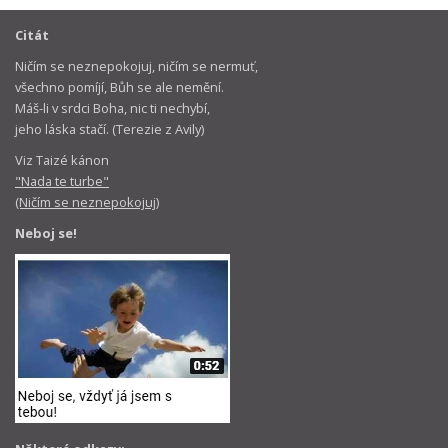
Citát
Ničím se neznepokojuj, ničím se nermuť,
všechno pomíjí, Bůh se ale nemění.
Máš-li v srdci Boha, nic ti nechybí,
jeho láska stačí. (Terezie z Avily)
Viz Taizé kánon
"Nada te turbe"
(Ničím se neznepokojuj)
Neboj se!