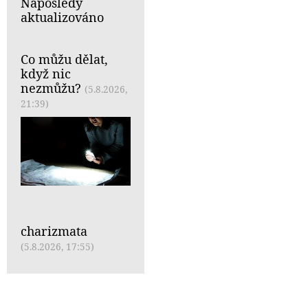
Naposledy
aktualizováno
Co můžu dělat,
když nic
nezmůžu?
(5.8.2026,
21:39)
charizmata
(5.8.2026, 17:55)