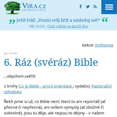
Ježíš řekl: „Vezmi svůj kříž a následuj mě!“
(Mt 16,24) -
Citát z Bible na každý den
Sekce:
Knihovna
Jan Heller
6. Ráz (svéráz) Bible
...abychom uvěřili
z knihy
Co je Bible - první orientace
, vydal(o):
Pastorační
středisko
Řekli jsme si už, co Bible není. Není to ani reportáž (ať
přesná či nepřesná), ani ovšem výmysly (ať zbožné či
svévolné). Jsou tu děje, ale nejsou to dějiny - v našem