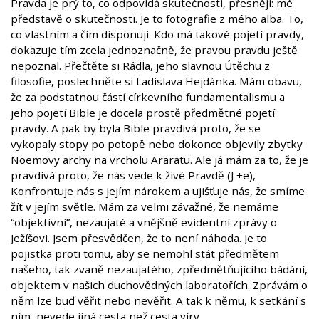
Pravda je prý to, co odpovídá skutečnosti, přesněji: mé
představě o skutečnosti. Je to fotografie z mého alba. To,
co vlastním a čím disponuji. Kdo má takové pojetí pravdy,
dokazuje tím zcela jednoznačně, že pravou pravdu ještě
nepoznal. Přečtěte si Rádla, jeho slavnou Útěchu z
filosofie, poslechněte si Ladislava Hejdánka. Mám obavu,
že za podstatnou částí církevního fundamentalismu a
jeho pojetí Bible je docela prostě předmětné pojetí
pravdy. A pak by byla Bible pravdivá proto, že se
vykopaly stopy po potopě nebo dokonce objevily zbytky
Noemovy archy na vrcholu Araratu. Ale já mám za to, že je
pravdivá proto, že nás vede k živé Pravdě (J +e),
Konfrontuje nás s jejím nárokem a ujišťuje nás, že smíme
žít v jejím světle. Mám za velmi závažné, že nemáme
“objektivní”, nezaujaté a vnějšně evidentní zprávy o
Ježíšovi. Jsem přesvědčen, že to není náhoda. Je to
pojistka proti tomu, aby se nemohl stát předmětem
našeho, tak zvaně nezaujatého, zpředmětňujícího bádání,
objektem v našich duchovědných laboratořích. Zprávám o
něm lze buď věřit nebo nevěřit. A tak k němu, k setkání s
ním, nevede jiná cesta než cesta víry.