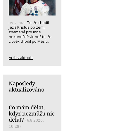
To, že chodil
(19. 7. 2026)
Ježíš Kristus po zemi,
znamená pro mne
nekonečně víc než to, že
člověk chodil po Měsíci.
Archiv aktualit
Naposledy
aktualizováno
Co mám dělat,
když nezmůžu nic
dělat?
(6.8.2026,
10:28)