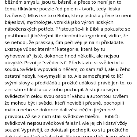
běžném smyslu. Jsou tu básně, a přece to není jen to,
čemu říkáváme poezie (od poiein - tvořit, tedy lidská
tvořivost). Mluví se to o Bohu, který jedná a přece to není
bájesloví, mythologie, vzniklá jako výron lidských
náboženských potřeb. Přistoupíte-li k Bibli a pokusíte se
postihnout ji běžnými literárními kategoriemi, vidíte, že
se nehodí, že praskají, čím pečlivěji je na ni přikládáte.
Existuje vůbec literární kategorie, která by tu
vyhovovala? Jistě, dokonce hned několik, ale nejsou
obvyklé. První je “svědectví”. Představte si svědectví u
soudu. Svědek vypovídá o něčem, co sám zažil, ale u čeho
ostatní nebyli. Nevymyslil si to. Ale samozřejmě to líčí
svými slovy a předkládá z prožité události právě jen to, co
z ní sám shlédl a co z toho pochopil. A stojí za svým
svědectvím celou svou osobní váhou a autoritou. Ovšem
že mohou být i svědci, kteří neviděli přesně, pochopili
málo a nebo se dokonce dali vést něčím jiným než
pravdou. Až se z nich stali svědkové falešní. - Bibličtí
svědkové nejsou svědkové falešní. Ale jejich lidství vždy
souzní. Vyprávějí, co dokázali pochopit, co si z prožitého
dokázali vnitřně přivlastnit. Nejsou reportéři, jsou svědci.