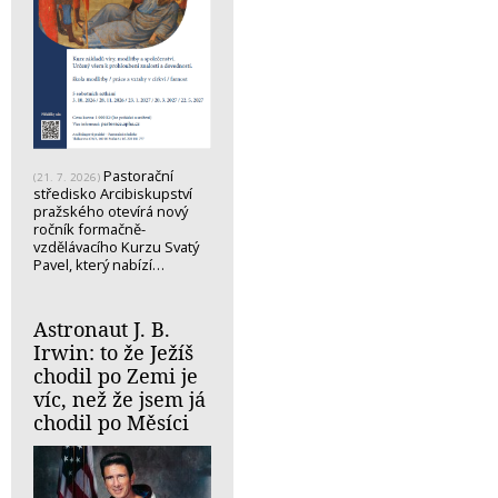
Pastorační
(21. 7. 2026)
středisko Arcibiskupství
pražského otevírá nový
ročník formačně-
vzdělávacího Kurzu Svatý
Pavel, který nabízí…
Astronaut J. B.
Irwin: to že Ježíš
chodil po Zemi je
víc, než že jsem já
chodil po Měsíci