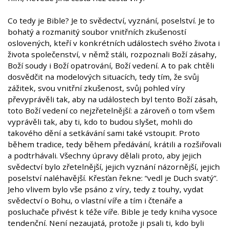
Co tedy je Bible? Je to svědectví, vyznání, poselství. Je to
bohatý a rozmanitý soubor vnitřních zkušeností
oslovených, kteří v konkrétních událostech svého života i
života společenství, v němž stáli, rozpoznali Boží zásahy,
Boží soudy i Boží opatrování, Boží vedení. A to pak chtěli
dosvědčit na modelových situacích, tedy tím, že svůj
zážitek, svou vnitřní zkušenost, svůj pohled víry
převyprávěli tak, aby na událostech byl tento Boží zásah,
toto Boží vedení co nejzřetelnější: a zároveň o tom všem
vyprávěli tak, aby ti, kdo to budou slyšet, mohli do
takového dění a setkávání sami také vstoupit. Proto
během tradice, tedy během předávání, krátili a rozšiřovali
a podtrhávali. Všechny úpravy dělali proto, aby jejich
svědectví bylo zřetelnější, jejich vyznání názornější, jejich
poselství naléhavější. Křesťan řekne: “vedl je Duch svatý”.
Jeho vlivem bylo vše psáno z víry, tedy z touhy, vydat
svědectví o Bohu, o vlastní víře a tím i čtenáře a
posluchače přivést k téže víře. Bible je tedy kniha vysoce
tendenční. Není nezaujatá, protože ji psali ti, kdo byli