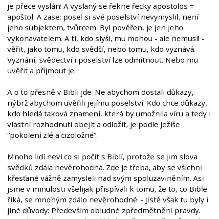
je přece vyslán! A vyslaný se řekne řecky apostolos =
apoštol. A zase: posel si své poselství nevymyslil, není
jeho subjektem, tvůrcem. Byl pověřen, je jen jeho
vykonavatelem. A ti, kdo slyší, mu mohou - ale nemusí! -
věřit, jako tomu, kdo svědčí, nebo tomu, kdo vyznává.
Vyznání, svědectví i poselství lze odmítnout. Nebo mu
uvěřit a přijmout je.
A o to přesně v Bibli jde: Ne abychom dostali důkazy,
nýbrž abychom uvěřili jejímu poselství. Kdo chce důkazy,
kdo hledá taková znamení, která by umožnila víru a tedy i
vlastní rozhodnutí obejít a odložit, je podle Ježíše
“pokolení zlé a cizoložné”.
Mnoho lidí neví co si počít s Biblí, protože se jim slova
svědků zdála nevěrohodná. Zde je třeba, aby se všichni
křesťané vážně zamysleli nad svým spoluzaviněním. Asi
jsme v minulosti všelijak přispívali k tomu, že to, co Bible
říká, se mnohým zdálo nevěrohodné. - Jistě však tu byly i
jiné důvody: Především obludné zpředmětnění pravdy.