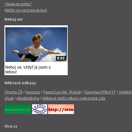
"Nada te turbe"
(Ničím se neznepokojuj)
Neboj se!
Některé odkazy:
Charita ČR
/
Hospice
/
Papež Lev XIV. (RaVat)
/
Stanislav Přibyl YT
/
Vojtěch
chval
/
HledámBoha
/
Některé další odkazy naleznete zde
Vira.cz