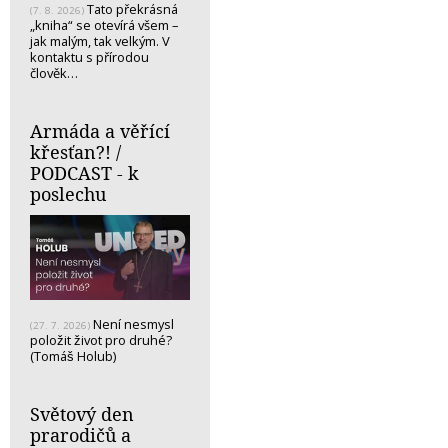
Tato překrásná
(7. 8. 2026)
„kniha“ se otevírá všem –
jak malým, tak velkým. V
kontaktu s přírodou
člověk…
Armáda a věřící
křesťan?! /
PODCAST - k
poslechu
Není nesmysl
(27. 7. 2026)
položit život pro druhé?
(Tomáš Holub)
Světový den
prarodičů a