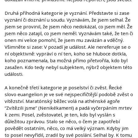
Druhá příhodná kategorie je vyznání. Představte si zase
vyznání či doznání u soudu. Vyznávám, že jsem selhal. Že
jsem se provinil, že jsem něco nedokázal, co jsem měl. Že
jsem něco zatajil, co jsem neměl. Vyznávám také, že ten či
onen mi velice pomohl, že jsem mu zavázán a vděčný.
Všimněte si zase: V pozadí je událost. Ale nereferuje se o
ní objektivně: vypráví o ní ten, koho se hluboce dotkla,
koho poznamenala, ba možná přímo přetvořila, kdo byl
zasažen. Kdo tedy nebyl subjektem, nýbrž objektem této
události.
A konečně třetí kategorie je poselství či zvěst. Řecké
slovo euangelion je ve své nejspecifičtější podobě zvěst o
vítězství. Maratónský běžec volá na athénské agoře
“Zvítězili jsme” (Nenikékamen!) a padá vyčerpáním mrtev
k zemi. Posel, zvěstovatel, je ten, kdo byl vyslán s
důležitou zprávou. Stalo se něco, o čem je zapotřebí
povědět ostatním, něco, co má velký význam. Kdyby jim
to posel nevyřídil, zradil by své poslání. Selhal by. K tomu