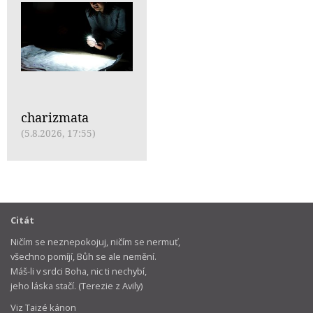
charizmata
(5.8.2026, 17:55)
Citát
Ničím se neznepokojuj, ničím se nermuť,
všechno pomíjí, Bůh se ale nemění.
Máš-li v srdci Boha, nic ti nechybí,
jeho láska stačí. (Terezie z Avily)
Viz Taizé kánon