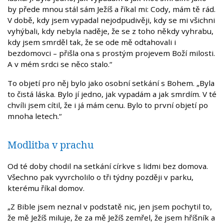
by přede mnou stál sám Ježíš a říkal mi: Cody, mám tě rád.
V době, kdy jsem vypadal nejodpudivěji, kdy se mi všichni
vyhýbali, kdy nebyla naděje, že se z toho někdy vyhrabu,
kdy jsem smrděl tak, že se ode mě odtahovali i
bezdomovci – přišla ona s prostým projevem Boží milosti.
A v mém srdci se něco stalo.“
To objetí pro něj bylo jako osobní setkání s Bohem. „Byla
to čistá láska. Bylo jí jedno, jak vypadám a jak smrdím. V té
chvíli jsem cítil, že i já mám cenu. Bylo to první objetí po
mnoha letech.“
Modlitba v prachu
Od té doby chodil na setkání církve s lidmi bez domova.
Všechno pak vyvrcholilo o tři týdny později v parku,
kterému říkal domov.
„Z Bible jsem neznal v podstatě nic, jen jsem pochytil to,
že mě Ježíš miluje, že za mě Ježíš zemřel, že jsem hříšník a