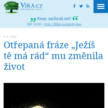
Pane, zachraň mě!
(Mt 14,30) -
Citát z Bible na každý den
3. 6. 2025
Otřepaná fráze „Ježíš
tě má rád“ mu změnila
život