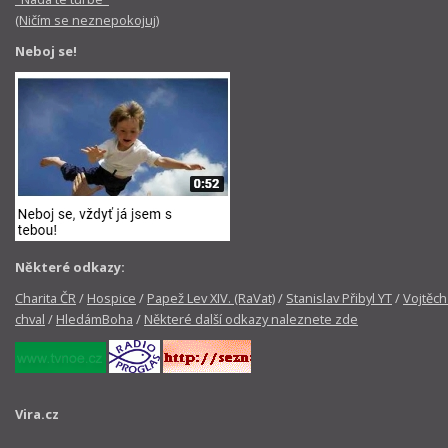
(Ničím se neznepokojuj)
Neboj se!
Některé odkazy:
Charita ČR
/
Hospice
/
Papež Lev XIV. (RaVat)
/
Stanislav Přibyl YT
/
Vojtěch
chval
/
HledámBoha
/
Některé další odkazy naleznete zde
Vira.cz