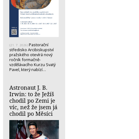
Pastorační
(21. 7. 2026)
středisko Arcibiskupství
pražského otevírá nový
ročník formačně-
vzdělávacího Kurzu Svatý
Pavel, který nabízí…
Astronaut J. B.
Irwin: to že Ježíš
chodil po Zemi je
víc, než že jsem já
chodil po Měsíci