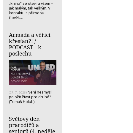
„kniha“ se otevírá všem –
jak malým, tak velkým. V
kontaktu s přírodou
člověk…
Armáda a věřící
křesťan?! /
PODCAST - k
poslechu
Není nesmysl
(27. 7. 2026)
položit život pro druhé?
(Tomáš Holub)
Světový den
prarodičů a
seniorů (4. neděle