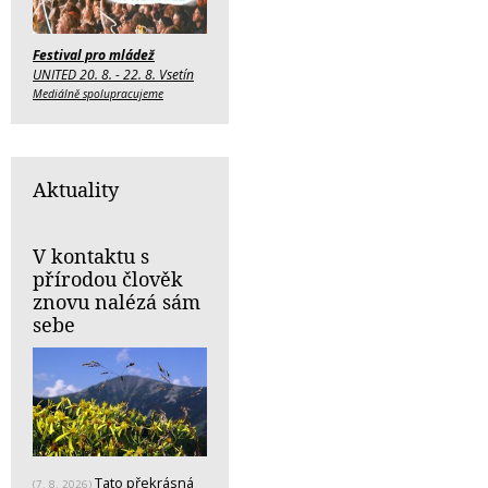
Festival pro mládež
UNITED 20. 8. - 22. 8. Vsetín
Mediálně spolupracujeme
Aktuality
V kontaktu s
přírodou člověk
znovu nalézá sám
sebe
Tato překrásná
(7. 8. 2026)