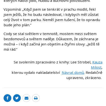
kterých nabízí jídlo, hudbu a duchovní povzbuzení.
Vzpomíná: „Když jsem se tenkrát v prachu modlil, řekl
jsem Ježíši, že ho budu následovat, i kdybych měl zůstat
celý život v tom parku. Neměl jsem tušení, že to opravdu
bude jeho plán.“
Cody se stal světlem v temnotě, mostem mezi světem
bezdomovců a světem naděje. Důkazem, že záchrana je
možná – i když začíná jen objetím a čtyřmi slovy: „Ježíš tě
má rád.“
Se svolením zpracováno z knihy: Lee Strobel,
Kauza
Milost
,
kterou vydalo nakladatelství
Návrat domů
. Redakčně
upraveno, zkráceno.