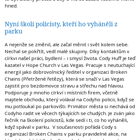
hned.
Nyní školí policisty, kteří ho vyháněli z
parku
A nejenže se změnil, ale začal měnit i svět kolem sebe.
Nechal se pokřtít, vedl malé skupiny. Díky kontaktům v
církvi našel práci, bydlení – i smysl života. Cody Huff je teď
kazatel v Hope Church v Las Vegas. Pracuje s neutuchající
energií jako dobrovolnický ředitel v organizaci Broken
Chains (Přetržené řetězy), která se snaží v Las Vegas
zajistit pro bezdomovce stravu a střechu nad hlavou.
Podporuje ji mnoho církví i místních firem, včetně
majitele obchodu, který volával na Codyho policii, když se
mu potloukal po parkovišti. Primátor města si nechává od
Codyho radit ve věcech týkajících se chudých. Je zván jako
řečník na školení policistů, kde sedí i ti, co ho vyháněli,
když spával v parku. V současnosti pořádá Cody s
organizací Broken Chains v parku pravidelné akce, na