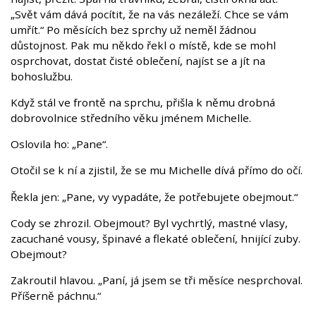
„Svět vám dává pocítit, že na vás nezáleží. Chce se vám
umřít.“ Po měsících bez sprchy už neměl žádnou
důstojnost. Pak mu někdo řekl o místě, kde se mohl
osprchovat, dostat čisté oblečení, najíst se a jít na
bohoslužbu.
Když stál ve frontě na sprchu, přišla k němu drobná
dobrovolnice středního věku jménem Michelle.
Oslovila ho: „Pane“.
Otočil se k ní a zjistil, že se mu Michelle dívá přímo do očí.
Řekla jen: „Pane, vy vypadáte, že potřebujete obejmout.“
Cody se zhrozil. Obejmout? Byl vychrtlý, mastné vlasy,
zacuchané vousy, špinavé a flekaté oblečení, hnijící zuby.
Obejmout?
Zakroutil hlavou. „Paní, já jsem se tři měsíce nesprchoval.
Příšerně páchnu.“