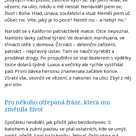
vězení, na ulici, nikdo o mě nestál. Nenáviděl jsem se,
život i Boha. Hlad, únava, zoufalství a stud. Neměl jsem už
vůbec nic. Víte, jaký je to pocit? Nemít nic – a nebýt nic.“
Narodil se v Kalifornii patnáctileté matce. Otce nepoznal.
Namísto lásky zažíval týrání. Ve dvanácti marihuana, ve
třinácti útěk z domova. Čtrnáct – detenční zařízení,
patnáct – nápravný ústav. Tam se naučil vyrábět a
prodávat drogy. Po propuštění se stal dealerem s výdělky
tisíce dolarů týdně. Luxus a večírky ale rychle vystřídal
pád. První dávka heroinu znamenala začátek konce.
Ztratil vše, skončil ve vězení, a nakonec na ulici. Zbyl z něj
jen stín.
Pro někoho otřepaná fráze, která mu
změnila život
Zpočátku nevěděl, jak přežít jako bezdomovec. S
batohem a zubní pastou se ptal ostatních, kde se umýt,
najíst, přežít. Spal na trávníku, žebral, čistil okna aut.