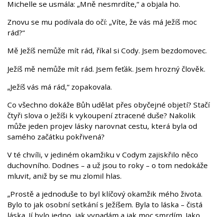
Michelle se usmála: „Mně nesmrdíte,“ a objala ho.
Znovu se mu podívala do očí: „Víte, že vás má Ježíš moc
rád?“
Mě Ježíš nemůže mít rád, říkal si Cody. Jsem bezdomovec.
Ježíš mě nemůže mít rád. Jsem feťák. Jsem hrozný člověk.
„Ježíš vás má rád,“ zopakovala.
Co všechno dokáže Bůh udělat přes obyčejné objetí? Stačí
čtyři slova o Ježíši k vykoupení ztracené duše? Nakolik
může jeden projev lásky narovnat cestu, která byla od
samého začátku pokřivená?
V té chvíli, v jediném okamžiku v Codym zajiskřilo něco
duchovního. Dodnes – a už jsou to roky – o tom nedokáže
mluvit, aniž by se mu zlomil hlas.
„Prostě a jednoduše to byl klíčový okamžik mého života.
Bylo to jak osobní setkání s Ježíšem. Byla to láska – čistá
láska. Jí bylo jedno, jak vypadám a jak moc smrdím. Jako