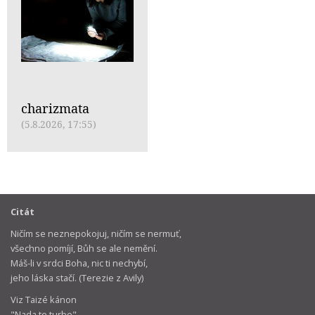
charizmata
(5.8.2026, 17:55)
Citát
Ničím se neznepokojuj, ničím se nermuť,
všechno pomíjí, Bůh se ale nemění.
Máš-li v srdci Boha, nic ti nechybí,
jeho láska stačí. (Terezie z Avily)
Viz Taizé kánon
"Nada te turbe"