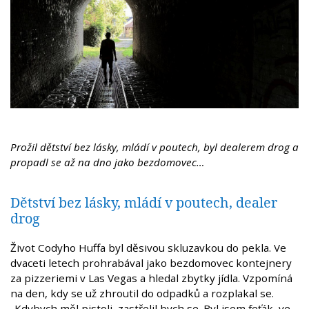
Prožil dětství bez lásky, mládí v poutech, byl dealerem drog a
propadl se až na dno jako bezdomovec…
Dětství bez lásky, mládí v poutech, dealer
drog
Život Codyho Huffa byl děsivou skluzavkou do pekla. Ve
dvaceti letech prohrabával jako bezdomovec kontejnery
za pizzeriemi v Las Vegas a hledal zbytky jídla. Vzpomíná
na den, kdy se už zhroutil do odpadků a rozplakal se.
„Kdybych měl pistoli, zastřelil bych se. Byl jsem feťák, ve