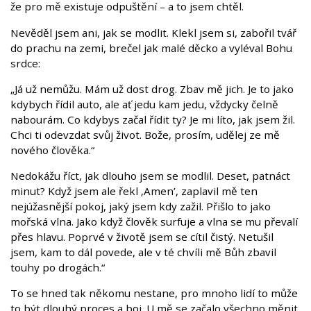
že pro mě existuje odpuštění – a to jsem chtěl.
Nevěděl jsem ani, jak se modlit. Klekl jsem si, zabořil tvář
do prachu na zemi, brečel jak malé děcko a vyléval Bohu
srdce:
„Já už nemůžu. Mám už dost drog. Zbav mě jich. Je to jako
kdybych řídil auto, ale ať jedu kam jedu, vždycky čelně
nabourám. Co kdybys začal řídit ty? Je mi líto, jak jsem žil.
Chci ti odevzdat svůj život. Bože, prosím, udělej ze mě
nového člověka.“
Nedokážu říct, jak dlouho jsem se modlil. Deset, patnáct
minut? Když jsem ale řekl ‚Amen’, zaplavil mě ten
nejúžasnější pokoj, jaký jsem kdy zažil. Přišlo to jako
mořská vlna. Jako když člověk surfuje a vlna se mu převalí
přes hlavu. Poprvé v životě jsem se cítil čistý. Netušil
jsem, kam to dál povede, ale v té chvíli mě Bůh zbavil
touhy po drogách.“
To se hned tak někomu nestane, pro mnoho lidí to může
to být dlouhý proces a boj. U mě se začalo všechno měnit