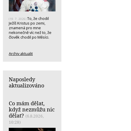
To, že chodil
(19. 7. 2026)
Ježíš Kristus po zemi,
znamená pro mne
nekonečně víc než to, že
člověk chodil po Měsíci.
Archiv aktualit
Naposledy
aktualizováno
Co mám dělat,
když nezmůžu nic
dělat?
(6.8.2026,
10:28)