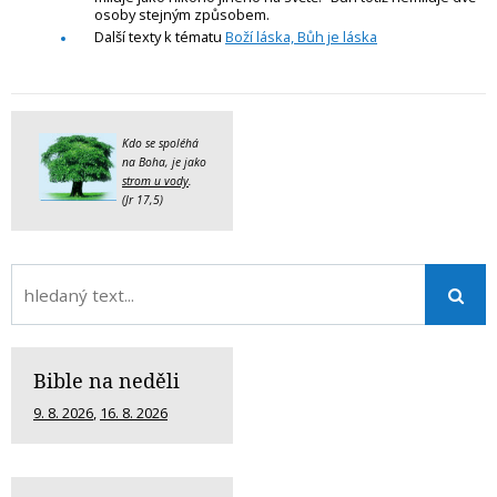
osoby stejným způsobem.
Další texty k tématu
Boží láska, Bůh je láska
Kdo se spoléhá
na Boha, je jako
strom u vody
.
(Jr 17,5)
Bible na neděli
9. 8. 2026
,
16. 8. 2026