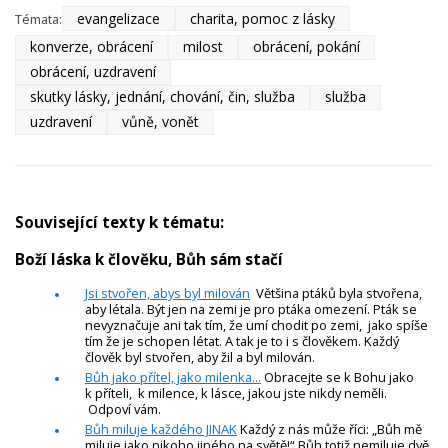
evangelizace
charita, pomoc z lásky
Témata:
konverze, obrácení
milost
obrácení, pokání
obrácení, uzdravení
skutky lásky, jednání, chování, čin, služba
služba
uzdravení
vůně, vonět
Související texty k tématu:
Boží láska k člověku, Bůh sám stačí
Jsi stvořen, abys byl milován
Většina ptáků byla stvořena,
aby létala. Být jen na zemi je pro ptáka omezení. Pták se
nevyznačuje ani tak tím, že umí chodit po zemi, jako spíše
tím že je schopen létat. A tak je to i s člověkem. Každý
člověk byl stvořen, aby žil a byl milován.
Bůh jako přítel, jako milenka...
Obracejte se k Bohu jako
k příteli, k milence, k lásce, jakou jste nikdy neměli.
Odpoví vám.
Bůh miluje každého JINAK
Každý z nás může říci: „Bůh mě
miluje jako nikoho jiného na světě!“ Bůh totiž nemiluje dvě