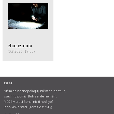
charizmata
(5.8.2026, 17:55)
Citát
Ničím se neznepokojuj, ničím se nermuť,
všechno pomíjí, Bůh se ale nemění.
Máš-li v srdci Boha, nic ti nechybí,
jeho láska stačí. (Terezie z Avily)