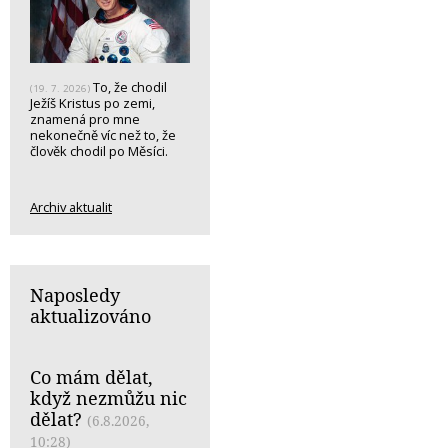
To, že chodil
(19. 7. 2026)
Ježíš Kristus po zemi,
znamená pro mne
nekonečně víc než to, že
člověk chodil po Měsíci.
Archiv aktualit
Naposledy
aktualizováno
Co mám dělat,
když nezmůžu nic
dělat?
(6.8.2026,
10:28)