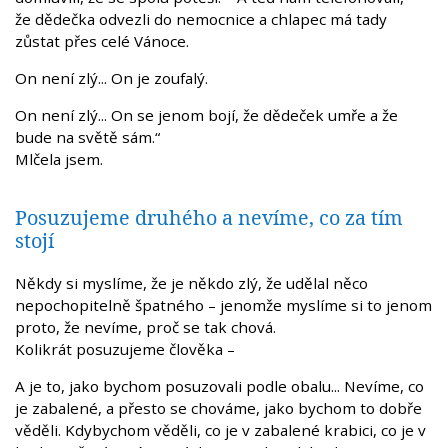
že dědečka odvezli do nemocnice a chlapec má tady
zůstat přes celé Vánoce.
On není zlý... On je zoufalý.
On není zlý... On se jenom bojí, že dědeček umře a že
bude na světě sám.“
Mlčela jsem.
Posuzujeme druhého a nevíme, co za tím
stojí
Někdy si myslíme, že je někdo zlý, že udělal něco
nepochopitelně špatného – jenomže myslíme si to jenom
proto, že nevíme, proč se tak chová.
Kolikrát posuzujeme člověka –
A je to, jako bychom posuzovali podle obalu... Nevíme, co
je zabalené, a přesto se chováme, jako bychom to dobře
věděli. Kdybychom věděli, co je v zabalené krabici, co je v