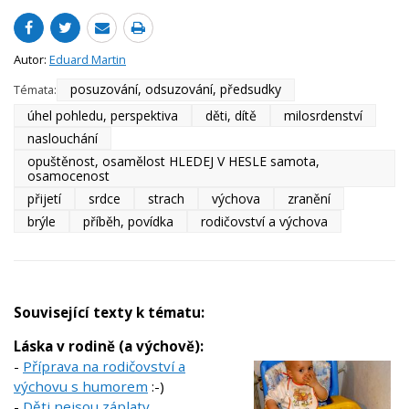
Autor:
Eduard Martin
posuzování, odsuzování, předsudky
Témata:
úhel pohledu, perspektiva
děti, dítě
milosrdenství
naslouchání
opuštěnost, osamělost HLEDEJ V HESLE samota,
osamocenost
přijetí
srdce
strach
výchova
zranění
brýle
příběh, povídka
rodičovství a výchova
Související texty k tématu:
Láska v rodině (a výchově):
-
Příprava na rodičovství a
výchovu s humorem
:-)
-
Děti nejsou záplaty