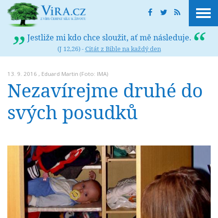
Jestliže mi kdo chce sloužit, ať mě následuje.
(J 12,26) -
Citát z Bible na každý den
13. 9. 2016 ,
Eduard Martin
(Foto: IMA)
Nezavírejme druhé do
svých posudků