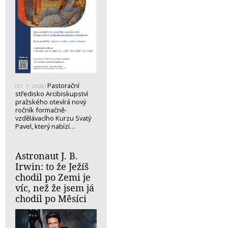
Pastorační
(21. 7. 2026)
středisko Arcibiskupství
pražského otevírá nový
ročník formačně-
vzdělávacího Kurzu Svatý
Pavel, který nabízí…
Astronaut J. B.
Irwin: to že Ježíš
chodil po Zemi je
víc, než že jsem já
chodil po Měsíci