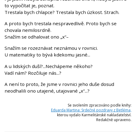
to vypočítat je, poznat.
Trestala bych chlapce? Trestala bych úzkost. Strach.
A proto bych trestala nespravedlivě. Proto bych se
chovala nemilosrdně.
Snažím se odhalovat ono „x“–
Snažím se rozeznávat neznámou v rovnici.
U matematiky to bývá kdekomu jasné...
A u lidských duší?...Nechápeme někoho?
Vadí nám? Rozčiluje nás...?
A není to proto, že jsme v rovnici jeho duše dosud
neodhalili ono utajené, utajované „x“...?
Se svolením zpracováno podle knihy:
Eduarda Martina: Srdečné pozdravy z Betléma,
kterou vydalo Karmelitánské nakladatelství.
Redakčně upraveno.