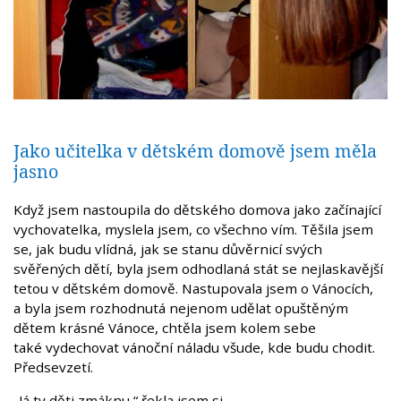
Jako učitelka v dětském domově jsem měla
jasno
Když jsem nastoupila do dětského domova jako začínající
vychovatelka, myslela jsem, co všechno vím. Těšila jsem
se, jak budu vlídná, jak se stanu důvěrnicí svých
svěřených dětí, byla jsem odhodlaná stát se nejlaskavější
tetou v dětském domově. Nastupovala jsem o Vánocích,
a byla jsem rozhodnutá nejenom udělat opuštěným
dětem krásné Vánoce, chtěla jsem kolem sebe
také vydechovat vánoční náladu všude, kde budu chodit.
Předsevzetí.
„Já ty děti zmáknu,“ řekla jsem si.