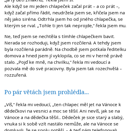
Ale když se mi jeden chlapeček začal prát – a co prát –,
když začal přímo řádit, neudržela jsem se, křičela jsem na
něj jako siréna. Odtrhla jsem ho od jiného chlapečka, se
kterým se rval. „Tohle ti jen tak neprojde,“ řekla jsem mu.
Ne, teď jsem se nechtěla s tímhle chlapečkem bavit.
Nerada se rozhoduji, když jsem rozčilená. A tehdy jsem
byla rozčilená parádně. Na chodbě jsem potkala ředitelku
domova a hned jsem jí vyklopila, co se mi v herně právě
stalo. „Pojď ke mně, na chvilku,“ řekla mi vedoucí a
pozvala mě do své pracovny. Byla jsem tak rozechvělá –
rozzuřená.
Po pár větách jsem prohlédla...
„Víš,“ řekla mi vedoucí, „ten chlapec měl jet na Vánoce k
dědečkovi na vesnici a moc se těšil. Ani nevíš, jak se na
Vánoce a na dědečka těšil... Dědeček je sice starý a slabý,
vnuka si k sobě vzít nastálo nemůže, ale na Vánoce se
domluvili, že se spolu potěší. – A teď nám telefonovali,