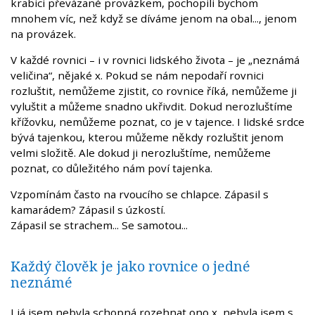
krabici převázané provázkem, pochopili bychom
mnohem víc, než když se díváme jenom na obal..., jenom
na provázek.
V každé rovnici – i v rovnici lidského života – je „neznámá
veličina“, nějaké x. Pokud se nám nepodaří rovnici
rozluštit, nemůžeme zjistit, co rovnice říká, nemůžeme ji
vyluštit a můžeme snadno ukřivdit. Dokud nerozluštíme
křížovku, nemůžeme poznat, co je v tajence. I lidské srdce
bývá tajenkou, kterou můžeme někdy rozluštit jenom
velmi složitě. Ale dokud ji nerozluštíme, nemůžeme
poznat, co důležitého nám poví tajenka.
Vzpomínám často na rvoucího se chlapce. Zápasil s
kamarádem? Zápasil s úzkostí.
Zápasil se strachem... Se samotou...
Každý člověk je jako rovnice o jedné
neznámé
I já jsem nebyla schopná rozehnat ono x, nebyla jsem s