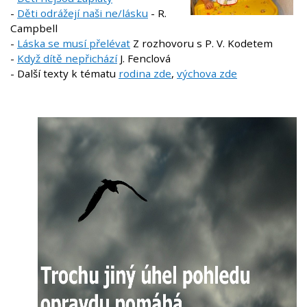
-
Děti odrážejí naši ne/lásku
- R.
Campbell
-
Láska se musí přelévat
Z rozhovoru s P. V. Kodetem
-
Když dítě nepřichází
J. Fenclová
- Další texty k tématu
rodina zde
,
výchova zde