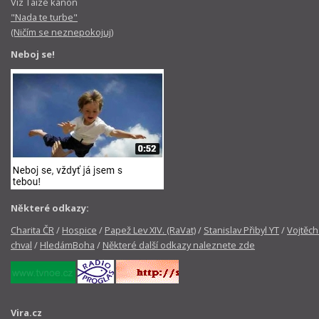
Viz Taizé kánon
"Nada te turbe"
(Ničím se neznepokojuj)
Neboj se!
Některé odkazy:
Charita ČR
/
Hospice
/
Papež Lev XIV. (RaVat)
/
Stanislav Přibyl YT
/
Vojtěch
chval
/
HledámBoha
/
Některé další odkazy naleznete zde
Vira.cz