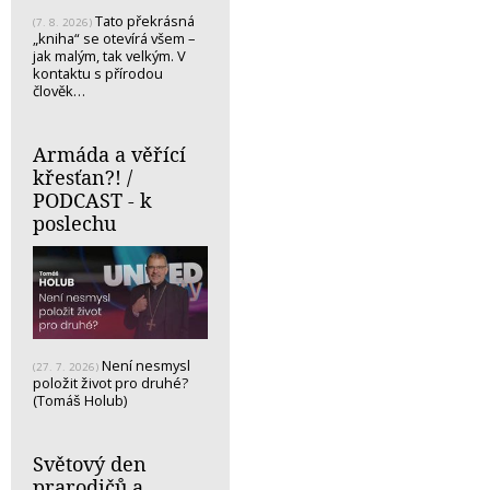
Tato překrásná
(7. 8. 2026)
„kniha“ se otevírá všem –
jak malým, tak velkým. V
kontaktu s přírodou
člověk…
Armáda a věřící
křesťan?! /
PODCAST - k
poslechu
Není nesmysl
(27. 7. 2026)
položit život pro druhé?
(Tomáš Holub)
Světový den
prarodičů a