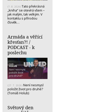
Tato překrásná
(7. 8. 2026)
„kniha“ se otevírá všem –
jak malým, tak velkým. V
kontaktu s přírodou
člověk…
Armáda a věřící
křesťan?! /
PODCAST - k
poslechu
Není nesmysl
(27. 7. 2026)
položit život pro druhé?
(Tomáš Holub)
Světový den