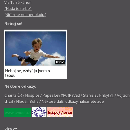
Viz Taizé kánon
"Nada te turbe"
(Ničím se neznepokojuj)
Neboj se!
Některé odkazy:
Charita ČR
/
Hospice
/
Papež Lev XIV. (RaVat)
/
Stanislav Přibyl YT
/
Vojtěch
chval
/
HledámBoha
/
Některé další odkazy naleznete zde
Vira.cz