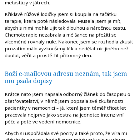
metastázy v játrech.
Křiklavě růžové lodičky jsem si koupila na začátku
terapie, která poté následovala. Musela jsem je mít,
abych s nimi mohla ujít tak dlouhou a náročnou cestu.
Chemoterapie nezabrala a mé šance na přežití se
víceméně rovnaly nule. Nakonec jsem se rozhodla zkusit
prozatím málo vyzkoušený lék a nedělat nic jiného než
doufat, věřit a prostě žít přítomný den.
Boží e-mailovou adresu neznám, tak jsem
mu psala dopisy
Krátce nato jsem napsala odborný článek do časopisu o
ošetřovatelství, v němž jsem popsala své zkušenosti
pacientky v nemocnici – já, která jsem téměř třicet let
pracovala nejprve jako sestra na jednotce intenzivní
péče a poté ve vedení nemocnice.
Abych si uspořádala své pocity a také proto, že víra mi
vždy byla oporou, hodně jsem tehdy mluvila s Bohem –