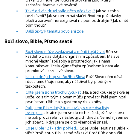
zachránil život ve své továrně...
Také od vás druzí stále něco očekávají?
Jak se z toho
nezbláznit? Jak se nenechat vláčet životem požadavky
okolí a zároveň nerezignovat na pomoc druhým? Jak umět
odmítnout?
Další texty k tématu povolání zde
Boží slovo, Bible, Písmo svaté
Boží slovo může zavlažovat a měnit i tvůj život
Bůh se
každého z nás dotýká originálním způsobem. Má své
mnohé vlastní způsoby a prostředky, jak s námi
komunikovat. Zcela výjimečným způsobem k nám ale
promlouvá skrze své slovo…
Jsi-li na dně, chop se Božího Slova
Boží Slovo nám dává
růst a umožňuje nám, aby náš život byl plodný i v
těžkostech.
Chtěl jsem Boha trochu vycukat
„Ha, a teď koukej ty skvělej
Bože, co s tím tvým slovem můžu provést!“ řekl jsem, vzal
první stranu Bible a s gustem vytrhl z knihy.
Pálil jsem Bible, když tu mi uvízly v ruce dva listy
evangelia
a krátce jsem se do nich začetl. Ježíšova slova
mě pak provázela i v následujících dnech. Nemohl jsem se
jich zbavit, i když jsem se o to všemožně snažil.
Co je Bible? Základní pohled...
Co je Bible? Nutí nás Bible k
víře? Proč jsou v Bibli samé zákazy? Proč Bůh dopouští