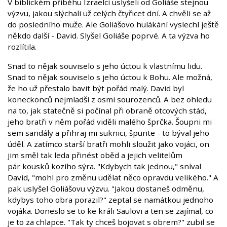
V biblickém příběhu Izraelci uslyšeli od Goliáše stejnou
výzvu, jakou slýchali už celých čtyřicet dní. A chvěli se až
do posledního muže. Ale Goliášovo hulákání vyslechl ještě
někdo další - David. Slyšel Goliáše poprvé. A ta výzva ho
rozlítila.
Snad to nějak souviselo s jeho úctou k vlastnímu lidu.
Snad to nějak souviselo s jeho úctou k Bohu. Ale možná,
že ho už přestalo bavit být pořád malý. David byl
koneckonců nejmladší z osmi sourozenců. A bez ohledu
na to, jak statečně si počínal při obraně otcových stád,
jeho bratři v něm pořád viděli malého šprčka. Šoupni mi
sem sandály a přihraj mi suknici, špunte - to býval jeho
úděl. A zatímco starší bratři mohli sloužit jako vojáci, on
jim směl tak leda přinést oběd a jejich velitelům
pár kousků kozího sýra. "Kdybych tak jednou," sníval
David, "mohl pro změnu udělat něco opravdu velikého." A
pak uslyšel Goliášovu výzvu. "Jakou dostaneš odměnu,
kdybys toho obra porazil?" zeptal se namátkou jednoho
vojáka. Doneslo se to ke králi Saulovi a ten se zajímal, co
je to za chlapce. "Tak ty chceš bojovat s obrem?" zubil se