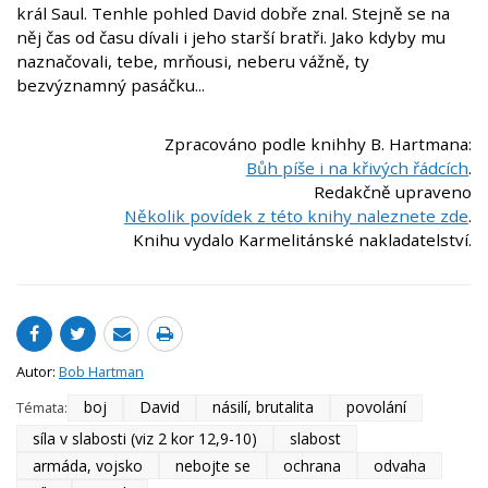
král Saul. Tenhle pohled David dobře znal. Stejně se na
něj čas od času dívali i jeho starší bratři. Jako kdyby mu
naznačovali, tebe, mrňousi, neberu vážně, ty
bezvýznamný pasáčku...
Zpracováno podle knihhy B. Hartmana:
Bůh píše i na křivých řádcích
.
Redakčně upraveno
Několik povídek z této knihy naleznete zde
.
Knihu vydalo Karmelitánské nakladatelství.
Autor:
Bob Hartman
boj
David
násilí, brutalita
povolání
Témata:
síla v slabosti (viz 2 kor 12,9-10)
slabost
armáda, vojsko
nebojte se
ochrana
odvaha