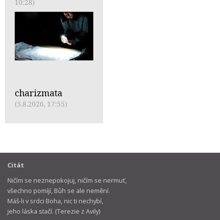
10:28)
charizmata
(5.8.2026, 17:55)
Citát
Ničím se neznepokojuj, ničím se nermuť,
všechno pomíjí, Bůh se ale nemění.
Máš-li v srdci Boha, nic ti nechybí,
jeho láska stačí. (Terezie z Avily)