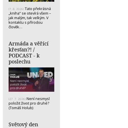
Tato překrásná
(7. 8. 2026)
„kniha“ se otevírá všem –
jak malým, tak velkým. V
kontaktu s přírodou
člověk…
Armáda a věřící
křesťan?! /
PODCAST - k
poslechu
Není nesmysl
(27. 7. 2026)
položit život pro druhé?
(Tomáš Holub)
Světový den