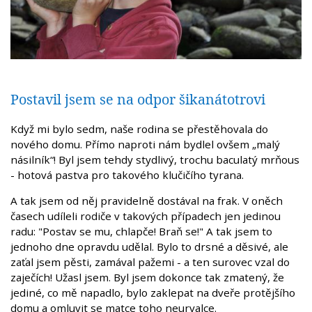
Postavil jsem se na odpor šikanátotrovi
Když mi bylo sedm, naše rodina se přestěhovala do
nového domu. Přímo naproti nám bydlel ovšem „malý
násilník“! Byl jsem tehdy stydlivý, trochu baculatý mrňous
- hotová pastva pro takového klučičího tyrana.
A tak jsem od něj pravidelně dostával na frak. V oněch
časech udíleli rodiče v takových případech jen jedinou
radu: "Postav se mu, chlapče! Braň se!" A tak jsem to
jednoho dne opravdu udělal. Bylo to drsné a děsivé, ale
zaťal jsem pěsti, zamával pažemi - a ten surovec vzal do
zaječích! Užasl jsem. Byl jsem dokonce tak zmatený, že
jediné, co mě napadlo, bylo zaklepat na dveře protějšího
domu a omluvit se matce toho neurvalce.