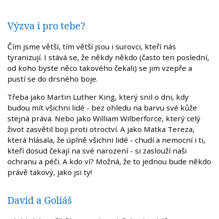
Výzva i pro tebe?
Čím jsme větší, tím větší jsou i surovci, kteří nás
tyranizují. I stává se, že někdy někdo (často ten poslední,
od koho byste něco takového čekali) se jim vzepře a
pustí se do drsného boje.
Třeba jako Martin Luther King, který snil o dni, kdy
budou mít všichni lidé - bez ohledu na barvu své kůže
stejná práva. Nebo jako William Wilberforce, který celý
život zasvětil boji proti otroctví. A jako Matka Tereza,
která hlásala, že úplně všichni lidé - chudí a nemocní i ti,
kteří dosud čekají na své narození - si zaslouží naši
ochranu a péči. A kdo ví? Možná, že to jednou bude někdo
právě takový, jako jsi ty!
David a Goliáš