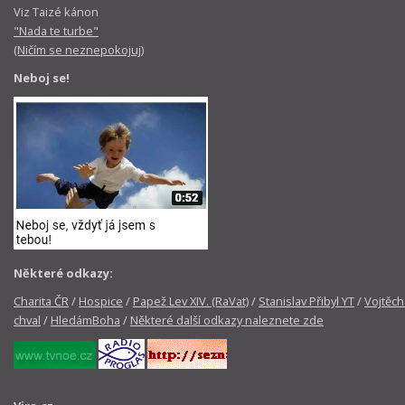
Viz Taizé kánon
"Nada te turbe"
(Ničím se neznepokojuj)
Neboj se!
Některé odkazy:
Charita ČR
/
Hospice
/
Papež Lev XIV. (RaVat)
/
Stanislav Přibyl YT
/
Vojtěch
chval
/
HledámBoha
/
Některé další odkazy naleznete zde