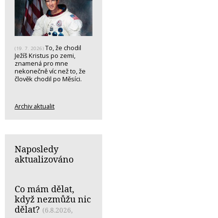
To, že chodil
(19. 7. 2026)
Ježíš Kristus po zemi,
znamená pro mne
nekonečně víc než to, že
člověk chodil po Měsíci.
Archiv aktualit
Naposledy
aktualizováno
Co mám dělat,
když nezmůžu nic
dělat?
(6.8.2026,