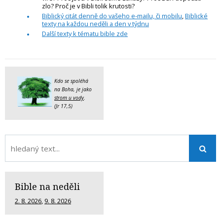
zlo? Proč je v Bibli tolik krutosti?
Biblický citát denně do vašeho e-mailu, či mobilu
,
Biblické
texty na každou neděli a den v týdnu
Další texty k tématu bible zde
Kdo se spoléhá
na Boha, je jako
strom u vody
.
(Jr 17,5)
Bible na neděli
2. 8. 2026
,
9. 8. 2026