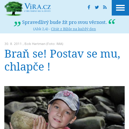
Spravedlivý bude žít pro svou věrnost.
(Abk 2,4) -
Citát z Bible na každý den
30. 8. 2011 ,
Bob Hartman
(Foto: IMA)
Braň se! Postav se mu,
chlapče !