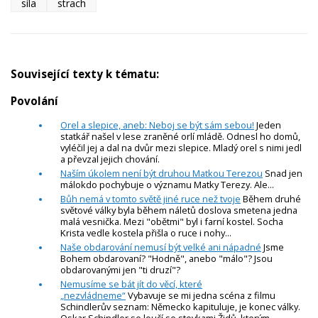
síla
strach
Související texty k tématu:
Povolání
Orel a slepice, aneb: Neboj se být sám sebou!
Jeden
statkář našel v lese zraněné orlí mládě. Odnesl ho domů,
vyléčil jej a dal na dvůr mezi slepice. Mladý orel s nimi jedl
a převzal jejich chování.
Naším úkolem není být druhou Matkou Terezou
Snad jen
málokdo pochybuje o významu Matky Terezy. Ale...
Bůh nemá v tomto světě jiné ruce než tvoje
Během druhé
světové války byla během náletů doslova smetena jedna
malá vesnička. Mezi "obětmi" byl i farní kostel. Socha
Krista vedle kostela přišla o ruce i nohy...
Naše obdarování nemusí být velké ani nápadné
Jsme
Bohem obdarovaní? "Hodně", anebo "málo"? Jsou
obdarovanými jen "ti druzí"?
Nemusíme se bát jít do věcí, které
„nezvládneme“
Vybavuje se mi jedna scéna z filmu
Schindlerův seznam: Německo kapituluje, je konec války.
Oskar Schindler se loučí se stovkami Židů, kterým