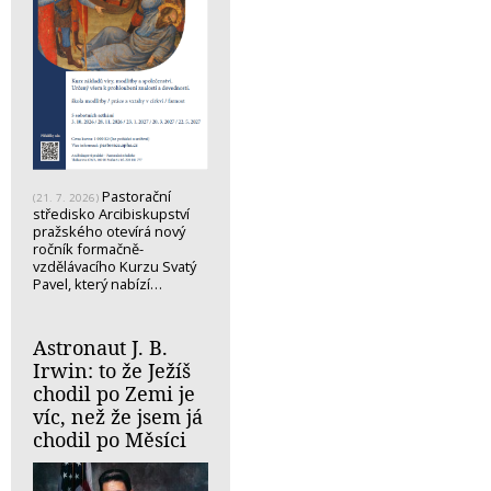
Pastorační
(21. 7. 2026)
středisko Arcibiskupství
pražského otevírá nový
ročník formačně-
vzdělávacího Kurzu Svatý
Pavel, který nabízí…
Astronaut J. B.
Irwin: to že Ježíš
chodil po Zemi je
víc, než že jsem já
chodil po Měsíci