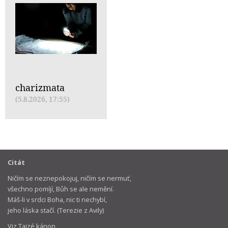
charizmata
(5.8.2026, 17:55)
Citát
Ničím se neznepokojuj, ničím se nermuť,
všechno pomíjí, Bůh se ale nemění.
Máš-li v srdci Boha, nic ti nechybí,
jeho láska stačí. (Terezie z Avily)
Viz Taizé kánon