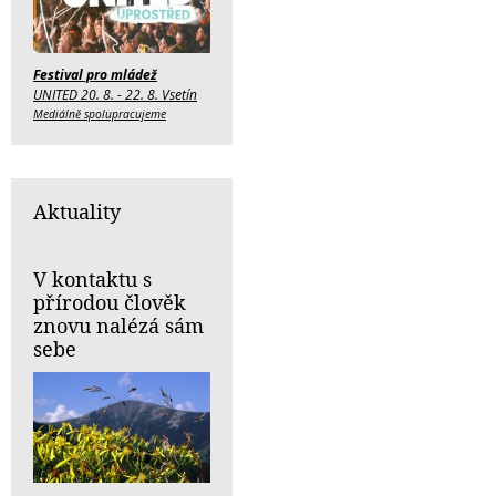
Festival pro mládež
UNITED 20. 8. - 22. 8. Vsetín
Mediálně spolupracujeme
Aktuality
V kontaktu s
přírodou člověk
znovu nalézá sám
sebe