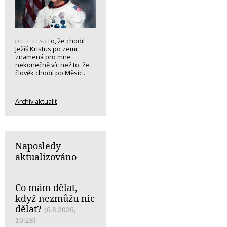
To, že chodil
(19. 7. 2026)
Ježíš Kristus po zemi,
znamená pro mne
nekonečně víc než to, že
člověk chodil po Měsíci.
Archiv aktualit
Naposledy
aktualizováno
Co mám dělat,
když nezmůžu nic
dělat?
(6.8.2026,
10:28)