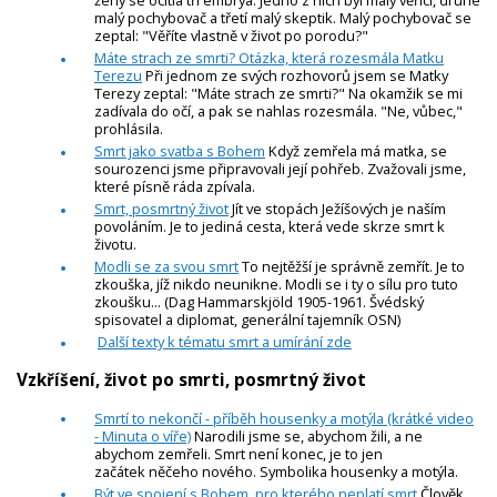
ženy se ocitla tři embrya. Jedno z nich byl malý věřící, druhé
malý pochybovač a třetí malý skeptik. Malý pochybovač se
zeptal: "Věříte vlastně v život po porodu?"
Máte strach ze smrti? Otázka, která rozesmála Matku
Terezu
Při jednom ze svých rozhovorů jsem se Matky
Terezy zeptal: "Máte strach ze smrti?" Na okamžik se mi
zadívala do očí, a pak se nahlas rozesmála. "Ne, vůbec,"
prohlásila.
Smrt jako svatba s Bohem
Když zemřela má matka, se
sourozenci jsme připravovali její pohřeb. Zvažovali jsme,
které písně ráda zpívala.
Smrt, posmrtný život
Jít ve stopách Ježíšových je naším
povoláním. Je to jediná cesta, která vede skrze smrt k
životu.
Modli se za svou smrt
To nejtěžší je správně zemřít. Je to
zkouška, jíž nikdo neunikne. Modli se i ty o sílu pro tuto
zkoušku... (Dag Hammarskjöld 1905-1961. Švédský
spisovatel a diplomat, generální tajemník OSN)
Další texty k tématu smrt a umírání zde
Vzkříšení, život po smrti, posmrtný život
Smrtí to nekončí - příběh housenky a motýla (krátké video
- Minuta o víře)
Narodili jsme se, abychom žili, a ne
abychom zemřeli. Smrt není konec, je to jen
začátek něčeho nového. Symbolika housenky a motýla.
Být ve spojení s Bohem, pro kterého neplatí smrt
Člověk