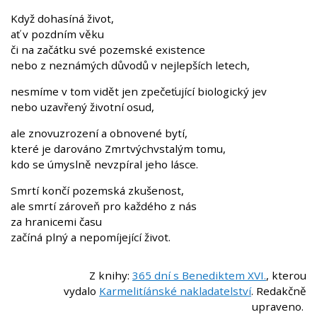
Když dohasíná život,
ať v pozdním věku
či na začátku své pozemské existence
nebo z neznámých důvodů v nejlepších letech,
nesmíme v tom vidět jen zpečeťující biologický jev
nebo uzavřený životní osud,
ale znovuzrození a obnovené bytí,
které je darováno Zmrtvýchvstalým tomu,
kdo se úmyslně nevzpíral jeho lásce.
Smrtí končí pozemská zkušenost,
ale smrtí zároveň pro každého z nás
za hranicemi času
začíná plný a nepomíjející život.
Z knihy:
365 dní s Benediktem XVI.
, kterou
vydalo
Karmelitíánské nakladatelství
. Redakčně
upraveno.