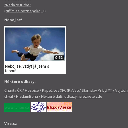
"Nada te turbe"
(Ničím se neznepokojuj)
Neboj se!
Některé odkazy:
Charita ČR
/
Hospice
/
Papež Lev XIV. (RaVat)
/
Stanislav Přibyl YT
/
Vojtěch
chval
/
HledámBoha
/
Některé další odkazy naleznete zde
Vira.cz