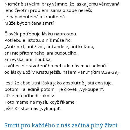
Nicméně si velmi brzy všimne, že láska jemu věnovaná
jeho životní problém sama o sobě neřeší;
je napadnutelná a zranitelná.
Může být zničena smrtí.
Člověk potřebuje lásku naprostou.
Potřebuje jistotu, s níž může říci:
„Ani smrt, ani život, ani andělé, ani knížata,
ani nic přítomného, ani budoucího,
ani výška, ani hloubka,
a vůbec nic stvořeného nebude nás moci odloučit
od lásky Boží v Kristu Ježíši, našem Pánu“ (Řím 8,38-39).
Jestliže absolutní láska jako absolutně jistá existuje,
potom – a jedině potom – je člověk „vykoupen“,
ať se mu přihodí cokoliv.
Toto máme na mysli, když říkáme:
Ježíš Kristus nás „vykoupil“.
Smrtí pro každého z nás začíná plný život