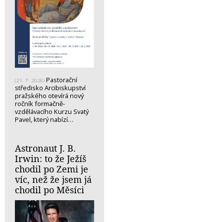
Pastorační
(21. 7. 2026)
středisko Arcibiskupství
pražského otevírá nový
ročník formačně-
vzdělávacího Kurzu Svatý
Pavel, který nabízí…
Astronaut J. B.
Irwin: to že Ježíš
chodil po Zemi je
víc, než že jsem já
chodil po Měsíci