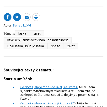
Autor:
Benedikt XVI.
láska
smrt
Témata:
vzkříšení, zmrtvýchvstání, nesmrtelnost
Boží láska, Bůh je láska
spása
život
Související texty k tématu:
Smrt a umírání:
Co chceš, aby o tobě lidé říkali, až umřeš?
Mluvil jsem
s jedním vytrénovaným mladíkem a řekl jsem mu: „Až
zaklepeš bačkorama, spustí tě do jámy a potom si dají si
řízek..."
Co míní embrya o následujícím životě?
V břiše těhotné