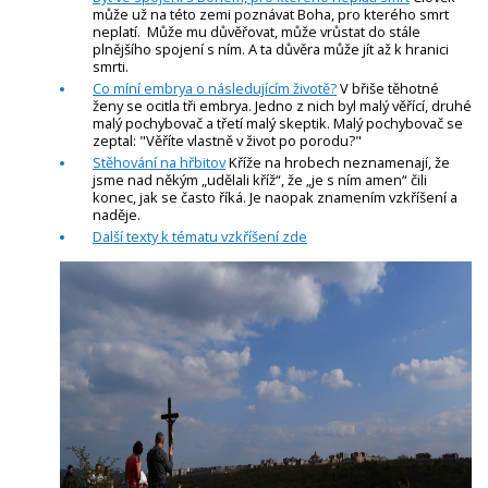
může už na této zemi poznávat Boha, pro kterého smrt
neplatí. Může mu důvěřovat, může vrůstat do stále
plnějšího spojení s ním. A ta důvěra může jít až k hranici
smrti.
Co míní embrya o následujícím životě?
V břiše těhotné
ženy se ocitla tři embrya. Jedno z nich byl malý věřící, druhé
malý pochybovač a třetí malý skeptik. Malý pochybovač se
zeptal: "Věříte vlastně v život po porodu?"
Stěhování na hřbitov
Kříže na hrobech neznamenají, že
jsme nad někým „udělali kříž“, že „je s ním amen“ čili
konec, jak se často říká. Je naopak znamením vzkříšení a
naděje.
Další texty k tématu vzkříšení zde