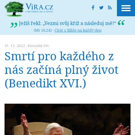
Ježíš řekl: „Vezmi svůj kříž a následuj mě!“
(Mt 16,24) -
Citát z Bible na každý den
31. 12. 2022 ,
Benedikt XVI.
Smrtí pro každého z
nás začíná plný život
(Benedikt XVI.)