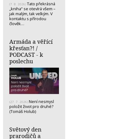
Tato překrásná
(7. 8. 2026)
„kniha“ se otevírá všem –
jak malým, tak velkým. V
kontaktu s přírodou
člověk…
Armáda a věřící
křesťan?! /
PODCAST - k
poslechu
Není nesmysl
(27. 7. 2026)
položit život pro druhé?
(Tomáš Holub)
Světový den
prarodičů a