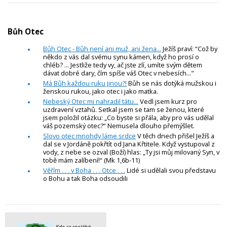
Bůh Otec
Bůh Otec - Bůh není ani muž, ani žena...
Ježíš praví: “Což by
někdo z vás dal svému synu kámen, když ho prosí o
chléb? ... Jestliže tedy vy, ač jste zlí, umíte svým dětem
dávat dobré dary, čím spíše váš Otec v nebesích..."
Má Bůh každou ruku jinou?!
Bůh se nás dotýká mužskou i
ženskou rukou, jako otec i jako matka.
Nebeský Otec mi nahradil tátu...
Vedl jsem kurz pro
uzdravení vztahů. Setkal jsem se tam se ženou, které
jsem položil otázku: „Co byste si přála, aby pro vás udělal
váš pozemský otec?“ Nemusela dlouho přemýšlet.
Slovo otec mnohdy láme srdce
V těch dnech přišel Ježíš a
dal se v Jordáně pokřtít od Jana Křtitele. Když vystupoval z
vody, z nebe se ozval (Boží) hlas: „Ty jsi můj milovaný Syn, v
tobě mám zalíbení!“ (Mk 1,6b-11)
Věřím . . . v Boha . . . Otce . . .
Lidé si udělali svou představu
o Bohu a tak Boha odsoudili
Kdo se spoléhá