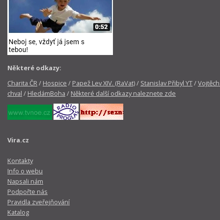
Některé odkazy:
Charita ČR
/
Hospice
/
Papež Lev XIV. (RaVat)
/
Stanislav Přibyl YT
/
Vojtěch
chval
/
HledámBoha
/
Některé další odkazy naleznete zde
Vira.cz
Kontakty
Info o webu
Napsali nám
Podpořte nás
Pravidla zveřejňování
Katalog