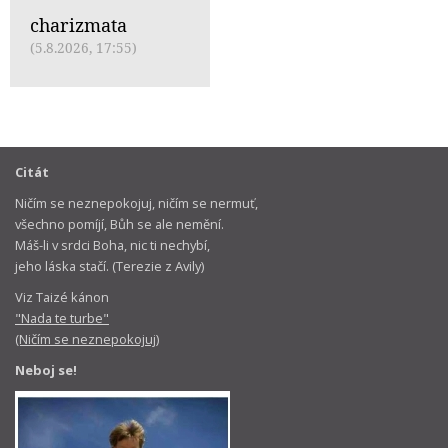
charizmata
(5.8.2026, 17:55)
Citát
Ničím se neznepokojuj, ničím se nermuť,
všechno pomíjí, Bůh se ale nemění.
Máš-li v srdci Boha, nic ti nechybí,
jeho láska stačí. (Terezie z Avily)
Viz Taizé kánon
"Nada te turbe"
(Ničím se neznepokojuj)
Neboj se!