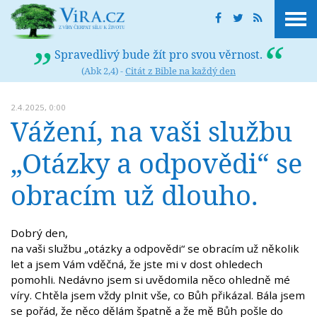
Spravedlivý bude žít pro svou věrnost.
(Abk 2,4) -
Citát z Bible na každý den
2.4.2025, 0:00
Vážení, na vaši službu
„Otázky a odpovědi“ se
obracím už dlouho.
Dobrý den,
na vaši službu „otázky a odpovědi“ se obracím už několik
let a jsem Vám vděčná, že jste mi v dost ohledech
pomohli. Nedávno jsem si uvědomila něco ohledně mé
víry. Chtěla jsem vždy plnit vše, co Bůh přikázal. Bála jsem
se pořád, že něco dělám špatně a že mě Bůh pošle do