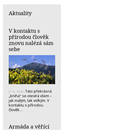
Aktuality
V kontaktu s
přírodou člověk
znovu nalézá sám
sebe
Tato překrásná
(7. 8. 2026)
„kniha“ se otevírá všem –
jak malým, tak velkým. V
kontaktu s přírodou
člověk…
Armáda a věřící