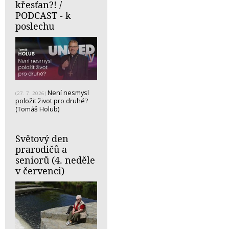
křesťan?! /
PODCAST - k
poslechu
Není nesmysl
(27. 7. 2026)
položit život pro druhé?
(Tomáš Holub)
Světový den
prarodičů a
seniorů (4. neděle
v červenci)