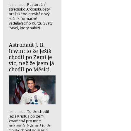
Pastorační
(21. 7. 2026)
středisko Arcibiskupství
pražského otevírá nový
ročník formačně-
vzdělávacího Kurzu Svatý
Pavel, který nabízí…
Astronaut J. B.
Irwin: to že Ježíš
chodil po Zemi je
víc, než že jsem já
chodil po Měsíci
To, že chodil
(19. 7. 2026)
Ježíš Kristus po zemi,
znamená pro mne
nekonečně víc než to, že
člověk chodil po Měsíci.