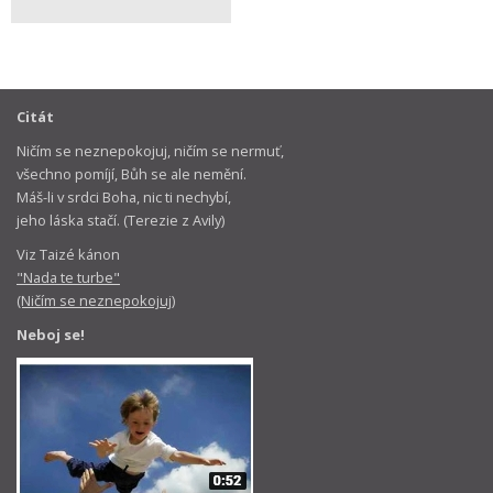
Citát
Ničím se neznepokojuj, ničím se nermuť,
všechno pomíjí, Bůh se ale nemění.
Máš-li v srdci Boha, nic ti nechybí,
jeho láska stačí. (Terezie z Avily)
Viz Taizé kánon
"Nada te turbe"
(Ničím se neznepokojuj)
Neboj se!