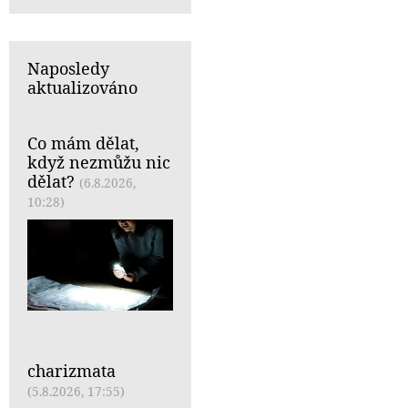
Naposledy
aktualizováno
Co mám dělat,
když nezmůžu nic
dělat?
(6.8.2026,
10:28)
charizmata
(5.8.2026, 17:55)