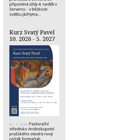
připomíná vždy 4. neděli v
červenci - v blízkosti
svátku Jáchyma…
Kurz Svatý Pavel
10. 2026 - 5. 2027
Pastorační
(21. 7. 2026)
středisko Arcibiskupství
pražského otevírá nový
ročník formačně-