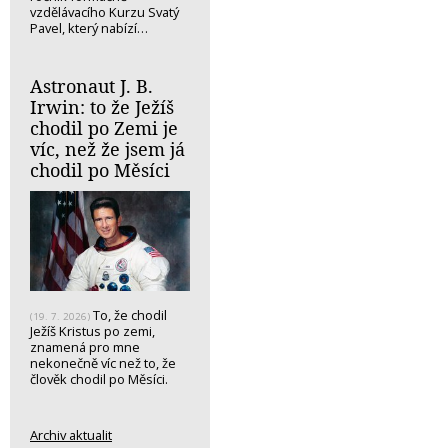
vzdělávacího Kurzu Svatý
Pavel, který nabízí…
Astronaut J. B.
Irwin: to že Ježíš
chodil po Zemi je
víc, než že jsem já
chodil po Měsíci
To, že chodil
(19. 7. 2026)
Ježíš Kristus po zemi,
znamená pro mne
nekonečně víc než to, že
člověk chodil po Měsíci.
Archiv aktualit