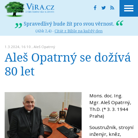
Spravedlivý bude žít pro svou věrnost.
(Abk 2,4) -
Citát z Bible na každý den
1.3.2024, 16:10 ,
Aleš Opatrný
Aleš Opatrný se dožívá
80 let
Mons. doc. Ing.
Mgr. Aleš Opatrný,
Th.D. (* 3. 3. 1944
Praha)
Soustružník, strojní
inženýr, kněz,