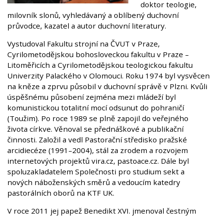
doktor teologie,
milovník slonů, vyhledávaný a oblíbený duchovní
průvodce, kazatel a autor duchovní literatury.
Vystudoval Fakultu strojní na ČVUT v Praze,
Cyrilometodějskou bohosloveckou fakultu v Praze –
Litoměřicích a Cyrilometodějskou teologickou fakultu
Univerzity Palackého v Olomouci. Roku 1974 byl vysvěcen
na kněze a zprvu působil v duchovní správě v Plzni. Kvůli
úspěšnému působení zejména mezi mládeží byl
komunistickou totalitní mocí odsunut do pohraničí
(Toužim). Po roce 1989 se plně zapojil do veřejného
života církve. Věnoval se přednáškové a publikační
činnosti. Založil a vedl Pastorační středisko pražské
arcidiecéze (1991–2004), stál za zrodem a rozvojem
internetových projektů vira.cz, pastoace.cz. Dále byl
spoluzakladatelem Společnosti pro studium sekt a
nových náboženských směrů a vedoucím katedry
pastorálních oborů na KTF UK.
V roce 2011 jej papež Benedikt XVI. jmenoval čestným