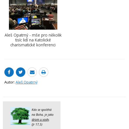
Aleš Opatrný - mše pro několik
tisíc lidí na Katolické
charismatické konferenci
Autor:
Aleš Opatrný
Kdo se spoléhá
na Boha, je jako
strom u vody
.
(Jr 17,5)