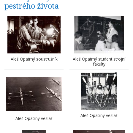
pestrého života
Aleš Opatrný soustružník
Aleš Opatrný student strojní
fakulty
Aleš Opatrný veslař
Aleš Opatrný veslař