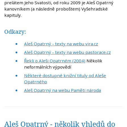
prelátem Jeho Svatosti, od roku 2009 je Aleš Opatrný
kanovníkem (a následně proboštem) Vyšehradské
kapituly.
Odkazy:
Aleš Opatrný - texty na webu vira.cz
Aleš Opatrný - texty na webu pastorace.cz
Řekli o Aleši Opatrném (2004)
Několik
neformálních výpovědí
Některé dostupné knižní tituly od Aleše
Opatrného
Aleš Opatrný na webu Paměti národa
Aleš Opatrný - několik vhledů do