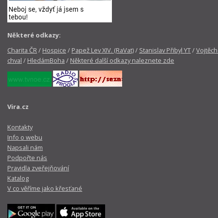
Některé odkazy:
Charita ČR
/
Hospice
/
Papež Lev XIV. (RaVat)
/
Stanislav Přibyl YT
/
Vojtěch
chval
/
HledámBoha
/
Některé další odkazy naleznete zde
Vira.cz
Kontakty
Info o webu
Napsali nám
Podpořte nás
Pravidla zveřejňování
Katalog
V co věříme jako křesťané