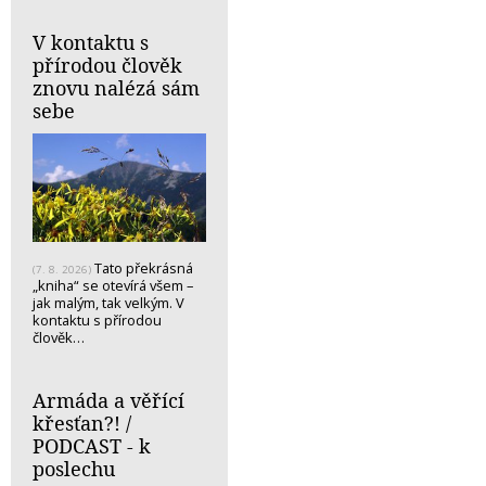
V kontaktu s
přírodou člověk
znovu nalézá sám
sebe
Tato překrásná
(7. 8. 2026)
„kniha“ se otevírá všem –
jak malým, tak velkým. V
kontaktu s přírodou
člověk…
Armáda a věřící
křesťan?! /
PODCAST - k
poslechu