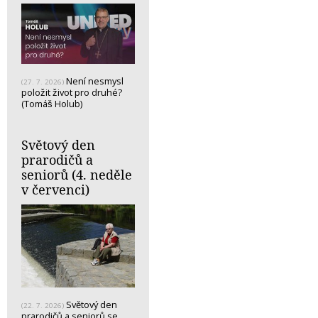
Není nesmysl
(27. 7. 2026)
položit život pro druhé?
(Tomáš Holub)
Světový den
prarodičů a
seniorů (4. neděle
v červenci)
Světový den
(22. 7. 2026)
prarodičů a seniorů se