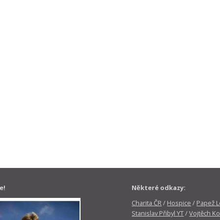
e!
Některé odkazy:
Charita ČR
/
Hospice
/
Papež Le
Stanislav Přibyl YT
/
Vojtěch Ko