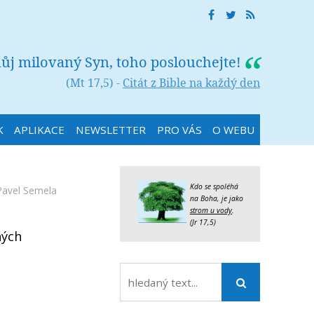
můj milovaný Syn, toho poslouchejte!
(Mt 17,5) -
Citát z Bible na každý den
K
APLIKACE
NEWSLETTER
PRO VÁS
O WEBU
Kdo se spoléhá
Pavel Semela
na Boha, je jako
strom u vody
.
(Jr 17,5)
hých