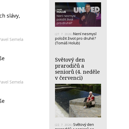
h slávy,
Není nesmysl
(27. 7. 2026)
položit život pro druhé?
Pavel Semela
(Tomáš Holub)
še
Světový den
prarodičů a
seniorů (4. neděle
v červenci)
Pavel Semela
še
Světový den
(22. 7. 2026)