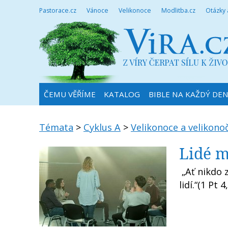
Pastorace.cz
Vánoce
Velikonoce
Modlitba.cz
Otázky
ČEMU VĚŘÍME
KATALOG
BIBLE NA KAŽDÝ DE
Témata
>
Cyklus A
>
Velikonoce a velikono
Lidé m
„Ať nikdo z
lidí.“(1 Pt 