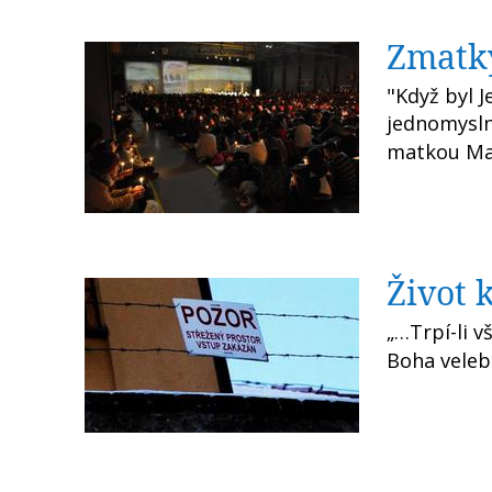
Zmatky
"Když byl J
jednomysln
matkou Mari
Život 
„…Trpí-li v
Boha velebí