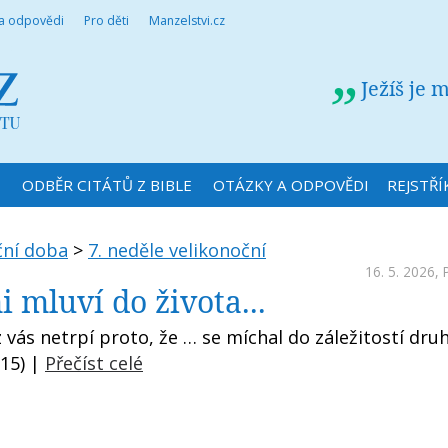
 a odpovědi
Pro děti
Manzelstvi.cz
Ježíš je 
N
ODBĚR CITÁTŮ Z BIBLE
OTÁZKY A ODPOVĚDI
REJSTŘÍ
ční doba
>
7. neděle velikonoční
16. 5. 2026,
i mluví do života...
 vás netrpí proto, že … se míchal do záležitostí dru
4,15) |
Přečíst celé