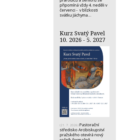
prarodičů a seniorů se
připomíná vždy 4. neděli v
červenci - v blízkosti
svátku Jáchyma…
Kurz Svatý Pavel
10. 2026 - 5. 2027
Pastorační
(21. 7. 2026)
středisko Arcibiskupství
pražského otevírá nový
ročník formačně-