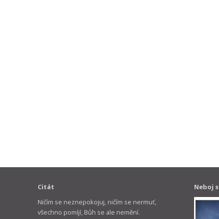
Citát
Neboj s
Ničím se neznepokojuj, ničím se nermuť,
všechno pomíjí, Bůh se ale nemění.