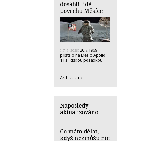
dosáhli lidé
povrchu Měsíce
20.7.1969
(17. 7. 2026)
přistálo na Měsíci Apollo
11 s lidskou posádkou.
Archiv aktualit
Naposledy
aktualizováno
Co mám dělat,
když nezmůžu nic