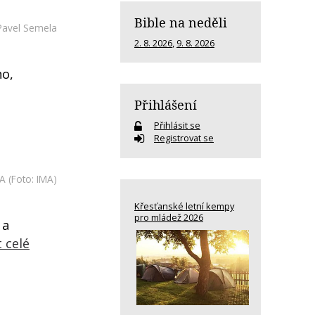
Bible na neděli
Pavel Semela
2. 8. 2026
,
9. 8. 2026
ho,
Přihlášení
Přihlásit se
Registrovat se
A
(Foto: IMA)
Křesťanské letní kempy
pro mládež 2026
 a
t celé