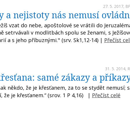
27. 5. 2017,
B
 a nejistoty nás nemusí ovlád
ežíš vzat do nebe, apoštolové se vrátili do Jeruzalém
ě setrvávali v modlitbách spolu se ženami, s Ježíšo
í a s jeho příbuznými." (srv. Sk1,12-14) |
Přečíst ce
31. 5. 2014,
křesťana: samé zákazy a příkaz
šak někdo, že je křesťanem, za to se stydět nemusí; s
, že je křesťanem.“ (srov. 1 P 4,16) |
Přečíst celé