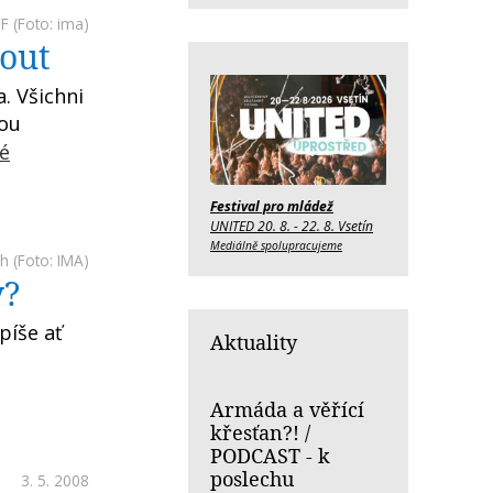
FF
(Foto: ima)
nout
a. Všichni
vou
lé
Festival pro mládež
UNITED 20. 8. - 22. 8. Vsetín
Mediálně spolupracujeme
Rh
(Foto: IMA)
y?
píše ať
Aktuality
Armáda a věřící
křesťan?! /
PODCAST - k
poslechu
3. 5. 2008