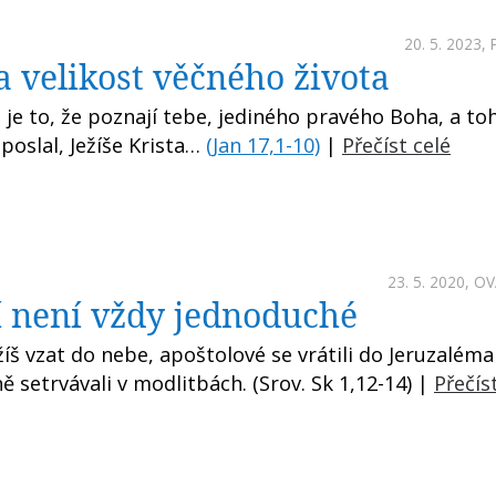
20. 5. 2023,
a velikost věčného života
 je to, že poznají tebe, jediného pravého Boha, a to
 poslal, Ježíše Krista…
(Jan 17,1-10)
|
Přečíst celé
23. 5. 2020,
OV
 není vždy jednoduché
žíš vzat do nebe, apoštolové se vrátili do Jeruzaléma
 setrvávali v modlitbách. (Srov. Sk 1,12-14) |
Přečís