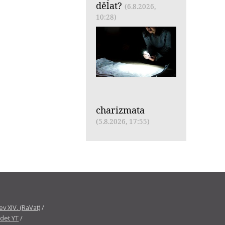
dělat?
(6.8.2026,
10:28)
charizmata
(5.8.2026, 17:55)
v XIV. (RaVat)
/
det YT
/