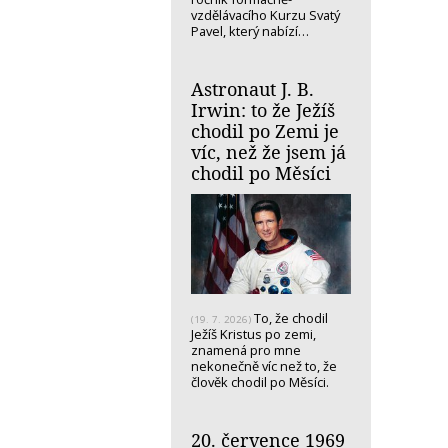
vzdělávacího Kurzu Svatý
Pavel, který nabízí…
Astronaut J. B.
Irwin: to že Ježíš
chodil po Zemi je
víc, než že jsem já
chodil po Měsíci
To, že chodil
(19. 7. 2026)
Ježíš Kristus po zemi,
znamená pro mne
nekonečně víc než to, že
člověk chodil po Měsíci.
20. července 1969