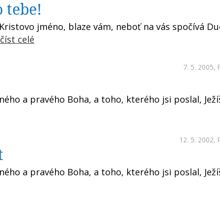
o tebe!
Kristovo jméno, blaze vám, neboť na vás spočívá Duc
číst celé
7. 5. 2005,
iného a pravého Boha, a toho, kterého jsi poslal, Ježí
12. 5. 2002,
t
iného a pravého Boha, a toho, kterého jsi poslal, Ježí