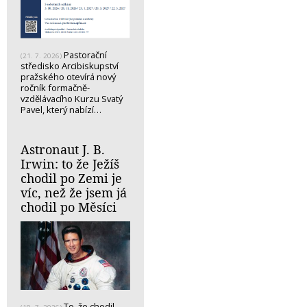
Pastorační
(21. 7. 2026)
středisko Arcibiskupství
pražského otevírá nový
ročník formačně-
vzdělávacího Kurzu Svatý
Pavel, který nabízí…
Astronaut J. B.
Irwin: to že Ježíš
chodil po Zemi je
víc, než že jsem já
chodil po Měsíci
To, že chodil