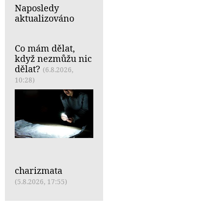
Naposledy
aktualizováno
Co mám dělat,
když nezmůžu nic
dělat?
(6.8.2026,
10:28)
charizmata
(5.8.2026, 17:55)