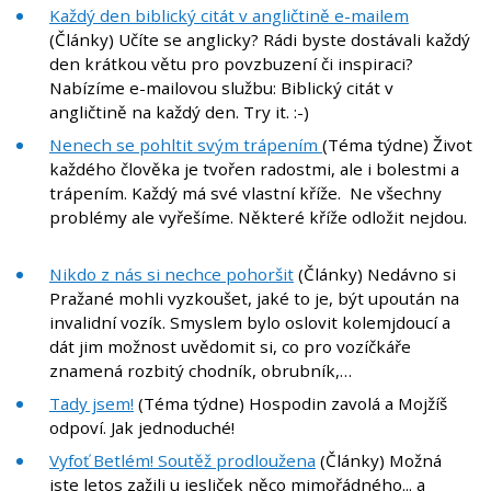
Každý den biblický citát v angličtině e-mailem
(Články) Učíte se anglicky? Rádi byste dostávali každý
den krátkou větu pro povzbuzení či inspiraci?
Nabízíme e-mailovou službu: Biblický citát v
angličtině na každý den. Try it. :-)
Nenech se pohltit svým trápením
(Téma týdne) Život
každého člověka je tvořen radostmi, ale i bolestmi a
trápením. Každý má své vlastní kříže. Ne všechny
problémy ale vyřešíme. Některé kříže odložit nejdou.
Nikdo z nás si nechce pohoršit
(Články) Nedávno si
Pražané mohli vyzkoušet, jaké to je, být upoután na
invalidní vozík. Smyslem bylo oslovit kolemjdoucí a
dát jim možnost uvědomit si, co pro vozíčkáře
znamená rozbitý chodník, obrubník,…
Tady jsem!
(Téma týdne) Hospodin zavolá a Mojžíš
odpoví. Jak jednoduché!
Vyfoť Betlém! Soutěž prodloužena
(Články) Možná
jste letos zažili u jesliček něco mimořádného... a