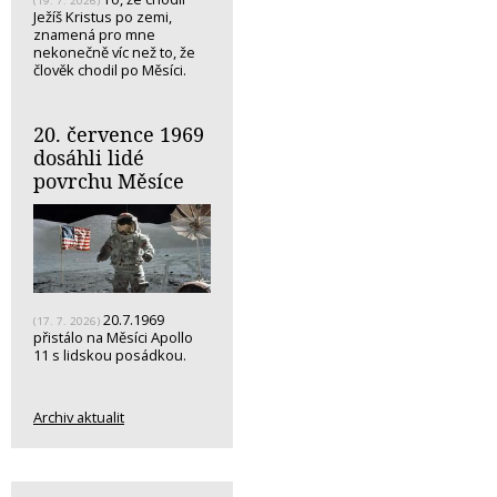
(19. 7. 2026)
Ježíš Kristus po zemi,
znamená pro mne
nekonečně víc než to, že
člověk chodil po Měsíci.
20. července 1969
dosáhli lidé
povrchu Měsíce
20.7.1969
(17. 7. 2026)
přistálo na Měsíci Apollo
11 s lidskou posádkou.
Archiv aktualit