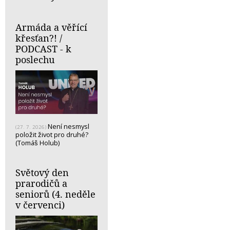
Armáda a věřící
křesťan?! /
PODCAST - k
poslechu
Není nesmysl
(27. 7. 2026)
položit život pro druhé?
(Tomáš Holub)
Světový den
prarodičů a
seniorů (4. neděle
v červenci)