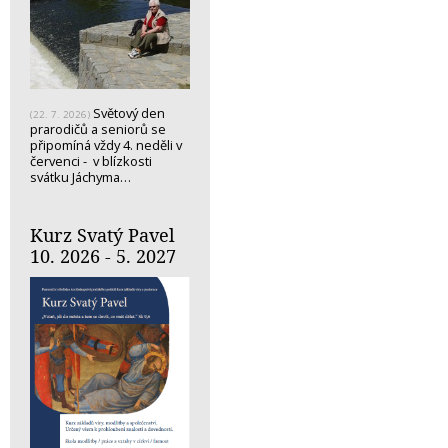
Světový den
(22. 7. 2026)
prarodičů a seniorů se
připomíná vždy 4. neděli v
červenci - v blízkosti
svátku Jáchyma…
Kurz Svatý Pavel
10. 2026 - 5. 2027