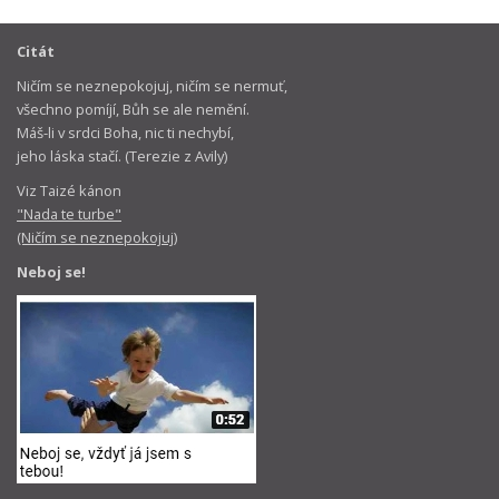
Citát
Ničím se neznepokojuj, ničím se nermuť,
všechno pomíjí, Bůh se ale nemění.
Máš-li v srdci Boha, nic ti nechybí,
jeho láska stačí. (Terezie z Avily)
Viz Taizé kánon
"Nada te turbe"
(Ničím se neznepokojuj)
Neboj se!