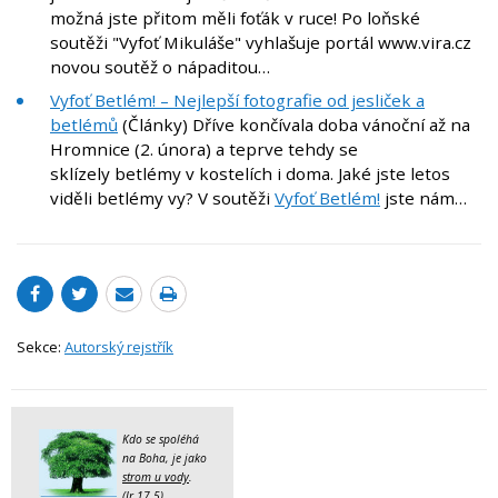
možná jste přitom měli foťák v ruce! Po loňské
soutěži "Vyfoť Mikuláše" vyhlašuje portál www.vira.cz
novou soutěž o nápaditou…
Vyfoť Betlém! – Nejlepší fotografie od jesliček a
betlémů
(Články) Dříve končívala doba vánoční až na
Hromnice (2. února) a teprve tehdy se
sklízely betlémy v kostelích i doma. Jaké jste letos
viděli betlémy vy? V soutěži
Vyfoť Betlém!
jste nám…
Sekce:
Autorský rejstřík
Kdo se spoléhá
na Boha, je jako
strom u vody
.
(Jr 17,5)