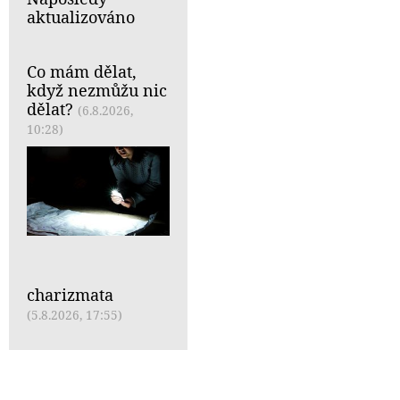
aktualizováno
Co mám dělat,
když nezmůžu nic
dělat?
(6.8.2026,
10:28)
charizmata
(5.8.2026, 17:55)