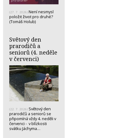
Není nesmysl
(27. 7. 2026)
položit život pro druhé?
(Tomáš Holub)
Světový den
prarodičů a
seniorů (4. neděle
v červenci)
Světový den
(22. 7. 2026)
prarodičů a seniorů se
připomíná vždy 4. neděli v
červenci - v blízkosti
svátku Jáchyma…