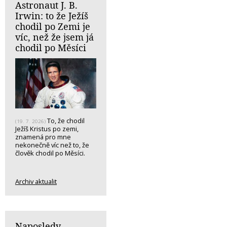
Astronaut J. B.
Irwin: to že Ježíš
chodil po Zemi je
víc, než že jsem já
chodil po Měsíci
To, že chodil
(19. 7. 2026)
Ježíš Kristus po zemi,
znamená pro mne
nekonečně víc než to, že
člověk chodil po Měsíci.
Archiv aktualit
Naposledy