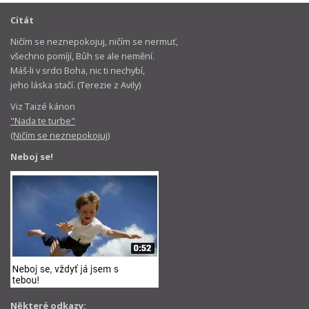
Citát
Ničím se neznepokojuj, ničím se nermuť,
všechno pomíjí, Bůh se ale nemění.
Máš-li v srdci Boha, nic ti nechybí,
jeho láska stačí. (Terezie z Avily)
Viz Taizé kánon
"Nada te turbe"
(Ničím se neznepokojuj)
Neboj se!
Některé odkazy: