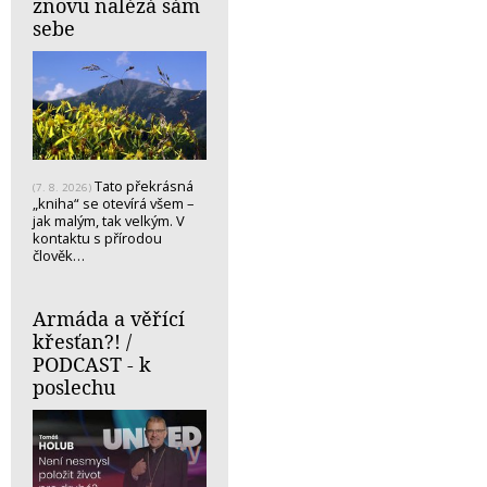
znovu nalézá sám
sebe
Tato překrásná
(7. 8. 2026)
„kniha“ se otevírá všem –
jak malým, tak velkým. V
kontaktu s přírodou
člověk…
Armáda a věřící
křesťan?! /
PODCAST - k
poslechu