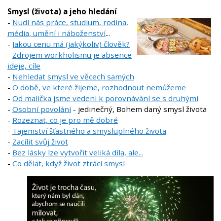
Smysl (života) a jeho hledání
-
Nudí nás práce, studium, rodina,
média, umění i náboženství
...
-
Jakou cenu má (jakýkoliv) člověk?
-
Zdrojem workholismu je absence
ideje, cíle
-
Nehledat smysl ve věcech samých
-
O době, ve které žijeme, rozhodnout nemůžeme
-
Od malička jsme vedeni k porovnávání se s druhými
-
Osobní povolání
- jedinečný, Bohem daný smysl života
-
Rozeznat, co je pro mě dobré
-
Tajemství šťastného a smysluplného života
-
Zacílit svůj život
-
Bez lásky lze vytvořit veliká díla, ale...
-
Co dělat, když život ztrácí smysl