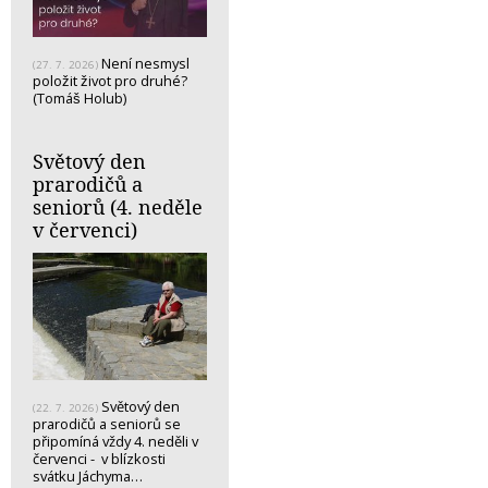
Není nesmysl
(27. 7. 2026)
položit život pro druhé?
(Tomáš Holub)
Světový den
prarodičů a
seniorů (4. neděle
v červenci)
Světový den
(22. 7. 2026)
prarodičů a seniorů se
připomíná vždy 4. neděli v
červenci - v blízkosti
svátku Jáchyma…