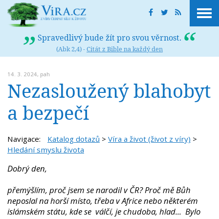
Spravedlivý bude žít pro svou věrnost.
(Abk 2,4) -
Citát z Bible na každý den
14. 3. 2024,
pah
Nezasloužený blahobyt
a bezpečí
Navigace:
Katalog dotazů
>
Víra a život (život z víry)
>
Hledání smyslu života
Dobrý den,
přemýšlím, proč jsem se narodil v ČR? Proč mě Bůh
neposlal na horší místo, třeba v Africe nebo některém
islámském státu, kde se válčí, je chudoba, hlad... Bylo