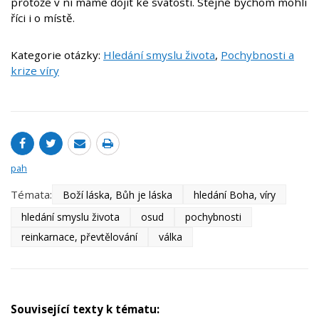
protože v ní máme dojít ke svatosti. Stejné bychom mohli
říci i o místě.
Kategorie otázky:
Hledání smyslu života
,
Pochybnosti a
krize víry
pah
Témata:
Boží láska, Bůh je láska
hledání Boha, víry
hledání smyslu života
osud
pochybnosti
reinkarnace, převtělování
válka
Související texty k tématu: