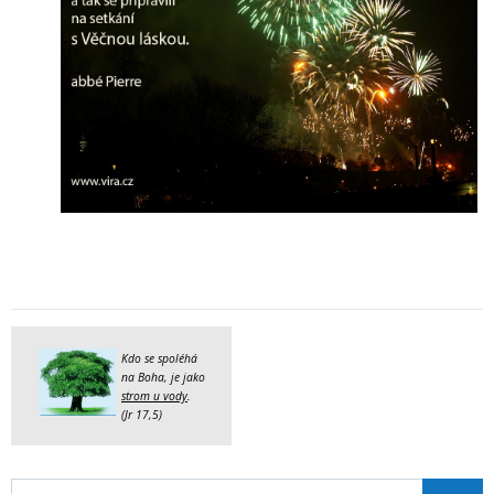
Kdo se spoléhá
na Boha, je jako
strom u vody
.
(Jr 17,5)