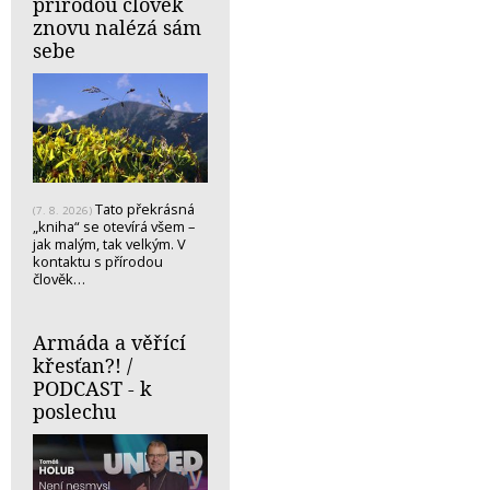
přírodou člověk
znovu nalézá sám
sebe
Tato překrásná
(7. 8. 2026)
„kniha“ se otevírá všem –
jak malým, tak velkým. V
kontaktu s přírodou
člověk…
Armáda a věřící
křesťan?! /
PODCAST - k
poslechu