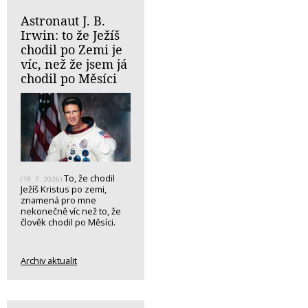
Astronaut J. B.
Irwin: to že Ježíš
chodil po Zemi je
víc, než že jsem já
chodil po Měsíci
To, že chodil
(19. 7. 2026)
Ježíš Kristus po zemi,
znamená pro mne
nekonečně víc než to, že
člověk chodil po Měsíci.
Archiv aktualit