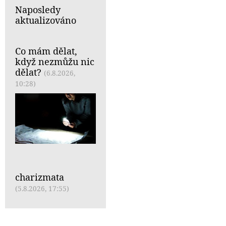
Naposledy
aktualizováno
Co mám dělat,
když nezmůžu nic
dělat?
(6.8.2026,
10:28)
charizmata
(5.8.2026, 17:55)