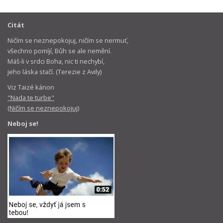
Citát
Ničím se neznepokojuj, ničím se nermuť,
všechno pomíjí, Bůh se ale nemění.
Máš-li v srdci Boha, nic ti nechybí,
jeho láska stačí. (Terezie z Avily)
Viz Taizé kánon
"Nada te turbe"
(Ničím se neznepokojuj)
Neboj se!