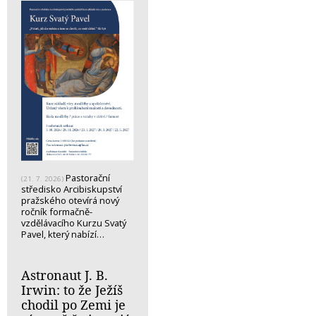
Pastorační
(21. 7. 2026)
středisko Arcibiskupství
pražského otevírá nový
ročník formačně-
vzdělávacího Kurzu Svatý
Pavel, který nabízí…
Astronaut J. B.
Irwin: to že Ježíš
chodil po Zemi je