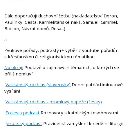
Dále doporučuji duchovní četbu (nakladatelství Doron,
Paulínky, Cesta, Karmelitánské nakl., Samuel, Gimmel,
Biblion, Návrat domů, Rosa...)
a
Zvukové pořady, podcasty (+ výběr z youtube pořadů)
s křesťanskou či religionistickou tématikou
Na okraji
Poutavě o zajímavých tématech, o kterých se
příliš nemluví
Vatikánský rozhlas
(slovensky)
Denní patnáctiminutové
vysílání
Vatikánský rozhlas - promluvy papeže (česky)
Ecclesia podcast
Rozhovory s katolickými osobnostmi
Jezuitský podcast
Pravidelná zamyšlení k nedělní liturgii