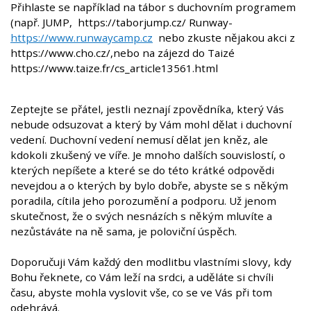
Přihlaste se například na tábor s duchovním programem
(např. JUMP, https://taborjump.cz/ Runway-
https://www.runwaycamp.cz
nebo zkuste nějakou akci z
https://www.cho.cz/,nebo na zájezd do Taizé
https://www.taize.fr/cs_article13561.html
Zeptejte se přátel, jestli neznají zpovědníka, který Vás
nebude odsuzovat a který by Vám mohl dělat i duchovní
vedení. Duchovní vedení nemusí dělat jen kněz, ale
kdokoli zkušený ve víře. Je mnoho dalších souvislostí, o
kterých nepíšete a které se do této krátké odpovědi
nevejdou a o kterých by bylo dobře, abyste se s někým
poradila, cítila jeho porozumění a podporu. Už jenom
skutečnost, že o svých nesnázích s někým mluvíte a
nezůstáváte na ně sama, je poloviční úspěch.
Doporučuji Vám každý den modlitbu vlastními slovy, kdy
Bohu řeknete, co Vám leží na srdci, a uděláte si chvíli
času, abyste mohla vyslovit vše, co se ve Vás při tom
odehrává.