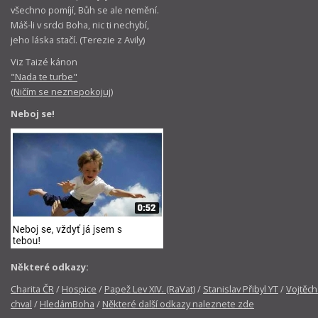
všechno pomíjí, Bůh se ale nemění.
Máš-li v srdci Boha, nic ti nechybí,
jeho láska stačí. (Terezie z Avily)
Viz Taizé kánon
"Nada te turbe"
(Ničím se neznepokojuj)
Neboj se!
Některé odkazy:
Charita ČR
/
Hospice
/
Papež Lev XIV. (RaVat)
/
Stanislav Přibyl YT
/
Vojtěch
chval
/
HledámBoha
/
Některé další odkazy naleznete zde