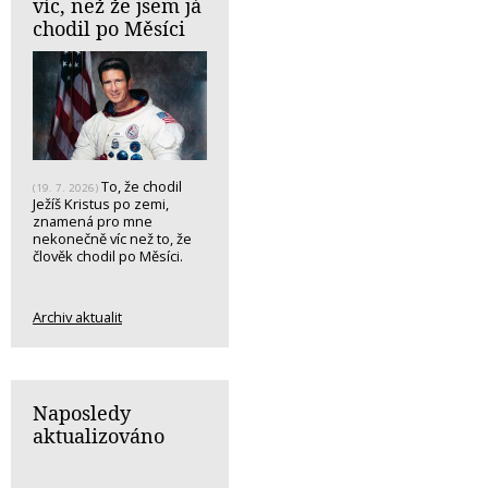
víc, než že jsem já
chodil po Měsíci
To, že chodil
(19. 7. 2026)
Ježíš Kristus po zemi,
znamená pro mne
nekonečně víc než to, že
člověk chodil po Měsíci.
Archiv aktualit
Naposledy
aktualizováno