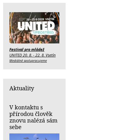
Festival pro mládež
UNITED 20. 8. - 22. 8. Vsetín
Mediálně spolupracujeme
Aktuality
V kontaktu s
přírodou člověk
znovu nalézá sám
sebe