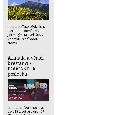
Tato překrásná
(7. 8. 2026)
„kniha“ se otevírá všem –
jak malým, tak velkým. V
kontaktu s přírodou
člověk…
Armáda a věřící
křesťan?! /
PODCAST - k
poslechu
Není nesmysl
(27. 7. 2026)
položit život pro druhé?