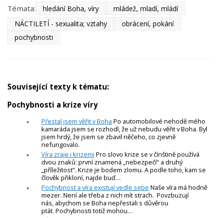
Témata:
hledání Boha, víry
mládež, mladí, mládí
NÁCTILETÍ - sexualita; vztahy
obrácení, pokání
pochybnosti
Související texty k tématu:
Pochybnosti a krize víry
Přestal jsem věřit v Boha
Po automobilové nehodě mého
kamaráda jsem se rozhodl, že už nebudu věřit v Boha. Byl
jsem hrdý, že jsem se zbavil něčeho, co zjevně
nefungovalo.
Víra zraje i krizemi
Pro slovo krize se v čínštině používá
dvou znaků: první znamená „nebezpečí“ a druhý
„příležitost“. Krize je bodem zlomu. A podle toho, kam se
člověk přikloní, najde buď…
Pochybnost a víra existují vedle sebe
Naše víra má hodně
mezer. Není ale třeba z nich mít strach. Povzbuzují
nás, abychom se Boha nepřestali s důvěrou
ptát. Pochybnosti totiž mohou…