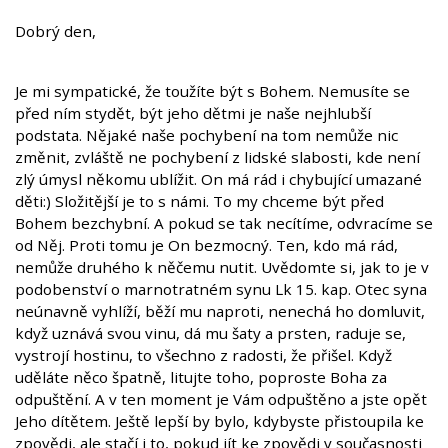
Dobrý den,
Je mi sympatické, že toužíte být s Bohem. Nemusíte se
před ním stydět, být jeho dětmi je naše nejhlubší
podstata. Nějaké naše pochybení na tom nemůže nic
změnit, zvláště ne pochybení z lidské slabosti, kde není
zlý úmysl někomu ublížit. On má rád i chybující umazané
děti:) Složitější je to s námi. To my chceme být před
Bohem bezchybní. A pokud se tak necítíme, odvracíme se
od Něj. Proti tomu je On bezmocný. Ten, kdo má rád,
nemůže druhého k něčemu nutit. Uvědomte si, jak to je v
podobenství o marnotratném synu Lk 15. kap. Otec syna
neúnavně vyhlíží, běží mu naproti, nenechá ho domluvit,
když uznává svou vinu, dá mu šaty a prsten, raduje se,
vystrojí hostinu, to všechno z radosti, že přišel. Když
uděláte něco špatně, litujte toho, poproste Boha za
odpuštění. A v ten moment je Vám odpuštěno a jste opět
Jeho dítětem. Ještě lepší by bylo, kdybyste přistoupila ke
zpovědi, ale stačí i to, pokud jít ke zpovědi v současnosti