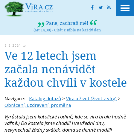
Pane, zachraň mě!
(Mt 14,30) -
Citát z Bible na každý den
6. 6. 2024,
tb
Ve 12 letech jsem
začala nenávidět
každou chvíli v kostele
Navigace:
Katalog dotazů
>
Víra a život (život z víry)
>
Obrácení, uzdravení, proměna
Vyrůstala jsem katolické rodině, kde se víra brala hodně
vážně:) Do kostela jsme chodili i ve všední dny,
nevynechali žádný svátek, doma se denně modlili