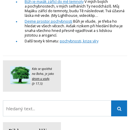
Bůh je maják zářící do mé temnoty
V mých bojích
a pochybnostech, v mých selháních Ty neodcházíš. Můj
Majáku zářící do temnoty, budu Tě následovat. Tvá úžasná
láska mě vede. (My Lighthouse, videoklip…
Dejme prostor pochybnosti
Bůh je všude, je třeba ho
hledat ve všech věcech. Avšak rizikem při hledání Boha je
snaha všechno hned přesně vyjadřovat a s lidskou
jistotou a arogancí.
Další texty k tématu:
pochybnosti, krize víry
Kdo se spoléhá
na Boha, je jako
strom u vody
.
(Jr 17,5)