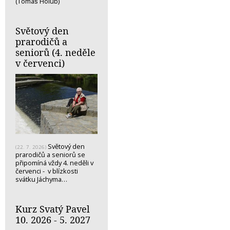
(Tomáš Holub)
Světový den
prarodičů a
seniorů (4. neděle
v červenci)
Světový den
(22. 7. 2026)
prarodičů a seniorů se
připomíná vždy 4. neděli v
červenci - v blízkosti
svátku Jáchyma…
Kurz Svatý Pavel
10. 2026 - 5. 2027