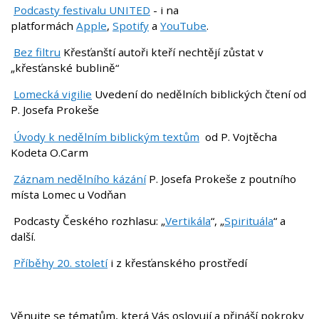
Podcasty festivalu UNITED
- i na
platformách
Apple
,
Spotify
a
YouTube
.
Bez filtru
Křesťanští autoři kteří nechtějí zůstat v
„křesťanské bublině“
Lomecká vigilie
Uvedení do nedělních biblických čtení od
P. Josefa Prokeše
Úvody k nedělním biblickým textům
od P. Vojtěcha
Kodeta O.Carm
Záznam nedělního kázání
P. Josefa Prokeše z poutního
místa Lomec u Vodňan
Podcasty Českého rozhlasu: „
Vertikála
“, „
Spirituála
“ a
další.
Příběhy 20. století
i z křesťanského prostředí
Věnujte se tématům, která Vás oslovují a přináší pokroky