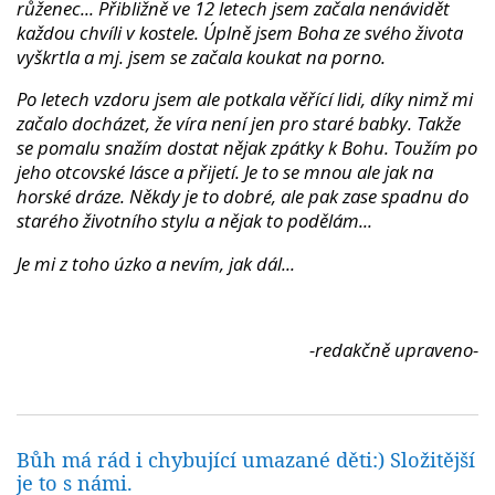
růženec... Přibližně ve 12 letech jsem začala nenávidět
každou chvíli v kostele. Úplně jsem Boha ze svého života
vyškrtla a mj. jsem se začala koukat na porno.
Po letech vzdoru jsem ale potkala věřící lidi, díky nimž mi
začalo docházet, že víra není jen pro staré babky. Takže
se pomalu snažím dostat nějak zpátky k Bohu. Toužím po
jeho otcovské lásce a přijetí. Je to se mnou ale jak na
horské dráze. Někdy je to dobré, ale pak zase spadnu do
starého životního stylu a nějak to podělám...
Je mi z toho úzko a nevím, jak dál...
-redakčně upraveno-
Bůh má rád i chybující umazané děti:) Složitější
je to s námi.