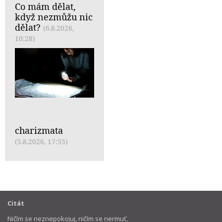
Co mám dělat,
když nezmůžu nic
dělat?
(6.8.2026,
10:28)
charizmata
(5.8.2026, 17:55)
Citát
Ničím se neznepokojuj, ničím se nermuť,