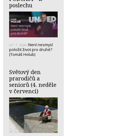
poslechu
Není nesmysl
(27. 7. 2026)
položit život pro druhé?
(Tomáš Holub)
Světový den
prarodičů a
seniorů (4. neděle
v červenci)