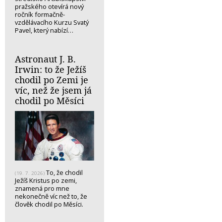
pražského otevírá nový
ročník formačně-
vzdělávacího Kurzu Svatý
Pavel, který nabízí…
Astronaut J. B.
Irwin: to že Ježíš
chodil po Zemi je
víc, než že jsem já
chodil po Měsíci
To, že chodil
(19. 7. 2026)
Ježíš Kristus po zemi,
znamená pro mne
nekonečně víc než to, že
člověk chodil po Měsíci.