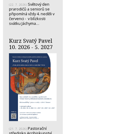
Světový den
(22. 7. 2026)
prarodičů a seniorů se
připomíná vždy 4. neděli v
červenci - v blízkosti
svátku Jáchyma…
Kurz Svatý Pavel
10. 2026 - 5. 2027
Pastorační
(21. 7. 2026)
středisko Arcibiskupství