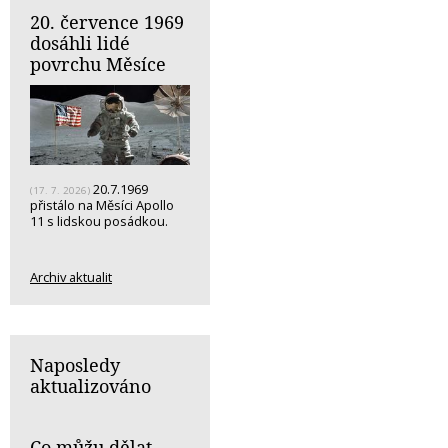
20. července 1969
dosáhli lidé
povrchu Měsíce
20.7.1969
(17. 7. 2026)
přistálo na Měsíci Apollo
11 s lidskou posádkou.
Archiv aktualit
Naposledy
aktualizováno
Co můžu dělat,