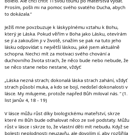
bolelo. Ale chci chtít Ti svou touhu po mateřstvá vydat.
Prosím, pošli mi na pomoc svého svatého Ducha, abych
to dokázala.“
Ježíš mne povzbuzuje k láskyplnému vztahu k Bohu,
který je Láska. Pokud věřím v Boha jako Lásku, otevírám
se jí a zakouším ji v životě, snažím se pak na tuto jeho
lásku odpovídat s největší láskou, jaké jsem aktuálně
schopna. Nechci mít za motivaci svého chování a
duchovního života strach, že něco bude nebo nebude, že
se něco stane nebo nestane, vždyť:
„Láska nezná strach; dokonalá láska strach zahání, vždyť
strach působí muka, a kdo se bojí, nedošel dokonalosti v
lásce. My milujeme, protože napřed Bůh miloval nás. “ (1.
list Janův 4, 18 - 19)
V lásce můžu růst díky biologickému mateřství, skrze
které mi Bůh bude odhalovat něco ze své podstaty. Můžu
růst v lásce i skrze to, že vlastní děti mít nebudu. Když se
bolesti neplodnosti neuzavřu, ale dovolím jí, aby rozšířila