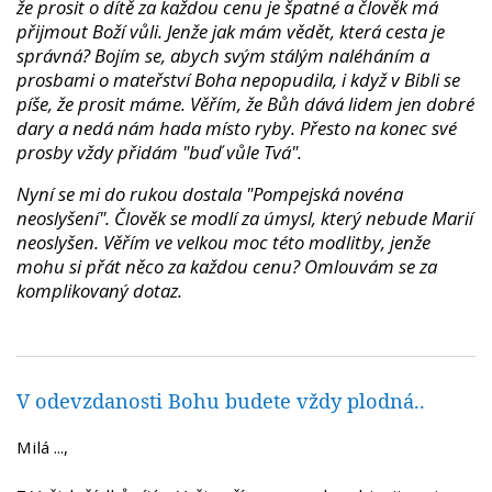
že prosit o dítě za každou cenu je špatné a člověk má
přijmout Boží vůli. Jenže jak mám vědět, která cesta je
správná? Bojím se, abych svým stálým naléháním a
prosbami o mateřství Boha nepopudila, i když v Bibli se
píše, že prosit máme. Věřím, že Bůh dává lidem jen dobré
dary a nedá nám hada místo ryby. Přesto na konec své
prosby vždy přidám "buď vůle Tvá".
Nyní se mi do rukou dostala "Pompejská novéna
neoslyšení". Člověk se modlí za úmysl, který nebude Marií
neoslyšen. Věřím ve velkou moc této modlitby, jenže
mohu si přát něco za každou cenu? Omlouvám se za
komplikovaný dotaz.
V odevzdanosti Bohu budete vždy plodná..
Milá ...,