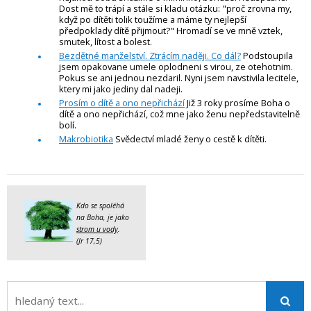
Dost mě to trápí a stále si kladu otázku: "proč zrovna my,
když po dítěti tolik toužíme a máme ty nejlepší
předpoklady dítě přijmout?" Hromadí se ve mně vztek,
smutek, lítost a bolest.
Bezdětné manželství. Ztrácím naději. Co dál?
Podstoupila
jsem opakovane umele oplodneni s virou, ze otehotnim.
Pokus se ani jednou nezdaril. Nyni jsem navstivila lecitele,
ktery mi jako jediny dal nadeji.
Prosím o dítě a ono nepřichází
Již 3 roky prosíme Boha o
dítě a ono nepřichází, což mne jako ženu nepředstavitelně
bolí.
Makrobiotika
Svědectví mladé ženy o cestě k dítěti.
Kdo se spoléhá
na Boha, je jako
strom u vody
.
(Jr 17,5)