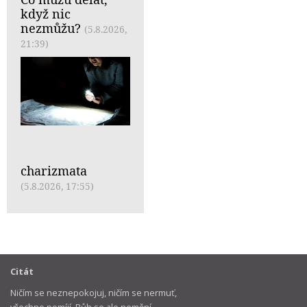
když nic
nezmůžu?
(5.8.2026,
21:39)
charizmata
(5.8.2026, 17:55)
Citát
Ničím se neznepokojuj, ničím se nermuť,
všechno pomíjí, Bůh se ale nemění.