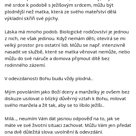
mé srdce k podobě s Ježíšovým srdcem, můžu být
plodnější než matka, která ze svého mateřství dělá
výkladní skříň své pýchy.
Láska má mnoho podob. Biologické rodičovství je jednou
z nich, ne však jedinou. Když nemám děti, otevírá se mi
velký prostor pro ostatní lidi. Můžu se např. intenzivně
nasadit ve službě, které se matka věnovat nemůže, nebo
můžu do své náruče a domova přijmout dítě bez
rodinného zázemí.
V odevzdanosti Bohu budu vždy plodná...
Mým povoláním jako Boží dcery a manželky je ovšem bez
diskuze usilovat o blízký důvěrný vztah k Bohu, milovat
svého manžela a žít tak, aby se to líbilo Ježíši...
Milá..., neumím Vám dát jasnou odpověď na to, jak se
máte ve své životní situaci zachovat. Můžu Vám jen předat
ona dvě důležitá slova: uvolnění & odevzdání.