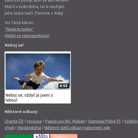
Máš-li v srdci Boha, nic ti nechybí,
jeho láska stačí. (Terezie z Avily)
Viz Taizé kánon
"Nada te turbe"
(Ničím se neznepokojuj)
Neboj se!
Některé odkazy:
Charita ČR
/
Hospice
/
Papež Lev XIV. (RaVat)
/
Stanislav Přibyl YT
/
Vojtěch
chval
/
HledámBoha
/
Některé další odkazy naleznete zde