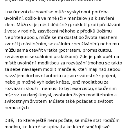
I na úrovni duchovní se může vyskytnout potřeba
uvolnění, došlo-li ve mně (či v manželovi) s k sevření
zlem. Můžu si jej nést dědičně (prokletí proti předávání
života v rodině, zasvěcení někoho z předků Božímu
Nepříteli apod.), může se mi dostat do života zásahem
zvenčí (znásilněním, sexuálním zneužíváním) nebo mu
můžu sama otevřít vrátka (potratem, promiskuitou,
zvrácenými sexuálními praktikami). Zde je pak opět na
místě uvolnění: modlitbou za rozvázání (mohou se takto
za sebe navzájem modlit manželé, kteří mají nad sebou
navzájem duchovní autoritu a jsou svátostně spojeni,
nebo je možné vyhledat kněze, jenž modlitbou za
rozvázání slouží - nemusí to být exorcista), sloužením
mše sv. na daný úmysl, osobním živým modlitebním a
svátostným životem. Můžete také požádat o svátost
nemocných.
Dítě, i to které ještě není počaté, se může stát rodičům
modlou, ke které se upínají a ke které směřují své