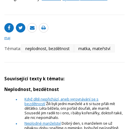
maj
Témata:
neplodnost, bezdětnost
matka, mateřství
Související texty k tématu:
Neplodnost, bezdětnost
Když dítě nepřichází, aneb vyrovnávání se s
bezdětností
Žili byli jedni manželé a ti si tuze přáli mít
děťátko. Léta běžela, oni pořád doufali, ale marně.
Sousedé jim radili to i ono, i báby kořenářky, doktoři také,
ale nic nepomáhalo.
Neplodné manželství
Dobrý den, s manželem se už
nějakou dobu snažíme o miminko, bohužel neúspěšně.