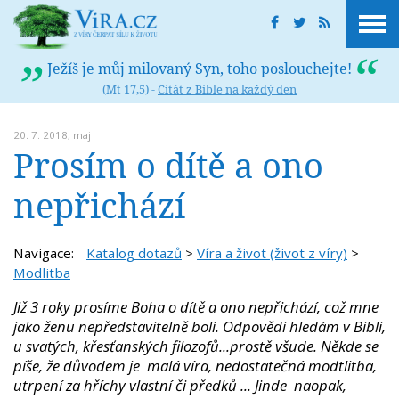
Ježíš je můj milovaný Syn, toho poslouchejte!
(Mt 17,5) -
Citát z Bible na každý den
20. 7. 2018,
maj
Prosím o dítě a ono
nepřichází
Navigace:
Katalog dotazů
>
Víra a život (život z víry)
>
Modlitba
Již 3 roky prosíme Boha o dítě a ono nepřichází, což mne
jako ženu nepředstavitelně bolí. Odpovědi hledám v Bibli,
u svatých, křesťanských filozofů...prostě všude. Někde se
píše, že důvodem je malá víra, nedostatečná modtlitba,
utrpení za hříchy vlastní či předků ... Jinde naopak,