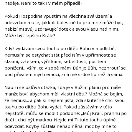
naděje. Není to tak i v mém případě?
Pokud Hospodina vpustím na všechna svá území a
odevzdám mu je, jakkoli bolestné to pro mne může být,
nabízí mi svůj uzdravující dotek a svou vládu nad nimi.
Může být lepšího Krále?
Když vydávám svou touhu po dítěti Bohu v modlitbě,
nemusím se ostýchat stát před Ním v upřímnosti: se
slzami, vztekem, výčitkami, sebelítostí, pocitem
ponížení... vším, co v sobě mám. Bůh je Bůh, nezhroutí se
pod přívalem mých emocí, zná mé srdce líp než já sama.
Nabízí se palčivá otázka, zda je v Božím plánu pro naše
manželství, abychom měli vlastní děti.? Možná se bojím,
že nemusí... a pak si nejsem jistá, zda skutečně chci svou
touhu po dítěti Bohu vydat. Pokud zůstávám v této
nejistotě, můžu se modlit podobně: „Můj Králi, prahnu po
dítěti, chci být matkou. Nejde mi Ti tuto touhu úplně
odevzdat. Kdyby zůstala nenaplněná, moc by mne to