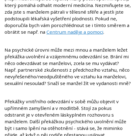
který pomáhá odhalit moderní medicína. Nezmiňujete se,
zda jste s manželem pátrali v tělesné sféře a jestli jste
podstoupili lékařská vyšetření plodnosti. Pokud ne,
doporučila bych vám porozhlédnout se i tímto směrem a
obrátit se např. na
Centrum naděje a pomoci
.
Na psychické úrovni může mezi mnou a manželem ležet
překážka uvolnění a vzájemnému odevzdání se. Brání mi
něco odevzdávat se manželovi, zcela se mu vydávat?
Např. partnerské zkušenosti z předchozího vztahu, něco
nevyřešeného/neodpuštěného ve vztahu ka manželovi,
sexuální nesoulad? Snaží se manžel žít ve vydanosti mně?
Překážky vnitřního odevzdání v sobě můžu objevit v
upřímném zamyšlení a v modlitbě. Stojí za pokus
odstranit je v otevřeném láskyplném rozhovoru s
manželem. Další překážkou psychického uvolnění může
být i samo lpění na otěhotnění - stává se, že miminko
přijde, až když o něj rodiče přestanou usilovat.