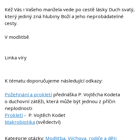
Kéž Vás i Vašeho manžela vede po cestě lásky Duch svatý,
který jediný zná hlubiny Boží a Jeho neprobádatelné
cesty.
V modlitbě
Linka víry
K tématu doporučujeme následující
odkazy
:
Požehnání a prokletí
přednáška P. Vojtěcha Kodeta
o duchovní zátěži, která může být jednou z příčin
neplodnosti
Prokletí
- P.
Vojtěch Kodet
Makrobiotika
(svědectví)
Kategorie otázky:
Modlitba
,
Výchova, rodiče a děti