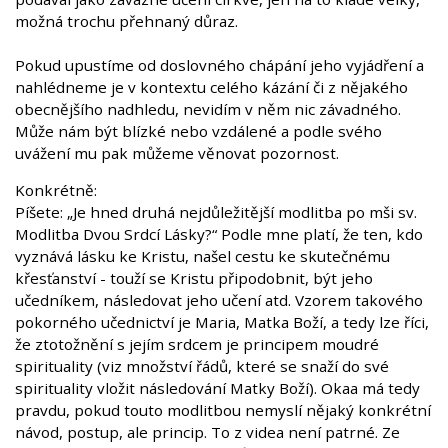
možná trochu přehnaný důraz.
Pokud upustíme od doslovného chápání jeho vyjádření a
nahlédneme je v kontextu celého kázání či z nějakého
obecnějšího nadhledu, nevidím v něm nic závadného.
Může nám být blízké nebo vzdálené a podle svého
uvážení mu pak můžeme věnovat pozornost.
Konkrétně:
Píšete: „Je hned druhá nejdůležitější modlitba po mši sv.
Modlitba Dvou Srdcí Lásky?“ Podle mne platí, že ten, kdo
vyznává lásku ke Kristu, našel cestu ke skutečnému
křesťanství - touží se Kristu připodobnit, být jeho
učedníkem, následovat jeho učení atd. Vzorem takového
pokorného učednictví je Maria, Matka Boží, a tedy lze říci,
že ztotožnění s jejím srdcem je principem moudré
spirituality (viz množství řádů, které se snaží do své
spirituality vložit následování Matky Boží). Okaa má tedy
pravdu, pokud touto modlitbou nemyslí nějaký konkrétní
návod, postup, ale princip. To z videa není patrné. Ze