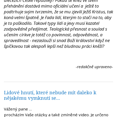
diecézích České republiky? Pokud se kněz ve svém
přehánění dostává mimo oficiální učení a ještě to
podtrhuje svým tvrzením, že se mu zjevili Ježíš Kristus, tak
koná velmi špatně. Je řada lidí, kterým to stačí na to, aby
je to poškodilo. Takové typy lidí a jevy musí kazatel
zodpovědně předjímat. Teologická přesnost a soulad s
učením církve je totéž co povinnost, odpovědnost, a
spravedlnost - nezaslouží si snad Boží království když ne
špičkovou tak alespoň lepší než bludnou práci kněží?
-redakčně upraveno-
Lidové hnutí, které nebude mít daleko k
nějakému vymknutí se...
Vážený pane …
procházím Vaše otázky a také zmíněné video. Je určeno