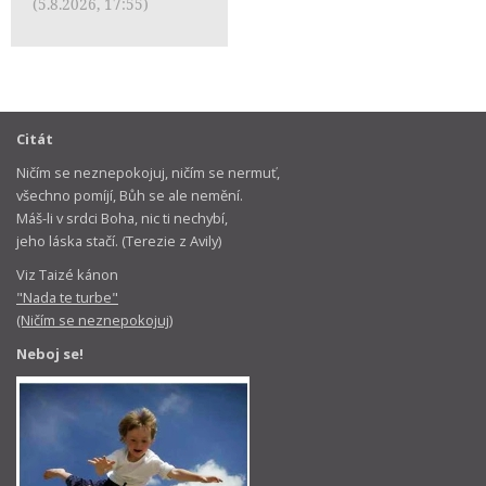
(5.8.2026, 17:55)
Citát
Ničím se neznepokojuj, ničím se nermuť,
všechno pomíjí, Bůh se ale nemění.
Máš-li v srdci Boha, nic ti nechybí,
jeho láska stačí. (Terezie z Avily)
Viz Taizé kánon
"Nada te turbe"
(Ničím se neznepokojuj)
Neboj se!