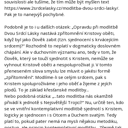
souvislosti ale tušíme, že tím může být myšlen text
https://www.2srdcelasky.cz/modlitba-dvou-srdci-lasky/.
Pak je to nanejvýš pochybné.
Podobně je to i u dalších otázek: „Opravdu při modlitbě
Dvou Srdcí Lásky nastává zpřítomnění Kristovy oběti,
když byl jako člověk zabit (tzn. sjednocení s krvácejícím
srdcem)?“ Rozhodně to neplatí v dogmaticky doslovném
chápání. Ale v duchovním významu ano, tedy v tom, že
člověk, který se touží sjednotit s Kristem, nemůže se
vyhnout Kristově oběti a nespoluprožívat ji. V tomto
přeneseném slova smyslu lze mluvit o jakési formě
„zpřítomnění“. Modlíme-li se celým srdcem, pak s
Kristem spoluprožíváme i jeho oběť a žijeme z jejích
plodů. To je základ křesťanské modlitby...
Nebo podobná otázka: „...tato modlitba nás okamžitě
přivádí k jednotě s Nejsvětější Trojicí?“ Nu, určitě ten, kdo
se ve vnitřní kontemplativní modlitbě sjednotí s Kristem,
logicky je sjednocen i s Otcem a Duchem svatým. Tedy
platí to, pokud pater nemá na mysli nějakou metodiku,
postup, ale princip kontemplativní modlitby... Zřejmě tak