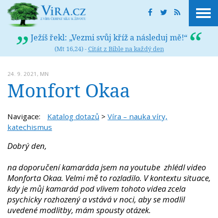
Ježíš řekl: „Vezmi svůj kříž a následuj mě!“
(Mt 16,24) -
Citát z Bible na každý den
24. 9. 2021,
MN
Monfort Okaa
Navigace:
Katalog dotazů
>
Víra – nauka víry,
katechismus
Dobrý den,
na doporučení kamaráda jsem na youtube zhlédl video
Monforta Okaa. Velmi mě to rozladilo. V kontextu situace,
kdy je můj kamarád pod vlivem tohoto videa zcela
psychicky rozhozený a vstává v noci, aby se modlil
uvedené modlitby, mám spousty otázek.