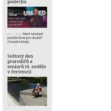
poslechu
Není nesmysl
(27. 7. 2026)
položit život pro druhé?
(Tomáš Holub)
Světový den
prarodičů a
seniorů (4. neděle
v červenci)