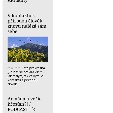
Aktuality
V kontaktu s
přírodou člověk
znovu nalézá sám
sebe
Tato překrásná
(7. 8. 2026)
„kniha“ se otevírá všem –
jak malým, tak velkým. V
kontaktu s přírodou
člověk…
Armáda a věřící
křesťan?! /
PODCAST - k