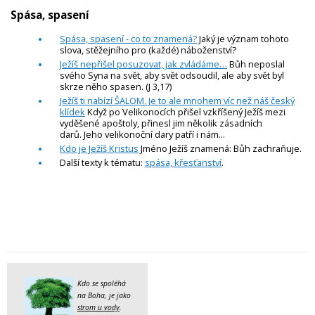
Spása, spasení
Spása, spasení - co to znamená?
Jaký je význam tohoto
slova, stěžejního pro (každé) náboženství?
Ježíš nepřišel posuzovat, jak zvládáme…
Bůh neposlal
svého Syna na svět, aby svět odsoudil, ale aby svět byl
skrze něho spasen. (J 3,17)
Ježíš ti nabízí ŠALOM. Je to ale mnohem víc než náš český
klídek
Když po Velikonocích přišel vzkříšený Ježíš mezi
vyděšené apoštoly, přinesl jim několik zásadních
darů. Jeho velikonoční dary patří i nám...
Kdo je Ježíš Kristus
Jméno Ježíš znamená: Bůh zachraňuje.
Další texty k tématu:
spása, křesťanství
.
Kdo se spoléhá
na Boha, je jako
strom u vody
.