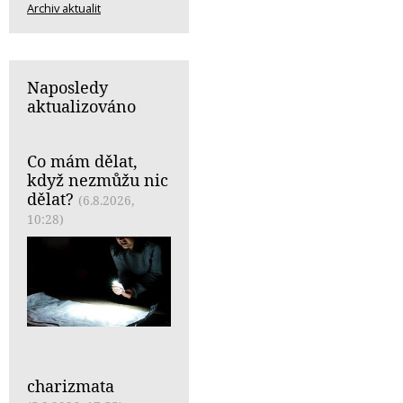
Archiv aktualit
Naposledy
aktualizováno
Co mám dělat,
když nezmůžu nic
dělat?
(6.8.2026,
10:28)
charizmata