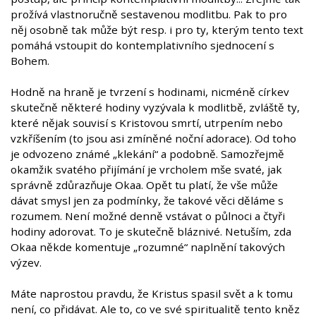
prožívá vlastnoručně sestavenou modlitbu. Pak to pro
něj osobně tak může být resp. i pro ty, kterým tento text
pomáhá vstoupit do kontemplativního sjednocení s
Bohem.
Hodně na hraně je tvrzení s hodinami, nicméně církev
skutečně některé hodiny vyzývala k modlitbě, zvláště ty,
které nějak souvisí s Kristovou smrtí, utrpením nebo
vzkříšením (to jsou asi zmíněné noční adorace). Od toho
je odvozeno známé „klekání“ a podobně. Samozřejmě
okamžik svatého přijímání je vrcholem mše svaté, jak
správně zdůrazňuje Okaa. Opět tu platí, že vše může
dávat smysl jen za podmínky, že takové věci děláme s
rozumem. Není možné denně vstávat o půlnoci a čtyři
hodiny adorovat. To je skutečně bláznivé. Netuším, zda
Okaa někde komentuje „rozumné“ naplnění takových
výzev.
Máte naprostou pravdu, že Kristus spasil svět a k tomu
není, co přidávat. Ale to, co ve své spiritualitě tento kněz