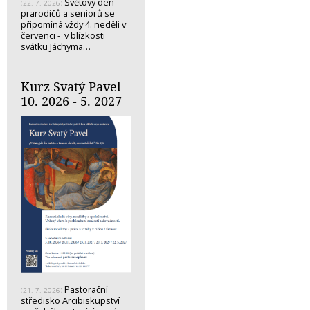
Světový den
(22. 7. 2026)
prarodičů a seniorů se
připomíná vždy 4. neděli v
červenci - v blízkosti
svátku Jáchyma…
Kurz Svatý Pavel
10. 2026 - 5. 2027
Pastorační
(21. 7. 2026)
středisko Arcibiskupství