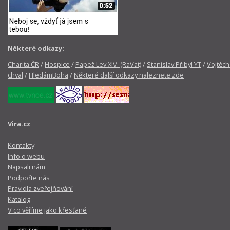
Některé odkazy:
Charita ČR
/
Hospice
/
Papež Lev XIV. (RaVat)
/
Stanislav Přibyl YT
/
Vojtěch
chval
/
HledámBoha
/
Některé další odkazy naleznete zde
Vira.cz
Kontakty
Info o webu
Napsali nám
Podpořte nás
Pravidla zveřejňování
Katalog
V co věříme jako křesťané