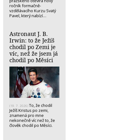
pražského otevírá nový
ročník formačně-
vzdělávacího Kurzu Svatý
Pavel, který nabízí…
Astronaut J. B.
Irwin: to že Ježíš
chodil po Zemi je
víc, než že jsem já
chodil po Měsíci
To, že chodil
(19. 7. 2026)
Ježíš Kristus po zemi,
znamená pro mne
nekonečně víc než to, že
člověk chodil po Měsíci.