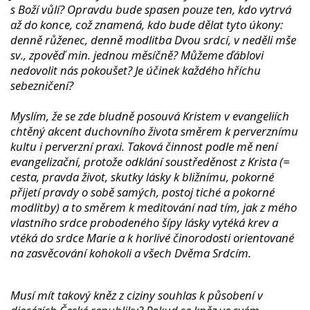
s Boží vůlí? Opravdu bude spasen pouze ten, kdo vytrvá
až do konce, což znamená, kdo bude dělat tyto úkony:
denně růženec, denně modlitba Dvou srdcí, v neděli mše
sv., zpověď min. jednou měsíčně? Můžeme ďáblovi
nedovolit nás pokoušet? Je účinek každého hříchu
sebezničení?
Myslím, že se zde bludně posouvá Kristem v evangeliích
chtěný akcent duchovního života směrem k perverznímu
kultu i perverzní praxi. Taková činnost podle mě není
evangelizační, protože odklání soustředěnost z Krista (=
cesta, pravda život, skutky lásky k bližnímu, pokorné
přijetí pravdy o sobě samých, postoj tiché a pokorné
modlitby) a to směrem k meditování nad tím, jak z mého
vlastního srdce probodeného šípy lásky vytéká krev a
vtéká do srdce Marie a k horlivé činorodosti orientované
na zasvěcování kohokoli a všech Dvěma Srdcím.
Musí mít takový kněz z ciziny souhlas k působení v