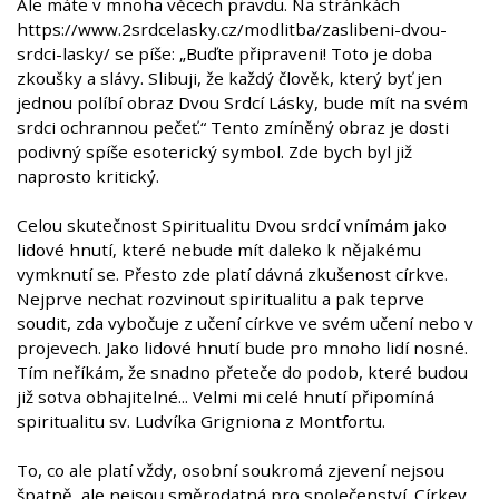
Ale máte v mnoha věcech pravdu. Na stránkách
https://www.2srdcelasky.cz/modlitba/zaslibeni-dvou-
srdci-lasky/ se píše: „Buďte připraveni! Toto je doba
zkoušky a slávy. Slibuji, že každý člověk, který byť jen
jednou políbí obraz Dvou Srdcí Lásky, bude mít na svém
srdci ochrannou pečeť.“ Tento zmíněný obraz je dosti
podivný spíše esoterický symbol. Zde bych byl již
naprosto kritický.
Celou skutečnost Spiritualitu Dvou srdcí vnímám jako
lidové hnutí, které nebude mít daleko k nějakému
vymknutí se. Přesto zde platí dávná zkušenost církve.
Nejprve nechat rozvinout spiritualitu a pak teprve
soudit, zda vybočuje z učení církve ve svém učení nebo v
projevech. Jako lidové hnutí bude pro mnoho lidí nosné.
Tím neříkám, že snadno přeteče do podob, které budou
již sotva obhajitelné... Velmi mi celé hnutí připomíná
spiritualitu sv. Ludvíka Grigniona z Montfortu.
To, co ale platí vždy, osobní soukromá zjevení nejsou
špatně, ale nejsou směrodatná pro společenství. Církev