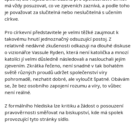
má vždy posuzovat, co ve zjeveních zaznívá, a podle toho
je považovat za slučitelná nebo neslučitelná s učením
církve.
Pro církevní představitele je velmi těžké zaujmout k
takovému hnutí jednoznačný odsuzující postoj. Z
relativně nedávné zkušenosti odkazuji na dlouhé diskuse
o vizionářce Vassule Ryden, která není katolička a mnozí
katolíci jí velmi důsledně následovali a naslouchali jejím
zjevením. Zkrátka řečeno, není snadné v tak bohatém
světě různých proudů udržet společenství víry
pohromadě, nezhatit dobré, ale vyloučit špatné. Obávám
se, že bez osobního zapojení rozumu a víry, to vůbec
není reálné.
Z formálního hlediska lze kritiku a žádost o posouzení
pravověrnosti směřovat na biskupství, kde má spolek
provozující tyto stránky sídlo.