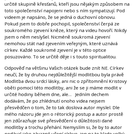
určité skupině křesťanů, kteří jsou nějakým způsobem na
toto společenství napojeni nebo s ním sympatizují. Pod
videem je napsáno, že se jedná o duchovní obnovu.
Pokud jsem to dobře pochopil, společenství čerpá ze
soukromého zjevení kněze, který na videu hovoří. Nikdy
jsem o něm neslyšel. Nicméně soukromá zjevení
nemohou stát nad zjevením veřejným, které uznává
církev. Každé soukromé zjevení je v této optice
posuzováno. To se určitě děje i s touto spiritualitou.
Odpověď na většinu Vašich otázek bude znít NE. Církev
neučí, že by druhou nejdůležitější modlitbou byla právě
Modlitba dvou srdcí lásky, ani nic o zpřítomnění Kristovy
oběti pomocí této modlitby, ani že se ji máme modlit v
určité hodiny během dne, ale… Jedním dechem
dodávám, že po zhlédnutí onoho videa nejsem
přesvědčen o tom, že to tak doslova autor myslel. Dle
mého názoru jde jen o rétorický postup a autor prostě
jen zdůrazňuje své přesvědčení o důležitosti dané
modlitby a trochu přehání. Nemyslím si, že by to autor
podával jako závazné učení církve, jen na to klade velký,