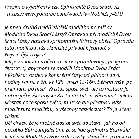
Prosím o vyjádření k tzv. Spiritualitě Dvou srdcí, viz
https://www.youtube.com/watch?v=NUbNZFy4Sk0
Je hned druhá nejdůležitější modlitba po mši sv.
Modlitba Dvou Srdcí Lásky? Opravdu při modlitbě Dvou
Srdcí Lásky nastává zpřítomnění Kristovy oběti? Opravdu
tato modlitba nás okamžitě přivádí k jednotě s
Nejsvětější Trojicí?
Jak je v souladu s učením církve požadovaný „program
života“, tj. abychom se modlili Modlitbu Dvou Srdcí
několikrát za den v konkrétní časy: od půlnoci do 4.
hodiny ranní, v 6h, ve 12h , mezi 15-16h, během mše, po
přijímání, po mši? Kristus spasil svět, ale to nestačí? Je
nutno ještě všechny ke Kristu dostat zasvěcením? Pokud
křesťan chce spásu světa, musí se dle předpisu výše
modlit tuto modlitbu, a všechny zasvěcovat? To je učení
církve?
Učí církev, že je možné dostat svět do stavu, jak ho od
počátku Bůh zamýšlel tím, že se lidé sjednotí s Boží vůlí?
Je účinek Modlitby Dvou Srdcí Lásky okamžité sjednocení