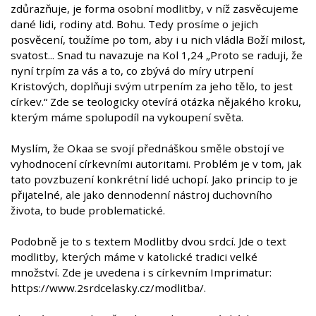
zdůrazňuje, je forma osobní modlitby, v níž zasvěcujeme
dané lidi, rodiny atd. Bohu. Tedy prosíme o jejich
posvěcení, toužíme po tom, aby i u nich vládla Boží milost,
svatost... Snad tu navazuje na Kol 1,24 „Proto se raduji, že
nyní trpím za vás a to, co zbývá do míry utrpení
Kristových, doplňuji svým utrpením za jeho tělo, to jest
církev.“ Zde se teologicky otevírá otázka nějakého kroku,
kterým máme spolupodíl na vykoupení světa.
Myslím, že Okaa se svojí přednáškou směle obstojí ve
vyhodnocení církevními autoritami. Problém je v tom, jak
tato povzbuzení konkrétní lidé uchopí. Jako princip to je
přijatelné, ale jako dennodenní nástroj duchovního
života, to bude problematické.
Podobně je to s textem Modlitby dvou srdcí. Jde o text
modlitby, kterých máme v katolické tradici velké
množství. Zde je uvedena i s církevním Imprimatur:
https://www.2srdcelasky.cz/modlitba/.