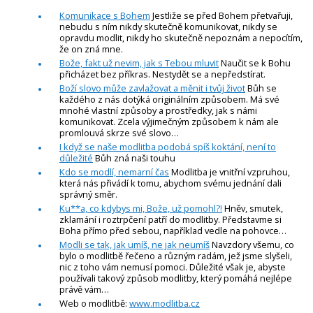
Komunikace s Bohem
Jestliže se před Bohem přetvařuji,
nebudu s ním nikdy skutečně komunikovat, nikdy se
opravdu modlit, nikdy ho skutečně nepoznám a nepocítím,
že on zná mne.
Bože, fakt už nevim, jak s Tebou mluvit
Naučit se k Bohu
přicházet bez příkras. Nestydět se a nepředstírat.
Boží slovo může zavlažovat a měnit i tvůj život
Bůh se
každého z nás dotýká originálním způsobem. Má své
mnohé vlastní způsoby a prostředky, jak s námi
komunikovat. Zcela výjimečným způsobem k nám ale
promlouvá skrze své slovo…
I když se naše modlitba podobá spíš koktání, není to
důležité
Bůh zná naši touhu
Kdo se modlí, nemarní čas
Modlitba je vnitřní vzpruhou,
která nás přivádí k tomu, abychom svému jednání dali
správný směr.
Ku**a, co kdybys mi, Bože, už pomohl?!
Hněv, smutek,
zklamání i roztrpčení patří do modlitby. Představme si
Boha přímo před sebou, například vedle na pohovce…
Modli se tak, jak umíš, ne jak neumíš
Navzdory všemu, co
bylo o modlitbě řečeno a různým radám, jež jsme slyšeli,
nic z toho vám nemusí pomoci. Důležité však je, abyste
používali takový způsob modlitby, který pomáhá nejlépe
právě vám…
Web o modlitbě:
www.modlitba.cz