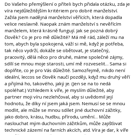
Do Vašeho přemýšlení o příteli bych přidala otázku, zda je
víra nejdůležitějším kritériem pro dobré manželství.
Zažila jsem nadějná manželství věřících, která dopadla
velice neslavně. Naopak znám manželství s nevěřícím
manželem, která krásně fungují. Jak se pozná dobrý
člověk? Co je pro mě důležité? Má mě rád, záleží mu na
tom, abych byla spokojená, váží si mě, když je potřeba,
tak něco vydrží, dokáže se obětovat, je statečný,
pracovitý, dělá něco pro druhé, máme společné zájmy,
sdílí se mnou moje starosti, umí mě rozveselit… Sama si
doplňte, co je pro Vás důležité. Samozřejmě, nikdo není
ideální, leccos se člověk naučí později, když mu druhý věří
a přijímá ho, takového, jaký je. (Jen se na to nedá
spoléhat.) Vzhledem k víře, je myslím důležité, aby
partner moji víru nezlehčoval, aby si uvědomil její
hodnotu, že díky ní jsem jaká jsem. Nemusí se se mnou
modlit, ale může se mnou sdílet jiné duchovní zážitky,
jako dobro, krásu, hudbu, přírodu, umění… Může
naslouchat mým duchovním zážitkům, může zajišťovat
technické zázemí na farních akcích, atd. Víra je dar, k víře