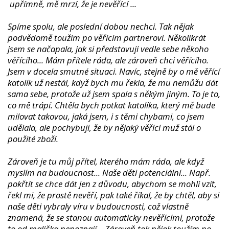
upřímně, mě mrzí, že je nevěřící ...
Spíme spolu, ale poslední dobou nechci. Tak nějak
podvědomě toužím po věřícím partnerovi. Několikrát
jsem se načapala, jak si představuji vedle sebe někoho
věřícího... Mám přítele ráda, ale zároveň chci věřícího.
Jsem v docela smutné situaci. Navíc, stejně by o mě věřící
katolík už nestál, když bych mu řekla, že mu nemůžu dát
sama sebe, protože už jsem spala s někým jiným. To je to,
co mě trápí. Chtěla bych potkat katolíka, který mě bude
milovat takovou, jaká jsem, i s těmi chybami, co jsem
udělala, ale pochybuji, že by nějaký věřící muž stál o
použité zboží.
Zároveň je tu můj přítel, kterého mám ráda, ale když
myslím na budoucnost... Naše děti potenciální... Např.
pokřtít se chce dát jen z důvodu, abychom se mohli vzít,
řekl mi, že prostě nevěří, pak také říkal, že by chtěl, aby si
naše děti vybraly víru v budoucnosti, což vlastně
znamená, že se stanou automaticky nevěřícími, protože
to od malička nepoznají... Zároveň tak nějak toužím po