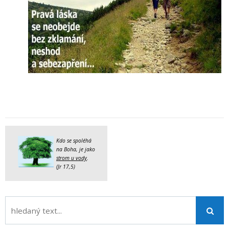
Kdo se spoléhá
na Boha, je jako
strom u vody
.
(Jr 17,5)