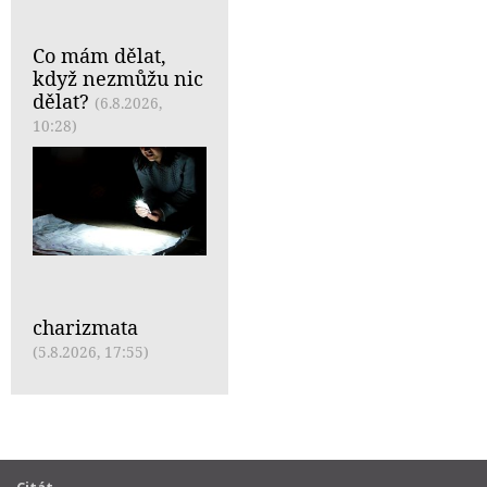
Co mám dělat,
když nezmůžu nic
dělat?
(6.8.2026,
10:28)
charizmata
(5.8.2026, 17:55)
Citát