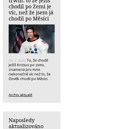
Irwin: to že Ježíš
chodil po Zemi je
víc, než že jsem já
chodil po Měsíci
To, že chodil
(19. 7. 2026)
Ježíš Kristus po zemi,
znamená pro mne
nekonečně víc než to, že
člověk chodil po Měsíci.
Archiv aktualit
Naposledy
aktualizováno