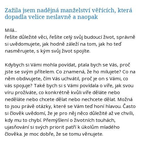
Zažila jsem nadějná manželství věřících, která
dopadla velice neslavně a naopak
Milá...
řešíte důležité věci, řešíte celý svůj budoucí život, správně
si uvědomujete, jak hodně záleží na tom, jak ho teď
nasměrujete, s kým svůj život spojíte.
Kdybych si Vámi mohla povídat, ptala bych se Vás, proč
jste se svým přítelem. Co znamená, že ho milujete? Co na
něm obdivujete, čím Vás uchvátil, proč je on s Vámi, co
vás spojuje? Také bych si s Vámi povídala o víře, jak svou
víru prožíváte, co konkrétně kvůli víře děláte nebo
neděláte nebo chcete dělat nebo nechcete dělat. Možná
to jsou právě otázky, které se Vám teď honí hlavou. Často
si člověk uvědomí, že je pro něj něco důležité až ve chvíli,
kdy mu to chybí. Přemýšlení o životních touhách,
ujasňování si svých priorit patří k úkolům mladého
člověka. Je moc dobře, že se tomu věnujete.