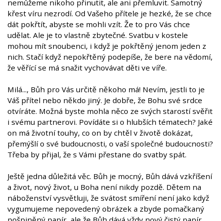
nemůžeme nikoho přinutit, ale ani přemluvit. Samotný
křest víru nezrodí. Od Vašeho přítele je hezké, že se chce
dát pokřtít, abyste se mohli vzít. Že to pro Vás chce
udělat. Ale je to vlastně zbytečné. Svatbu v kostele
mohou mít snoubenci, i když je pokřtěný jenom jeden z
nich. Stačí když nepokřtěný podepíše, že bere na vědomí,
že věřící se má snažit vychovávat děti ve víře.
Milá..., Bůh pro Vás určitě někoho má! Nevím, jestli to je
Váš přítel nebo někdo jiný. Je dobře, že Bohu své srdce
otvíráte. Možná byste mohla něco ze svých starostí svěřit
i svému partnerovi. Povídáte si o hlubších tématech? Jaké
on má životní touhy, co on by chtěl v životě dokázat,
přemýšlí o své budoucnosti, o vaší společné budoucnosti?
Třeba by přijal, že s Vámi přestane do svatby spát.
Ještě jedna důležitá věc. Bůh je mocný, Bůh dává vzkříšení
a život, nový život, u Boha není nikdy pozdě. Dětem na
náboženství vysvětluji, že svátost smíření není jako když
vygumujeme nepovedený obrázek a zbyde pomačkaný
pošpiněný papír, ale že Bůh dává vždy nový čistý papír.