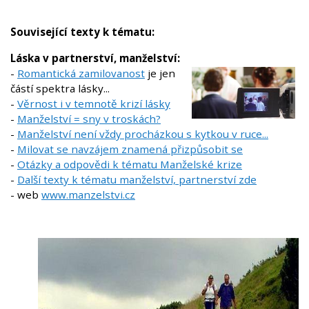
Související texty k tématu:
Láska v partnerství, manželství:
-
Romantická zamilovanost
je jen
částí spektra lásky...
-
Věrnost i v temnotě krizí lásky
-
Manželství = sny v troskách?
-
Manželství není vždy procházkou s kytkou v ruce...
-
Milovat se navzájem znamená přizpůsobit se
-
Otázky a odpovědi k tématu Manželské krize
-
Další texty k tématu manželství, partnerství zde
- web
www.manzelstvi.cz