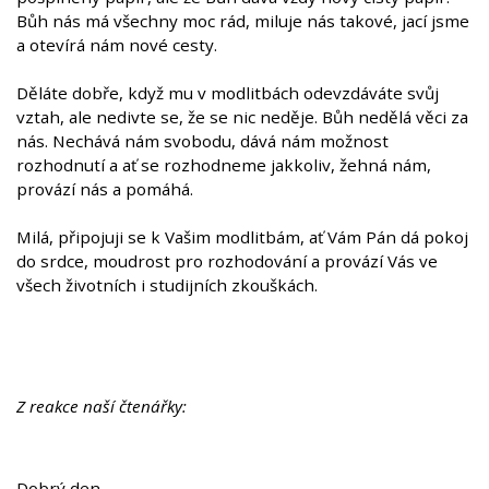
Bůh nás má všechny moc rád, miluje nás takové, jací jsme
a otevírá nám nové cesty.
Děláte dobře, když mu v modlitbách odevzdáváte svůj
vztah, ale nedivte se, že se nic neděje. Bůh nedělá věci za
nás. Nechává nám svobodu, dává nám možnost
rozhodnutí a ať se rozhodneme jakkoliv, žehná nám,
provází nás a pomáhá.
Milá, připojuji se k Vašim modlitbám, ať Vám Pán dá pokoj
do srdce, moudrost pro rozhodování a provází Vás ve
všech životních i studijních zkouškách.
Z reakce naší čtenářky:
Dobrý den,