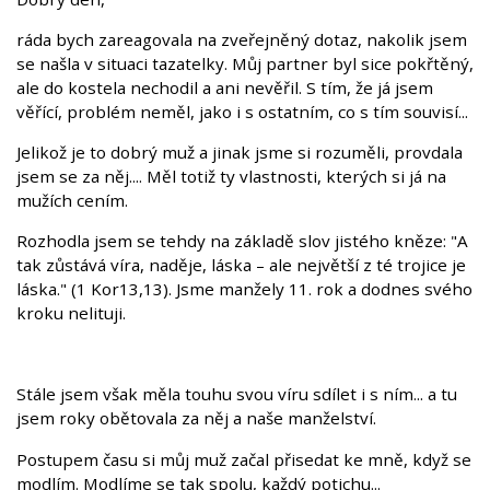
ráda bych zareagovala na zveřejněný dotaz, nakolik jsem
se našla v situaci tazatelky. Můj partner byl sice pokřtěný,
ale do kostela nechodil a ani nevěřil. S tím, že já jsem
věřící, problém neměl, jako i s ostatním, co s tím souvisí...
Jelikož je to dobrý muž a jinak jsme si rozuměli, provdala
jsem se za něj.... Měl totiž ty vlastnosti, kterých si já na
mužích cením.
Rozhodla jsem se tehdy na základě slov jistého kněze: "A
tak zůstává víra, naděje, láska – ale největší z té trojice je
láska." (1 Kor13,13). Jsme manžely 11. rok a dodnes svého
kroku nelituji.
Stále jsem však měla touhu svou víru sdílet i s ním... a tu
jsem roky obětovala za něj a naše manželství.
Postupem času si můj muž začal přisedat ke mně, když se
modlím. Modlíme se tak spolu, každý potichu...