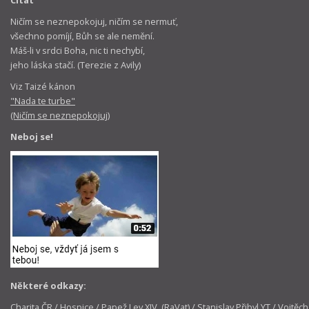
Ničím se neznepokojuj, ničím se nermuť,
všechno pomíjí, Bůh se ale nemění.
Máš-li v srdci Boha, nic ti nechybí,
jeho láska stačí. (Terezie z Avily)
Viz Taizé kánon
"Nada te turbe"
(Ničím se neznepokojuj)
Neboj se!
Některé odkazy:
Charita ČR
/
Hospice
/
Papež Lev XIV. (RaVat)
/
Stanislav Přibyl YT
/
Vojtěch