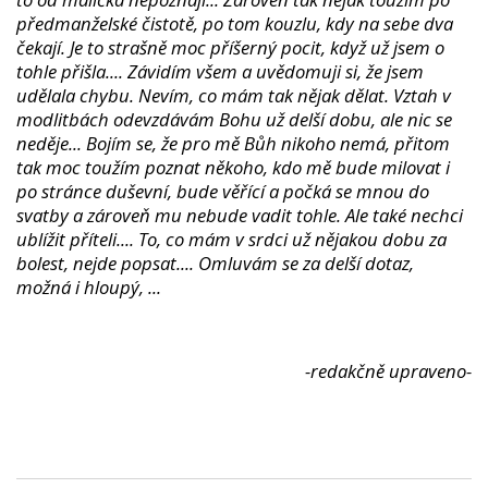
předmanželské čistotě, po tom kouzlu, kdy na sebe dva
čekají. Je to strašně moc příšerný pocit, když už jsem o
tohle přišla.... Závidím všem a uvědomuji si, že jsem
udělala chybu. Nevím, co mám tak nějak dělat. Vztah v
modlitbách odevzdávám Bohu už delší dobu, ale nic se
neděje... Bojím se, že pro mě Bůh nikoho nemá, přitom
tak moc toužím poznat někoho, kdo mě bude milovat i
po stránce duševní, bude věřící a počká se mnou do
svatby a zároveň mu nebude vadit tohle. Ale také nechci
ublížit příteli.... To, co mám v srdci už nějakou dobu za
bolest, nejde popsat.... Omluvám se za delší dotaz,
možná i hloupý, ...
-redakčně upraveno-