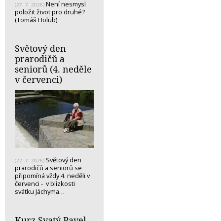
Není nesmysl
(27. 7. 2026)
položit život pro druhé?
(Tomáš Holub)
Světový den
prarodičů a
seniorů (4. neděle
v červenci)
Světový den
(22. 7. 2026)
prarodičů a seniorů se
připomíná vždy 4. neděli v
červenci - v blízkosti
svátku Jáchyma…
Kurz Svatý Pavel