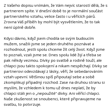
Z Vašeho dopisu vnímám, že Vám nejvíc starostí dělá, že s
partnerem spíte. V dnešní době to je normální součást
partnerského vztahu, velice často i u věřících párů.
Zrovna Váš příběh by mohl být vysvětlením, že to tak
není úplně dobře.
Kdysi dávno, když jsem chodila se svým budoucím
mužem, snažili jsme se jeden druhého poznávat a
rozhodnout, jestli spolu chceme žít celý život. Když jsme
to poznali, vzali jsme se. Dnes spolu lidé žijí a třeba se
pak někdy vezmou. Dívky po svatbě a rodině touží, ale
chlapci jsou takto spokojení a nikam nespěchají. Dívky se
partnerovi odevzdávají z lásky, věří, že sebedarováním
vztah upevní. Většinou spíš připoutají sebe a sobě
zkomplikují případný rozchod. Zase na druhou stranu si
myslím, že vzhledem k tomu už dnes neplatí, že by
chlapci stáli jen o „nepoužité“ dívky. Ani věřící chlapci.
Naše zkušenost se snoubenci, které připravujeme na
svatbu, to potvrzuje.