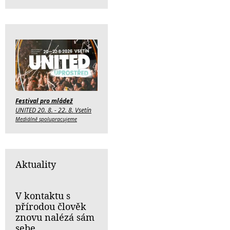
Festival pro mládež
UNITED 20. 8. - 22. 8. Vsetín
Mediálně spolupracujeme
Aktuality
V kontaktu s
přírodou člověk
znovu nalézá sám
sebe