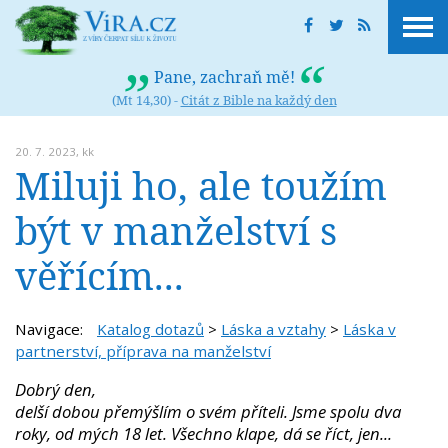
Pane, zachraň mě!
(Mt 14,30) -
Citát z Bible na každý den
20. 7. 2023,
kk
Miluji ho, ale toužím
být v manželství s
věřícím...
Navigace:
Katalog dotazů
>
Láska a vztahy
>
Láska v
partnerství, příprava na manželství
Dobrý den,
delší dobou přemýšlím o svém příteli. Jsme spolu dva
roky, od mých 18 let. Všechno klape, dá se říct, jen...