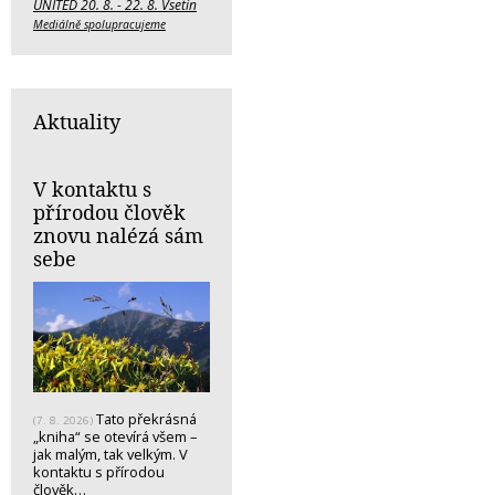
UNITED 20. 8. - 22. 8. Vsetín
Mediálně spolupracujeme
Aktuality
V kontaktu s
přírodou člověk
znovu nalézá sám
sebe
Tato překrásná
(7. 8. 2026)
„kniha“ se otevírá všem –
jak malým, tak velkým. V
kontaktu s přírodou
člověk…