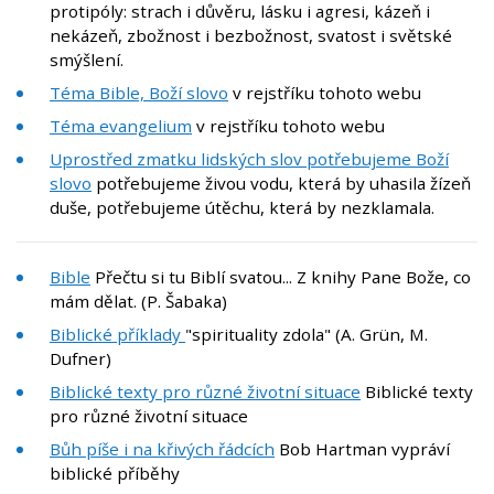
protipóly: strach i důvěru, lásku i agresi, kázeň i
nekázeň, zbožnost i bezbožnost, svatost i světské
smýšlení.
Téma Bible, Boží slovo
v rejstříku tohoto webu
Téma evangelium
v rejstříku tohoto webu
Uprostřed zmatku lidských slov potřebujeme Boží
slovo
potřebujeme živou vodu, která by uhasila žízeň
duše, potřebujeme útěchu, která by nezklamala.
Bible
Přečtu si tu Biblí svatou... Z knihy Pane Bože, co
mám dělat. (P. Šabaka)
Biblické příklady
"spirituality zdola" (A. Grün, M.
Dufner)
Biblické texty pro různé životní situace
Biblické texty
pro různé životní situace
Bůh píše i na křivých řádcích
Bob Hartman vypráví
biblické příběhy