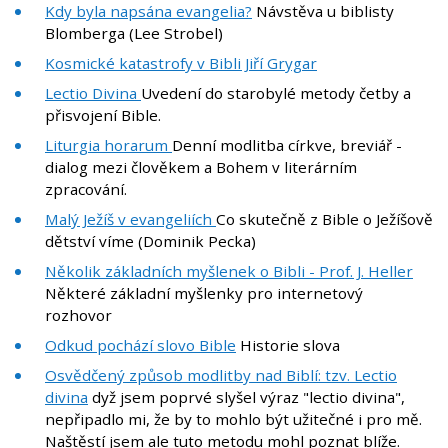
Kdy byla napsána evangelia?
Návstěva u biblisty
Blomberga (Lee Strobel)
Kosmické katastrofy v Bibli Jiří Grygar
Lectio Divina
Uvedení do starobylé metody četby a
přisvojení Bible.
Liturgia horarum
Denní modlitba církve, breviář -
dialog mezi člověkem a Bohem v literárním
zpracování.
Malý Ježíš v evangeliích
Co skutečně z Bible o Ježíšově
dětství víme (Dominik Pecka)
Několik základních myšlenek o Bibli - Prof. J. Heller
Některé základní myšlenky pro internetový
rozhovor
Odkud pochází slovo Bible
Historie slova
Osvědčený způsob modlitby nad Biblí: tzv. Lectio
divina
dyž jsem poprvé slyšel výraz "lectio divina",
nepřipadlo mi, že by to mohlo být užitečné i pro mě.
Naštěstí jsem ale tuto metodu mohl poznat blíže.