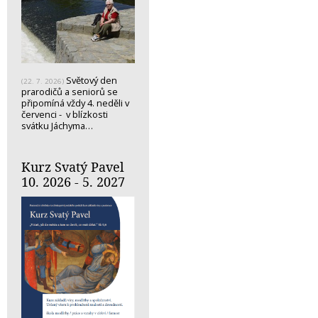
Světový den
(22. 7. 2026)
prarodičů a seniorů se
připomíná vždy 4. neděli v
červenci - v blízkosti
svátku Jáchyma…
Kurz Svatý Pavel
10. 2026 - 5. 2027