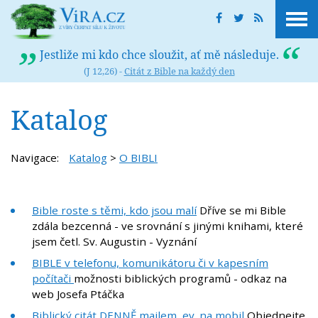
Jestliže mi kdo chce sloužit, ať mě následuje.
(J 12,26) -
Citát z Bible na každý den
Katalog
Navigace:
Katalog
>
O BIBLI
Bible roste s těmi, kdo jsou malí
Dříve se mi Bible
zdála bezcenná - ve srovnání s jinými knihami, které
jsem četl. Sv. Augustin - Vyznání
BIBLE v telefonu, komunikátoru či v kapesním
počítači
možnosti biblických programů - odkaz na
web Josefa Ptáčka
Biblický citát DENNĚ mailem, ev. na mobil
Objednejte