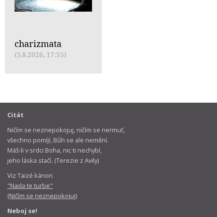
charizmata
(5.8.2026, 17:55)
Citát
Ničím se neznepokojuj, ničím se nermuť,
všechno pomíjí, Bůh se ale nemění.
Máš-li v srdci Boha, nic ti nechybí,
jeho láska stačí. (Terezie z Avily)
Viz Taizé kánon
"Nada te turbe"
(Ničím se neznepokojuj)
Neboj se!