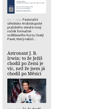
Pastorační
(21. 7. 2026)
středisko Arcibiskupství
pražského otevírá nový
ročník formačně-
vzdělávacího Kurzu Svatý
Pavel, který nabízí…
Astronaut J. B.
Irwin: to že Ježíš
chodil po Zemi je
víc, než že jsem já
chodil po Měsíci
To, že chodil