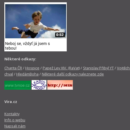
Některé odkazy:
Charita ČR
/
Hospice
/
Papež Lev XIV. (RaVat)
/
Stanislav Přibyl YT
/
Vojtěch
chval
/
HledámBoha
/
Některé další odkazy naleznete zde
Vira.cz
Kontakty
Info o webu
Napsali nám