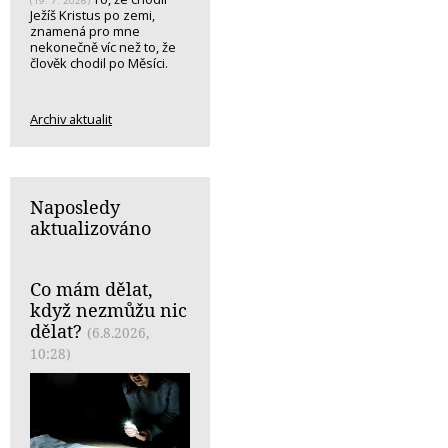
(19. 7. 2026)
Ježíš Kristus po zemi,
znamená pro mne
nekonečně víc než to, že
člověk chodil po Měsíci.
Archiv aktualit
Naposledy
aktualizováno
Co mám dělat,
když nezmůžu nic
dělat?
(6.8.2026,
10:28)