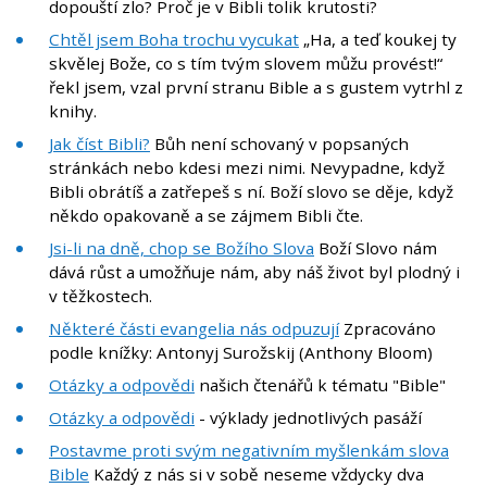
dopouští zlo? Proč je v Bibli tolik krutosti?
Chtěl jsem Boha trochu vycukat
„Ha, a teď koukej ty
skvělej Bože, co s tím tvým slovem můžu provést!“
řekl jsem, vzal první stranu Bible a s gustem vytrhl z
knihy.
Jak číst Bibli?
Bůh není schovaný v popsaných
stránkách nebo kdesi mezi nimi. Nevypadne, když
Bibli obrátíš a zatřepeš s ní. Boží slovo se děje, když
někdo opakovaně a se zájmem Bibli čte.
Jsi-li na dně, chop se Božího Slova
Boží Slovo nám
dává růst a umožňuje nám, aby náš život byl plodný i
v těžkostech.
Některé části evangelia nás odpuzují
Zpracováno
podle knížky: Antonyj Surožskij (Anthony Bloom)
Otázky a odpovědi
našich čtenářů k tématu "Bible"
Otázky a odpovědi
- výklady jednotlivých pasáží
Postavme proti svým negativním myšlenkám slova
Bible
Každý z nás si v sobě neseme vždycky dva