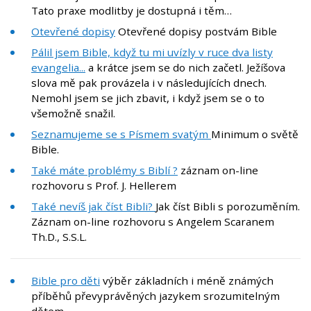
Tato praxe modlitby je dostupná i těm…
Otevřené dopisy
Otevřené dopisy postvám Bible
Pálil jsem Bible, když tu mi uvízly v ruce dva listy
evangelia...
a krátce jsem se do nich začetl. Ježíšova
slova mě pak provázela i v následujících dnech.
Nemohl jsem se jich zbavit, i když jsem se o to
všemožně snažil.
Seznamujeme se s Písmem svatým
Minimum o světě
Bible.
Také máte problémy s Biblí ?
záznam on-line
rozhovoru s Prof. J. Hellerem
Také nevíš jak číst Bibli?
Jak číst Bibli s porozuměním.
Záznam on-line rozhovoru s Angelem Scaranem
Th.D., S.S.L.
Bible pro děti
výběr základních i méně známých
příběhů převyprávěných jazykem srozumitelným