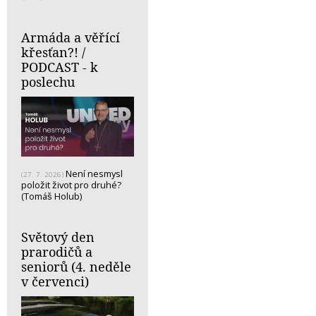
Armáda a věřící
křesťan?! /
PODCAST - k
poslechu
Není nesmysl
(27. 7. 2026)
položit život pro druhé?
(Tomáš Holub)
Světový den
prarodičů a
seniorů (4. neděle
v červenci)