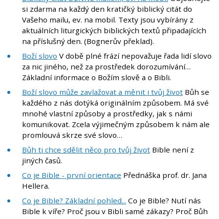
si zdarma na každý den kratičký biblický citát do
Vašeho mailu, ev. na mobil. Texty jsou vybírány z
aktuálních liturgických biblických textů připadajících
na příslušný den. (Bognerův překlad).
Boží slovo
V době plné frází nepovažuje řada lidí slovo
za nic jiného, než za prostředek dorozumívání…
Základní informace o Božím slově a o Bibli.
Boží slovo může zavlažovat a měnit i tvůj život
Bůh se
každého z nás dotýká originálním způsobem. Má své
mnohé vlastní způsoby a prostředky, jak s námi
komunikovat. Zcela výjimečným způsobem k nám ale
promlouvá skrze své slovo…
Bůh ti chce sdělit něco pro tvůj život
Bible není z
jiných časů.
Co je Bible - první orientace
Přednáška prof. dr. Jana
Hellera.
Co je Bible? Základní pohled...
Co je Bible? Nutí nás
Bible k víře? Proč jsou v Bibli samé zákazy? Proč Bůh