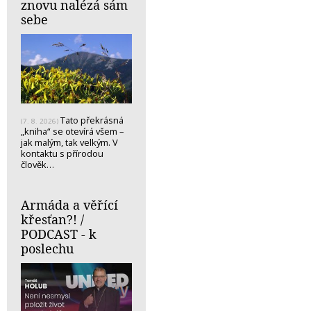
znovu nalézá sám
sebe
Tato překrásná
(7. 8. 2026)
„kniha“ se otevírá všem –
jak malým, tak velkým. V
kontaktu s přírodou
člověk…
Armáda a věřící
křesťan?! /
PODCAST - k
poslechu