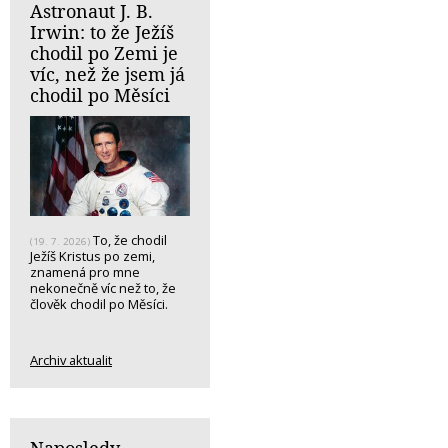
Astronaut J. B.
Irwin: to že Ježíš
chodil po Zemi je
víc, než že jsem já
chodil po Měsíci
To, že chodil
(19. 7. 2026)
Ježíš Kristus po zemi,
znamená pro mne
nekonečně víc než to, že
člověk chodil po Měsíci.
Archiv aktualit