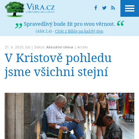
Spravedlivý bude žít pro svou věrnost.
(Abk 2,4) -
Citát z Bible na každý den
21. 6. 2025,
tut
| Sekce:
Aktuální téma
|
Archiv
V Kristově pohledu
jsme všichni stejní