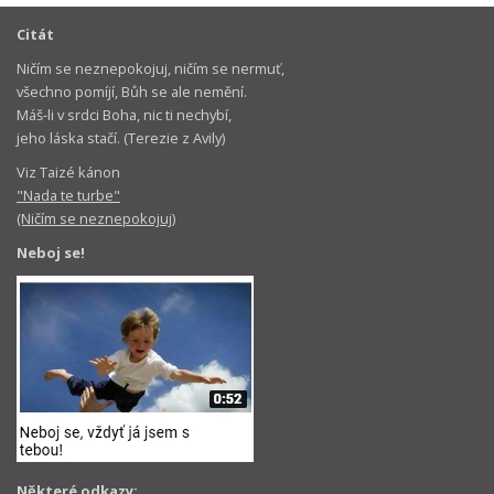
Citát
Ničím se neznepokojuj, ničím se nermuť,
všechno pomíjí, Bůh se ale nemění.
Máš-li v srdci Boha, nic ti nechybí,
jeho láska stačí. (Terezie z Avily)
Viz Taizé kánon
"Nada te turbe"
(Ničím se neznepokojuj)
Neboj se!
Některé odkazy: