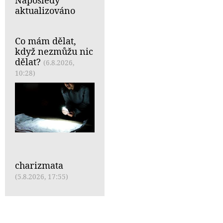
Naposledy
aktualizováno
Co mám dělat,
když nezmůžu nic
dělat?
(6.8.2026,
10:28)
charizmata
(5.8.2026, 17:55)