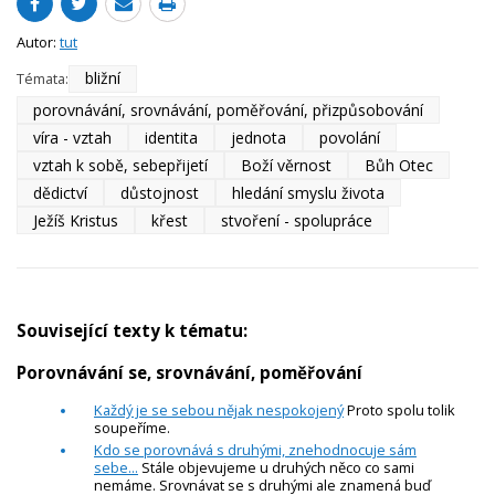
Autor:
tut
bližní
Témata:
porovnávání, srovnávání, poměřování, přizpůsobování
víra - vztah
identita
jednota
povolání
vztah k sobě, sebepřijetí
Boží věrnost
Bůh Otec
dědictví
důstojnost
hledání smyslu života
Ježíš Kristus
křest
stvoření - spolupráce
Související texty k tématu:
Porovnávání se, srovnávání, poměřování
Každý je se sebou nějak nespokojený
Proto spolu tolik
soupeříme.
Kdo se porovnává s druhými, znehodnocuje sám
sebe...
Stále objevujeme u druhých něco co sami
nemáme. Srovnávat se s druhými ale znamená buď