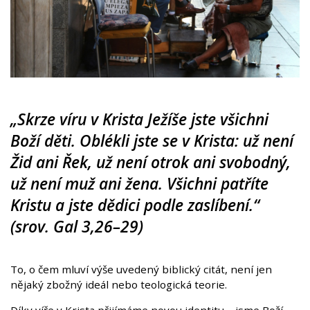
„Skrze víru v Krista Ježíše jste všichni
Boží děti. Oblékli jste se v Krista: už není
Žid ani Řek, už není otrok ani svobodný,
už není muž ani žena. Všichni patříte
Kristu a jste dědici podle zaslíbení.“
(srov. Gal 3,26–29)
To, o čem mluví výše uvedený biblický citát, není jen
nějaký zbožný ideál nebo teologická teorie.
Díky víře v Krista přijímáme novou identitu – jsme Boží