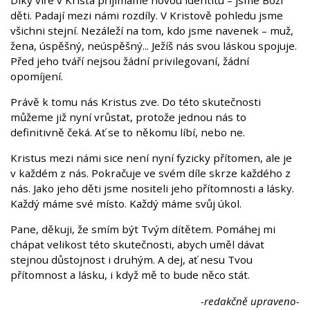
děti. Padají mezi námi rozdíly. V Kristově pohledu jsme
všichni stejní. Nezáleží na tom, kdo jsme navenek – muž,
žena, úspěšný, neúspěšný... Ježíš nás svou láskou spojuje.
Před jeho tváří nejsou žádní privilegovaní, žádní
opomíjení.
Právě k tomu nás Kristus zve. Do této skutečnosti
můžeme již nyní vrůstat, protože jednou nás to
definitivně čeká. Ať se to někomu líbí, nebo ne.
Kristus mezi námi sice není nyní fyzicky přítomen, ale je
v každém z nás. Pokračuje ve svém díle skrze každého z
nás. Jako jeho děti jsme nositeli jeho přítomnosti a lásky.
Každý máme své místo. Každý máme svůj úkol.
Pane, děkuji, že smím být Tvým dítětem. Pomáhej mi
chápat velikost této skutečnosti, abych uměl dávat
stejnou důstojnost i druhým. A dej, ať nesu Tvou
přítomnost a lásku, i když mě to bude něco stát.
-redakčně upraveno-