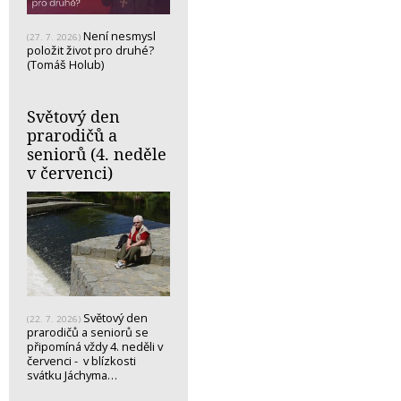
Není nesmysl
(27. 7. 2026)
položit život pro druhé?
(Tomáš Holub)
Světový den
prarodičů a
seniorů (4. neděle
v červenci)
Světový den
(22. 7. 2026)
prarodičů a seniorů se
připomíná vždy 4. neděli v
červenci - v blízkosti
svátku Jáchyma…