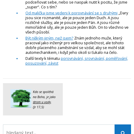
podceňovat sebe, nebo se naopak nutit k pocitu, že jsme
„super“. Co s tím?
Od malička jsme vedeni k porovnávání se s druhými
„Dary
jsou sice rozmanité, ale je pouze jeden Duch. A jsou
rozličné služby, ale je pouze jeden Pán. A jsou různé
mimořádné síly, ale je pouze jeden Bůh. On to všechno ve
všech působí.
Být někým jiným, než jsem?
Znám jednoho muže, který
pracoval jako inženýr pro velkou společnost, ale tohoto
dobře placeného zaměstnání se vzdal, aby se mohl stát
automechanikem, i když jeho okolí si ťukalo na čelo.
Další texty k tématu
porovnávání, srovnávání, poměřování,
posuzování, závist
Kdo se spoléhá
na Boha, je jako
strom u vody
.
(Jr 17,5)