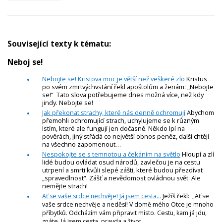
Související texty k tématu:
Neboj se!
Nebojte se! Kristova moc je větší než veškeré zlo
Kristus
po svém zmrtvýchvstání řekl apoštolům a ženám: „Nebojte
se!“ Tato slova potřebujeme dnes možná více, než kdy
jindy. Nebojte se!
Jak překonat strachy, které nás denně ochromují
Abychom
přemohli ochromující strach, uchylujeme se k různým
lstím, které ale fungují jen dočasně. Někdo lpí na
pověrách, jiný střádá co největší obnos peněz, další chtějí
na všechno zapomenout…
Nespokojte se s temnotou a čekáním na světlo
Hloupí a zlí
lidé budou ovládat osud národů, zavlečou je na cestu
utrpení a smrti kvůli slepé zášti, které budou přezdívat
„spravedlnost“. Zášť a nevědomost ovládnou svět. Ale
nemějte strach!
Ať se vaše srdce nechvěje! Já jsem cesta...
Ježíš řekl: „Ať se
vaše srdce nechvěje a neděsí! V domě mého Otce je mnoho
příbytků. Odcházím vám připravit místo. Cestu, kam já jdu,
znáte. Já jsem cesta, pravda a život.