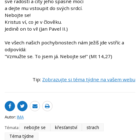
své radosti a city jeho spásné moci
a dejte mu vstoupit do svých srdcí.
Nebojte se!
Kristus ví, co je v člověku.
Jedině on to ví! (Jan Pavel II.)
Ve všech našich pochybnostech nám Ježíš jde vstříc a
odpovídá:
"Vzmužte se. To jsem já. Nebojte se!" (Mt 14,27)
Tip:
Zobrazujte si téma týdne na vašem webu
Autor:
IMA
nebojte se
křesťanství
strach
Témata:
Téma týdne