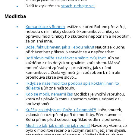
Další texty k tématu
strach, nebojte se!
Modlitba
Komunikace s Bohem
Jestliže se před Bohem přetvařuji,
nebudu s ním nikdy skutečně komunikovat, nikdy se
opravdu modlit, nikdy ho skutečně nepoznám a nepocítím,
že on zná mne.
Bože, fakt už nevim, jak s Tebou mluvit
Naučit se k Bohu
přicházet bez příkras. Nestydět se a nepředstírat.
Boží slovo může zavlažovat a měnit i tvůj život
Bůh se
každého z nás dotýká originálním způsobem. Má své
mnohé vlastní způsoby a prostředky, jak s námi
komunikovat. Zcela výjimečným způsobem k nám ale
promlouvá skrze své slovo…
I když se naše modlitba podobá spíš koktání, není to
důležité
Bůh zná naši touhu
Kdo se modlí, nemarní čas
Modlitba je vnitřní vzpruhou,
která nás přivádí k tomu, abychom svému jednání dali
správný směr.
Ku**a, co kdybys mi, Bože, už pomohl?!
Hněv, smutek,
zklamání i roztrpčení patří do modlitby. Představme si
Boha přímo před sebou, například vedle na pohovce…
Modli se tak, jak umíš, ne jak neumíš
Navzdory všemu, co
bylo o modlitbě řečeno a různým radám, jež jsme slyšeli,
nic z toho vám nemusí pomoci. Důležité však je, abyste