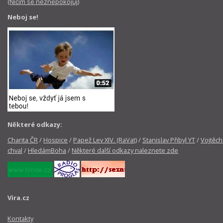
(Ničím se neznepokojuj)
Neboj se!
Některé odkazy:
Charita ČR
/
Hospice
/
Papež Lev XIV. (RaVat)
/
Stanislav Přibyl YT
/
Vojtěch
chval
/
HledámBoha
/
Některé další odkazy naleznete zde
Vira.cz
Kontakty