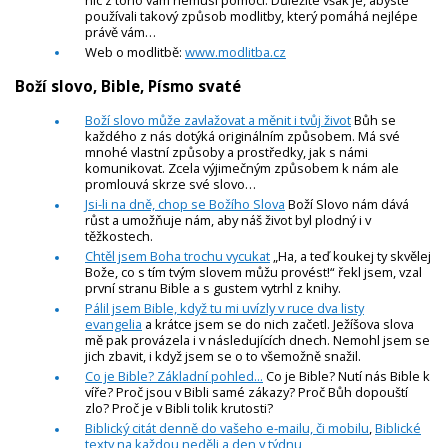
používali takový způsob modlitby, který pomáhá nejlépe
právě vám…
Web o modlitbě:
www.modlitba.cz
Boží slovo, Bible, Písmo svaté
Boží slovo může zavlažovat a měnit i tvůj život
Bůh se
každého z nás dotýká originálním způsobem. Má své
mnohé vlastní způsoby a prostředky, jak s námi
komunikovat. Zcela výjimečným způsobem k nám ale
promlouvá skrze své slovo…
Jsi-li na dně, chop se Božího Slova
Boží Slovo nám dává
růst a umožňuje nám, aby náš život byl plodný i v
těžkostech.
Chtěl jsem Boha trochu vycukat
„Ha, a teď koukej ty skvělej
Bože, co s tím tvým slovem můžu provést!“ řekl jsem, vzal
první stranu Bible a s gustem vytrhl z knihy.
Pálil jsem Bible, když tu mi uvízly v ruce dva listy
evangelia
a krátce jsem se do nich začetl. Ježíšova slova
mě pak provázela i v následujících dnech. Nemohl jsem se
jich zbavit, i když jsem se o to všemožně snažil.
Co je Bible? Základní pohled...
Co je Bible? Nutí nás Bible k
víře? Proč jsou v Bibli samé zákazy? Proč Bůh dopouští
zlo? Proč je v Bibli tolik krutosti?
Biblický citát denně do vašeho e-mailu, či mobilu
,
Biblické
texty na každou neděli a den v týdnu