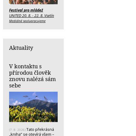
Festival pro mládež
UNITED 20. 8. - 22. 8. Vsetín
Mediálně spolupracujeme
Aktuality
V kontaktu s
přírodou člověk
znovu nalézá sám
sebe
Tato překrásná
(7. 8. 2026)
„kniha“ se otevírá všem –