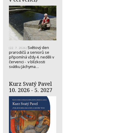
Světový den
(22. 7. 2026)
prarodičů a seniorů se
připomíná vždy 4. neděli v
červenci - v blízkosti
svátku Jáchyma…
Kurz Svatý Pavel
10. 2026 - 5. 2027