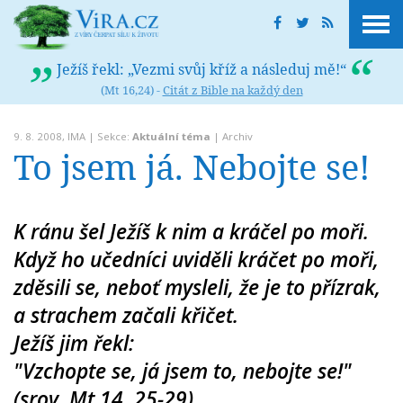
Ježíš řekl: „Vezmi svůj kříž a následuj mě!“
(Mt 16,24) -
Citát z Bible na každý den
9. 8. 2008,
IMA
| Sekce:
Aktuální téma
|
Archiv
To jsem já. Nebojte se!
K ránu šel Ježíš k nim a kráčel po moři.
Když ho učedníci uviděli kráčet po moři,
zděsili se, neboť mysleli, že je to přízrak,
a strachem začali křičet.
Ježíš jim řekl:
"Vzchopte se, já jsem to, nebojte se!"
(srov. Mt 14, 25-29)