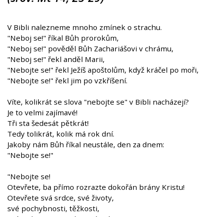
V Bibli nalezneme mnoho zmínek o strachu.
"Neboj se!" říkal Bůh prorokům,
"Neboj se!" pověděl Bůh Zachariášovi v chrámu,
"Neboj se!" řekl anděl Marii,
"Nebojte se!" řekl Ježíš apoštolům, když kráčel po moři,
"Nebojte se!" řekl jim po vzkříšení.
Víte, kolikrát se slova "nebojte se" v Bibli nacházejí?
Je to velmi zajímavé!
Tři sta šedesát pětkrát!
Tedy tolikrát, kolik má rok dní.
Jakoby nám Bůh říkal neustále, den za dnem:
"Nebojte se!"
"Nebojte se!
Otevřete, ba přímo rozrazte dokořán brány Kristu!
Otevřete svá srdce, své životy,
své pochybnosti, těžkosti,