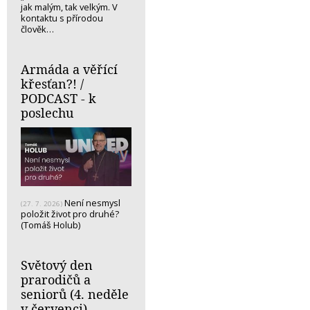
jak malým, tak velkým. V
kontaktu s přírodou
člověk…
Armáda a věřící
křesťan?! /
PODCAST - k
poslechu
Není nesmysl
(27. 7. 2026)
položit život pro druhé?
(Tomáš Holub)
Světový den
prarodičů a
seniorů (4. neděle
v červenci)