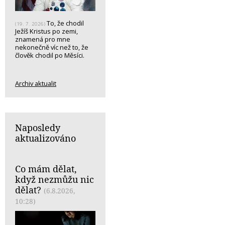
To, že chodil
(19. 7. 2026)
Ježíš Kristus po zemi,
znamená pro mne
nekonečně víc než to, že
člověk chodil po Měsíci.
Archiv aktualit
Naposledy
aktualizováno
Co mám dělat,
když nezmůžu nic
dělat?
(6.8.2026,
10:28)