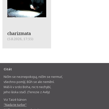
charizmata
(5.8.2026, 17:55)
Citát
Ničím se neznepokojuj, ničím se nermuť,
všechno pomíjí, Bůh se ale nemění.
Máš-li v srdci Boha, nic ti nechybí,
jeho láska stačí. (Terezie z Avily)
Viz Taizé kánon
"Nada te turbe"