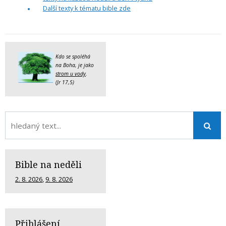
Další texty k tématu bible zde
Kdo se spoléhá
na Boha, je jako
strom u vody
.
(Jr 17,5)
Bible na neděli
2. 8. 2026
,
9. 8. 2026
Přihlášení