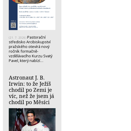
Pastorační
(21. 7. 2026)
středisko Arcibiskupství
pražského otevírá nový
ročník formačně-
vzdělávacího Kurzu Svatý
Pavel, který nabízí…
Astronaut J. B.
Irwin: to že Ježíš
chodil po Zemi je
víc, než že jsem já
chodil po Měsíci