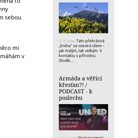
amená to
hny
ám sebou.
,
Tato překrásná
(7. 8. 2026)
„kniha“ se otevírá všem –
 něco mi
jak malým, tak velkým. V
 pomáhám v
kontaktu s přírodou
člověk…
Armáda a věřící
křesťan?! /
PODCAST - k
poslechu
Není nesmysl