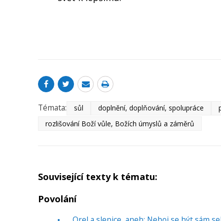
Témata:
sůl
doplnění, doplňování, spolupráce
rozlišování Boží vůle, Božích úmyslů a záměrů
Související texty k tématu:
Povolání
Orel a slepice, aneb: Neboj se být sám se