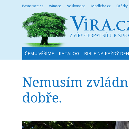
Pastorace.cz
Vánoce
Velikonoce
Modlitba.cz
Otázky
ČEMU VĚŘÍME
KATALOG
BIBLE NA KAŽDÝ DE
Nemusím zvládnou
dobře.