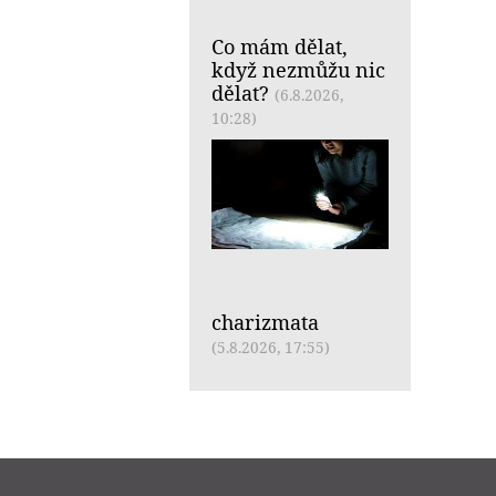
Co mám dělat,
když nezmůžu nic
dělat?
(6.8.2026,
10:28)
charizmata
(5.8.2026, 17:55)