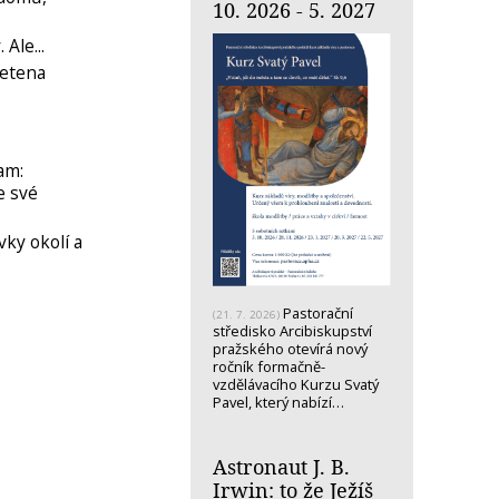
10. 2026 - 5. 2027
Ale...
metena
am:
e své
vky okolí a
Pastorační
(21. 7. 2026)
středisko Arcibiskupství
pražského otevírá nový
ročník formačně-
vzdělávacího Kurzu Svatý
Pavel, který nabízí…
Astronaut J. B.
Irwin: to že Ježíš