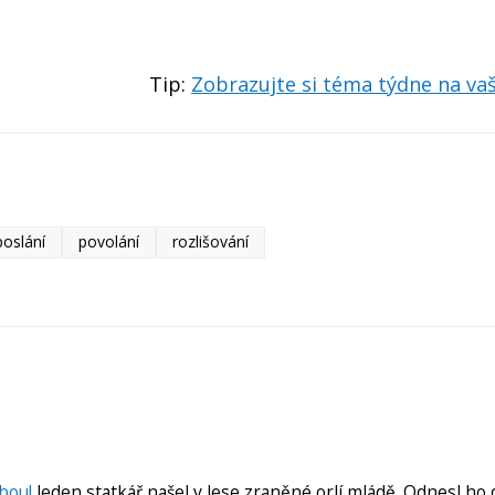
Tip:
Zobrazujte si téma týdne na v
poslání
povolání
rozlišování
bou!
Jeden statkář našel v lese zraněné orlí mládě. Odnesl ho