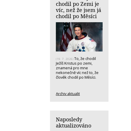
chodil po Zemi je
víc, než že jsem já
chodil po Měsíci
To, že chodil
(19. 7. 2026)
Ježíš Kristus po zemi,
znamená pro mne
nekonečně víc než to, že
člověk chodil po Měsíci.
Archiv aktualit
Naposledy
aktualizováno