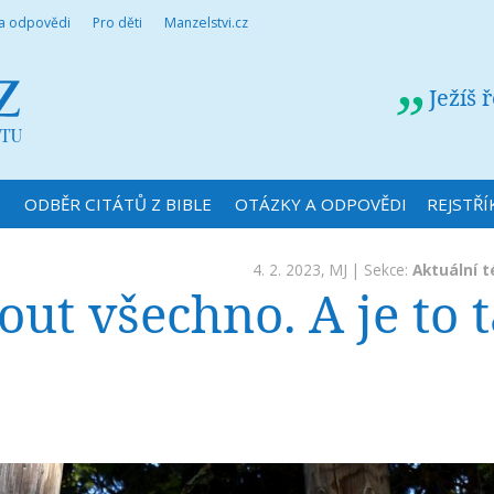
 a odpovědi
Pro děti
Manzelstvi.cz
Ježíš 
N
ODBĚR CITÁTŮ Z BIBLE
OTÁZKY A ODPOVĚDI
REJSTŘÍ
4. 2. 2023,
MJ
| Sekce:
Aktuální 
t všechno. A je to 