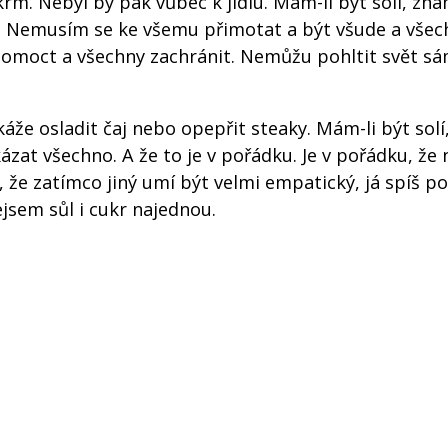
krm. Nebyl by pak vůbec k jídlu. Mám-li být solí, zn
o. Nemusím se ke všemu přimotat a být všude a všec
 pomoct a všechny zachránit. Nemůžu pohltit svět s
káže osladit čaj nebo opepřit steaky. Mám-li být solí
zat všechno. A že to je v pořádku. Je v pořádku, že
u, že zatímco jiný umí být velmi empatický, já spíš
ejsem sůl i cukr najednou.