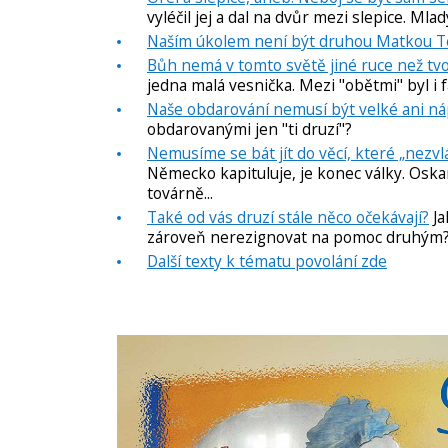
vyléčil jej a dal na dvůr mezi slepice. Mlad
Naším úkolem není být druhou Matkou 
Bůh nemá v tomto světě jiné ruce než tvo
jedna malá vesnička. Mezi "obětmi" byl i fa
Naše obdarování nemusí být velké ani n
obdarovanými jen "ti druzí"?
Nemusíme se bát jít do věcí, které „nezv
Německo kapituluje, je konec války. Oskar
továrně...
Také od vás druzí stále něco očekávají?
Ja
zároveň nerezignovat na pomoc druhým?
Další texty k tématu povolání zde