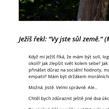
Ježíš řekl: “Vy jste sůl země.” 
Když mi Ježíš říká, že mám být solí, 
okolí? Jak zlepšit svět kolem sebe? Ja
přinášet důraz na sociální hodnoty, 
empatii? Mám být držákem morálních 
Možná. Jistě. Velmi správně. Ale...
Chtěl bych zdůraznit ještě jiné dva úkol