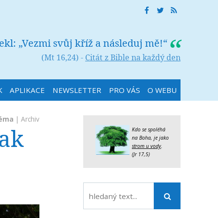
řekl: „Vezmi svůj kříž a následuj mě!“
(Mt 16,24) -
Citát z Bible na každý den
K
APLIKACE
NEWSLETTER
PRO VÁS
O WEBU
téma
|
Archiv
tak
Kdo se spoléhá
na Boha, je jako
strom u vody
.
(Jr 17,5)