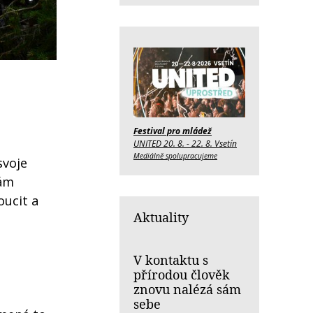
Festival pro mládež
UNITED 20. 8. - 22. 8. Vsetín
Mediálně spolupracujeme
svoje
Mám
oucit a
Aktuality
V kontaktu s
přírodou člověk
znovu nalézá sám
sebe