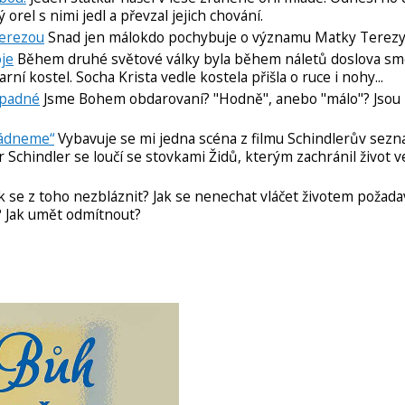
ý orel s nimi jedl a převzal jejich chování.
Terezou
Snad jen málokdo pochybuje o významu Matky Terezy. 
je
Během druhé světové války byla během náletů doslova s
rní kostel. Socha Krista vedle kostela přišla o ruce i nohy...
ápadné
Jsme Bohem obdarovaní? "Hodně", anebo "málo"? Jsou
ládneme“
Vybavuje se mi jedna scéna z filmu Schindlerův sezn
 Schindler se loučí se stovkami Židů, kterým zachránil život v
k se z toho nezbláznit? Jak se nenechat vláčet životem požada
 Jak umět odmítnout?