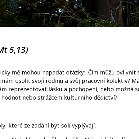
(Mt 5,13)
logicky mě mohou napadat otázky: Čím můžu ovlivnit 
k mám osolit svojí rodinu a svůj pracovní kolektiv? 
mám reprezentovat lásku a pochopení, nebo možná s
hodnot nebo strážcem kulturního dědictví?
y, které ze zadání být solí vyplývají: