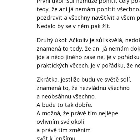
První úkol: Sůl nemůže pohltit celý po
tedy, že ani já nemám pohltit všechn
pozdravit a všechny navštívit a všem
Nedalo by se v něm pak žít.
Druhý úkol: Ačkoliv je sůl skvělá, nedo
znamená to tedy, že ani já nemám doká
jde a něco jiného zase ne, je v pořádk
praktických věcech. Je v pořádku, že n
Zkrátka, jestliže budu ve světě solí,
znamená to, že nezvládnu všechno
a neobsáhnu všechno.
A bude to tak dobře.
A možná, že právě tím nejlépe
ovlivním své okolí
a právě tím změním
svět k lepšímu.