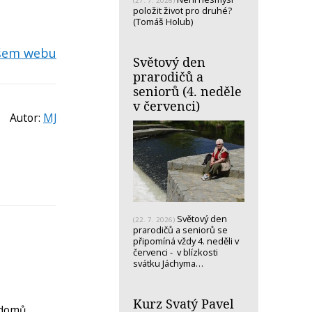
(27. 7. 2026)
položit život pro druhé?
(Tomáš Holub)
ašem webu
Světový den
prarodičů a
seniorů (4. neděle
v červenci)
Autor:
MJ
Světový den
(22. 7. 2026)
prarodičů a seniorů se
připomíná vždy 4. neděli v
červenci - v blízkosti
svátku Jáchyma…
Kurz Svatý Pavel
 domů,