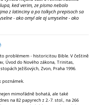
hlupa, ked verim, ze pismo nebolo
ma z latinciny a po tolkych prepisoch sa
selne - ako omyl ale aj umyselne - ako
ě
to problémem - historicitou Bible. V češtině
lav, Úvod do Nového zákona, Trinitas,
stopách Ježíšových, Zvon, Praha 1996.
ik poznámek.
nejen mimořádně bohatá, ale také
s na 82 papyrech z 2.-7. stol., na 266