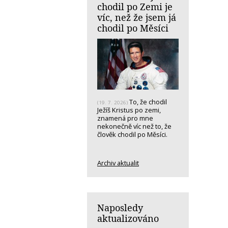
chodil po Zemi je
víc, než že jsem já
chodil po Měsíci
To, že chodil
(19. 7. 2026)
Ježíš Kristus po zemi,
znamená pro mne
nekonečně víc než to, že
člověk chodil po Měsíci.
Archiv aktualit
Naposledy
aktualizováno