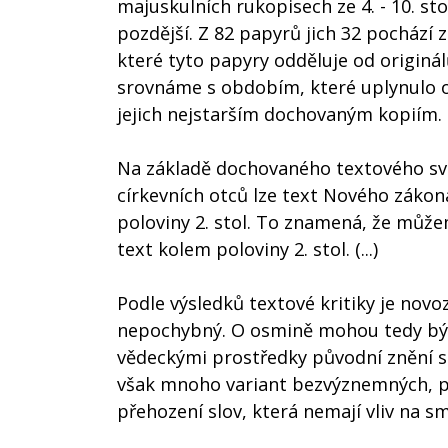
majuskulních rukopisech ze 4. - 10. sto
pozdější. Z 82 papyrů jich 32 pochází z 2
které tyto papyry odděluje od originál
srovnáme s obdobím, které uplynulo od
jejich nejstarším dochovaným kopiím. (.
Na základě dochovaného textového svě
církevních otců lze text Nového zákon
poloviny 2. stol. To znamená, že může
text kolem poloviny 2. stol. (...)
Podle výsledků textové kritiky je nov
nepochybný. O osmině mohou tedy být 
vědeckými prostředky původní znění s
však mnoho variant bezvýznemných, pr
přehození slov, která nemají vliv na smys