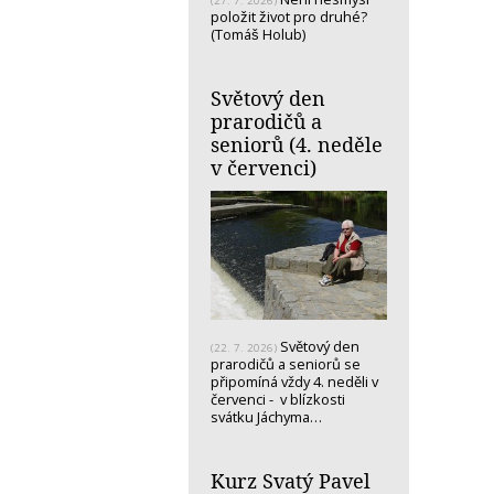
(27. 7. 2026)
položit život pro druhé?
(Tomáš Holub)
Světový den
prarodičů a
seniorů (4. neděle
v červenci)
Světový den
(22. 7. 2026)
prarodičů a seniorů se
připomíná vždy 4. neděli v
červenci - v blízkosti
svátku Jáchyma…
Kurz Svatý Pavel