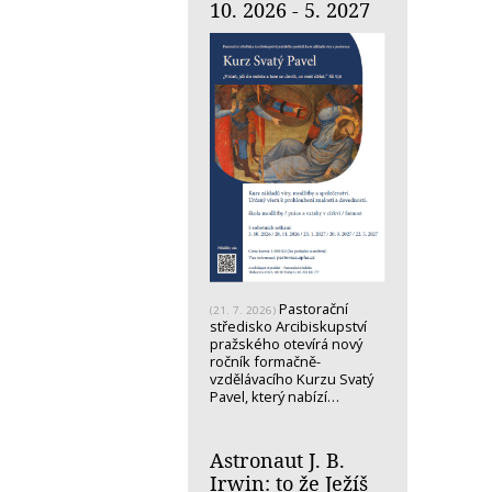
10. 2026 - 5. 2027
Pastorační
(21. 7. 2026)
středisko Arcibiskupství
pražského otevírá nový
ročník formačně-
vzdělávacího Kurzu Svatý
Pavel, který nabízí…
Astronaut J. B.
Irwin: to že Ježíš