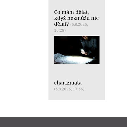
Co mám dělat,
když nezmůžu nic
dělat?
(6.8.2026,
10:28)
charizmata
(5.8.2026, 17:55)