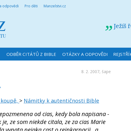
 a odpovědi
Pro děti
Manzelstvi.cz
Ježíš 
N
ODBĚR CITÁTŮ Z BIBLE
OTÁZKY A ODPOVĚDI
REJSTŘÍ
8. 2. 2007,
šape
.
t, koupě,
>
Námitky k autentičnosti Bible
a nepozmenena od cias, kedy bola napisana -
je, ze som niekde citala, ze za cias Marie
 vynata nejaka cast o reinkarnacii...a