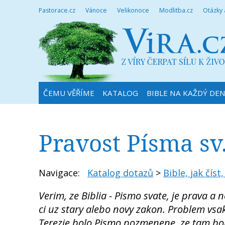
Pastorace.cz
Vánoce
Velikonoce
Modlitba.cz
Otázky
ČEMU VĚŘÍME
KATALOG
BIBLE NA KAŽDÝ DE
Pravost Písma sv
Navigace:
Katalog dotazů
>
Bible, jak čís
Verim, ze Biblia - Pismo svate, je prava 
ci uz stary alebo novy zakon. Problem vsak 
Terezie bolo Pismo pozmenene, ze tam bola