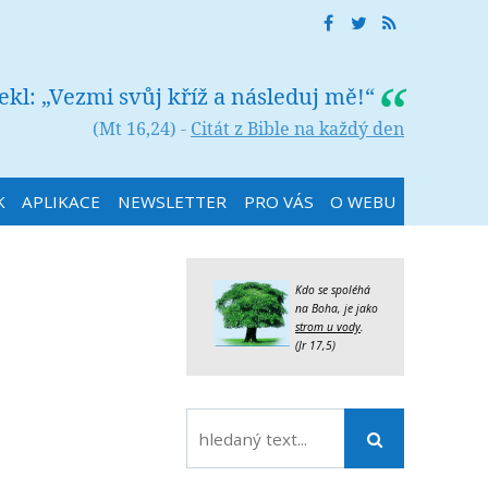
řekl: „Vezmi svůj kříž a následuj mě!“
(Mt 16,24) -
Citát z Bible na každý den
K
APLIKACE
NEWSLETTER
PRO VÁS
O WEBU
Kdo se spoléhá
na Boha, je jako
strom u vody
.
(Jr 17,5)