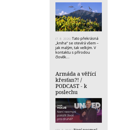
Tato překrásná
(7. 8. 2026)
„kniha“ se otevírá všem –
jak malým, tak velkým. V
kontaktu s přírodou
člověk…
Armáda a věřící
křesťan?! /
PODCAST - k
poslechu
Není nesmysl