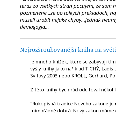
teraz zo vsetkych stran pocujem, ze som 
pozmenene...ze po tolkych prekladoch, naj
museli urobit nejake chyby...jednak neumy
demagogia...
Nejrozšroubovanější kniha na svět
Je mnoho knížek, které se zabývají tím
vyšly knihy jako naříklad TICHÝ, Ladis
Svitavy 2003 nebo KROLL, Gerhard, Po 
Z této knihy bych rád odcitoval někol
"Rukopisná tradice Nového zákone je 
mimořádně dobrá. Nový zákon máme dne