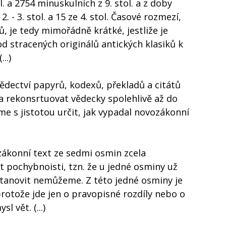
l. a 2754 minuskulních z 9. stol. a z doby
. - 3. stol. a 15 ze 4. stol. Časové rozmezí,
ů, je tedy mimořádně krátké, jestliže je
 stracených originálů antických klasiků k
..)
dectví papyrů, kodexů, překladů a citátů
a rekonsrtuovat vědecky spolehlivě až do
me s jistotou určit, jak vypadal novozákonní
ozákonní text ze sedmi osmin zcela
pochybnoisti, tzn. že u jedné osminy už
tanovit nemůžeme. Z této jedné osminy je
otože jde jen o pravopisné rozdíly nebo o
l vět. (...)