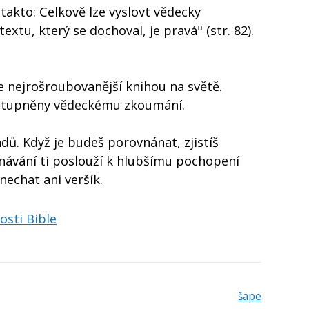
takto: Celkově lze vyslovt vědecky
xtu, který se dochoval, je pravá" (str. 82).
je nejrošroubovanější knihou na světě.
řístupněny vědeckému zkoumání.
ů. Když je budeš porovnánat, zjistíš
vnávání ti poslouží k hlubšímu pochopení
nechat ani veršík.
osti Bible
šape