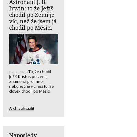
Astronaut J. B.
Irwin: to že Ježíš
chodil po Zemi je
víc, než že jsem já
chodil po Měsíci
To, že chodil
(19. 7. 2026)
Ježíš Kristus po zemi,
znamená pro mne
nekonečně víc než to, že
člověk chodil po Měsíci.
Archiv aktualit
Naposledy