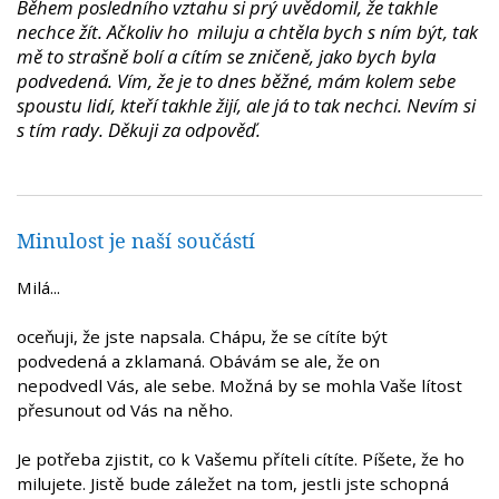
Během posledního vztahu si prý uvědomil, že takhle
nechce žít. Ačkoliv ho miluju a chtěla bych s ním být, tak
mě to strašně bolí a cítím se zničeně, jako bych byla
podvedená. Vím, že je to dnes běžné, mám kolem sebe
spoustu lidí, kteří takhle žijí, ale já to tak nechci. Nevím si
s tím rady. Děkuji za odpověď.
Minulost je naší součástí
Milá...
oceňuji, že jste napsala. Chápu, že se cítíte být
podvedená a zklamaná. Obávám se ale, že on
nepodvedl Vás, ale sebe. Možná by se mohla Vaše lítost
přesunout od Vás na něho.
Je potřeba zjistit, co k Vašemu příteli cítíte. Píšete, že ho
milujete. Jistě bude záležet na tom, jestli jste schopná