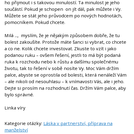
ho přijmout i s takovou minulostí. Ta minulost je jeho
součástí. Pokud je schopen on jít dál, pak můžete i Vy.
Můžete se stát jeho průvodcem po nových hodnotách,
pomocníkem. Pokud chcete.
Milá ..., myslím, že je nějakým způsobem dobře, že tu
bolest zakoušíte. Protože máte šanci si vybrat, co chcete
a co ne. Kolik chcete investovat. Zkuste to vzít i jako
podanou ruku – ovšem řešení, jestli to má být podaná
ruka k rozchodu nebo k růstu a dalšímu společnému
životu, tak to řešení v sobě nosíte Vy. Moc Vám držím
palce, abyste se oprostila od bolesti, která nenáleží Vám
– ale nikoli od nesouhlasu – k vnímavosti Vás, ale i jeho.
Dejte si prosím na rozhodnutí čas. Držím Vám palce, aby
bylo správné.
Linka víry
Kategorie otázky:
Láska v partnerství, příprava na
manželství