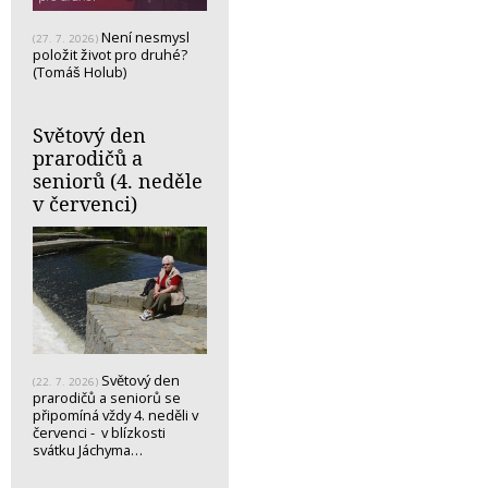
Není nesmysl
(27. 7. 2026)
položit život pro druhé?
(Tomáš Holub)
Světový den
prarodičů a
seniorů (4. neděle
v červenci)
Světový den
(22. 7. 2026)
prarodičů a seniorů se
připomíná vždy 4. neděli v
červenci - v blízkosti
svátku Jáchyma…