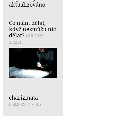
aktualizováno
Co mám dělat,
když nezmůžu nic
dělat?
(6.8.2026,
10:28)
charizmata
(5.8.2026, 17:55)