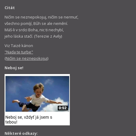
Citát
Ničím se neznepokojuj, ničím se nermuť,
všechno pomíjí, Bůh se ale nemění.
Máš-li v srdci Boha, nic ti nechybí,
jeho láska stačí. (Terezie z Avily)
Viz Taizé kánon
"Nada te turbe"
(Ničím se neznepokojuj)
Neboj se!
Některé odkazy: