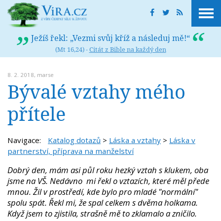
Ježíš řekl: „Vezmi svůj kříž a následuj mě!“
(Mt 16,24) -
Citát z Bible na každý den
8. 2. 2018,
marse
Bývalé vztahy mého
přítele
Navigace:
Katalog dotazů
>
Láska a vztahy
>
Láska v
partnerství, příprava na manželství
Dobrý den, mám asi půl roku hezký vztah s klukem, oba
jsme na VŠ. Nedávno mi řekl o vztazích, které měl přede
mnou. Žil v prostředí, kde bylo pro mladé "normální"
spolu spát. Řekl mi, že spal celkem s dvěma holkama.
Když jsem to zjistila, strašně mě to zklamalo a zničilo.