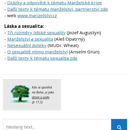
-
Otázky a odpovědi k tématu Manželské krize
-
Další texty k tématu manželství, partnerství zde
- web
www.manzelstvi.cz
Láska a sexualita:
-
Tři rozměry lidské sexuality
(Jozef Augustyn)
-
Manželství a sexualita
(Aleš Opatrný)
-
Nesexuální doteky
(MUDr. Wheat)
-
O sexualitě mimo manželství
(Anselm Grün)
-
Další texty k tématu sexualita zde
Kdo se spoléhá
na Boha, je jako
strom u vody
.
(Jr 17,5)