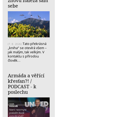
znovu nalézá sám
sebe
Tato překrásná
(7. 8. 2026)
„kniha“ se otevírá všem –
jak malým, tak velkým. V
kontaktu s přírodou
člověk…
Armáda a věřící
křesťan?! /
PODCAST - k
poslechu