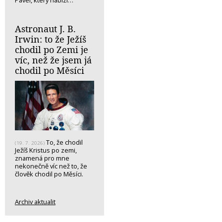
Pavel, který nabízí…
Astronaut J. B.
Irwin: to že Ježíš
chodil po Zemi je
víc, než že jsem já
chodil po Měsíci
To, že chodil
(19. 7. 2026)
Ježíš Kristus po zemi,
znamená pro mne
nekonečně víc než to, že
člověk chodil po Měsíci.
Archiv aktualit