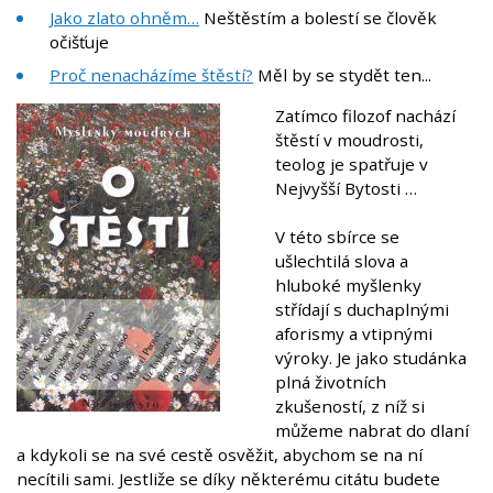
Jako zlato ohněm…
Neštěstím a bolestí se člověk
očišťuje
Proč nenacházíme štěstí?
Měl by se stydět ten...
Zatímco filozof nachází
štěstí v moudrosti,
teolog je spatřuje v
Nejvyšší Bytosti …
V této sbírce se
ušlechtilá slova a
hluboké myšlenky
střídají s duchaplnými
aforismy a vtipnými
výroky. Je jako studánka
plná životních
zkušeností, z níž si
můžeme nabrat do dlaní
a kdykoli se na své cestě osvěžit, abychom se na ní
necítili sami. Jestliže se díky některému citátu budete