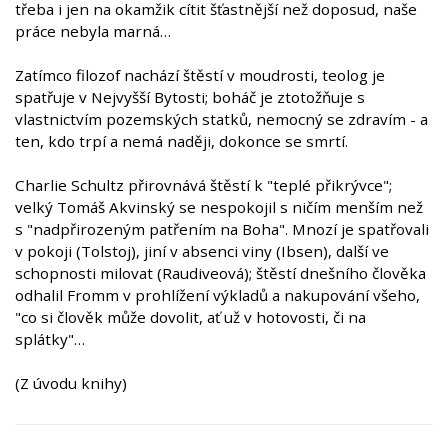
třeba i jen na okamžik cítit šťastnější než doposud, naše
práce nebyla marná…
Zatímco filozof nachází štěstí v moudrosti, teolog je
spatřuje v Nejvyšší Bytosti; boháč je ztotožňuje s
vlastnictvím pozemských statků, nemocný se zdravím - a
ten, kdo trpí a nemá naději, dokonce se smrtí.
Charlie Schultz přirovnává štěstí k "teplé přikrývce";
velký Tomáš Akvinský se nespokojil s ničím menším než
s "nadpřirozeným patřením na Boha". Mnozí je spatřovali
v pokoji (Tolstoj), jiní v absenci viny (Ibsen), další ve
schopnosti milovat (Raudiveová); štěstí dnešního člověka
odhalil Fromm v prohlížení výkladů a nakupování všeho,
"co si člověk může dovolit, ať už v hotovosti, či na
splátky"…
(Z úvodu knihy)