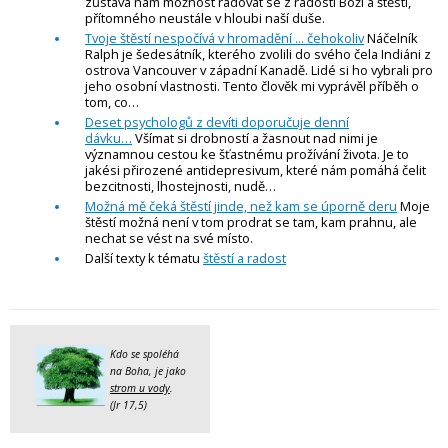
zůstává nám možnost radovat se z radosti Boží a štěstí,
přítomného neustále v hloubi naší duše.
Tvoje štěstí nespočívá v hromadění ... čehokoliv
Náčelník
Ralph je šedesátník, kterého zvolili do svého čela Indiáni z
ostrova Vancouver v západní Kanadě. Lidé si ho vybrali pro
jeho osobní vlastnosti. Tento člověk mi vyprávěl příběh o
tom, co…
Deset psychologů z devíti doporučuje denní
dávku…
Všímat si drobností a žasnout nad nimi je
významnou cestou ke šťastnému prožívání života. Je to
jakési přirozené antidepresivum, které nám pomáhá čelit
bezcitnosti, lhostejnosti, nudě…
Možná mě čeká štěstí jinde, než kam se úporně deru
Moje
štěstí možná není v tom prodrat se tam, kam prahnu, ale
nechat se vést na své místo.
Další texty k tématu
štěstí a radost
Kdo se spoléhá
na Boha, je jako
strom u vody
.
(Jr 17,5)