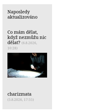
Naposledy
aktualizováno
Co mám dělat,
když nezmůžu nic
dělat?
(6.8.2026,
10:28)
charizmata
(5.8.2026, 17:55)