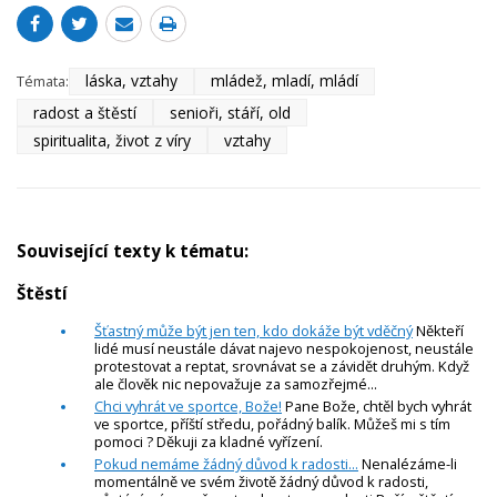
láska, vztahy
mládež, mladí, mládí
Témata:
radost a štěstí
senioři, stáří, old
spiritualita, život z víry
vztahy
Související texty k tématu:
Štěstí
Šťastný může být jen ten, kdo dokáže být vděčný
Někteří
lidé musí neustále dávat najevo nespokojenost, neustále
protestovat a reptat, srovnávat se a závidět druhým. Když
ale člověk nic nepovažuje za samozřejmé...
Chci vyhrát ve sportce, Bože!
Pane Bože, chtěl bych vyhrát
ve sportce, příští středu, pořádný balík. Můžeš mi s tím
pomoci ? Děkuji za kladné vyřízení.
Pokud nemáme žádný důvod k radosti...
Nenalézáme-li
momentálně ve svém životě žádný důvod k radosti,