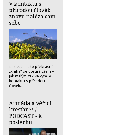
V kontaktu s
přírodou člověk
znovu nalézá sám
sebe
Tato překrásná
(7. 8. 2026)
„kniha“ se otevírá všem –
jak malým, tak velkým. V
kontaktu s přírodou
člověk…
Armáda a věřící
křesťan?! /
PODCAST - k
poslechu