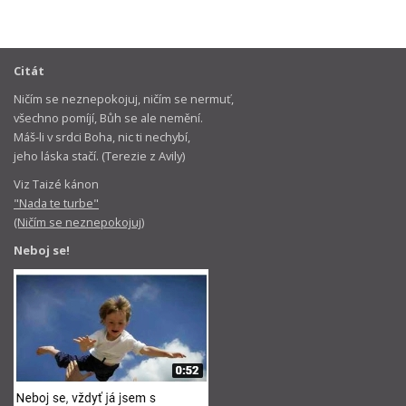
Citát
Ničím se neznepokojuj, ničím se nermuť,
všechno pomíjí, Bůh se ale nemění.
Máš-li v srdci Boha, nic ti nechybí,
jeho láska stačí. (Terezie z Avily)
Viz Taizé kánon
"Nada te turbe"
(Ničím se neznepokojuj)
Neboj se!