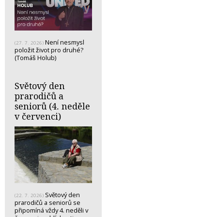
Není nesmysl
(27. 7. 2026)
položit život pro druhé?
(Tomáš Holub)
Světový den
prarodičů a
seniorů (4. neděle
v červenci)
Světový den
(22. 7. 2026)
prarodičů a seniorů se
připomíná vždy 4. neděli v