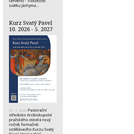
červenci - v blízkosti
svátku Jáchyma…
Kurz Svatý Pavel
10. 2026 - 5. 2027
Pastorační
(21. 7. 2026)
středisko Arcibiskupství
pražského otevírá nový
ročník formačně-
vzdělávacího Kurzu Svatý