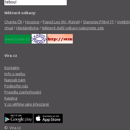
Některé odkazy:
Charita ČR
/
Hospice
/
Papež Lev XIV. (RaVat)
/
Stanislav Přibyl YT
/
Vojtěch
chval
/
HledámBoha
/
Některé další odkazy naleznete zde
Vira.cz
Kontakty
Info o webu
Napsali nám
Podpořte nás
Pravidla zveřejňování
Katalog
V co věříme jako křesťané
© Vira.cz