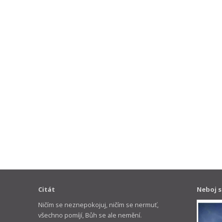
Citát
Neboj s
Ničím se neznepokojuj, ničím se nermuť,
všechno pomíjí, Bůh se ale nemění.