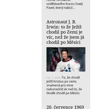
vzdělávacího Kurzu Svatý
Pavel, který nabízí…
Astronaut J. B.
Irwin: to že Ježíš
chodil po Zemi je
víc, než že jsem já
chodil po Měsíci
To, že chodil
(19. 7. 2026)
Ježíš Kristus po zemi,
znamená pro mne
nekonečně víc než to, že
člověk chodil po Měsíci.
20. července 1969