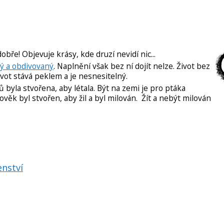
dobře! Objevuje krásy, kde druzí nevidí nic...
vný a obdivovaný
. Naplnění však bez ní dojít nelze. Život bez
ivot stává peklem a je nesnesitelný.
 byla stvořena, aby létala. Být na zemi je pro ptáka
lověk byl stvořen, aby žil a byl milován. Žít a nebýt milován
enství