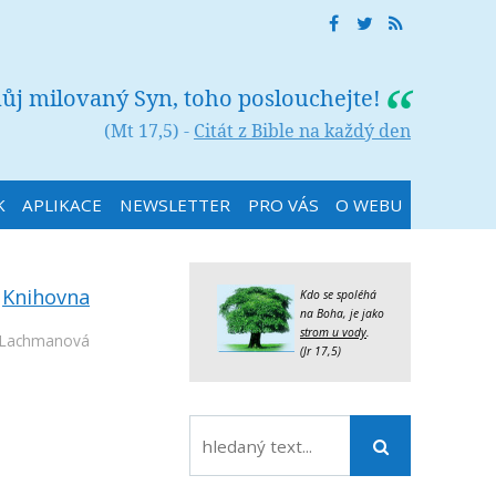
můj milovaný Syn, toho poslouchejte!
(Mt 17,5) -
Citát z Bible na každý den
K
APLIKACE
NEWSLETTER
PRO VÁS
O WEBU
:
Knihovna
Kdo se spoléhá
na Boha, je jako
strom u vody
.
a Lachmanová
(Jr 17,5)