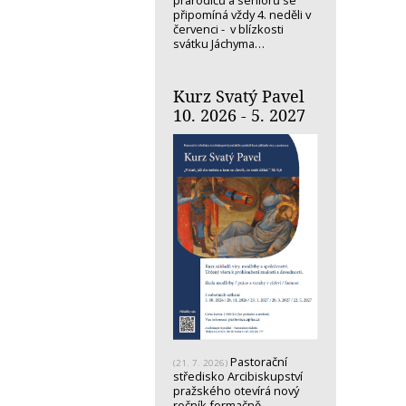
prarodičů a seniorů se
připomíná vždy 4. neděli v
červenci - v blízkosti
svátku Jáchyma…
Kurz Svatý Pavel
10. 2026 - 5. 2027
Pastorační
(21. 7. 2026)
středisko Arcibiskupství
pražského otevírá nový
ročník formačně-