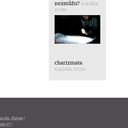
nezmůžu?
(5.8.2026,
21:39)
charizmata
(5.8.2026, 17:55)
v XIV. (RaVat)
/
det YT
/