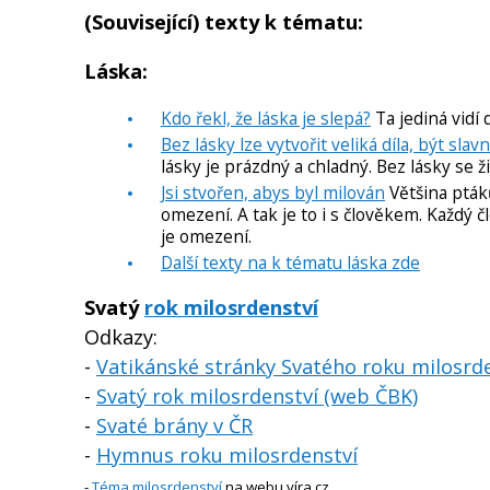
(Související) texty k tématu:
Láska:
Kdo řekl, že láska je slepá?
Ta jediná vidí 
Bez lásky lze vytvořit veliká díla, být sla
lásky je prázdný a chladný. Bez lásky se ž
Jsi stvořen, abys byl milován
Většina ptáků
omezení. A tak je to i s člověkem. Každý č
je omezení.
Další texty na k tématu láska zde
Svatý
rok milosrdenství
Odkazy:
-
Vatikánské stránky Svatého roku milosrd
-
Svatý rok milosrdenství (web ČBK)
-
Svaté brány v ČR
-
Hymnus roku milosrdenství
-
Téma milosrdenství
na webu víra.cz