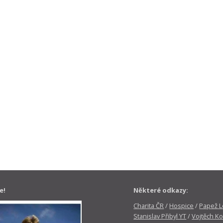
e!
Některé odkazy:
Charita ČR
/
Hospice
/
Papež Le
Stanislav Přibyl YT
/
Vojtěch Ko