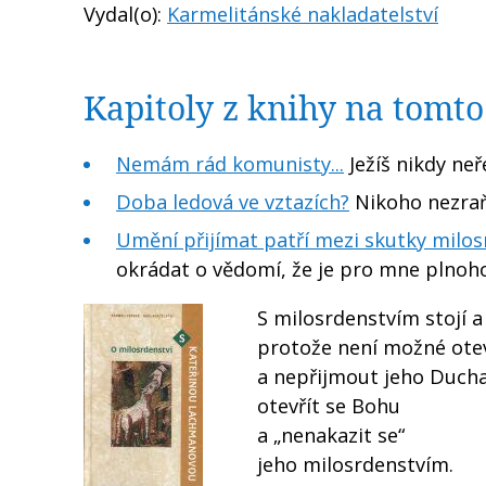
Vydal(o):
Karmelitánské nakladatelství
Kapitoly z knihy na tomt
Nemám rád komunisty...
Ježíš nikdy neř
Doba ledová ve vztazích?
Nikoho nezraň
Umění přijímat patří mezi skutky milos
okrádat o vědomí, že je pro mne plnoh
S milosrdenstvím stojí a
protože není možné otev
a nepřijmout jeho Ducha
otevřít se Bohu
a „nenakazit se“
jeho milosrdenstvím.