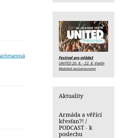
Lachmanová
Festival pro mládež
UNITED 20. 8. - 22. 8. Vsetín
Mediálně spolupracujeme
Aktuality
Armáda a věřící
křesťan?! /
PODCAST - k
poslechu