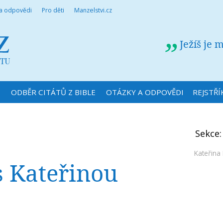
 a odpovědi
Pro děti
Manzelstvi.cz
Ježíš je 
N
ODBĚR CITÁTŮ Z BIBLE
OTÁZKY A ODPOVĚDI
REJSTŘÍ
Sekce
Kateřin
s Kateřinou