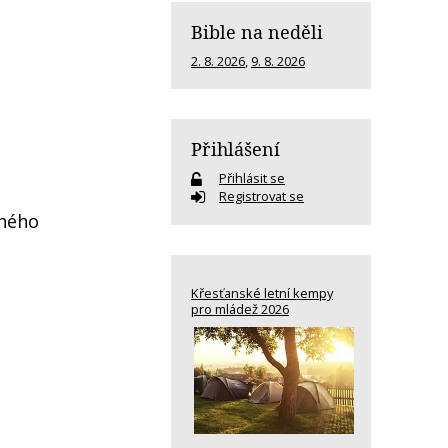
Bible na neděli
2. 8. 2026
,
9. 8. 2026
Přihlášení
Přihlásit se
Registrovat se
uhého
Křesťanské letní kempy
pro mládež 2026