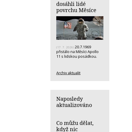
dosáhli lidé
povrchu Měsíce
20.7.1969
(17. 7. 2026)
přistálo na Měsíci Apollo
11 s lidskou posádkou.
Archiv aktualit
Naposledy
aktualizováno
Co můžu dělat,
když nic