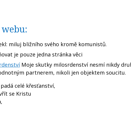
o webu:
ekl: miluj bližního svého kromě komunistů.
ovat je pouze jedna stránka věci
rdenství
Moje skutky milosrdenství nesmí nikdy dr
odnotným partnerem, nikoli jen objektem soucitu.
 padá celé křesťanství,
řít se Kristu
,