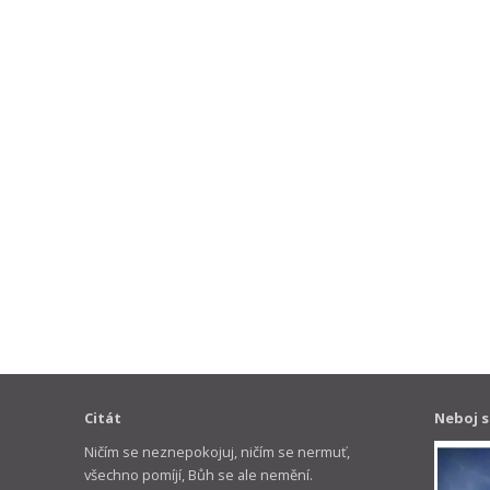
Citát
Neboj s
Ničím se neznepokojuj, ničím se nermuť,
všechno pomíjí, Bůh se ale nemění.