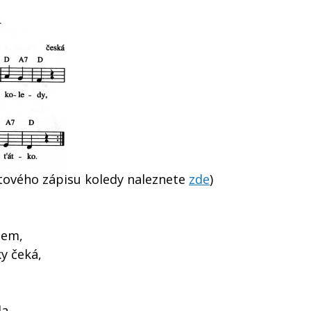
otového zápisu koledy naleznete
zde
)
lem,
ky čeká,
a,