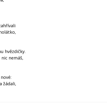
ahřívali
holátko,
mu hvězdičky.
a nic nemáš,
 nové:
 žádali,