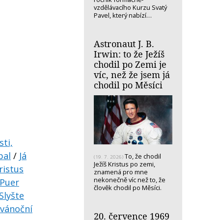
vzdělávacího Kurzu Svatý
Pavel, který nabízí…
Astronaut J. B.
Irwin: to že Ježíš
chodil po Zemi je
víc, než že jsem já
chodil po Měsíci
sti,
pal
/
Já
To, že chodil
(19. 7. 2026)
Ježíš Kristus po zemi,
ristus
znamená pro mne
nekonečně víc než to, že
Puer
člověk chodil po Měsíci.
Slyšte
 vánoční
20. července 1969