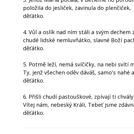
položila do jesliček, zavinula do plenčiček,
děťátko.
4. Vůl a oslík nad ním stáli a svým dechem z
chudé lidské nemluvňátko, slavné Boží pac
děťátko.
5. Potmě leží, nemá svíčičky, na nebi svítí 
Ty, jenž všechen oděv dáváš, samo's nahé 
děťátko.
6. Přišli chudí pastouškové, zpívají ti chvály
Vítej nám, nebeský Králi, Tebeť jsme zdávna
děťátko.