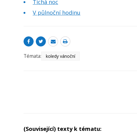
Tichá noc
V půlnoční hodinu
Témata:
koledy vánoční
(Související) texty k tématu: