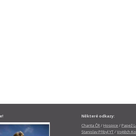
e!
Některé odkazy:
Charita ČR
/
Hospice
/
Papež Le
Stanislav Přibyl YT
/
Vojtěch Ko