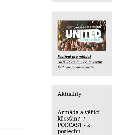
Festival pro mládež
UNITED 20. 8. - 22. 8. Vsetín
Mediálně spolupracujeme
Aktuality
Armáda a věřící
křesťan?! /
PODCAST - k
poslechu