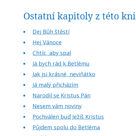
Ostatní kapitoly z této k
Dej Bůh štěstí
Hej Vánoce
Chtíc, aby spal
Já bych rád k Betlému
Jak jsi krásné, neviňátko
Já malý přicházím
Narodil se Kristus Pán
Nesem vám noviny
Pochválen buď Ježíš Kristus
Půjdem spolu do Betléma