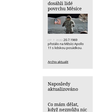
dosáhli lidé
povrchu Měsíce
20.7.1969
(17. 7. 2026)
přistálo na Měsíci Apollo
11 s lidskou posádkou.
Archiv aktualit
Naposledy
aktualizováno
Co mám dělat,
když nezmůžu nic