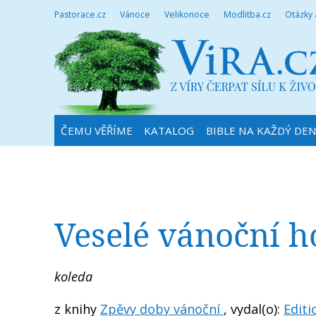
Pastorace.cz
Vánoce
Velikonoce
Modlitba.cz
Otázky
ČEMU VĚŘÍME
KATALOG
BIBLE NA KAŽDÝ DE
Veselé vánoční 
koleda
z knihy
Zpěvy doby vánoční
, vydal(o):
Editi