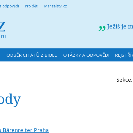
 a odpovědi
Pro děti
Manzelstvi.cz
Ježíš je 
N
ODBĚR CITÁTŮ Z BIBLE
OTÁZKY A ODPOVĚDI
REJSTŘÍ
Sekce
hody
o Bärenreiter Praha