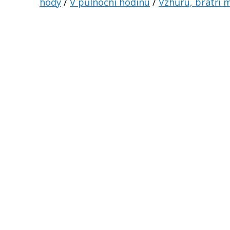
hody
/
V půlnoční hodinu
/
Vzhůru, bratři m