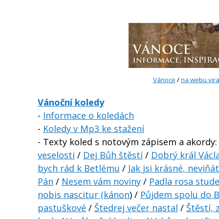
Vánoce
/
na webu vira
Vánoční koledy
-
Informace o koledách
-
Koledy v Mp3 ke stažení
- Texty koled s notovým zápisem a akordy
veselosti
/
Dej Bůh štěstí
/
Dobrý král Václ
bych rád k Betlému
/
Jak jsi krásné, neviňá
Pán
/
Nesem vám noviny
/
Padla rosa stud
nobis nascitur (kánon
) /
Půjdem spolu do 
pastuškové
/
Štedrej večer nastal
/
Štěstí, 