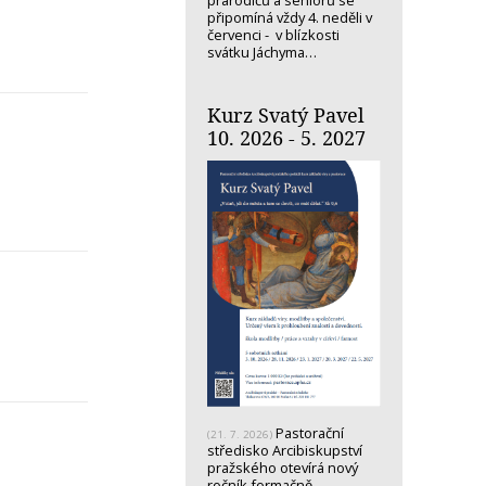
prarodičů a seniorů se
připomíná vždy 4. neděli v
červenci - v blízkosti
svátku Jáchyma…
Kurz Svatý Pavel
10. 2026 - 5. 2027
Pastorační
(21. 7. 2026)
středisko Arcibiskupství
pražského otevírá nový
ročník formačně-