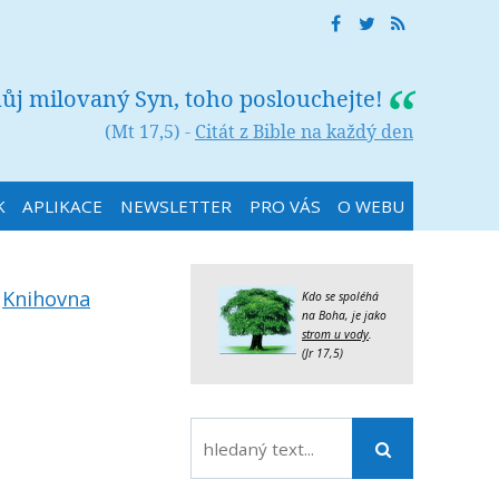
můj milovaný Syn, toho poslouchejte!
(Mt 17,5) -
Citát z Bible na každý den
K
APLIKACE
NEWSLETTER
PRO VÁS
O WEBU
:
Knihovna
Kdo se spoléhá
na Boha, je jako
strom u vody
.
(Jr 17,5)