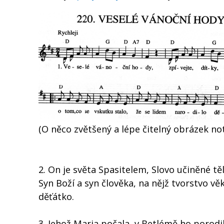
(O něco zvětšený a lépe čitelný obrázek n
2. On je světa Spasitelem, Slovo učiněné tě
Syn Boží a syn člověka, na nějž tvorstvo vě
děťátko.
3. Jehož Maria počala, v Betlémě ho porodil