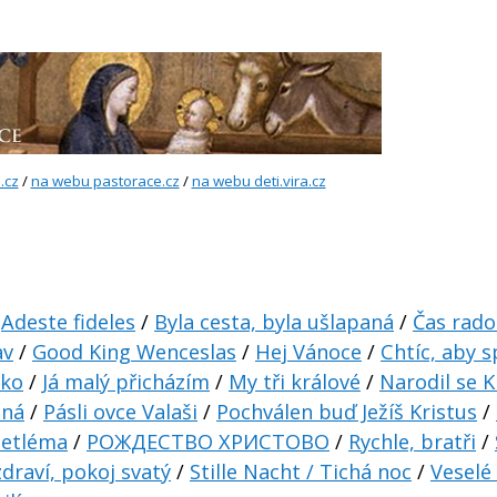
.cz
/
na webu pastorace.cz
/
na webu deti.vira.cz
:
Adeste fideles
/
Byla cesta, byla ušlapaná
/
Čas rado
av
/
Good King Wenceslas
/
Hej Vánoce
/
Chtíc, aby s
tko
/
Já malý přicházím
/
My tři králové
/
Narodil se K
ená
/
Pásli ovce Valaši
/
Pochválen buď Ježíš Kristus
/
Betléma
/
РОЖДЕСТВО ХРИСТОВО
/
Rychle, bratři
/
zdraví, pokoj svatý
/
Stille Nacht / Tichá noc
/
Veselé