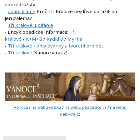
dobrodružství
-
Zdání klame
Proč Tři Králové nejdříve dorazili do
Jeruzaléma?
-
Tři králové, Epifanie
- Encyklopedické informace:
Tři
králové
/
K+M+B
/
Kadidlo
/
Myrha
-
Tři králové - omalovánky a tvoření pro děti
-
Tři králové
(vanoce.vira.cz)
Vánoce
/
na webu vira.cz
/
na webu pastorace.cz
/
na webu
deti.vira.cz