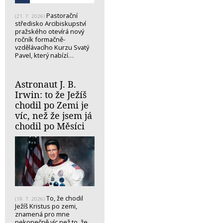
Pastorační
(21. 7. 2026)
středisko Arcibiskupství
pražského otevírá nový
ročník formačně-
vzdělávacího Kurzu Svatý
Pavel, který nabízí…
Astronaut J. B.
Irwin: to že Ježíš
chodil po Zemi je
víc, než že jsem já
chodil po Měsíci
To, že chodil
(19. 7. 2026)
Ježíš Kristus po zemi,
znamená pro mne
nekonečně víc než to, že