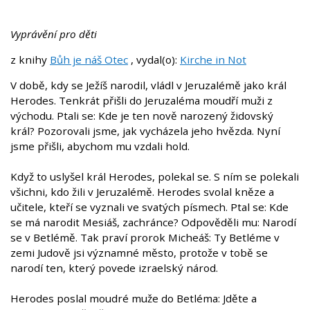
Vyprávění pro děti
z knihy
Bůh je náš Otec
, vydal(o):
Kirche in Not
V době, kdy se Ježíš narodil, vládl v Jeruzalémě jako král
Herodes. Tenkrát přišli do Jeruzaléma moudří muži z
východu. Ptali se: Kde je ten nově narozený židovský
král? Pozorovali jsme, jak vycházela jeho hvězda. Nyní
jsme přišli, abychom mu vzdali hold.
Když to uslyšel král Herodes, polekal se. S ním se polekali
všichni, kdo žili v Jeruzalémě. Herodes svolal kněze a
učitele, kteří se vyznali ve svatých písmech. Ptal se: Kde
se má narodit Mesiáš, zachránce? Odpověděli mu: Narodí
se v Betlémě. Tak praví prorok Micheáš: Ty Betléme v
zemi Judově jsi významné město, protože v tobě se
narodí ten, který povede izraelský národ.
Herodes poslal moudré muže do Betléma: Jděte a