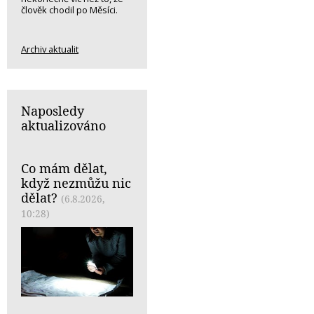
člověk chodil po Měsíci.
Archiv aktualit
Naposledy
aktualizováno
Co mám dělat,
když nezmůžu nic
dělat?
(6.8.2026,
10:28)