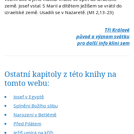
země. Josef vstal. S Marií a dítětem Ježíšem se vrátil do
izraelské země. Usadili se v Nazaretě. (Mt 2,13-23)
Tři Králové
původ a význam svátku
pro další info klini sem
Ostatní kapitoly z této knihy na
tomto webu:
Josef v Egyptě
Splnění Božího slibu
Narození v Betlémě
Před Pilátem
Ježíš umírá na kříži