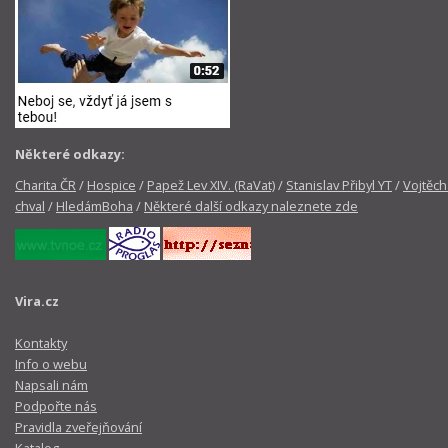
Některé odkazy:
Charita ČR
/
Hospice
/
Papež Lev XIV. (RaVat)
/
Stanislav Přibyl YT
/
Vojtěch
chval
/
HledámBoha
/
Některé další odkazy naleznete zde
Vira.cz
Kontakty
Info o webu
Napsali nám
Podpořte nás
Pravidla zveřejňování