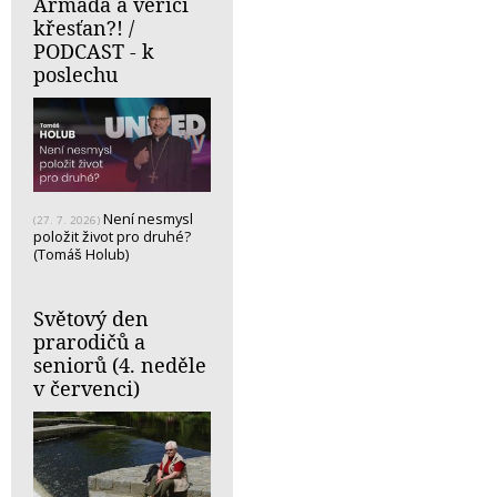
Armáda a věřící
křesťan?! /
PODCAST - k
poslechu
Není nesmysl
(27. 7. 2026)
položit život pro druhé?
(Tomáš Holub)
Světový den
prarodičů a
seniorů (4. neděle
v červenci)