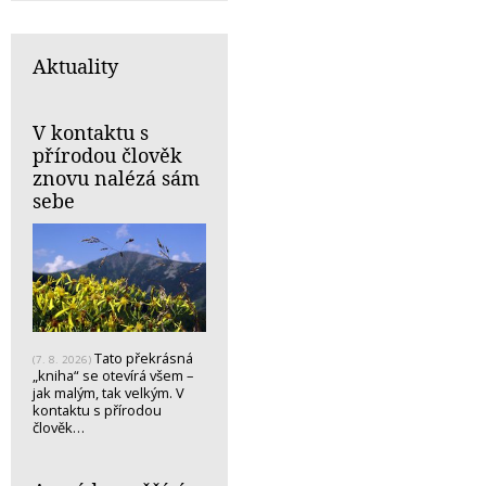
Aktuality
V kontaktu s
přírodou člověk
znovu nalézá sám
sebe
Tato překrásná
(7. 8. 2026)
„kniha“ se otevírá všem –
jak malým, tak velkým. V
kontaktu s přírodou
člověk…