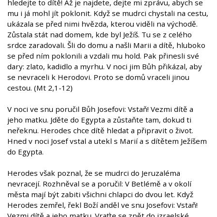
hledejte to dítě! Až je najdete, dejte mi zprávu, abych se
mu i já mohl jít poklonit. Když se mudrci chystali na cestu,
ukázala se před nimi hvězda, kterou viděli na východě.
Zůstala stát nad domem, kde byl Ježíš. Tu se z celého
srdce zaradovali. Šli do domu a našli Marii a dítě, hluboko
se před ním poklonili a vzdali mu hold. Pak přinesli své
dary: zlato, kadidlo a myrhu. V noci jim Bůh přikázal, aby
se nevraceli k Herodovi. Proto se domů vraceli jinou
cestou. (Mt 2,1-12)
V noci ve snu poručil Bůh Josefovi: Vstaň! Vezmi dítě a
jeho matku. Jděte do Egypta a zůstaňte tam, dokud ti
neřeknu. Herodes chce dítě hledat a připravit o život.
Hned v noci Josef vstal a utekl s Marií a s dítětem Ježíšem
do Egypta.
Herodes však poznal, že se mudrci do Jeruzaléma
nevracejí. Rozhněval se a poručil: V Betlémě a v okolí
města mají být zabiti všichni chlapci do dvou let. Když
Herodes zemřel, řekl Boží anděl ve snu Josefovi: Vstaň!
Vezmi dítě a jeho matku. Vraťte se zpět do izraelské