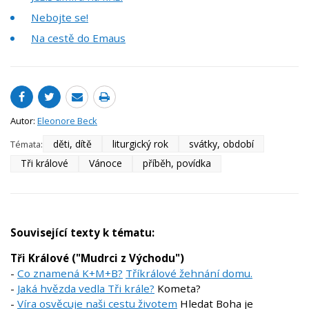
Nebojte se!
Na cestě do Emaus
Autor:
Eleonore Beck
děti, dítě
liturgický rok
svátky, období
Témata:
Tři králové
Vánoce
příběh, povídka
Související texty k tématu:
Tři Králové ("Mudrci z Východu")
-
Co znamená K+M+B?
Tříkrálové žehnání domu.
-
Jaká hvězda vedla Tři krále?
Kometa?
-
Víra osvěcuje naši cestu životem
Hledat Boha je