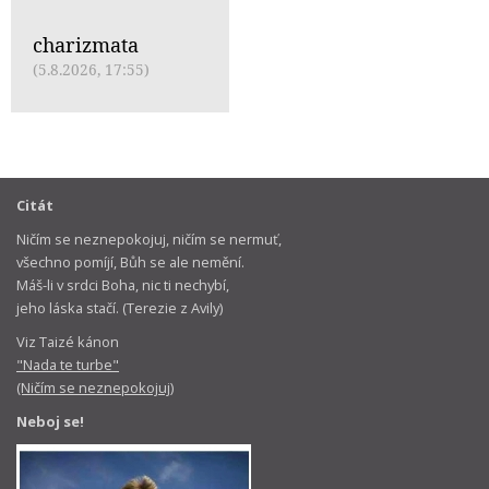
charizmata
(5.8.2026, 17:55)
Citát
Ničím se neznepokojuj, ničím se nermuť,
všechno pomíjí, Bůh se ale nemění.
Máš-li v srdci Boha, nic ti nechybí,
jeho láska stačí. (Terezie z Avily)
Viz Taizé kánon
"Nada te turbe"
(Ničím se neznepokojuj)
Neboj se!