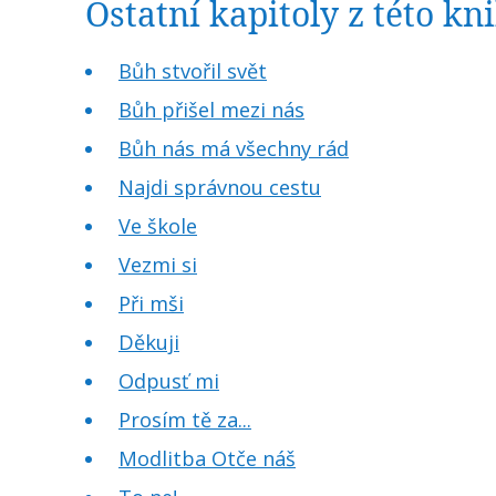
Ostatní kapitoly z této k
Bůh stvořil svět
Bůh přišel mezi nás
Bůh nás má všechny rád
Najdi správnou cestu
Ve škole
Vezmi si
Při mši
Děkuji
Odpusť mi
Prosím tě za...
Modlitba Otče náš