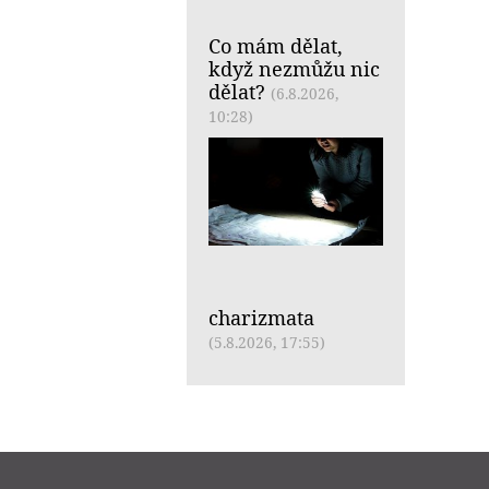
Co mám dělat,
když nezmůžu nic
dělat?
(6.8.2026,
10:28)
charizmata
(5.8.2026, 17:55)