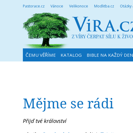
Pastorace.cz
Vánoce
Velikonoce
Modlitba.cz
Otázky
ČEMU VĚŘÍME
KATALOG
BIBLE NA KAŽDÝ DE
Mějme se rádi
Přijď tvé království