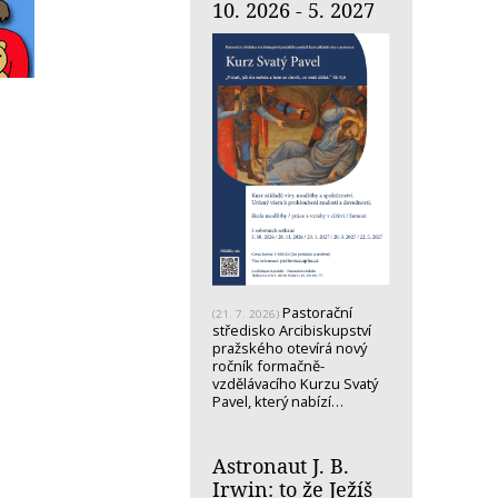
10. 2026 - 5. 2027
Pastorační
(21. 7. 2026)
středisko Arcibiskupství
pražského otevírá nový
ročník formačně-
vzdělávacího Kurzu Svatý
Pavel, který nabízí…
Astronaut J. B.
Irwin: to že Ježíš