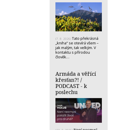
Tato překrásná
(7. 8. 2026)
„kniha“ se otevírá všem –
jak malým, tak velkým. V
kontaktu s přírodou
člověk…
Armáda a věřící
křesťan?! /
PODCAST - k
poslechu
Není nesmysl