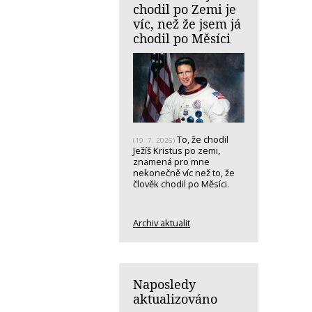
chodil po Zemi je
víc, než že jsem já
chodil po Měsíci
To, že chodil
(19. 7. 2026)
Ježíš Kristus po zemi,
znamená pro mne
nekonečně víc než to, že
člověk chodil po Měsíci.
Archiv aktualit
Naposledy
aktualizováno