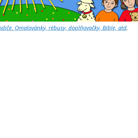
 rodiče. Omalovánky, rébusy, doplňovačky, Bible, atd
.