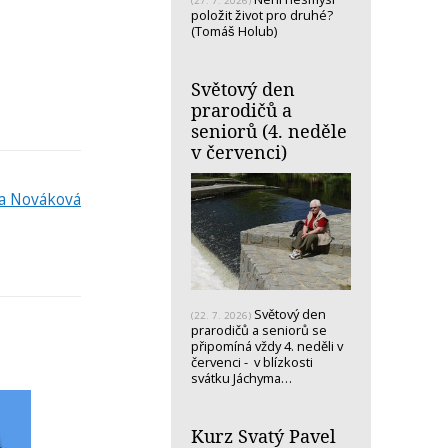
(27. 7. 2026)
položit život pro druhé?
(Tomáš Holub)
Světový den
prarodičů a
seniorů (4. neděle
v červenci)
va Nováková
Světový den
(22. 7. 2026)
prarodičů a seniorů se
připomíná vždy 4. neděli v
červenci - v blízkosti
svátku Jáchyma…
Kurz Svatý Pavel