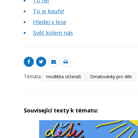
To ne!
To je kouře!
Hledej v lese
Svět kolem nás
Témata:
modlitba otčenáš
Omalovánky pro děti
Související texty k tématu: