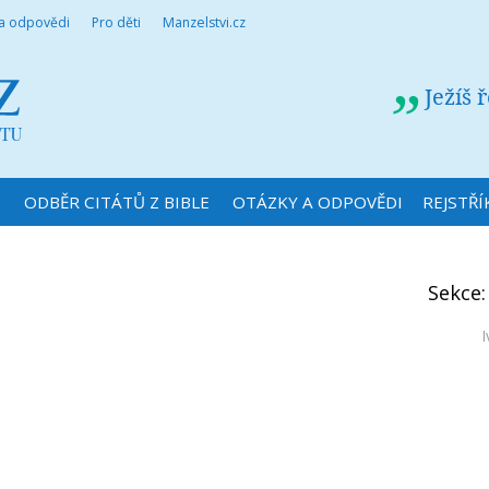
 a odpovědi
Pro děti
Manzelstvi.cz
Ježíš 
N
ODBĚR CITÁTŮ Z BIBLE
OTÁZKY A ODPOVĚDI
REJSTŘÍ
Sekce