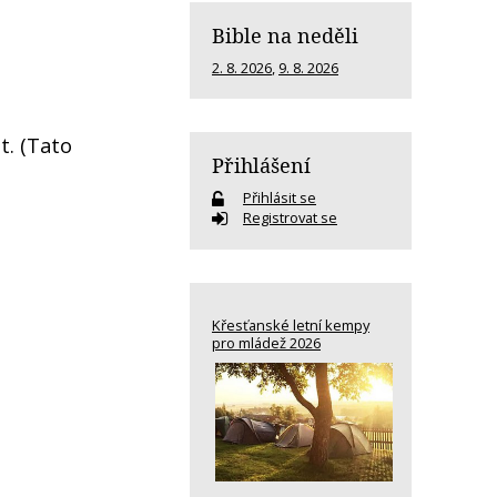
Bible na neděli
2. 8. 2026
,
9. 8. 2026
t. (Tato
Přihlášení
Přihlásit se
Registrovat se
Křesťanské letní kempy
pro mládež 2026