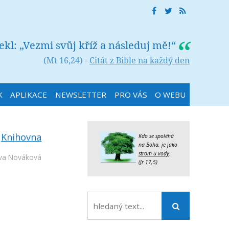
řekl: „Vezmi svůj kříž a následuj mě!“
(Mt 16,24) -
Citát z Bible na každý den
K
APLIKACE
NEWSLETTER
PRO VÁS
O WEBU
:
Knihovna
Kdo se spoléhá
na Boha, je jako
strom u vody
.
Iva Nováková
(Jr 17,5)