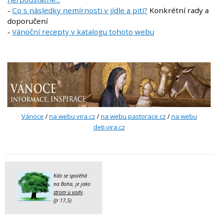
-
Co s následky nemírnosti v jídle a pití?
Konkrétní rady a
doporučení
-
Vánoční recepty v katalogu tohoto webu
Vánoce
/
na webu vira.cz
/
na webu pastorace.cz
/
na webu
deti.vira.cz
Kdo se spoléhá
na Boha, je jako
strom u vody
.
(Jr 17,5)