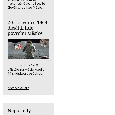
nekonečně víc než to, že
člověk chodil po Měsíci.
20. července 1969
dosáhli lidé
povrchu Měsíce
20.7.1969
(17. 7. 2026)
přistálo na Měsíci Apollo
11 s lidskou posádkou.
Archiv aktualit
Naposledy