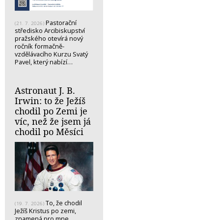
Pastorační
(21. 7. 2026)
středisko Arcibiskupství
pražského otevírá nový
ročník formačně-
vzdělávacího Kurzu Svatý
Pavel, který nabízí…
Astronaut J. B.
Irwin: to že Ježíš
chodil po Zemi je
víc, než že jsem já
chodil po Měsíci
To, že chodil
(19. 7. 2026)
Ježíš Kristus po zemi,
znamená pro mne