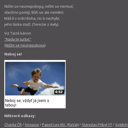
Ničím se neznepokojuj, ničím se nermuť,
všechno pomíjí, Bůh se ale nemění.
Máš-li v srdci Boha, nic ti nechybí,
jeho láska stačí. (Terezie z Avily)
Viz Taizé kánon
"Nada te turbe"
(Ničím se neznepokojuj)
Neboj se!
Některé odkazy:
Charita ČR
/
Hospice
/
Papež Lev XIV. (RaVat)
/
Stanislav Přibyl YT
/
Vojtěch