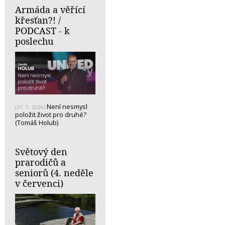
Armáda a věřící
křesťan?! /
PODCAST - k
poslechu
Není nesmysl
(27. 7. 2026)
položit život pro druhé?
(Tomáš Holub)
Světový den
prarodičů a
seniorů (4. neděle
v červenci)