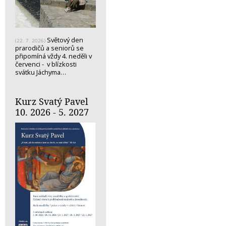
Světový den
(22. 7. 2026)
prarodičů a seniorů se
připomíná vždy 4. neděli v
červenci - v blízkosti
svátku Jáchyma…
Kurz Svatý Pavel
10. 2026 - 5. 2027