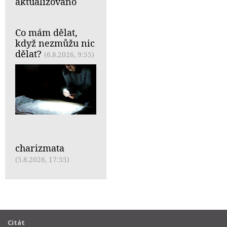
aktualizováno
Co mám dělat,
když nezmůžu nic
dělat?
(6.8.2026, 9:55)
charizmata
(5.8.2026, 17:55)
Citát