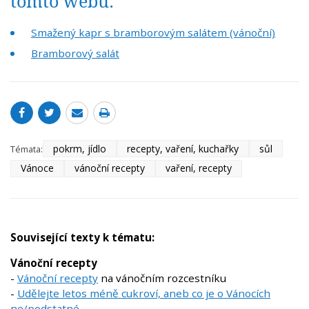
tomto webu:
Smažený kapr s bramborovým salátem (vánoční)
Bramborový salát
pokrm, jídlo
recepty, vaření, kuchařky
sůl
Témata:
Vánoce
vánoční recepty
vaření, recepty
Související texty k tématu:
Vánoční recepty
-
Vánoční recepty
na vánočním rozcestníku
-
Udělejte letos méně cukroví, aneb co je o Vánocích
ne/podstatné...