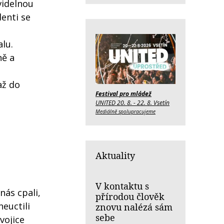
videlnou
denti se
h
alu.
ně a
až do
Festival pro mládež
UNITED 20. 8. - 22. 8. Vsetín
Mediálně spolupracujeme
Aktuality
V kontaktu s
nás cpali,
přírodou člověk
neuctili
znovu nalézá sám
sebe
vojice