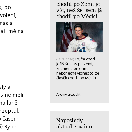
chodil po Zemi je
k; po
víc, než že jsem já
volení,
chodil po Měsíci
mnasia
jali mě na
To, že chodil
(19. 7. 2026)
Ježíš Kristus po zemi,
znamená pro mne
nekonečně víc než to, že
člověk chodil po Měsíci.
ály a
 jsme měli
Archiv aktualit
na laně –
 zeptal,
lo časem
Naposledy
aktualizováno
ně Ryba