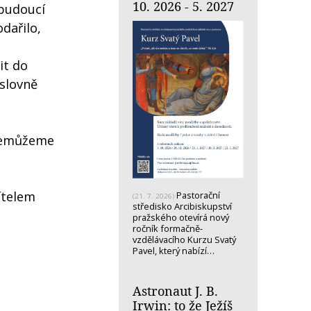
10. 2026 - 5. 2027
 budoucí
dařilo,
it do
ýslovně
 nemůžeme
ítelem
Pastorační
(21. 7. 2026)
středisko Arcibiskupství
pražského otevírá nový
ročník formačně-
vzdělávacího Kurzu Svatý
Pavel, který nabízí…
Astronaut J. B.
Irwin: to že Ježíš