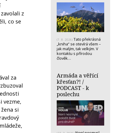
í
zavolali z
li, co se
Tato překrásná
(7. 8. 2026)
„kniha“ se otevírá všem –
jak malým, tak velkým. V
kontaktu s přírodou
člověk…
Armáda a věřící
ával za
křesťan?! /
vzbuzoval
PODCAST - k
řednosti
poslechu
i vezme,
 žena si
pravdový
 mládeže,
Není nesmysl