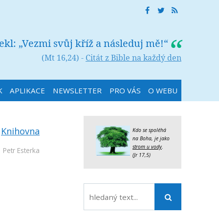
řekl: „Vezmi svůj kříž a následuj mě!“
(Mt 16,24) -
Citát z Bible na každý den
K
APLIKACE
NEWSLETTER
PRO VÁS
O WEBU
:
Knihovna
Kdo se spoléhá
na Boha, je jako
strom u vody
.
Petr Esterka
(Jr 17,5)