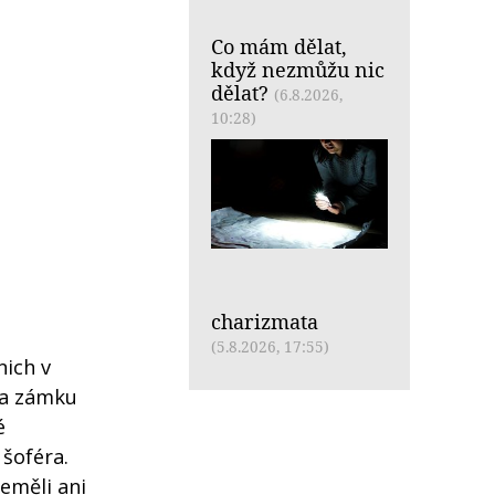
Co mám dělat,
když nezmůžu nic
dělat?
(6.8.2026,
10:28)
charizmata
(5.8.2026, 17:55)
nich v
na zámku
é
 šoféra.
eměli ani