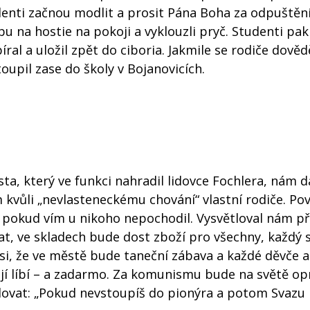
tudenti začnou modlit a prosit Pána Boha za odpuštěn
 na hostie na pokoji a vyklouzli pryč. Studenti pak 
al a uložil zpět do ciboria. Jakmile se rodiče dovědě
oupil zase do školy v Bojanovicích.
a, který ve funkci nahradil lidovce Fochlera, nám d
 kvůli „nevlasteneckému chování“ vlastní rodiče. Po
 pokud vím u nikoho nepochodil. Vysvětloval nám p
, ve skladech bude dost zboží pro všechny, každý s
 si, že ve městě bude taneční zábava a každé děvče a
 jí líbí – a zadarmo. Za komunismu bude na světě o
tudovat: „Pokud nevstoupíš do pionýra a potom Svazu