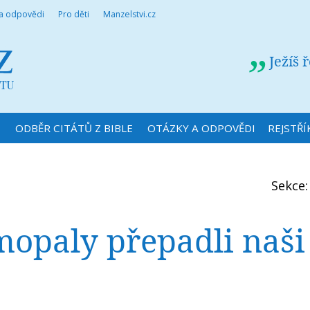
 a odpovědi
Pro děti
Manzelstvi.cz
Ježíš 
N
ODBĚR CITÁTŮ Z BIBLE
OTÁZKY A ODPOVĚDI
REJSTŘÍ
Sekce
mopaly přepadli naši