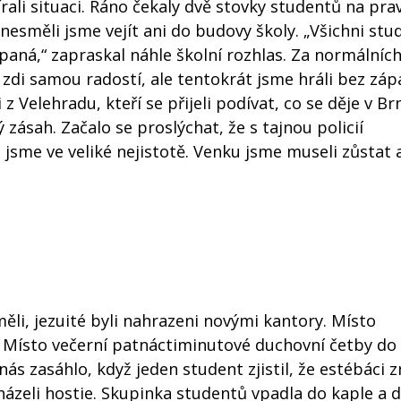
rali situaci. Ráno čekaly dvě stovky studentů na pra
nesměli jsme vejít ani do budovy školy. „Všichni stu
paná,“ zapraskal náhle školní rozhlas. Za normálníc
zdi samou radostí, ale tentokrát jsme hráli bez záp
z Velehradu, kteří se přijeli podívat, co se děje v Br
zásah. Začalo se proslýchat, že s tajnou policií
 jsme ve veliké nejistotě. Venku jsme museli zůstat 
směli, jezuité byli nahrazeni novými kantory. Místo
i. Místo večerní patnáctiminutové duchovní četby do 
nás zasáhlo, když jeden student zjistil, že estébáci z
házeli hostie. Skupinka studentů vpadla do kaple a d