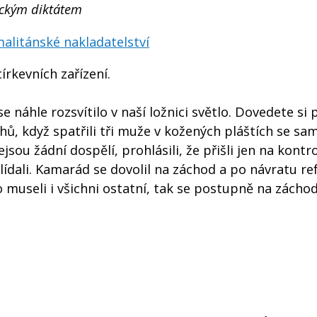
ickým diktátem
alitánské nakladatelství
írkevních zařízení.
 náhle rozsvítilo v naší ložnici světlo. Dovedete si 
, když spatřili tři muže v kožených pláštích se sa
jsou žádní dospělí, prohlásili, že přišli jen na kontro
ídali. Kamarád se dovolil na záchod a po návratu ref
o museli i všichni ostatní, tak se postupně na záchod