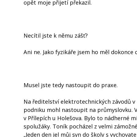
opět moje přijetí překazil.
Necítil jste k němu zášť?
Ani ne. Jako fyzikáře jsem ho měl dokonce 
Musel jste tedy nastoupit do praxe.
Na ředitelství elektrotechnických závodů v 
podniku mohl nastoupit na průmyslovku. V
v Přílepích u Holešova. Bylo to nádherné m
spolužáky. Toník pocházel z velmi zámožné 
„Jeden den jel můj syn do školy s vychovat