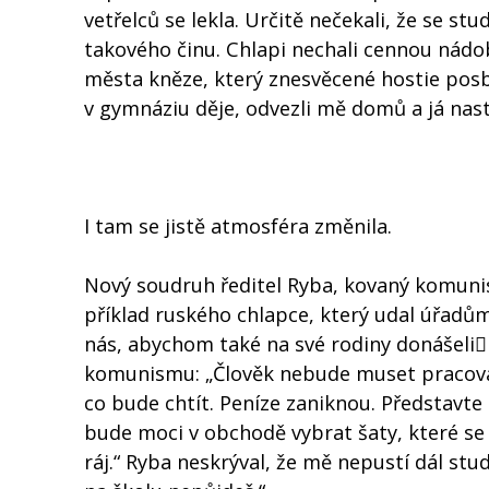
vetřelců se lekla. Určitě nečekali, že se s
takového činu. Chlapi nechali cennou nádobu
města kněze, který znesvěcené hostie posbír
v gymnáziu děje, odvezli mě domů a já nast
I tam se jistě atmosféra změnila.
Nový soudruh ředitel Ryba, kovaný komunist
příklad ruského chlapce, který udal úřadům
nás, abychom také na své rodiny donášeli
komunismu: „Člověk nebude muset pracovat
co bude chtít. Peníze zaniknou. Představte
bude moci v obchodě vybrat šaty, které se
ráj.“ Ryba neskrýval, že mě nepustí dál s