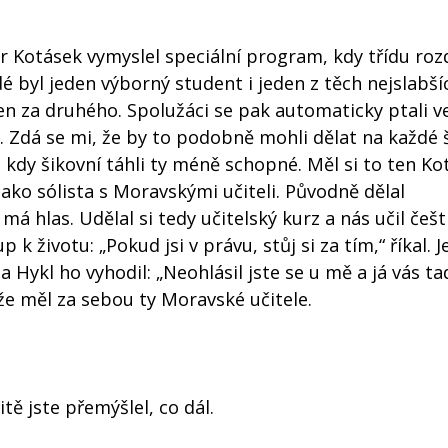
etr Kotásek vymyslel speciální program, kdy třídu rozd
é byl jeden výborný student i jeden z těch nejslabší
en za druhého. Spolužáci se pak automaticky ptali 
 Zdá se mi, že by to podobně mohli dělat na každé 
 kdy šikovní táhli ty méně schopné. Měl si to ten Ko
jako sólista s Moravskými učiteli. Původně dělal
á hlas. Udělal si tedy učitelský kurz a nás učil češt
p k životu: „Pokud jsi v právu, stůj si za tím,“ říkal. 
Hykl ho vyhodil: „Neohlásil jste se u mě a já vás ta
že měl za sebou ty Moravské učitele.
tě jste přemýšlel, co dál.