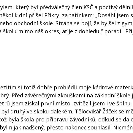
ylem, který byl předválečný člen KSČ a poctivý dělní
kolik dní přišel Přikryl za tatínkem: „Dosáhl jsem s
 nebo obchodní škole. Strana se bojí, že by šel z gy
školu mimo náš okres, ať je z dohledu,“ poradil. Při
ezitím si totiž dobře prohlédli moje kádrové materi
dobrý. Před závěrečnými zkouškami na základní škole
rů jsem získal první místo, zvítězil jsem i ve šplhu 
a byl druhý ve skoku dalekém. Tělocvikář Žáček se mě
, což byla škola pro přípravu závodníků, odkud se da
nebyl nijak nadšený, přesto nakonec souhlasil. Nicmé