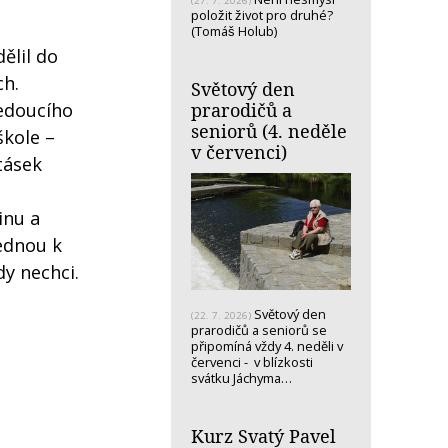
(27. 7. 2026)
položit život pro druhé?
(Tomáš Holub)
ělil do
ch.
Světový den
vedoucího
prarodičů a
seniorů (4. neděle
škole –
v červenci)
tásek
inu a
Jednou k
dy nechci.
Světový den
(22. 7. 2026)
prarodičů a seniorů se
připomíná vždy 4. neděli v
červenci - v blízkosti
svátku Jáchyma…
Kurz Svatý Pavel