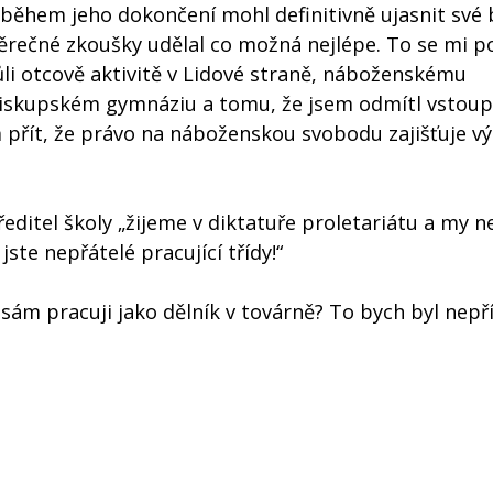
během jeho dokončení mohl definitivně ujasnit své
ěrečné zkoušky udělal co možná nejlépe. To se mi po
li otcově aktivitě v Lidové straně, náboženskému
biskupském gymnáziu a tomu, že jsem odmítl vstoup
m přít, že právo na náboženskou svobodu zajišťuje v
editel školy „žijeme v diktatuře proletariátu a my
jste nepřátelé pracující třídy!“
ž sám pracuji jako dělník v továrně? To bych byl nepř