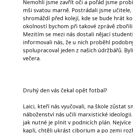
Nemohli jsme zavřít oči a pořád jsme probí
mši svatou marně. Postrádali jsme učitele, 
shromáždí před kolejí, kde se bude hrát ko
okolností bychom při takové zprávě zbořili 
Mezitím se mezi nás dostali nějací studenti 
informovali nás, že u nich proběhl podobný 
spolupracoval jeden z našich údržbářů. Byli
večera.
Druhý den vás čekal opět fotbal?
Laici, kteří nás vyučovali, na škole zůstat 
náboženství nás učili marxistické ideologi
jak nutné je plnit v podnicích plán. Nejvíce 
kapli, chtěli ukrást ciborium a po zemi roz