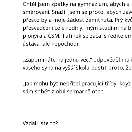
Chtěl jsem zpátky na gymnázium, abych si 
směrování. Snažil jsem se proto, abych záv
přesto byla moje žádost zamítnuta. Prý kvů
přesvědčení celé rodiny, mým studiím na 
pionýra a ČSM. Tatínek se začal s ředitele
ústava, ale nepochodil.
„Zapomínáte na jednu věc,“ odpověděl mu ř
vašeho syna na vyšší školu pustit proto, že 
„Jak mohu být nepřítel pracující třídy, kdy
sám sobě!“ zlobil se marně otec.
Vzdali jste to?