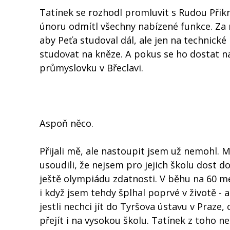
Tatínek se rozhodl promluvit s Rudou Přikr
únoru odmítl všechny nabízené funkce. Za ně
aby Peťa studoval dál, ale jen na technické
studovat na kněze. A pokus se ho dostat na 
průmyslovku v Břeclavi.
Aspoň něco.
Přijali mě, ale nastoupit jsem už nemohl. M
usoudili, že nejsem pro jejich školu dost 
ještě olympiádu zdatnosti. V běhu na 60 met
i když jsem tehdy šplhal poprvé v životě - 
jestli nechci jít do Tyršova ústavu v Praze
přejít i na vysokou školu. Tatínek z toho 