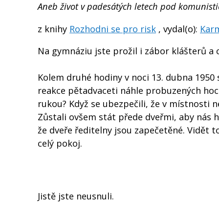
Aneb život v padesátých letech pod komunist
z knihy
Rozhodni se pro risk
, vydal(o):
Karm
Na gymnáziu jste prožil i zábor klášterů a c
Kolem druhé hodiny v noci 13. dubna 1950 se
reakce pětadvaceti náhle probuzených hochů
rukou? Když se ubezpečili, že v místnosti ne
Zůstali ovšem stát přede dveřmi, aby nás hl
že dveře ředitelny jsou zapečetěné. Vidět t
celý pokoj.
Jistě jste neusnuli.