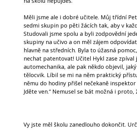
na školu nepůjdeš.“
Měli jsme ale i dobré učitele. Můj třídní P
sedmi skupin po pěti žácích tak, aby v každ
Studovali jsme spolu a byli zodpovědní jed
skupiny na učivo a on měl zájem odpovídat.
hlavně na středních. Byla to úžasná pomoc,
nechat patentovat! Učitel Hykl zase zpíval 
automechanika, ale pak někdo objevil, jaký m
tělocvik. Líbil se mi na něm praktický přístu
němu do hodiny přišel nečekaně inspektor a 
Jděte ven.“ Nemusel se bát možná i proto, 
Vy jste měl školu zanedlouho dokončit. Urči