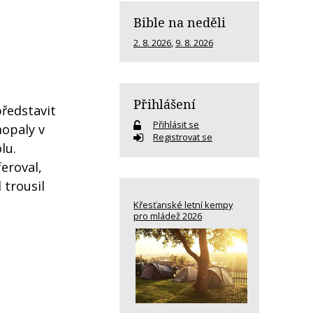
Bible na neděli
2. 8. 2026
,
9. 8. 2026
Přihlášení
představit
Přihlásit se
mopaly v
Registrovat se
lu.
eroval,
 trousil
Křesťanské letní kempy
pro mládež 2026