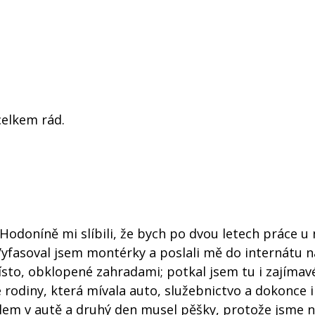
celkem rád.
Hodoníně mi slíbili, že bych po dvou letech práce u 
yfasoval jsem montérky a poslali mě do internátu 
ísto, obklopené zahradami; potkal jsem tu i zajímav
rodiny, která mívala auto, služebnictvo a dokonce i
elem v autě a druhý den musel pěšky, protože jsme n